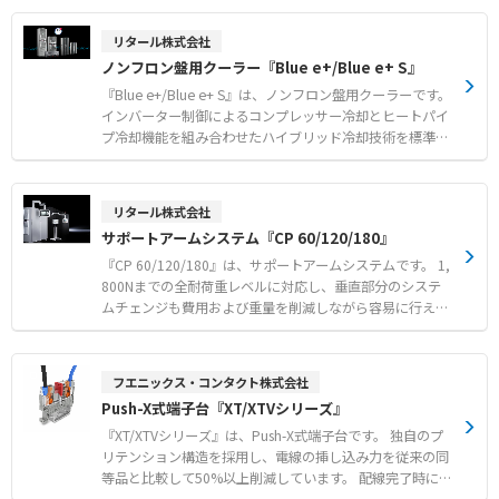
充電システム（６００W～２KW）まで可能 モーターや
することができます。 ●真の有効電力を測定 電流だけ
パワーモーラー等へのワイヤレス給電が可能。 ※リーンス
ではなく電圧波形を検出するので、力率を測定することが
リタール株式会社
タートアップをベースとし、お客様に短期間でワイヤレス
できます。 ●電気工事不要 クランプオンなので大がか
ノンフロン盤用クーラー『Blue e+/Blue e+ S』
給電の試作をご提供し、 初期段階からワイヤレス給電の
りな電気工事は不要。電力センサ1つの取付作業時間は約1
機能確認や構造検討、 市場検討の足掛かりとなるような
5秒です。 ●Bluetooth通信 見通し距離約100mのBluet
『Blue e+/Blue e+ S』は、ノンフロン盤用クーラーです。
スタートアップ時には是非ともお問い合わせください。
oothで測定データを送信でき、面倒な配線工事が不要で
インバーター制御によるコンプレッサー冷却とヒートパイ
す。 ｜商品切り替えのご案内｜ 本商品は後継機種への切
プ冷却機能を組み合わせたハイブリッド冷却技術を標準装
り替えを順次進めております。 ※現行機種：DDS33 P シ
備しています。 周囲温度と盤内温度の状況に応じて稼働方
リーズ → 後継機種：DDS33 B シリーズ 出荷状況につきま
式を切り替えることで、メーカー従来機比で最大75%の省
しては、随時お問い合わせください。
エネを実現します。 地球温暖化係数（GWP）が0.5のR-12
リタール株式会社
34yfを冷媒として採用しており、環境に配慮した設計とな
サポートアームシステム『CP 60/120/180』
っています。 さらに、独自のコーティングによるフィルタ
レス化や内蔵ヒーターによるノンドレン処理により、メン
『CP 60/120/180』は、サポートアームシステムです。 1,
テナンスにかかる時間とコストを削減可能です。 IoTイン
800Nまでの全耐荷重レベルに対応し、垂直部分のシステ
ターフェースやスマートフォンアプリにも対応し、遠隔監
ムチェンジも費用および重量を削減しながら容易に行えま
視やパラメータ設定も容易に行えます。 【特徴】 ●ハイ
す。 統一された調節機構により、組み立て後も部品を取り
ブリッド冷却技術による高いエネルギー効率の実現 ●R-1
外すことなく調節が可能です。 ワンマンでの取り付けにも
234yf冷媒を採用した環境負荷の低いノンフロン設計 ●フ
対応し、アームの切断も簡単に行える多機能な設計を採用
フエニックス・コンタクト株式会社
ィルタレスおよびノンドレン処理によるメンテナンス工数
しています。 大型コネクターにも十分対応できる大きな断
Push-X式端子台『XT/XTVシリーズ』
の削減 【用途・事例】 ●自動車や工作機械、食品、半導
面積を持ち、データ回線と電力ケーブルの配線を簡単に分
体などさまざまな業界の温度管理 ●IoTインターフェース
離できます。 開放型サポートアームにより、増設やメンテ
『XT/XTVシリーズ』は、Push-X式端子台です。 独自のプ
やスマホアプリを活用した遠隔監視および製品管理 ●世界
ナンス時のアクセスも能率的に行えます。 【特徴】 ●1,8
リテンション構造を採用し、電線の挿し込み力を従来の同
中で入手可能なマルチ電圧対応によるグローバル展開設備
00Nまでの耐荷重に対応し容易なシステムチェンジが可能
等品と比較して50%以上削減しています。 配線完了時には
への導入
●ワンマンで取り付けでき組み立て後も取り外し不要で調