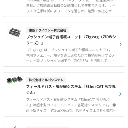
『α-Beat Plus』は、ソフトスタータです。 一般産業用の
三相かご形誘導電動機の始動用として使用できます。 サイ
リスタ位相制御によりモータを滑らかに始動・停止させ、
機械側への衝撃や電源側の突入電流を抑制します。 指1本
で初期印加電圧や始動時間、キックスタート、ソフトスト
ップなどの多様な設定が可能です。 定常時はバイパス運転
東朋テクノロジー株式会社
を行う制御方式で、一部モデルはバイパス回路を内蔵して
プッシュイン端子台搭載ユニット『Zigzag（ZIDWシ
います。 さまざまな設備機器の改善実績があり、機械的な
リーズ）』
損傷を大幅に低減します。 【特徴】 ●サイリスタ位相制
御による滑らかな始動・停止と突入電流の防止 ●ボタン操
『Zigzag』は、プッシュイン端子台搭載ユニットです。
作で初期電圧や始動時間などの多様な設定が自由に可能 ●
単線やフェルール端子を差し込むだけで接続が完了するメ
定常時のバイパス運転対応および一部容量でのバイパス回
ーカー製プッシュイン端子台「ZIG3.5S」を搭載していま
路内蔵 【用途・事例】 ●ファンやポンプ、ブロワ、ベル
す。 端子間ピッチ3.5mmながら直径4mmの差込口を千鳥
トコンベアなどの緩やかな始動・停止 ●破砕機やミキサー
配置することにより、スリーブ付きフェルール端子で1.5m
などの始動時に大きなトルクを必要とする負荷 ●カクハン
㎡までの電線に対応します。 幅広い各種コネクタを搭載し
株式会社アルゴシステム
機の羽根や選別機のギアにおける機械的な破損防止
た中継コネクタ端子台「ZIDWシリーズ」、スリムな24m
フィールドバス・省配線システム『EtherCAT ちび丸
m幅の4点リレーターミナル「ZIFR4シリーズ」、12点2回
くん』
路と24点1回路の2タイプを用意したコモン端子台「ZI-CO
Mシリーズ」をラインアップしています。 すべてのシリー
フィールドバス・省配線システム『EtherCAT ちび丸く
ズが35mmのDINレール取付に対応しています。 【特徴】
ん』は超小型のフィールドバス・省配線システムです。 ●
●単線やフェルール端子を差し込むだけで結線できるプッ
超小型サイズ 約5㎝×6㎝で、名刺サイズよりも小型な
シュイン方式 ●端子ピッチ3.5mmの省スペース性と千鳥
ボディに高機能を凝縮 ●コネクタは3種をラインアップ
配置による高い配線性の両立 ●用途に合わせて選べる中
e-CONコネクタ・MILコネクタ・端子台コネクタ ●DINレ
継・リレー・コモンの豊富なラインアップ 【用途・事例】
ールによる取付 ●入力フィルタの設定可能 （デジタル入