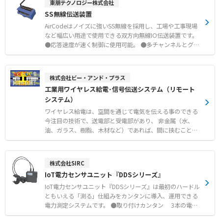
東朋テクノロジー株式会社
●各社PLCやサーボアンプなどとのコネクタ接続中継 ●キ
力・アナログ入力ユニットに設定可能） ●通信異常時の出
SS無線伝送装置
ーエンスKVシリーズのI/Oカードへの接続 ●35mmのDIN
力設定可能 （デジタル出力・アナログ出力ユニットに設定
レール取付による省スペースな配置
可能） ●CEマーキング適合
AirCodeはノイズに強いSS無線を採用し、工場や工事現場
など幅広い用途で使用できる双方向無線IO伝送装置です。
●応答速度が速く制御に使用可能。 ●多チャンネルとグル
ープID機能により、混信や誤動作を回避。 ●指向性アンテ
ナの使用で屋外1kmの伝送も可能 ●入力出力各8点を搭載
し、スイッチ等を直接接続可能。
株式会社ビー・アンド・プラス
工業用ワイヤレス給電･信号伝送システム（リモート
システム）
ワイヤレス給電は、空間を通じて電気を伝える事のできる
今注目の技術で、送電部と受電部があり、 非金属（水、
油、ガラス、樹脂、木材など）であれば、間に挟むことが
できます。 為、壁越しに給電を行う、水中へガラス越しに
給電を行う、 真空度の高い密閉された容器内部へ給電を行
うといったことが実現できます。 【ラインアップ】
株式会社SIRC
IoT電力センサユニット『DDSシリーズ』
●リモートセンサシステム 回転
テーブル（スリップリングの代わり）や治具交換のコネク
IoT電力センサユニット『DDSシリーズ』は最初のハードル
タ脱着の代わりで使える ワイヤレス給電・信号伝送
ともいえる「測る」仕組みをカンタンに導入、運用できる
電力測定システムです。 ●取り付けカンタン 3本の電線
●リモートパワーサプライシステム AGVへのワイヤレス
のうち2本の電線にクランプするだけで、消費電力を測定