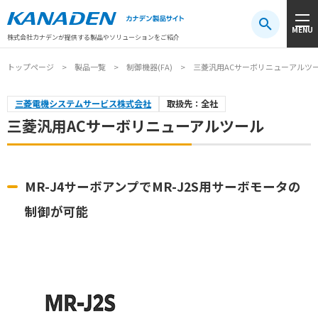
製品検索
MENU
注目キーワード
#振動センサ
#AGV
#防爆
#アシストスーツ
株式会社カナデンが提供する製品やソリューションをご紹介
トップページ
製品一覧
制御機器(FA)
三菱汎用ACサーボリニューアルツ
三菱電機システムサービス株式会社
取扱先：全社
三菱汎用ACサーボリニューアルツール
MR-J4サーボアンプでMR-J2S用サーボモータの
制御が可能