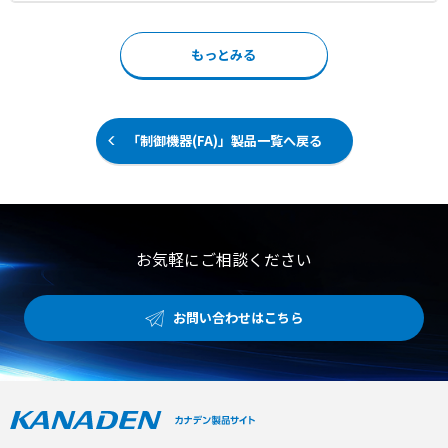
「カチッ」という音とともに、視認性の高いオレンジ色の
節可能 ●大きな断面積と開放型アームによる能率的なケー
ボタンが稼働するため、確実な接続を直感的に確認可能で
ブル処理 【用途・事例】 ●生産工場や試験装置における
す。 専用工具が不要で、プラスドライバーを使用して電線
もっとみる
コマンドパネルや操作盤の設置 ●データ回線と電力ケーブ
のリリースや追加作業が行える高いメンテナンス性を備え
ルの分離や大型コネクターの配線 ●増設やメンテナンス作
ています。 従来のPush-in式端子台PTシリーズと、マーキ
業を容易にする環境での使用
ングやブリッジバーなどのアクセサリを共通化できるた
め、既存の設計資産をそのまま活用してスムーズな導入を
サポートいたします。 【特徴】 ●挿し込み力を50%以上
「制御機器(FA)」製品一覧へ戻る
削減しスムーズな配線を実現するプリテンション構造 ●接
続完了を知らせるクリック音とオレンジ色ボタンによる確
実な施工確認 ●専用工具不要でプラスドライバーでの作業
にも対応する高い汎用性と利便性 【用途・事例】 ●制御
盤製作における配線工数の大幅な削減と作業効率の向上 ●
フェルール端子付き電線や0.34mm2からの細い線径の確
お気軽にご相談ください
実な接続 ●PTシリーズ共通アクセサリを活用した既設盤
の省配線化およびメンテナンスの簡略化
お問い合わせはこちら