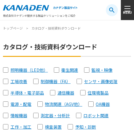
製品検索
MENU
注目キーワード
#振動センサ
#AGV
#防爆
#アシストスーツ
株式会社カナデンが提供する製品やソリューションをご紹介
トップページ
カタログ・技術資料ダウンロード
カタログ・技術資料ダウンロード
照明機器（LED他）
衛生関連
監視・映像
工場改善
制御機器（FA）
センサ・画像処理
半導体・電子部品
通信機器
住環境製品
電源・配電
物流関連（AGV他）
OA機器
情報機器
測定器・分析計
ロボット関連
工作・加工
検査装置
予知・診断