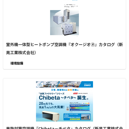
室外機一体型ヒートポンプ空調機『オクージオ🄬』カタログ（新
晃工業株式会社）
環境設備
暑熱対策空調機『Chibeta－チベタ』カタログ（新晃工業株式会