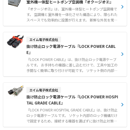
室外機一体型ヒートポンプ空調機『オクージオ🄬』
フェンスの構築
応可能です。 標準タイプと、より微小な異物に対応する目
細タイプから、用途に合わせて選択できます。 【特徴】
『オクージオ🄬』は、室外機一体型ヒートポンプ空調機で
●空調機やダクトからのホコリ飛散および微小昆虫の侵入
す。 空調機と室外機を一体化させた構造により、限られた
防止 ●マジックテープ仕様による簡単設置とスムーズなフ
スペースでも効率的に設置が行えます。 新鮮な外気を常時
ィルター交換 ●空調機に負荷をかけない高い通気性と燃焼
取り入れる全外気システムを採用しており、屋内の空気環
時無毒な安全素材 【用途・事例】 ●食品工場におけるフ
境を快適に維持します。 オプションのドライモジュールを
ードディフェンスおよび異物混入対策 ●天井カセット型や
追加することで、夏期の除湿再熱機能だけでなく、冬期の
エイム電子株式会社
床置パッケージ型など各種エアコンへの防虫対策 ●サビの
デフロスト時における冷風送風を緩和いたします。 さらに
抜け防止ロック電源ケーブル『LOCK POWER CABL
飛散が懸念されるユニットクーラーなどの衛生環境改善
水気化式加湿器の搭載も可能であり、乾燥しがちな冬期の
E』
室内にも潤いのある空気を提供します。 【特徴】 ●空調
機と室外機を一体化させた省スペース設計による高い設置
『LOCK POWER CABLE』は、抜け防止ロック電源ケーブ
性 ●新鮮な外気を常時取り入れて屋内の空気環境を快適に
ルです。 お手持ちの機器に差し込むだけで、工具や加工の
保つ全外気システム ●除湿再熱や冬期の冷風送風緩和を可
手間なく簡単に取り付けが可能です。 ソケット側の内部構
能にするドライモジュールオプション 【用途・事例】 ●
造のみでロックするため、接続する機器側を選ばない万能
確実な換気と快適な温度管理が同時に求められる大規模事
な設計となっています。 メーカー従来品と比べてソケット
業所での一般空調 ●適切な湿度管理が必要な冬期の室内に
部がスリム化されたことで、隣接ポートとの干渉を大幅に
エイム電子株式会社
おける大容量加湿を伴う空気制御 ●複数台を連携させてデ
軽減します。 電源系統の冗長化管理に便利なカラーモデル
抜け防止ロック電源ケーブル『LOCK POWER HOSPI
フロスト時の能力低下を抑制するローテーション運用
（赤／青）をラインアップし、誤脱事故を未然に防ぎま
TAL GRADE CABLE』
す。 【特徴】 ●工具や加工作業が一切不要で差し込むだ
けの簡単ワンタッチ取り付け ●接続機器を選ばずにソケッ
『LOCK POWER HOSPITAL GRADE CABLE』は、抜け防止
ト側の内部構造のみで確実に固定する独自ロック仕様 ●隣
ロック電源ケーブルです。 ソケット内部のロック機構だけ
接コネクタとの干渉を軽減するスリム設計および系統識別
で固定するため、接続する機器を選ばずに抜け防止対策が
に最適なカラーモデル 【用途・事例】 ●医療現場や放送
行えます。 工具や加工の手間がなく、ワンタッチで装着で