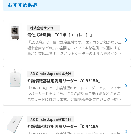
おすすめ製品
株式会社サンコー
気化式冷風機『ECO冷（エコレー）』
『ECO冷』は、気化式冷風機です。 エアコンが効かない工
場や倉庫などの広い空間を、パワフルな送風で快適にする
暑さ対策製品です。 スポットクーラーのような排熱ダクト
がなく排熱が発生しないため、設置場所を選ばず冷やした
空気を無駄なく届けます。 エアコンに比べて低消費電力で
あり、広い空間の暑さ対策を低コストで実現できます。 約
AB Circle Japan株式会社
80°のオートスイング機能を搭載し、広い作業スペースへ
介護情報基盤用汎用リーダー『CIR315A』
広範囲に送風が可能です。 1〜9時間まで設定可能なタイマ
ー機能や水ポンプ保護など、安心の安全機能も充実してい
『CIR315A』は、非接触型ICカードリーダーです。 マイナ
ます。 【特徴】 ● 排熱ダクト不要で設置場所を選ばない
ンバーカードをはじめ、IC免許証や電子車検証などさまざ
排熱なし設計 ● エアコンに比べ低消費電力による低コス
まなカードに対応します。 介護情報基盤プロジェクト助成
ト運用 ● 約80°のオートスイング機能による広範囲送風
金対象の認定モデルであり、スムーズな認証処理をサポー
【用途・事例】 ● 工場や倉庫における広い空間の全体冷
トします。 USBバスパワー給電に対応し、Windowsやma
却および暑さ対策 ● 整備工場やライン作業場などの作業
cOS、Androidなど幅広いOSで使用可能です。 メーカーに
AB Circle Japan株式会社
環境改善 ● イベントテントや農業施設などの大空間にお
よる技術サポート体制も整備されており、導入後も安心し
介護情報基盤用汎用リーダー『CIR415A』
ける快適な空間づくり
て運用できます。 【特徴】 ●マイナンバーカードや各種IC
カードに対応した汎用性 ●WindowsやmacOSをはじめと
『CIR415A』は、非接触型ICカードリーダーです。 USB接