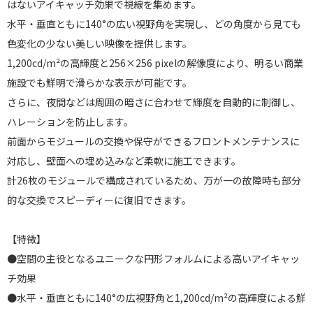
はないアイキャッチ効果で視線を集めます。
水平・垂直ともに140°の広い視野角を実現し、どの角度から見ても
色変化の少ない美しい映像を提供します。
1,200cd/m²の高輝度と256×256 pixelの解像度により、明るい商業
施設でも鮮明で滑らかな表示が可能です。
さらに、夜間などは周囲の暗さに合わせて輝度を自動的に制御し、
ハレーションを防止します。
前面からモジュールの交換や保守ができるフロントメンテナンスに
対応し、壁面への埋め込みなど柔軟に施工できます。
計26枚のモジュールで構成されているため、万が一の故障時も部分
的な交換でスピーディーに復旧できます。
【特徴】
●空間の主役となるユニークな円形フォルムによる高いアイキャッ
チ効果
●水平・垂直ともに140°の広視野角と1,200cd/m²の高輝度による鮮