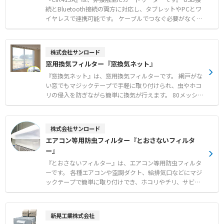
する多様なOS対応 ●メーカーによる手厚い技術サポート
続とBluetooth接続の両方に対応し、タブレットやPCとワ
体制 【用途・事例】 ●介護情報基盤導入におけるマイナ
イヤレスで連携可能です。 ケーブルでつなぐ必要がなく、
ンバーカード認証 ●医療機関や行政窓口でのIC免許証・各
受付設置や持ち運びでの運用に適しています。 介護情報基
種資格証の読み取り ●専用スタンドと組み合わせたスマー
盤プロジェクト助成金対象のマイナンバーカード読取り用
トフォンでの認証作業
汎用カードリーダー認定モデルです。 マイナンバーカード
株式会社サンロード
をはじめ、IC免許証やHPKIカードなどさまざまなICカード
窓用換気フィルター『窓換気ネット』
に対応します。 メーカーによる開発支援やサポート体制が
整っており、購入後も安心して導入いただけます。 【特
『窓換気ネット』は、窓用換気フィルターです。 網戸がな
徴】 ●USBおよびBluetooth接続の両対応による高い利便
い窓でもマジックテープで手軽に取り付けられ、虫やホコ
性 ●マイナンバーカードや各種ICカードに対応する優れた
リの侵入を防ぎながら簡単に換気が行えます。 80メッシュ
汎用性 ●専業メーカーによる充実した開発支援とサポート
の非常に細かい網目を採用しており、一般的な網戸ではす
体制 【用途・事例】 ●介護情報基盤導入におけるマイナ
り抜けてしまう小さな虫も確実にシャットアウトします。
ンバーカード認証処理 ●医療機関や行政窓口での本人確認
窓の開閉に便利なスライドファスナー付きで、日常の使い
株式会社サンロード
およびオンライン資格確認 ●タブレット端末と連携した省
勝手にも配慮された設計です。 メーカー国内工場にて10m
エアコン等用防虫フィルター『とおさないフィルタ
スペースや移動先でのカード読み取り
m単位で1枚からオーダーメイド製作が可能で、短納期で
ー』
それぞれの窓枠に合わせたサイズを提供します。 【特徴】
●80メッシュの極細網目による微小な虫やホコリの確実な
『とおさないフィルター』は、エアコン等用防虫フィルタ
侵入防止 ●マジックテープによる簡単な取り付けと窓開閉
ーです。 各種エアコンや空調ダクト、給排気口などにマジ
用ファスナーの搭載 ●メーカー国内工場での10mm単位の
ックテープで簡単に取り付けでき、ホコリやチリ、サビの
オーダーメイド製作と短納期対応 【用途・事例】 ●網戸
飛散や小さな虫の侵入を効果的に防ぎます。 通気性の高い
の設置が困難な場所やコストを抑えたい環境での換気対策
素材を使用しているため空調機に負荷をかけず、燃焼時に
●一般的な網戸をすり抜ける小さな虫に悩まされる現場で
塩素系有毒ガスも発生しません。 角型、平型、筒型の基本
新晃工業株式会社
の防虫対策 ●食品工場等における手軽で確実なフードディ
形状に加え、設置場所に応じたオーダーメイド製作にも対