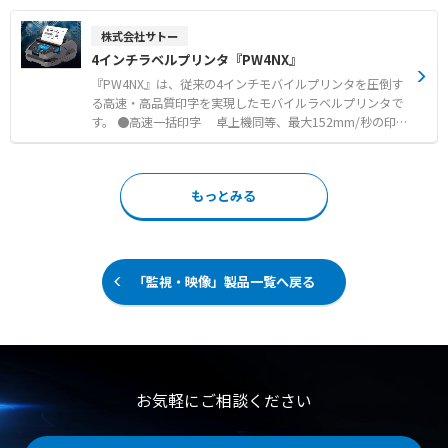
局、データセンターにおける重要機器の電源誤脱事故防止
きるため医療現場での誤脱事故を未然に防ぎます。 ライン
●ロック電源コンセントバー（PDU）との組み合わせによ
アップには、UL規格準拠のホスピタルグレードに対応した
株式会社サトー
る両側での徹底した誤脱対策 ●赤と青のカラーモデルを活
「APW7-HG5-15/C13LS-02」と、医用プラグJIS T 1021に
4インチラベルプリンタ『PW4NX』
用した電源のA系統およびB系統の視覚的な識別管理
適合した「APW15-H5-15/C13LS-」を用意しています。 P
SEやRoHS10に対応しており、安全で信頼性の高い医療環
『PW4NX』は、従来の4インチモバイルプリンタを圧倒す
境を構築します。 【特徴】 ●ソケット内部のロック機構
る高速・高品質印字を実現したモバイルラベルプリンタで
により接続機器を選ばない万能仕様 ●工具や加工が一切不
す。 ●高速一括印字 卓上機同等、最大152mm/秒の印
要でワンタッチ装着が可能な抜け防止構造 ●UL規格準拠
字スピードを実現。 ●高品質印字 バッテリー残量が少
のホスピタルグレードや医用プラグJIS規格に適合 【用
ない時でも状況に応じた設定で 品質を保ちます。 ●クラ
途・事例】 ●医療現場における各種医療機器の電源誤脱事
ウドによるデータ保管・配信 発行アプリケーションやマ
もっとみる
故防止 ●頻繁な抜き差しを必要としない医療用電子機器の
スタデータの保管・配信をクラウドで効率化。いつでもど
常時接続保護 ●病院施設などの高い信頼性と安全性が求め
こでも簡単にデータの配信・更新が可能です。 ●過酷な現
られる電源系統の整備
場に対応する、耐落下性と防塵・防滴性能。
「監視・映像」製品一覧へ戻る
お気軽にご相談ください