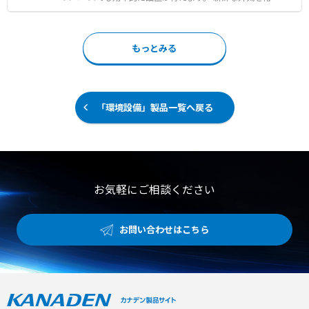
か、冬場は使い捨てカイロを入れて防寒具としても活用で
取り入れる全外気システムを採用しており、屋内の空気環
きるなど、季節やシーンに合わせて活躍します。 【特徴】
境を快適に維持します。 オプションのドライモジュールを
●40℃の環境下でも最大5時間の保冷力を維持する独自の
追加することで、夏期の除湿再熱機能だけでなく、冬期の
もっとみる
アイスパック ●L字型マジックテープによるミリ単位での
デフロスト時における冷風送風を緩和いたします。 さらに
アイスパック位置調節機能 ●重さを全身に分散させる優れ
水気化式加湿器の搭載も可能であり、乾燥しがちな冬期の
たフィット感と半世紀磨いた縫製技術 【用途・事例】 ●
室内にも潤いのある空気を提供します。 【特徴】 ●空調
建設や土木作業などの炎天下における熱中症およびヒヤリ
機と室外機を一体化させた省スペース設計による高い設置
ハット対策 ●冷房のない室内作業や粉塵・火気を扱う工場
性 ●新鮮な外気を常時取り入れて屋内の空気環境を快適に
「環境設備」製品一覧へ戻る
での熱中症対策 ●電源を使用できない環境下での空調服と
保つ全外気システム ●除湿再熱や冬期の冷風送風緩和を可
の併用や冬場の防寒対策
能にするドライモジュールオプション 【用途・事例】 ●
確実な換気と快適な温度管理が同時に求められる大規模事
業所での一般空調 ●適切な湿度管理が必要な冬期の室内に
おける大容量加湿を伴う空気制御 ●複数台を連携させてデ
フロスト時の能力低下を抑制するローテーション運用
お気軽にご相談ください
お問い合わせはこちら