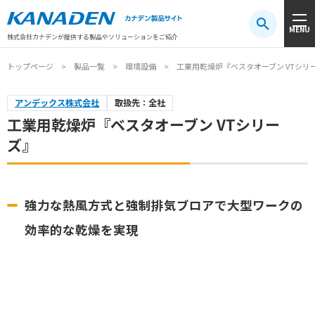
製品検索
MENU
注目キーワード
#振動センサ
#AGV
#防爆
#アシストスーツ
株式会社カナデンが提供する製品やソリューションをご紹介
トップページ
製品一覧
環境設備
工業用乾燥炉『ベスタオーブン VTシリ
アンデックス株式会社
取扱先：全社
工業用乾燥炉『ベスタオーブン VTシリー
ズ』
強力な熱風方式と強制排気ブロアで大型ワークの
効率的な乾燥を実現