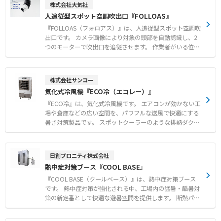
株式会社大気社
人追従型スポット空調吹出口『FOLLOAS』
『FOLLOAS（フォロアス）』は、人追従型スポット空調吹
出口です。 カメラ画像により対象の頭部を自動認識し、2
つのモーターで吹出口を追従させます。 作業者がいる位置
へ効果的に冷風を届けることで、大空間でも作業環境の快
適性を向上させます。 対象者の不在時には一定時間後に初
期位置に戻るほか、給気停止信号の発信により空調の無駄
株式会社サンコー
を削減します。 単相AC100Vまたは200V電源があれば設置
気化式冷風機『ECO冷（エコレー）』
できるユニット構造により、短工期での導入に対応しま
す。 【特徴】 ●カメラ画像による頭部認識とモーター制
『ECO冷』は、気化式冷風機です。 エアコンが効かない工
御による自動追従機能 ●未検出時の給気停止信号発信等に
場や倉庫などの広い空間を、パワフルな送風で快適にする
よる省エネ化の実現 ●電源確保のみで取り付けが簡単なユ
暑さ対策製品です。 スポットクーラーのような排熱ダクト
ニット構造 【用途・事例】 ●工場や物流倉庫などの大空
がなく排熱が発生しないため、設置場所を選ばず冷やした
間における作業者の個別空調 ●作業者が移動と停止を繰り
空気を無駄なく届けます。 エアコンに比べて低消費電力で
返す現場での環境改善 ●熱がこもりやすく全体空調ではエ
あり、広い空間の暑さ対策を低コストで実現できます。 約
日創プロニティ株式会社
ネルギーロスが大きい場所での活用
80°のオートスイング機能を搭載し、広い作業スペースへ
熱中症対策ブース『COOL BASE』
広範囲に送風が可能です。 1〜9時間まで設定可能なタイマ
ー機能や水ポンプ保護など、安心の安全機能も充実してい
『COOL BASE（クールベース）』は、熱中症対策ブース
ます。 【特徴】 ● 排熱ダクト不要で設置場所を選ばない
です。 熱中症対策が強化される中、工場内の猛暑・酷暑対
排熱なし設計 ● エアコンに比べ低消費電力による低コス
策の新定番として快適な避暑空間を提供します。 断熱パネ
ト運用 ● 約80°のオートスイング機能による広範囲送風
ルを採用しており、お客様自身での組み立てが可能です。
【用途・事例】 ● 工場や倉庫における広い空間の全体冷
工場のレイアウト変更が発生した場合でも、簡単に解体や