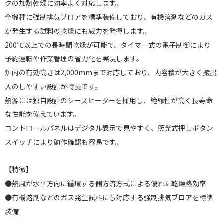
クの加熱乾燥に効率よく対応します。
全機種に強制排気ブロアを標準装備しており、有機溶剤などのガス
が発生する試料の乾燥にも威力を発揮します。
200℃以上での長時間乾燥が可能で、タイマー式の電子制御により
予約運転や作業管理の省力化を実現します。
炉内の有効高さは2,000mmまで対応しており、内容積が大きく搬出
入のしやすい設計が特長です。
熱源には独自設計のシーズヒーターを採用し、絶縁性が高く長寿命
な性能を備えています。
コントロールパネルはデジタル表示で見やすく、照光式押しボタン
スイッチにより動作確認も容易です。
【特徴】
●熱風が水平方向に循環する側方流方式による優れた乾燥熱効率
●有機溶剤などのガス発生試料にも対応する強制排気ブロアを標準
装備