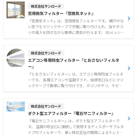
却および暑さ対策 ● 整備工場やライン作業場などの作業
移設を行うことができます。 設置場所や人数に応じて、
株式会社サンロード
環境改善 ● イベントテントや農業施設などの大空間にお
1〜2人用、3〜4人用、6〜7人用の3つのサイズから選択可
窓用換気フィルター『窓換気ネット』
ける快適な空間づくり
能です（※スポットクーラーはオプション）。 【特徴】
●断熱パネルを使用した高い機能性 ●お客様自身での組み
『窓換気ネット』は、窓用換気フィルターです。 網戸がな
立てに対応 ●工場のレイアウト変更時にも簡単な解体と移
い窓でもマジックテープで手軽に取り付けられ、虫やホコ
設が可能 【用途・事例】 ●工場内における休憩時間の避
リの侵入を防ぎながら簡単に換気が行えます。 80メッシュ
暑エリア ●熱中症が疑われる作業者の一時的な救護スペー
の非常に細かい網目を採用しており、一般的な網戸ではす
ス
り抜けてしまう小さな虫も確実にシャットアウトします。
窓の開閉に便利なスライドファスナー付きで、日常の使い
株式会社サンロード
勝手にも配慮された設計です。 メーカー国内工場にて10m
エアコン等用防虫フィルター『とおさないフィルタ
m単位で1枚からオーダーメイド製作が可能で、短納期で
ー』
それぞれの窓枠に合わせたサイズを提供します。 【特徴】
●80メッシュの極細網目による微小な虫やホコリの確実な
『とおさないフィルター』は、エアコン等用防虫フィルタ
侵入防止 ●マジックテープによる簡単な取り付けと窓開閉
ーです。 各種エアコンや空調ダクト、給排気口などにマジ
用ファスナーの搭載 ●メーカー国内工場での10mm単位の
ックテープで簡単に取り付けでき、ホコリやチリ、サビの
オーダーメイド製作と短納期対応 【用途・事例】 ●網戸
飛散や小さな虫の侵入を効果的に防ぎます。 通気性の高い
の設置が困難な場所やコストを抑えたい環境での換気対策
素材を使用しているため空調機に負荷をかけず、燃焼時に
●一般的な網戸をすり抜ける小さな虫に悩まされる現場で
塩素系有毒ガスも発生しません。 角型、平型、筒型の基本
株式会社サンロード
の防虫対策 ●食品工場等における手軽で確実なフードディ
形状に加え、設置場所に応じたオーダーメイド製作にも対
ダクト型エアフィルター『電石サニフィルター』
フェンスの構築
応可能です。 標準タイプと、より微小な異物に対応する目
細タイプから、用途に合わせて選択できます。 【特徴】
『電石サニフィルター』は、ダクト型エアフィルターで
●空調機やダクトからのホコリ飛散および微小昆虫の侵入
す。 空調の吹出口に接続して使用するディスポーザブルタ
防止 ●マジックテープ仕様による簡単設置とスムーズなフ
イプのフィルターで、東レ株式会社の開発によるトレミク