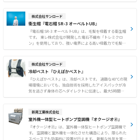
ィルター交換 ●空調機に負荷をかけない高い通気性と燃焼
ロンを採用しています。 プラスとマイナスに分極させた不
時無毒な安全素材 【用途・事例】 ●食品工場におけるフ
織布による強力な電界が、周囲の浮遊粒子やカビ、ホコリ
ードディフェンスおよび異物混入対策 ●天井カセット型や
をほぼ完全に吸着します。 微風吹出し方式により、温度ム
株式会社サンロード
床置パッケージ型など各種エアコンへの防虫対策 ●サビの
ラの少ない均一な室内環境を実現し、作業者の体感温度低
衛生帽『電石帽 SR-3 オーベルトUB』
飛散が懸念されるユニットクーラーなどの衛生環境改善
下や食材の表面乾燥を防ぎます。 汚れたら新品に交換する
だけの簡単メンテナンスで、衛生的かつ経済的にクリーン
『電石帽 SR-3 オーベルトUB』は、毛髪を吸着する衛生帽
な作業空間を維持できます。 【特徴】 ●トレミクロンの
です。 東レ株式会社が開発した電石不織布「トレミクロ
電界によるカビやホコリなどの優れた吸着性能 ●微風吹出
ン」を使用しており、強い電界による高い吸着力で毛髪や
しによる室内の温度ムラ解消と食材の表面乾燥防止 ●汚れ
フケ、ホコリをしっかりとキャッチし、落下や混入リスク
たら交換するだけのディスポーザブル仕様による高い衛生
を大幅に減少させます。 顔周りを覆うオーベルトには綿素
面 【用途・事例】 ●食品工場や容器および包材工場にお
材を採用しているため、肌にやさしく吸汗性にも優れ、快
株式会社サンロード
けるカビ飛散や落下菌対策 ●空調の冷風直撃による作業者
適なかぶり心地を実現しています。 独自のオーベルト構造
冷却ベスト『ひえぽかベスト』
の体感温度低下の改善 ●室内の均一な温度管理が求められ
が顔周りの毛髪のはみ出しを確実に防ぎ、目元や顔周りが
る現場での空調環境向上
ズレにくく、どなたでも確実に着用可能です。 また、10〜
『ひえぽかベスト』は、冷却ベストです。 過酷な40℃の現
15回の洗濯が可能で、衛生的に繰り返し使用できる点も特
場環境においても、独自技術を採用したアイスパックが冷
長です。 【特徴】 ●電石不織布「トレミクロン」の吸着
気を逃さず身体の芯へダイレクトに伝達し、最大5時間に
力による毛髪やフケの落下および混入防止 ●肌にやさしく
わたり確かな涼しさを維持します。 太い血管が通る両脇と
吸汗性に優れた綿素材のオーベルトによる毛髪はみ出し防
背中を直接冷やす設計により、無駄なく効率的に体温を下
止 ●10〜15回の洗濯に対応し衛生的に繰り返し使用可能
げることが可能です。 L字型のマジックテープ構造によ
新晃工業株式会社
な耐久性 【用途・事例】 ●食品工場や精密機器製造など
り、脇下のアイスパックポケット位置を身体の形状に合わ
室外機一体型ヒートポンプ空調機『オクージオ🄬』
高い清浄度が求められる環境での衛生管理 ●量販店の店頭
せてミリ単位で自由に調整でき、最も効く場所をピンポイ
やバックヤードなどにおける異物混入リスクの低減 ●作業
ントで冷却できます。 重量1.8kgでありながら、優れた縫
『オクージオ🄬』は、室外機一体型ヒートポンプ空調機で
環境や用途に応じたカスタマイズおよびオーダーメイドで
製技術により重さを全身に分散させ、驚くほど軽い着心地
す。 空調機と室外機を一体化させた構造により、限られた
の運用
を実現しています。 電源不要で空調服との併用が可能なほ
スペースでも効率的に設置が行えます。 新鮮な外気を常時