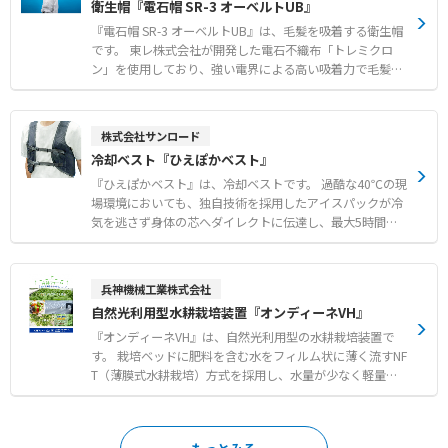
衛生帽『電石帽 SR-3 オーベルトUB』
飛散が懸念されるユニットクーラーなどの衛生環境改善
下や食材の表面乾燥を防ぎます。 汚れたら新品に交換する
だけの簡単メンテナンスで、衛生的かつ経済的にクリーン
『電石帽 SR-3 オーベルトUB』は、毛髪を吸着する衛生帽
な作業空間を維持できます。 【特徴】 ●トレミクロンの
です。 東レ株式会社が開発した電石不織布「トレミクロ
電界によるカビやホコリなどの優れた吸着性能 ●微風吹出
ン」を使用しており、強い電界による高い吸着力で毛髪や
しによる室内の温度ムラ解消と食材の表面乾燥防止 ●汚れ
フケ、ホコリをしっかりとキャッチし、落下や混入リスク
たら交換するだけのディスポーザブル仕様による高い衛生
を大幅に減少させます。 顔周りを覆うオーベルトには綿素
面 【用途・事例】 ●食品工場や容器および包材工場にお
材を採用しているため、肌にやさしく吸汗性にも優れ、快
株式会社サンロード
けるカビ飛散や落下菌対策 ●空調の冷風直撃による作業者
適なかぶり心地を実現しています。 独自のオーベルト構造
冷却ベスト『ひえぽかベスト』
の体感温度低下の改善 ●室内の均一な温度管理が求められ
が顔周りの毛髪のはみ出しを確実に防ぎ、目元や顔周りが
る現場での空調環境向上
ズレにくく、どなたでも確実に着用可能です。 また、10〜
『ひえぽかベスト』は、冷却ベストです。 過酷な40℃の現
15回の洗濯が可能で、衛生的に繰り返し使用できる点も特
場環境においても、独自技術を採用したアイスパックが冷
長です。 【特徴】 ●電石不織布「トレミクロン」の吸着
気を逃さず身体の芯へダイレクトに伝達し、最大5時間に
力による毛髪やフケの落下および混入防止 ●肌にやさしく
わたり確かな涼しさを維持します。 太い血管が通る両脇と
吸汗性に優れた綿素材のオーベルトによる毛髪はみ出し防
背中を直接冷やす設計により、無駄なく効率的に体温を下
止 ●10〜15回の洗濯に対応し衛生的に繰り返し使用可能
げることが可能です。 L字型のマジックテープ構造によ
兵神機械工業株式会社
な耐久性 【用途・事例】 ●食品工場や精密機器製造など
り、脇下のアイスパックポケット位置を身体の形状に合わ
自然光利用型水耕栽培装置『オンディーネVH』
高い清浄度が求められる環境での衛生管理 ●量販店の店頭
せてミリ単位で自由に調整でき、最も効く場所をピンポイ
やバックヤードなどにおける異物混入リスクの低減 ●作業
ントで冷却できます。 重量1.8kgでありながら、優れた縫
『オンディーネVH』は、自然光利用型の水耕栽培装置で
環境や用途に応じたカスタマイズおよびオーダーメイドで
製技術により重さを全身に分散させ、驚くほど軽い着心地
す。 栽培ベッドに肥料を含む水をフィルム状に薄く流すNF
の運用
を実現しています。 電源不要で空調服との併用が可能なほ
T（薄膜式水耕栽培）方式を採用し、水量が少なく軽量化
か、冬場は使い捨てカイロを入れて防寒具としても活用で
されているため、資材コストを抑えることができます。 ス
きるなど、季節やシーンに合わせて活躍します。 【特徴】
ライド式栽培台を用いて栽培面積を増やし、限られたスペ
●40℃の環境下でも最大5時間の保冷力を維持する独自の
ースを最大限に活用します。 また、ハイドロコントローラ