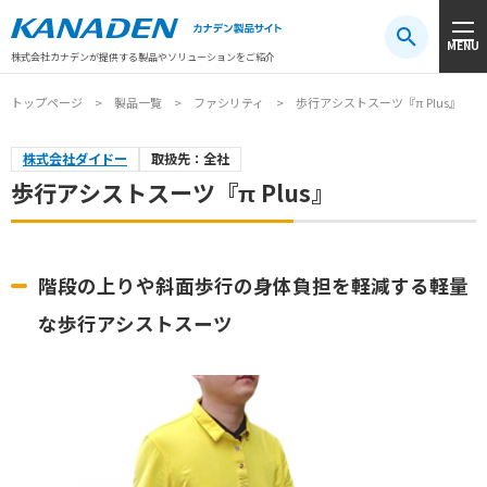
製品検索
MENU
注目キーワード
#振動センサ
#AGV
#防爆
#アシストスーツ
株式会社カナデンが提供する製品やソリューションをご紹介
トップページ
製品一覧
ファシリティ
歩行アシストスーツ『π Plus』
株式会社ダイドー
取扱先：全社
歩行アシストスーツ『π Plus』
階段の上りや斜面歩行の身体負担を軽減する軽量
な歩行アシストスーツ