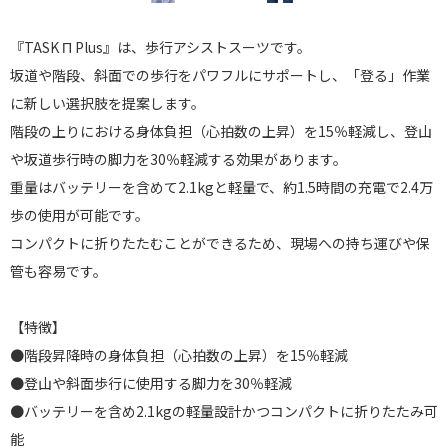
『TASK Π Plus』は、歩行アシストスーツです。
坂道や階段、斜面での歩行をパワフルにサポートし、「登る」作業
に新しい選択肢を提案します。
階段の上りにおける身体負担（心拍数の上昇）を15％軽減し、登山
や坂道歩行時の脚力を30％軽減する効果があります。
重量はバッテリーを含めて2.1kgと軽量で、約1.5時間の充電で2.4万
歩の使用が可能です。
コンパクトに折りたたむことができるため、現場への持ち運びや保
管も容易です。
【特徴】
●階段昇降時の身体負担（心拍数の上昇）を15％軽減
●登山や斜面歩行に使用する脚力を30％軽減
●バッテリーを含め2.1kgの軽量設計かつコンパクトに折りたたみ可
能