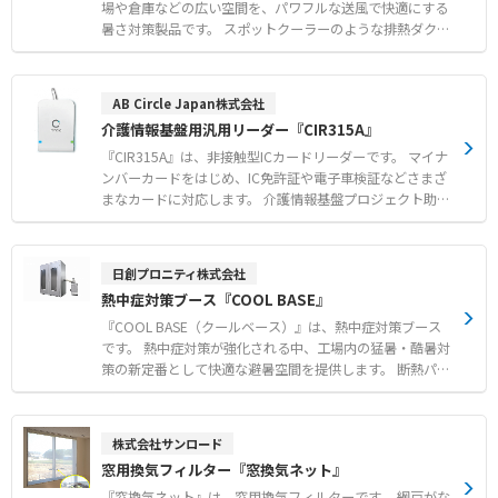
場や倉庫などの広い空間を、パワフルな送風で快適にする
暑さ対策製品です。 スポットクーラーのような排熱ダクト
がなく排熱が発生しないため、設置場所を選ばず冷やした
空気を無駄なく届けます。 エアコンに比べて低消費電力で
あり、広い空間の暑さ対策を低コストで実現できます。 約
AB Circle Japan株式会社
80°のオートスイング機能を搭載し、広い作業スペースへ
介護情報基盤用汎用リーダー『CIR315A』
広範囲に送風が可能です。 1〜9時間まで設定可能なタイマ
ー機能や水ポンプ保護など、安心の安全機能も充実してい
『CIR315A』は、非接触型ICカードリーダーです。 マイナ
ます。 【特徴】 ● 排熱ダクト不要で設置場所を選ばない
ンバーカードをはじめ、IC免許証や電子車検証などさまざ
排熱なし設計 ● エアコンに比べ低消費電力による低コス
まなカードに対応します。 介護情報基盤プロジェクト助成
ト運用 ● 約80°のオートスイング機能による広範囲送風
金対象の認定モデルであり、スムーズな認証処理をサポー
【用途・事例】 ● 工場や倉庫における広い空間の全体冷
トします。 USBバスパワー給電に対応し、Windowsやma
却および暑さ対策 ● 整備工場やライン作業場などの作業
cOS、Androidなど幅広いOSで使用可能です。 メーカーに
日創プロニティ株式会社
環境改善 ● イベントテントや農業施設などの大空間にお
よる技術サポート体制も整備されており、導入後も安心し
熱中症対策ブース『COOL BASE』
ける快適な空間づくり
て運用できます。 【特徴】 ●マイナンバーカードや各種IC
カードに対応した汎用性 ●WindowsやmacOSをはじめと
『COOL BASE（クールベース）』は、熱中症対策ブース
する多様なOS対応 ●メーカーによる手厚い技術サポート
です。 熱中症対策が強化される中、工場内の猛暑・酷暑対
体制 【用途・事例】 ●介護情報基盤導入におけるマイナ
策の新定番として快適な避暑空間を提供します。 断熱パネ
ンバーカード認証 ●医療機関や行政窓口でのIC免許証・各
ルを採用しており、お客様自身での組み立てが可能です。
種資格証の読み取り ●専用スタンドと組み合わせたスマー
工場のレイアウト変更が発生した場合でも、簡単に解体や
トフォンでの認証作業
移設を行うことができます。 設置場所や人数に応じて、
株式会社サンロード
1〜2人用、3〜4人用、6〜7人用の3つのサイズから選択可
窓用換気フィルター『窓換気ネット』
能です（※スポットクーラーはオプション）。 【特徴】
●断熱パネルを使用した高い機能性 ●お客様自身での組み
『窓換気ネット』は、窓用換気フィルターです。 網戸がな