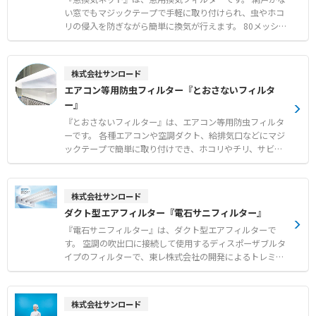
立てに対応 ●工場のレイアウト変更時にも簡単な解体と移
い窓でもマジックテープで手軽に取り付けられ、虫やホコ
設が可能 【用途・事例】 ●工場内における休憩時間の避
リの侵入を防ぎながら簡単に換気が行えます。 80メッシュ
暑エリア ●熱中症が疑われる作業者の一時的な救護スペー
の非常に細かい網目を採用しており、一般的な網戸ではす
ス
り抜けてしまう小さな虫も確実にシャットアウトします。
窓の開閉に便利なスライドファスナー付きで、日常の使い
株式会社サンロード
勝手にも配慮された設計です。 メーカー国内工場にて10m
エアコン等用防虫フィルター『とおさないフィルタ
m単位で1枚からオーダーメイド製作が可能で、短納期で
ー』
それぞれの窓枠に合わせたサイズを提供します。 【特徴】
●80メッシュの極細網目による微小な虫やホコリの確実な
『とおさないフィルター』は、エアコン等用防虫フィルタ
侵入防止 ●マジックテープによる簡単な取り付けと窓開閉
ーです。 各種エアコンや空調ダクト、給排気口などにマジ
用ファスナーの搭載 ●メーカー国内工場での10mm単位の
ックテープで簡単に取り付けでき、ホコリやチリ、サビの
オーダーメイド製作と短納期対応 【用途・事例】 ●網戸
飛散や小さな虫の侵入を効果的に防ぎます。 通気性の高い
の設置が困難な場所やコストを抑えたい環境での換気対策
素材を使用しているため空調機に負荷をかけず、燃焼時に
●一般的な網戸をすり抜ける小さな虫に悩まされる現場で
塩素系有毒ガスも発生しません。 角型、平型、筒型の基本
株式会社サンロード
の防虫対策 ●食品工場等における手軽で確実なフードディ
形状に加え、設置場所に応じたオーダーメイド製作にも対
ダクト型エアフィルター『電石サニフィルター』
フェンスの構築
応可能です。 標準タイプと、より微小な異物に対応する目
細タイプから、用途に合わせて選択できます。 【特徴】
『電石サニフィルター』は、ダクト型エアフィルターで
●空調機やダクトからのホコリ飛散および微小昆虫の侵入
す。 空調の吹出口に接続して使用するディスポーザブルタ
防止 ●マジックテープ仕様による簡単設置とスムーズなフ
イプのフィルターで、東レ株式会社の開発によるトレミク
ィルター交換 ●空調機に負荷をかけない高い通気性と燃焼
ロンを採用しています。 プラスとマイナスに分極させた不
時無毒な安全素材 【用途・事例】 ●食品工場におけるフ
織布による強力な電界が、周囲の浮遊粒子やカビ、ホコリ
ードディフェンスおよび異物混入対策 ●天井カセット型や
をほぼ完全に吸着します。 微風吹出し方式により、温度ム
株式会社サンロード
床置パッケージ型など各種エアコンへの防虫対策 ●サビの
ラの少ない均一な室内環境を実現し、作業者の体感温度低