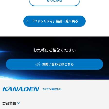
もっとみる
アイスパック ●L字型マジックテープによるミリ単位での
により循環養液の肥料濃度や酸度を自動で管理でき、養液
アイスパック位置調節機能 ●重さを全身に分散させる優れ
温度の調整も可能なため、作物の生育に適した環境を維持
たフィット感と半世紀磨いた縫製技術 【用途・事例】 ●
します。 初期投資を抑えやすく、充実した栽培技術サポー
建設や土木作業などの炎天下における熱中症およびヒヤリ
ト研修が用意されているため、農業未経験の方や異業種か
ハット対策 ●冷房のない室内作業や粉塵・火気を扱う工場
らの新規参入、農福連携の事業としても取り組みやすいシ
「ファシリティ」製品一覧へ戻る
での熱中症対策 ●電源を使用できない環境下での空調服と
ステムです。 【特徴】 ●NFT方式とスライド式栽培台によ
の併用や冬場の防寒対策
る資材コスト抑制と面積の有効活用 ●ハイドロコントロー
ラと熱交換器を用いた養液濃度や温度の自動管理 ●設計か
ら施工および導入後の栽培技術指導まで一貫したトータル
サポート 【用途・事例】 ●異業種からの農業ビジネス新
規参入や自営カフェ向け野菜の店舗生産 ●障害者就労支援
お気軽にご相談ください
施設などにおける農福連携事業としての活用 ●既存農家に
よる露地栽培や土耕栽培からの転換および生産品目の拡大
お問い合わせはこちら
製品情報