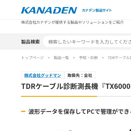
製品検索
株式会社カナデンが提供する製品やソリューションをご紹介
カテゴリから探す
トピックス
メーカ
補助金
お役立
補助金検索システム
製品検索
カテゴリから探す
トピックス
メーカ
補助金
お役立
補助金検索システム
エリア別おすすめ製品
特集
トップページ
製品一覧
予知・診断
TDRケーブル
エリア別おすすめ製品
特集
株式会社グッドマン
取扱先：全社
カタログ・技術資料
ソリュ
TDRケーブル診断測長機『TX6000
カタログ・技術資料
ソリュ
波形データを保存してPCで管理ができ