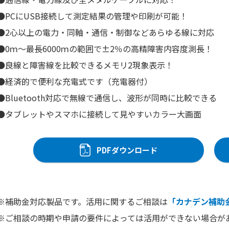
●PCにUSB接続して測定結果の管理や印刷が可能！
●2心以上の電力・同軸・通信・制御などあらゆる線に対応
●0ｍ～最長6000ｍの範囲で±2％の高精障害内容度測長！
●良線と障害線を比較できるメモリ2現象表示！
●経済的で便利な充電式です（充電器付）
●Bluetooth対応で無線で通信し、波形が同時に比較できる
●タブレットやスマホに接続して見やすいカラー大画面
PDFダウンロード
※補助金対応製品です。活用に関するご相談は
「カナデン補助
※ご相談の時期や申請の要件によっては活用ができない場合が