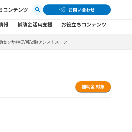
ちコンテンツ
お問い合わせ
お問い合わせ
コーポレートサイト
動センサ
#AGV
#防爆
#アシストスーツ
情報
補助金活用支援
お役立ちコンテンツ
品
製品一覧
社員ブログ
動センサ
#AGV
#防爆
#アシストスーツ
品
製品一覧
社員ブログ
動画
動画
補助金 対象