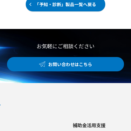
放電音を自動で識別 ●電気事業用途
「予知・診断」製品一覧へ戻る
タイムブレンド機能 ● 120×90ピ
にはSi2-PDが最適
クセルの高分解能による詳細な温度
分布の特定 ● フラッシュライト搭
載およびPIP（ピクチャー・イン・
ピクチャー）対応 【用途・事例】
● 電気設備や配電盤の点検における
問題箇所の早期発見 ● 機械装置の
お気軽にご相談ください
過熱状態の可視化および温度分布の
確認 ● 雨天や粉塵の舞う過酷な現
場での信頼性の高い温度測定
お問い合わせはこちら
補助金活用支援