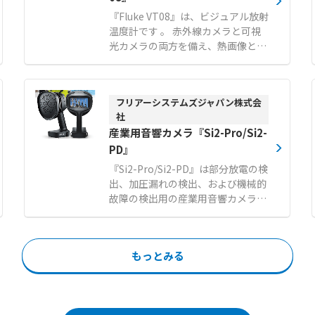
期表示する機能を備え、多角的なア
『Fluke VT08』は、ビジュアル放射
プローチで検出精度を向上させま
温度計です 。 赤外線カメラと可視
す。 刷新されたユーザーフレンドリ
光カメラの両方を備え、熱画像と実
ーなインターフェースにより、漏れ
画像をリアルタイムでブレンドして
箇所の特定や部分放電のタイプ識別
表示することで対象物を明確に区別
をスムーズに行えます。 データの無
できます 。 120×90（10,800画
線送信に対応し、解析や報告書作成
フリアーシステムズジャパン株式会
素）の高分解能により、旧型モデル
などの後処理も容易です。 【特徴】
社
の12倍となる詳細な温度分布の確認
●200個の高感度マイクと100kHz
産業用音響カメラ『Si2-Pro/Si2-
が可能です 。 2.5時間でフル充電が
の広帯域がもたらす超高解像度イメ
可能なリチウムイオン電池を採用
PD』
ージング ●検出精度を高める音響画
し、5時間以上の連続駆動を実現し
『Si2-Pro/Si2-PD』は部分放電の検
像と熱画像のリアルタイム同期表示
ています 。 IP65の防塵・防水性能
出、加圧漏れの検出、および機械的
機能 ●直感的な操作画面とワイヤレ
と2mの落下試験をクリアする堅牢
故障の検出用の産業用音響カメラで
スデータ転送によるスムーズな点検
性を備え、直射日光や雨天などの過
す。 機械的なベアリングの問題や電
ワークフロー 【用途・事例】 ●配
酷な産業環境でも安定した測定が行
気機器の部分放電に関連するコスト
管などのエア漏れ（エアリーク）検
えます 。 片手で操作可能なコンパ
の大幅削減に役立ちます。施設内の
査 ●より遠い距離からの微小なガス
クトなサイズながら、フラッシュラ
もっとみる
漏れを大幅に減らすこともできるた
漏れや真空漏れの迅速な特定 ●部分
イトやPIP（ピクチャー・イン・ピ
め、圧縮空気やガス漏れに関連する
放電の検出および放電タイプの識別
クチャー）表示などの多彩な機能を
費用を削減できます。 ●最大200m
によるダウンタイム防止
搭載しています 。 【特徴】 ● 可視
離れた場所から測定が可能 ●騒音と
画像と赤外線ヒートマップのリアル