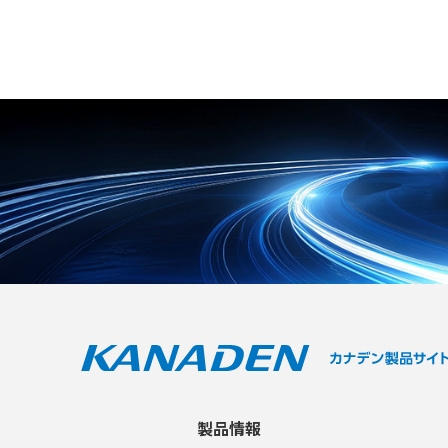
の確保に貢献します。 ●リアルタイ
ng ● IP54等級の防水防塵性能と1
ムコミュニケーション スマートグ
mの落下試験に耐える優れた堅牢性
ラスやスマホ・タブレットを介し
【用途・事例】 ● 電気設備や機械
て、リアルタイムに作業者と監督者
装置の異常発熱を迅速に検知するト
のコミュニケーションをつなぎま
ラブルシューティング ● 毎日持ち
す。監督者は遠隔からの映像を確認
歩いて行う現場のアセット管理や定
し、作業者に指示やアドバイスをリ
期点検 ● Fluke Connectを用いた
アルタイムに行うことができます。
現場からの迅速な画像共有とチーム
作業者のスマートグラスの映像を、
連携
複数の場所から同時にREMOTE NA
KAMAにログインすることで多人数
によるリアルタイムなコミュニケー
ションも可能です。 ●ハンズフリー
操作 ユーザーはスマートグラスを
かけたまま、音声による会話をしな
がら両手を自由に使えます。これに
より、作業効率が向上し、遠隔作業
支援を受けながらも作業に集中でき
ます。 ●シンプルで使いやすいUI
管理画面はシンプルなUIのため、
直感的な操作が可能です。
製品情報