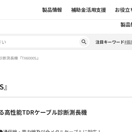
製品情報
補助金活用支援
お役立
注目キーワード
#振
製品
ーから探す
対象製品一覧
ちコラム
事業から探す
補助金ヘルプデスク
4コマ漫画でわかる取扱製
注目キーワード
#振
ーから探す
対象製品一覧
ちコラム
事業から探す
補助金ヘルプデスク
4コマ漫画でわかる取扱製
ピックアップ製品
診断測長機『TX6000S』
ピックアップ製品
ーションサイト
S』
ーションサイト
る高性能TDRケーブル診断測長機
●通信線・電力線及び全メタルケーブルに対応！