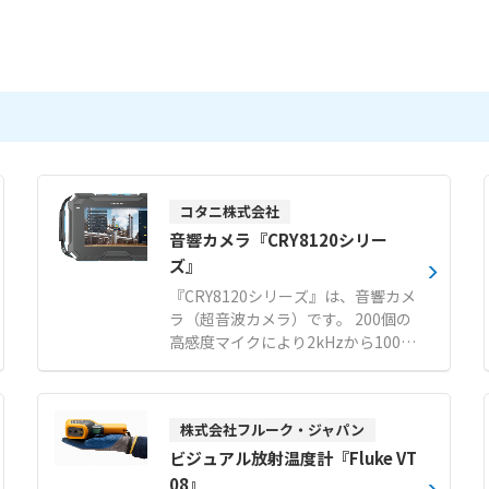
コタニ株式会社
音響カメラ『CRY8120シリー
ズ』
『CRY8120シリーズ』は、音響カメ
ラ（超音波カメラ）です。 200個の
高感度マイクにより2kHzから100k
Hzまでの広帯域で超高解像度な音
響イメージングを実現します。 遠方
の微小なガス漏れや部分放電の発生
株式会社フルーク・ジャパン
箇所をリアルタイムで可視化し、ト
ラブルによるダウンタイムを防止し
ビジュアル放射温度計『Fluke VT
ます。 音響画像と熱画像を同時に同
08』