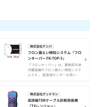
株式会社ナンバ
フロン漏えい検知システム『フロ
ンキーパー FK-TOP-3』
『フロンキーパー』は、業務用冷凍
冷蔵設備のフロン漏えい検知システ
ムです 。 超音波センサーを用いて
冷媒配管内のフラッシュガスをリア
ルタイムで監視し、熟練技術者でも
発見が難しい10%程度の微量な漏え
株式会社グッドマン
いを早期に検知します。 早期発見に
より、漏えい進行に伴う無駄な電力
高詳細TDRケーブル診断測長機
消費を抑え、電気代の削減とともに
『TXレンジャー』