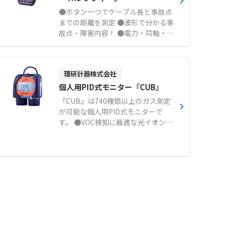
圧縮機の故障リスク低減に寄与しま
●ボタン一つでケーブル長と事故点
す。 収集したデータはIoTサーバー
までの距離を測定 ●波形で分かる事
へ自動送信され、パソコン等から多
故点・障害内容！ ●電力・同軸・通
店舗の稼働状況を一括管理可能で
信・制御などあらゆる線に対応 ●端
す。 フロン排出抑制法に基づく3か
末は機器接続・解放・短絡でも計測
月に1回以上の簡易点検の代用とし
可能 ●PCにUSB接続して測定結果
ても認められており、管理業務の効
理研計器株式会社
の管理や印刷が可能 ●波形画像をパ
率化を実現します。 【特徴】 ● 超
ソコンの画面にリアルタイムで表示
個人用PID式モニター『CUB』
音波センサーによる10%程度の微量
●経済的で便利な充電式です（充電
『CUB』は740種類以上のガス測定
な漏えいの早期検知 ● IoTによる24
器付） ●Bluetooth対応で無線で通
が可能な個人用PID式モニターで
時間常時監視と異常検知時のメール
信し、波形が同時に比較できる ●タ
す。 ●VOC検知に最適な光イオン化
通知機能 ● フロン排出抑制法にお
ブレットやスマホに接続して見やす
検出器（PID）を搭載 ●ppbレベル
ける目視簡易点検の代替による業務
いカラー大画面
で740種以上のガス測定が可能 ●個
効率化 【用途・事例】 ● スーパー
人ばく露濃度の測定に最適 ●早い応
マーケット等の冷凍冷蔵設備におけ
答時間、および復帰時間 ●シンプル
る電力コストと修理費の削減 ● 冷
で作業効率の良い1ボタン操作 ●T
却不良の未然防止による食品ロスや
WA、STELの積算表示機能搭載
販売機会ロスの回避 ● 複数拠点に
設置された冷凍機のWEB画面による
遠隔一括管理 ※フロンキーパーが取
付けられない機器 空調機、ターボ