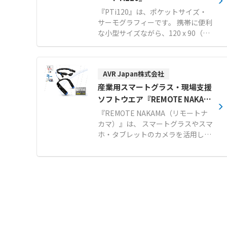
す。 自動周波数範囲選択を備えたイ
『PTi120』は、ポケットサイズ・
ンターフェースにより、スマートフ
サーモグラフィーです。 携帯に便利
ォンのように簡単に操作可能です。
な小型サイズながら、120 x 90（10,
IP54保護と1.5mの落下試験をクリ
800ピクセル）の赤外分解能を備え
アした頑丈な設計で、厳しい産業環
たプロフェッショナル仕様の放射分
境に対応します。 WLANホットスポ
析対応モデルです。 3.5インチのLC
ットを介して現場で結果を共有でき
AVR Japan株式会社
Dタッチスクリーンを搭載し、画面
るほか、モバイルアプリでの検査報
をスワイプするだけで可視光線画像
産業用スマートグラス・現場支援
告書の生成も容易です。 【特徴】
と赤外線画像を合成するIR-Fusion
ソフトウエア『REMOTE NAKAM
●64チャンネルのマイクアレイによ
の調整が可能です。 Asset Tagging
A（リモートナカマ）』
る遠方音源のリアルタイムな可視化
『REMOTE NAKAMA（リモートナ
機能により、QRコードのスキャン
●自動周波数範囲選択機能を備えた
カマ）』は、 スマートグラスやスマ
で撮影データをアセットごとに自動
スマートフォン感覚の簡単操作 ●IP
ホ・タブレットのカメラを活用し
整理でき、報告書作成時間の短縮に
54保護および1.5m落下試験をクリ
て、物理的な距離を超えてリアルタ
貢献します。 IP54の保護等級と1m
アした堅牢な設計 ●PCソフトウェ
イムに遠隔作業支援を可能にする革
からの落下試験に耐える堅牢性を備
アもご用意（CRY8025） 【用途・
新的なソリューションです。軽量ヘ
え、過酷な現場環境でも安心して使
事例】 ●厳しい産業環境における圧
ッドマウント、LTE通信機能、防
用できます。 【特徴】 ● 指先の操
縮空気やガス漏れ検知 ●産業検査に
塵・防水性能など、現場での利用を
作で可視画像と赤外線画像を連続的
おける部分放電やその他の異常の迅
考え抜いたデザインと機能が特徴で
に合成できるIR-Fusion機能 ● QR
速な特定 ●自動車修理やHVACメン
す。多様な業種での活用が可能で、
コードスキャンで撮影画像をアセッ
テナンスにおける音源の特定
人手不足や作業ミスの低減、安全性
トごとに自動整理するAsset Taggi