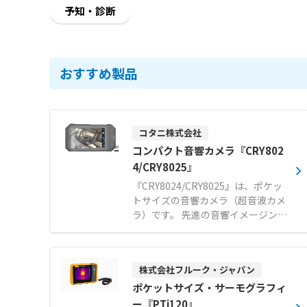
予知・診断
おすすめ製品
コタニ株式会社
コンパクト音響カメラ『CRY802
4/CRY8025』
『CRY8024/CRY8025』は、ポケッ
トサイズの音響カメラ（超音波カメ
ラ）です。 先進の音響イメージング
技術により、目に見えない音を可視
化します。 64チャンネルのマイク
アレイを搭載し、リアルタイムで音
株式会社フルーク・ジャパン
源の位置特定を行います。 圧縮空気
の漏れや部分放電などの異常を迅速
ポケットサイズ・サーモグラフィ
に特定し、安全な運用を確保できま
ー『PTi120』