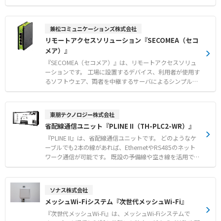
現します。 エクスプローラーと全く同じ操作感で利用でき
るため、従来のファイルサーバーやNASからのスムーズな
クラウド移行が可能です。 ユーザー数無制限の料金体系を
兼松コミュニケーションズ株式会社
採用しており、取引先を交えたゲスト招待や共有リンクの
リモートアクセスソリューション『SECOMEA（セコ
発行を用いた脱PPAP対策にも貢献します。 きめ細やかな
メア）』
アクセス制御や250種類の管理者操作ログ取得により、高
度なデータガバナンスを維持したまま組織のさまざまなデ
『SECOMEA（セコメア）』は、リモートアクセスソリュ
ータ活用を推進いたします。 【特徴】 ●全プラン標準提
ーションです。 工場に設置するデバイス、利用者が使用す
供のランサムウェア対策による強固なセキュリティ ●ユー
るソフトウェア、両者を中継するサーバによるシンプルな
ザー数無制限と最大30GBの大容量ファイル送受信対応 ●
構成でリモートアクセスを実現します。 エンドツーエンド
エクスプローラーと全く同じ操作感によるファイルサーバ
の強力な暗号化や多要素認証を採用し、第三者機関による
ー同等の利便性 【用途・事例】 ●共有リンクとゲスト招
安全性認証を取得しています。 VPNとは異なりファイアウ
東朋テクノロジー株式会社
待を活用した安全な社外ファイル共有と脱PPAP ●既存フ
ォールでのポート開放が不要で、現場のデバイス設定を変
省配線通信ユニット『PLINE II（TH-PLC2-WR）』
ァイルサーバーやNASからの完全クラウド移行と運用コス
更することなく導入可能です。 さらに、さまざまなプロト
ト削減 ●250種類の操作ログ取得とアクセス制御によるデ
コルでデバイスからデータを集め、クラウドに転送するデ
『PLINE II』は、省配線通信ユニットです。 どのようなケ
ータガバナンス強化
ータ収集機能も備えています。 【特徴】 ●ポート開放が
ーブルでも2本の線があれば、EthernetやRS485のネット
不要で現場ネットワークのセキュリティを維持した簡単導
ワーク通信が可能です。 既設の予備線や空き線を活用でき
入 ●強力な暗号化と多要素認証をはじめ、第三者機関の安
るため、工場や設備内のセンサーや機器のレトロフィット
全性認証を取得した高いセキュリティ水準 ●各種プロトコ
を簡単かつ迅速に行えます。 次世代のクアトロコア搭載に
ルでのデバイスデータ収集とクラウドサービスへの転送機
より、使用できる周波数帯が従来の2倍になり、通信距離
ソナス株式会社
能 【用途・事例】 ●ファイアウォール内部のPLCやカメラ
や通信量の性能が向上しました。 マルチホップ機能により
メッシュWi-Fiシステム『次世代メッシュWi-Fi』
など産業用デバイスへの安全なリモートアクセス ●現場デ
最大10kmまでの長距離通信に対応し、最大1024台の接続
バイスからのデータ収集とAWSやAzureなどクラウド環境
が可能です。 用途に合わせて、通信量が向上する「2倍モ
『次世代メッシュWi-Fi』は、メッシュWi-Fiシステムで