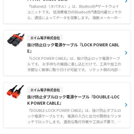
『taBaneLE（タパネル）』は、Bluetooth®ゲートウェイ
ユニットです。 低消費電力のBluetooth®通信内蔵センサか
ら、通信によってデータを収集します。 複数メーカーの計
測器やセンサに対応しており、現場の各種データを遠隔で
確認できます。 収集したデータは特定小電力無線（920MH
z帯）を用いて、約100mの比較的長距離までデータ送信可
エイム電子株式会社
能です。 対応センサのデータはシーケンサ等で一括確認で
抜け防止ロック電源ケーブル『LOCK POWER CABL
き、SLMP通信で簡単に取り込めます。 既設の有線LANがあ
E』
る環境では、本製品を有線LANに接続するだけで手軽にネ
ットワークを構築できます。 【特徴】 ●複数メーカーのBl
『LOCK POWER CABLE』は、抜け防止ロック電源ケーブ
uetooth®通信内蔵センサからのデータ一括収集 ●特定小
ルです。 お手持ちの機器に差し込むだけで、工具や加工の
電力無線（920MHz帯）による約100mの比較的長距離通
手間なく簡単に取り付けが可能です。 ソケット側の内部構
信 ●シーケンサ等へのSLMP通信や有線LAN接続による簡
造のみでロックするため、接続する機器側を選ばない万能
単なデータ取り込み 【用途・事例】 ●工場内における既
な設計となっています。 メーカー従来品と比べてソケット
設アナログメータへの角度センサ後付けによる遠隔監視 ●
部がスリム化されたことで、隣接ポートとの干渉を大幅に
エイム電子株式会社
オフィスや食品工場における温湿度やCO2濃度の配線なし
軽減します。 電源系統の冗長化管理に便利なカラーモデル
抜け防止ダブルロック電源ケーブル『DOUBLE-LOC
での遠隔管理 ●太陽電池搭載センサとの連携による電池交
（赤／青）をラインアップし、誤脱事故を未然に防ぎま
換の手間や導入コストの抑制
K POWER CABLE』
す。 【特徴】 ●工具や加工作業が一切不要で差し込むだ
けの簡単ワンタッチ取り付け ●接続機器を選ばずにソケッ
『DOUBLE-LOCK POWER CABLE』は、抜け防止ダブルロ
ト側の内部構造のみで確実に固定する独自ロック仕様 ●隣
ック電源ケーブルです。 電源の入力と出力の両側をワンタ
接コネクタとの干渉を軽減するスリム設計および系統識別
ッチでロックします。 面倒な取付作業や工具は不要で、機
に最適なカラーモデル 【用途・事例】 ●医療現場や放送
器に差し込むだけで確実に固定できます。 プラグ側はサイ
局、データセンターにおける重要機器の電源誤脱事故防止
ドとセンターのラッチがPDU内部の溝にロックする仕組み