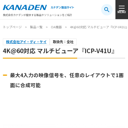
製品検索
MENU
注目キーワード
#振動センサ
#AGV
#防爆
#アシストスーツ
株式会社カナデンが提供する製品やソリューションをご紹介
トップページ
製品一覧
OA機器
4K@60対応 マルチビューア『ICP-V41U
株式会社アイ・ディ・ケイ
取扱先：全社
4K@60対応 マルチビューア『ICP-V41U』
最大4入力の映像信号を、任意のレイアウトで1画
面に合成可能