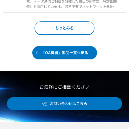
への転送 ●SECOMEAクラウド上でのデータ可視化および
ード」や、通信距離を延ばすことができる「1/2モード」
す。 データ通信と制御を分離した独自の新方式（特許出願
分析ツールを通じた活用
「1/4モード」などを選択できます。 極性がないため接続
済）を採用しています。 設定不要でネットワークを自動構
が簡単で、トポロジーフリー配線によりHUBを設置せず機
築し、縦・横のすべてを無線で接続します。 オフィスビル
器間だけで通信が行えます。 さらに、通信線を通じてDC2
において18ホップの多段接続を行った場合でも、30Mbps
4Vを同時に給電することも可能です。 すべての配線が前面
以上の安定した通信速度を維持する高い性能を備えていま
もっとみる
から行える省スペース設計で、DINレールへの取り付けに
す。 有線工事費や設定費用が0円のため、導入コストを他
も対応しています。 【特徴】 ●どのようなケーブルでも2
社比で1/2以下に抑え、圧倒的な低コストでの導入が可能
本の線でEthernetやRS485の通信ができる実用性 ●用途に
です。（メーカー調べ） 建設DXを支える使いやすい通信
応じて通信量や通信距離を調整できるクアトロコア搭載の
環境を提供します。 【特徴】 ●データ通信と制御を分離
新機能 ●前面配線が可能な省スペース設計と極性なし接続
した新方式による設定不要の自動ネットワーク構築 ●18
「OA機器」製品一覧へ戻る
による簡単な設置 【用途・事例】 ●工場や設備内の予備
ホップの多段接続でも30Mbps以上をキープする安定した
線を活用したレトロフィットのセンサーや機器の迅速な後
通信品質 ●有線工事費および設定費用0円による圧倒的な
付け ●HUBを設置しないトポロジーフリー配線による省配
低コストでの導入 【用途・事例】 ●BIM/CIM活用における
線ネットワークの構築 ●特定の通信エリアや複数エリアで
図面などのデータへのどこからでもアクセス ●遠隔臨場で
の非接触無線通信による搬送台車などの運用
の現場全体を移動しながらのスムーズな映像伝送 ●安全・
工程管理における現場全体へのカメラ設置による死角のな
お気軽にご相談ください
い監視
お問い合わせはこちら