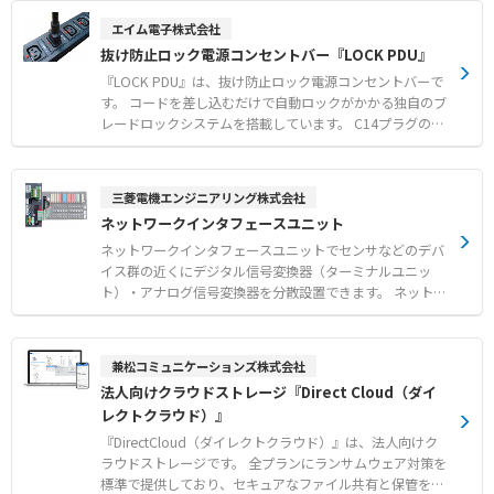
●ロック電源コンセントバー（PDU）との組み合わせによ
です。 ソケット側もC13やC15、C19などの多様なコネク
エイム電子株式会社
る両側での徹底した誤脱対策 ●赤と青のカラーモデルを活
タ形状に対応しています。 PSEやRoHS10に適合し、サー
抜け防止ロック電源コンセントバー『LOCK PDU』
用した電源のA系統およびB系統の視覚的な識別管理
バーやネットワーク機器の安定稼働に貢献します。 【特
徴】 ●面倒な取付作業や工具が不要で機器に差し込むだけ
『LOCK PDU』は、抜け防止ロック電源コンセントバーで
のワンタッチロック機構 ●プラグ側とソケット側の双方で
す。 コードを差し込むだけで自動ロックがかかる独自のブ
電源の入力と出力を同時にロックする構造 ●ニーズの高い
レードロックシステムを搭載しています。 C14プラグのア
C13やC15、C19などの多様なソケット形状のラインアッ
ースピンをソケットの内部構造のみでしっかりと固定しま
プ 【用途・事例】 ●PDUやUPSなどの電源出力機器とサ
す。 取り外す際は、赤いボタンを押しながら引くだけで簡
ーバー間の誤脱防止対策 ●振動や接触による意図しないケ
単にロックを解除できます。 オプションの赤色や青色のロ
三菱電機エンジニアリング株式会社
ーブルの抜けが発生しやすい環境での電源保護 ●高い信頼
ック電源ケーブル（C13-C14）と組み合わせることで、A
ネットワークインタフェースユニット
性が求められるデータセンターや産業用設備での安定給電
系統やB系統の給電ラインを視覚的に判別可能です。 サー
管理
バーラックなどの設置環境に合わせて、4ポート、10ポー
ネットワークインタフェースユニットでセンサなどのデバ
ト、16ポートのラインアップから選択できます。 【特徴】
イス群の近くにデジタル信号変換器（ターミナルユニッ
●差し込むだけで自動ロックする独自のブレードロックシ
ト）・アナログ信号変換器を分散設置できます。 ネットワ
ステム ●赤いボタンを押しながら抜くだけのワンタッチロ
ーク経由で上位階層とデバイス群の情報をつなぎ、生産現
ック解除機構 ●設置環境に合わせて選べる4・10・16ポー
場の稼働データを収集・蓄積・可視化・分析し、デバイス
トのラインアップ 【用途・事例】 ●データセンターやサ
群を制御できます。 【対応ネットワーク】 CC-Link IE TS
兼松コミュニケーションズ株式会社
ーバーラック内における電源ケーブルの誤脱事故防止 ●
N/CC-Link/CC-Link IF Field Basic/Ethernet/MODBUS/TCP
法人向けクラウドストレージ『Direct Cloud（ダイ
赤・青のカラーケーブルを用いたA系統・B系統の給電ライ
●スイッチ切替えで各種ネットワークへ接続！ ●盤内設置
レクトクラウド）』
ン視覚管理 ●高い信頼性と安全性が求められるIT・通信イ
から装置内へ簡単配線！ ●モジュール方式により最適シス
ンフラ設備への安定給電
テム構成！ ●動作情報の記録機能でトラブルの未然防止・
『DirectCloud（ダイレクトクラウド）』は、法人向けク
発生対応をサポート！ （CC-Link IE TSN/Ethernet対応ネ
ラウドストレージです。 全プランにランサムウェア対策を
ットワークインタフェースユニット専用機能）
標準で提供しており、セキュアなファイル共有と保管を実