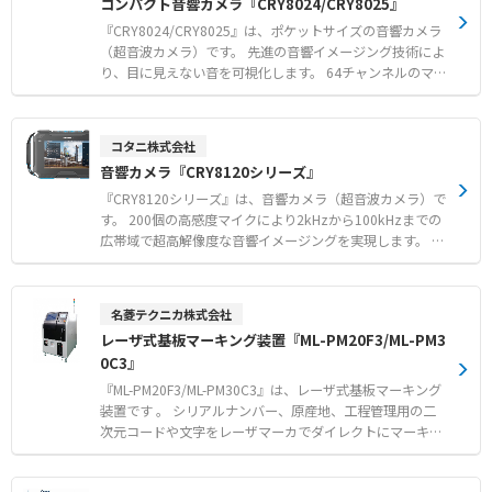
コンパクト音響カメラ『CRY8024/CRY8025』
『CRY8024/CRY8025』は、ポケットサイズの音響カメラ
（超音波カメラ）です。 先進の音響イメージング技術によ
り、目に見えない音を可視化します。 64チャンネルのマイ
クアレイを搭載し、リアルタイムで音源の位置特定を行い
ます。 圧縮空気の漏れや部分放電などの異常を迅速に特定
し、安全な運用を確保できます。 自動周波数範囲選択を備
コタニ株式会社
えたインターフェースにより、スマートフォンのように簡
音響カメラ『CRY8120シリーズ』
単に操作可能です。 IP54保護と1.5mの落下試験をクリア
した頑丈な設計で、厳しい産業環境に対応します。 WLAN
『CRY8120シリーズ』は、音響カメラ（超音波カメラ）で
ホットスポットを介して現場で結果を共有できるほか、モ
す。 200個の高感度マイクにより2kHzから100kHzまでの
バイルアプリでの検査報告書の生成も容易です。 【特徴】
広帯域で超高解像度な音響イメージングを実現します。 遠
●64チャンネルのマイクアレイによる遠方音源のリアルタ
方の微小なガス漏れや部分放電の発生箇所をリアルタイム
イムな可視化 ●自動周波数範囲選択機能を備えたスマート
で可視化し、トラブルによるダウンタイムを防止します。
フォン感覚の簡単操作 ●IP54保護および1.5m落下試験を
音響画像と熱画像を同時に同期表示する機能を備え、多角
名菱テクニカ株式会社
クリアした堅牢な設計 ●PCソフトウェアもご用意（CRY8
的なアプローチで検出精度を向上させます。 刷新されたユ
レーザ式基板マーキング装置『ML-PM20F3/ML-PM3
025） 【用途・事例】 ●厳しい産業環境における圧縮空気
ーザーフレンドリーなインターフェースにより、漏れ箇所
0C3』
やガス漏れ検知 ●産業検査における部分放電やその他の異
の特定や部分放電のタイプ識別をスムーズに行えます。 デ
常の迅速な特定 ●自動車修理やHVACメンテナンスにおけ
ータの無線送信に対応し、解析や報告書作成などの後処理
『ML-PM20F3/ML-PM30C3』は、レーザ式基板マーキング
る音源の特定
も容易です。 【特徴】 ●200個の高感度マイクと100kHz
装置です 。 シリアルナンバー、原産地、工程管理用の二
の広帯域がもたらす超高解像度イメージング ●検出精度を
次元コードや文字をレーザマーカでダイレクトにマーキン
高める音響画像と熱画像のリアルタイム同期表示機能 ●直
グします 。 スタンプ方式に比べ印字品質が安定し、かす
感的な操作画面とワイヤレスデータ転送によるスムーズな
れやつぶれのないマーキングが可能です 。 ファイバレー
点検ワークフロー 【用途・事例】 ●配管などのエア漏れ