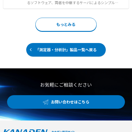
る高精度制御 【用途・事例】 ●配電盤等の深曲げ・箱曲
るソフトウェア、両者を中継するサーバによるシンプルな
げ加工 ●多品種少量生産における段取り替え時間の短縮
構成でリモートアクセスを実現します。 エンドツーエンド
●長尺大物加工から、筐体のステップベンドにも対応
の強力な暗号化や多要素認証を採用し、第三者機関による
安全性認証を取得しています。 VPNとは異なりファイアウ
もっとみる
ォールでのポート開放が不要で、現場のデバイス設定を変
更することなく導入可能です。 さらに、さまざまなプロト
コルでデバイスからデータを集め、クラウドに転送するデ
ータ収集機能も備えています。 【特徴】 ●ポート開放が
不要で現場ネットワークのセキュリティを維持した簡単導
「測定器・分析計」製品一覧へ戻る
入 ●強力な暗号化と多要素認証をはじめ、第三者機関の安
全性認証を取得した高いセキュリティ水準 ●各種プロトコ
ルでのデバイスデータ収集とクラウドサービスへの転送機
能 【用途・事例】 ●ファイアウォール内部のPLCやカメラ
など産業用デバイスへの安全なリモートアクセス ●現場デ
バイスからのデータ収集とAWSやAzureなどクラウド環境
お気軽にご相談ください
への転送 ●SECOMEAクラウド上でのデータ可視化および
分析ツールを通じた活用
お問い合わせはこちら