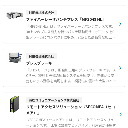
にかかるコストを削減 本製品は、ユーザー様からいただ
クランプ式センサーのため、すでに運用中の設備へも容易
いたフィードバックを基に開発されたマネージャーソフト
に取り付けができます。 ●通信機能内蔵によって、シンプ
村田機械株式会社
です。 設定した閾値に応じた警報メール送信や、警報音
ルな機器構成＆省スペース化を実現します。 ●遠隔監視シ
ファイバーレーザパンチプレス『MF3048 HL』
ツールによるアラート通知、グラフ表示、マップ表示な
ステムを構築することで電流値を遠隔監視できます。 ●弊
ど、多彩な機能を備えています。 また、管理者様による
社製品であるユニット（PAL-Plusユニット）やマネージャ
『MF3048 HL』は、ファイバーレーザパンチプレスです。
運用しやすさに着目し、CSVファイルによる一括登録な
ーソフト（CEW-M4）を用いたシステム構築も可能です。
30トンのプレス能力を持つパンチ駆動用サーボモータをC
ど、多数のセンサーを効率よく管理できる機能を持たせて
型フレームにコンパクトに収め、安定した高品質な加工を
います。 ほとんどの設定は運用管理者様自身でできるた
実現します。 Y方向にはツインボールネジを採用し、ワイ
め、ベンダーによる設定変更にコストがかかりません。
ドなテーブルベースで支えることで、高速移動時の安定性
と加工精度を向上させています。 高速・高精度なレーザ出
村田機械株式会社
力制御により、複雑な形状や多様な金属材料の切断におい
プレスブレーキ
て高品質な仕上がりを提供します。 さらに、加工点モニタ
リングシステムにより、安定した連続運転をサポートしま
『BHシリーズ』は、板金加工用のプレスブレーキです。 A
す。 【特徴】 ●サーボモータドライブとツインボールネ
Cサーボ技術と先進の駆動システムを駆使し、高速かつ安
ジによる優れた安定性 ●パンチ・レーザ・タップ・成形加
定したラム動作を実現します。 視認性に優れた大型の21.5
工による工程集約 ●高い省エネ性能を実現した環境配慮型
インチワイドディスプレイとマルチタッチ操作により、作
設計 【用途・事例】 ●1台でのパンチ・タップ・成形等の
業効率と安全性を高める新しい操作システムを搭載してい
加工工程集約 ●稼働監視システムを活用した設備状態の可
ます。 また、金型クランプの設計最適化やCAD/CAMとの
兼松コミュニケーションズ株式会社
視化 ●銅やアルミなど多様な金属材料の切断加工
連携強化、充実した作業者支援機能により、あらゆる板金
リモートアクセスソリューション『SECOMEA（セコ
曲げ加工において高精度な仕上がりを提供します。 【特
メア）』
徴】 ●21.5インチワイドマルチタッチディスプレイ採用の
操作システム ●ボールスクリューおよびデュアルドライブ
『SECOMEA（セコメア）』は、リモートアクセスソリュ
による高速ラム動作 ●安定した繰り返し停止精度を実現す
ーションです。 工場に設置するデバイス、利用者が使用す