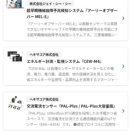
ザ搭載機は金属やセラミックなど多様な素材に対応し、高
株式会社ジェイ・シー・シー
（エアリーク）検査 ●より遠い距離からの微小なガス漏れ
精細な印字ができます 。 高精度な位置決めにより、限ら
超早期機械故障予兆検知システム『アーリーオブザー
や真空漏れの迅速な特定 ●部分放電の検出および放電タイ
れたスペースへの印字が可能となり、基板設計の自由度が
プの識別によるダウンタイム防止
バー MEL-E』
向上します。 レーザマーキング装置を生産管理システムと
接続することで、生産計画との連携や製造情報の追跡が可
『アーリーオブザーバー MEL-E』は振動センサーでは実現
能です 。 【特徴】 ●かすれやつぶれのない高品位な二次
できないギヤやシャフトの早期の機械故障予兆を可能にす
元コードや文字のダイレクトマーキング ●PLCやGOT採用
る超早期機械故障予兆検知システムです。 三菱電機製シー
による高信頼性および常時パソコン接続不要の安定運用 ●
ケンサMELSECシリーズにスマート接続でき、現場のシー
内蔵反転機（オプション）で両面印字対応および省スペー
ケンサで「超早期予兆＆QA」を実現します。 【機械故障
ス利用 【用途・事例】 ●プリント基板上の任意位置への
の予兆事例】 ●ギアの健全性評価 ●ギアの突発故障予兆
ヘキサコア株式会社
シリアルナンバーや二次元コードの高速印字 ●トレーサビ
検知 ●シャフト/フレーム等亀裂確認 ●圧力容器亀裂確認
エネルギー計測・監視システム『CEW-M4』
リティシステムとの連携による生産計画の共有と製造情報
●リニアガイドの状態数値化 【QA事例】 ●ドリル加工良
の追跡 ●アライメント補正や印字後コード読取などのオプ
否判別 ●切削加工良否判別 ●刃具健全性確認 ●アーク溶
『CEW-M4』は各種センサーやマルチメーターなどの電
ションを活用した不良流出防止
接良否判別 ●薄板プレスワーク/型割れ監視 ●各種クラッ
流、電力、電力量、温湿度、他の設備状況を見える化し、
ク監視
省エネルギーや生産性・品質向上を実現するマネージャー
ソフトです。 ■小規模から大規模まで対応可能 最大20,
000センサーまで収容でき、小規模から大規模まで幅広く
システム構築を行うことが可能です。 ヘキサコア製の監
ヘキサコア株式会社
視機器（PAL-Plusシリーズ、PAL-Temp）はもとより、多
交流電流センサー『PAL-Plus / PAL-Plus大容量版』
くの製品に採用されているModbusプロトコル機器を管理
することができるため、様々なセンサーを統合して効率的
『PAL-Plus』はModbus RTU通信を採用したお手軽かつ省
に監視できます。 また、クラウド上での利用や既存の自
スペースで、交流電流を計測できる通信機能内蔵のIoTセ
社サーバーなどにも構築可能であり、新規サーバーの導入
ンサー（60A～630A）です。 ●通信プロトコルに汎用性の
などお客様のご要望に柔軟に対応いたします。 ■設定変更
高いModbus RTU（RS-485）を採用しています。 ●分割