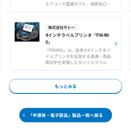
導入後も安心して運用できます。
エアコンや空調ダクト、給排気口な
【特徴】 ●マイナンバーカードや各
どにマジックテープで簡単に取り付
種ICカードに対応した汎用性 ●Win
けでき、ホコリやチリ、サビの飛散
dowsやmacOSをはじめとする多様
や小さな虫の侵入を効果的に防ぎま
なOS対応 ●メーカーによる手厚い
株式会社サトー
す。 通気性の高い素材を使用してい
技術サポート体制 【用途・事例】
るため空調機に負荷をかけず、燃焼
4インチラベルプリンタ『PW4N
●介護情報基盤導入におけるマイナ
時に塩素系有毒ガスも発生しませ
X』
ンバーカード認証 ●医療機関や行政
ん。 角型、平型、筒型の基本形状に
窓口でのIC免許証・各種資格証の読
『PW4NX』は、従来の4インチモバ
加え、設置場所に応じたオーダーメ
み取り ●専用スタンドと組み合わせ
イルプリンタを圧倒する高速・高品
イド製作にも対応可能です。 標準タ
たスマートフォンでの認証作業
質印字を実現したモバイルラベルプ
イプと、より微小な異物に対応する
リンタです。 ●高速一括印字 卓
目細タイプから、用途に合わせて選
上機同等、最大152mm/秒の印字ス
択できます。 【特徴】 ●空調機や
ピードを実現。 ●高品質印字 バ
ダクトからのホコリ飛散および微小
もっとみる
ッテリー残量が少ない時でも状況に
昆虫の侵入防止 ●マジックテープ仕
応じた設定で 品質を保ちます。 ●
様による簡単設置とスムーズなフィ
クラウドによるデータ保管・配信
ルター交換 ●空調機に負荷をかけな
発行アプリケーションやマスタデー
い高い通気性と燃焼時無毒な安全素
タの保管・配信をクラウドで効率
材 【用途・事例】 ●食品工場にお
「半導体・電子部品」製品一覧へ戻る
化。いつでもどこでも簡単にデータ
けるフードディフェンスおよび異物
の配信・更新が可能です。 ●過酷な
混入対策 ●天井カセット型や床置パ
現場に対応する、耐落下性と防塵・