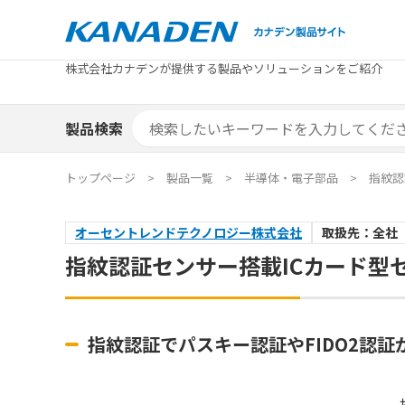
製品検索
株式会社カナデンが提供する製品やソリューションをご紹介
カテゴリから探す
トピックス
メーカ
補助金
お役立
補助金検索システム
製品検索
カテゴリから探す
トピックス
メーカ
補助金
お役立
補助金検索システム
エリア別おすすめ製品
特集
トップページ
製品一覧
半導体・電子部品
指紋認
エリア別おすすめ製品
特集
オーセントレンドテクノロジー株式会社
取扱先：全社
カタログ・技術資料
ソリュ
指紋認証センサー搭載ICカード型
カタログ・技術資料
ソリュ
指紋認証でパスキー認証やFIDO2認証