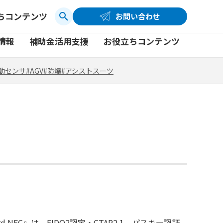
ちコンテンツ
お問い合わせ
お問い合わせ
コーポレートサイト
動センサ
#AGV
#防爆
#アシストスーツ
情報
補助金活用支援
お役立ちコンテンツ
品
製品一覧
社員ブログ
動センサ
#AGV
#防爆
#アシストスーツ
品
製品一覧
社員ブログ
動画
動画
 NFC』は、FIDO2認定・CTAP2.1、パスキー認証