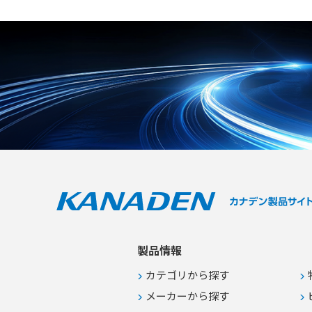
的な網戸をすり抜ける小さな虫に悩
り、安全で信頼性の高い医療環境を
まされる現場での防虫対策 ●食品工
構築します。 【特徴】 ●ソケット
場等における手軽で確実なフードデ
内部のロック機構により接続機器を
ィフェンスの構築
選ばない万能仕様 ●工具や加工が一
切不要でワンタッチ装着が可能な抜
け防止構造 ●UL規格準拠のホスピ
タルグレードや医用プラグJIS規格
に適合 【用途・事例】 ●医療現場
における各種医療機器の電源誤脱事
故防止 ●頻繁な抜き差しを必要とし
ない医療用電子機器の常時接続保護
●病院施設などの高い信頼性と安全
性が求められる電源系統の整備
製品情報
カテゴリから探す
メーカーから探す