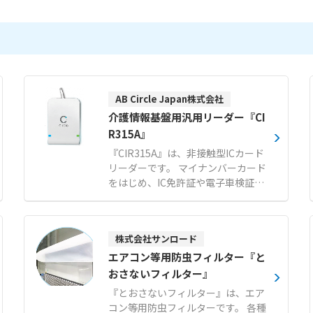
AB Circle Japan株式会社
介護情報基盤用汎用リーダー『CI
R315A』
『CIR315A』は、非接触型ICカード
リーダーです。 マイナンバーカード
をはじめ、IC免許証や電子車検証な
どさまざまなカードに対応します。
介護情報基盤プロジェクト助成金対
象の認定モデルであり、スムーズな
株式会社サンロード
認証処理をサポートします。 USBバ
スパワー給電に対応し、Windows
エアコン等用防虫フィルター『と
やmacOS、Androidなど幅広いOS
おさないフィルター』
で使用可能です。 メーカーによる技
『とおさないフィルター』は、エア
術サポート体制も整備されており、
コン等用防虫フィルターです。 各種