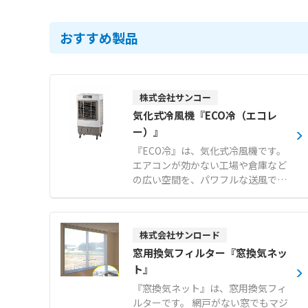
おすすめ製品
株式会社サンコー
気化式冷風機『ECO冷（エコレ
ー）』
『ECO冷』は、気化式冷風機です。
エアコンが効かない工場や倉庫など
の広い空間を、パワフルな送風で快
適にする暑さ対策製品です。 スポッ
トクーラーのような排熱ダクトがな
く排熱が発生しないため、設置場所
株式会社サンロード
を選ばず冷やした空気を無駄なく届
けます。 エアコンに比べて低消費電
窓用換気フィルター『窓換気ネッ
力であり、広い空間の暑さ対策を低
ト』
コストで実現できます。 約80°のオ
『窓換気ネット』は、窓用換気フィ
ートスイング機能を搭載し、広い作
ルターです。 網戸がない窓でもマジ