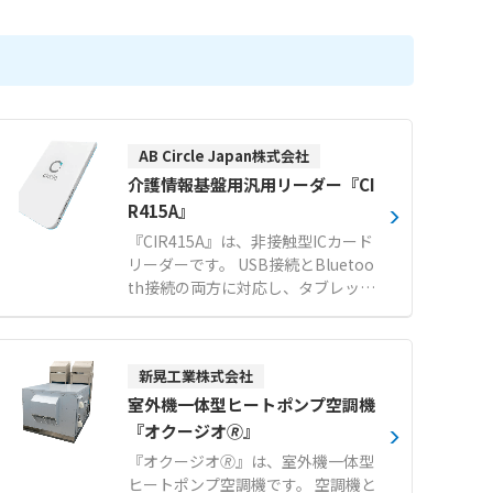
AB Circle Japan株式会社
介護情報基盤用汎用リーダー『CI
R415A』
『CIR415A』は、非接触型ICカード
リーダーです。 USB接続とBluetoo
th接続の両方に対応し、タブレット
やPCとワイヤレスで連携可能です。
ケーブルでつなぐ必要がなく、受付
設置や持ち運びでの運用に適してい
新晃工業株式会社
ます。 介護情報基盤プロジェクト助
成金対象のマイナンバーカード読取
室外機一体型ヒートポンプ空調機
り用汎用カードリーダー認定モデル
『オクージオ🄬』
です。 マイナンバーカードをはじ
『オクージオ🄬』は、室外機一体型
め、IC免許証やHPKIカードなどさま
ヒートポンプ空調機です。 空調機と