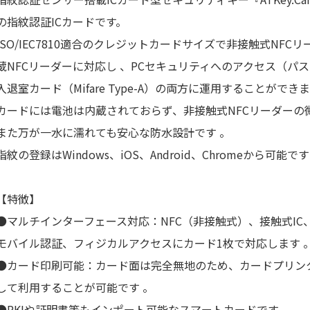
の指紋認証ICカードです。
ISO/IEC7810適合のクレジットカードサイズで非接触式NF
蔵NFCリーダーに対応し 、PCセキュリティへのアクセス（パス
入退室カード（Mifare Type-A）の両方に運用することができま
カードには電池は内蔵されておらず、非接触式NFCリーダーの
また万が一水に濡れても安心な防水設計です 。
指紋の登録はWindows、iOS、Android、Chromeから可能です
【特徴】
●マルチインターフェース対応：NFC（非接触式）、接触式IC
モバイル認証、フィジカルアクセスにカード1枚で対応します 
●カード印刷可能：カード面は完全無地のため、カードプリン
して利用することが可能です 。
●PKIや証明書等もインポート可能なスマートカードです。