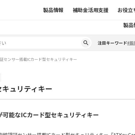
製品情報
補助金活用支援
お役立
注目キーワード
#振
製品
ーから探す
対象製品一覧
ちコラム
事業から探す
補助金ヘルプデスク
4コマ漫画でわかる取扱製
注目キーワード
#振
ーから探す
対象製品一覧
ちコラム
事業から探す
補助金ヘルプデスク
4コマ漫画でわかる取扱製
ピックアップ製品
証センサー搭載ICカード型セキュリティキー
ピックアップ製品
ーションサイト
セキュリティキー
ーションサイト
が可能なICカード型セキュリティキー
指紋認証センサー搭載ICカード型セキュリティキー『ATKey.Card