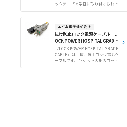
業スペースへ広範囲に送風が可能で
ックテープで手軽に取り付けられ、
す。 1〜9時間まで設定可能なタイ
虫やホコリの侵入を防ぎながら簡単
マー機能や水ポンプ保護など、安心
に換気が行えます。 80メッシュの
の安全機能も充実しています。 【特
非常に細かい網目を採用しており、
徴】 ● 排熱ダクト不要で設置場所
エイム電子株式会社
一般的な網戸ではすり抜けてしまう
を選ばない排熱なし設計 ● エアコ
小さな虫も確実にシャットアウトし
抜け防止ロック電源ケーブル『L
ンに比べ低消費電力による低コスト
ます。 窓の開閉に便利なスライドフ
OCK POWER HOSPITAL GRADE
運用 ● 約80°のオートスイング機能
ァスナー付きで、日常の使い勝手に
CABLE』
による広範囲送風 【用途・事例】
『LOCK POWER HOSPITAL GRADE
も配慮された設計です。 メーカー国
● 工場や倉庫における広い空間の全
CABLE』は、抜け防止ロック電源ケ
内工場にて10mm単位で1枚からオ
体冷却および暑さ対策 ● 整備工場
ーブルです。 ソケット内部のロック
ーダーメイド製作が可能で、短納期
やライン作業場などの作業環境改善
機構だけで固定するため、接続する
でそれぞれの窓枠に合わせたサイズ
● イベントテントや農業施設などの
機器を選ばずに抜け防止対策が行え
を提供します。 【特徴】 ●80メッ
大空間における快適な空間づくり
ます。 工具や加工の手間がなく、ワ
シュの極細網目による微小な虫やホ
ンタッチで装着できるため医療現場
コリの確実な侵入防止 ●マジックテ
での誤脱事故を未然に防ぎます。 ラ
ープによる簡単な取り付けと窓開閉
インアップには、UL規格準拠のホ
用ファスナーの搭載 ●メーカー国内
スピタルグレードに対応した「APW
工場での10mm単位のオーダーメイ
7-HG5-15/C13LS-02」と、医用プ
ド製作と短納期対応 【用途・事例】
ラグJIS T 1021に適合した「APW15
●網戸の設置が困難な場所やコスト
-H5-15/C13LS-」を用意していま
を抑えたい環境での換気対策 ●一般
す。 PSEやRoHS10に対応してお