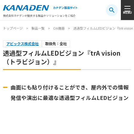
製品検索
MENU
注目キーワード
#振動センサ
#AGV
#防爆
#アシストスーツ
株式会社カナデンが提供する製品やソリューションをご紹介
トップページ
製品一覧
OA機器
透過型フィルムLEDビジョン『trA visi
アビックス株式会社
取扱先：全社
透過型フィルムLEDビジョン『trA vision
（トラビジョン）』
曲面にも貼り付けることができ、屋内外での情報
発信や演出に最適な透過型フィルムLEDビジョン