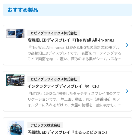
おすすめ製品
ヒビノグラフィックス株式会社
高精細LEDディスプレイ『The Wall All-in-one』
『The Wall All-in-one』はSAMSUNG社の最新の3Dモデル
の高精細LEDディスプレイです。 表面をコーティングする
ことで画面を均一に覆い、深みのある黒がシームレスなキ
ャンバスとなり、比類ないコントラストと完璧なディテー
ルを実現します。 輝度が高く、白と黒のコントラストの高
い表現が可能であり、従来の立体視にも増して３Dの立体
ヒビノグラフィックス株式会社
感がより強調されます。そのため立体感を必要とするコン
インタラクティブディスプレイ『MTCF』
テンツには最適です。 さらに３D表示でないときは通常のL
EDディスプレイとしてもご使用になれます。
『MTCF』はNGCが開発したタッチディスプレイ用のアプ
リケーションです。 静止画、動画、PDF（連番File）をフ
ォルダーに入れるだけで、大量の情報を一度に表示し、気
に入った情報をタッチすることによりアクセスができま
す。 情報を同時に表示することにより、階層型情報表示に
比べ圧倒的なアクセス率を得ることができます。 また、コ
アビックス株式会社
ンテンツの詳細情報をGoogleマップやWebサイトなど外
円盤型LEDディスプレイ『まるっとビジョン』
部サイトと連携させることが可能です。 博物館、美術館、