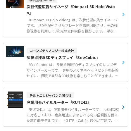
を回転・流動させることによるアイキャッチ効果
ます。 高輝度・高解像度で美しいCG映像を投影し、「本
次世代型広告サイネージ『Dimpact 3D Holo Visio
当に二次元なのか」と思わず触って確かめたくなるような
n』
体験を生み出します。 機材選定や設置設計から、錯覚を緻
密に計算した3DCG映像制作、保守メンテナンスまで、メ
『Dimpact 3D Holo Vision』は、次世代型広告サイネージ
ーカーによるトータルサポートが可能です。 【特徴】 ●
です。 LEDを配列させたブレードを高速回転させ、光の残
目の錯覚を利用し平面映像が飛び出して見える立体錯視技
像現象を利用して3次元の立体映像を投影します。 単なる
術 ●錯覚を緻密に計算した3DCG映像制作を含むトータル
映像表示ではなく、目の前に仮想空間を生み出すような新
サポート ●2面または湾曲型のLEDビジョンを活用した空
しい体験を提供できるのが特徴です。 繊細で臨場感のある
間デザイン 【用途・事例】 ●販売促進や広告媒体として
映像表現により、店舗の集客効果や売上向上、認知度アッ
コーンズテクノロジー株式会社
の活用 ●展示会やイベント会場におけるアイキャッチ演出
プなどに幅広く貢献します。 メーカーによるオリジナルC
多視点裸眼3Dディスプレイ『SeeCubic』
●通行人の視認角度を考慮した壁面へのトリックアート映
Gコンテンツ作成や、複数台連携による大規模な空間演出
像投影
にも対応可能です。 また、用途に合わせて選べるよう、
『SeeCubic』は、多視点裸眼3Dディスプレイのレンズデ
「H7-52」「H3-65」「H4-100」のモデルをラインナップ
ザインメーカーです。 専用のメガネやヘッドセットを装着
しています。 導入から運用、保守に至るまでのトータルサ
せずに、裸眼で自然な3D映像を楽しむことができます。
ポート体制を整備しており、安心してご利用いただけま
独自のレンチキュラー技術により、140度の広い視野角を
す。 【特徴】 ●LEDブレードの高速回転による3次元立体
実現しました。 高度な深度制御技術を搭載しており、3D
映像の投影 ●複数台連携による大迫力なホログラム映像の
酔いのない滑らかな立体表現が可能です。 1.5インチから1
テルトニカジャパン合同会社
空間演出 ●ニーズに合わせたオリジナルCGコンテンツの
10インチまでの幅広いサイズカスタムに対応しています。
産業用モバイルルーター『RUT241』
作成対応 【用途・事例】 ●店内誘導や注意喚起看板とし
評価用に27インチ開発キットも販売しており、デモも可能
ての活用による集客促進 ●SNS投稿や口コミ拡散を促すイ
ですのでお気軽にお問合せください。 【特徴】 ● ウェア
『RUT241』は、産業用モバイルルーターです 。 eSIM接続
ンスタスポットの構築 ●等身大の3D人物や合成映像を用
ラブルデバイス不要の没入体験 ● 視野角140度を実現する
に対応しており、産業用途に求められる高い信頼性を備え
いたインパクトある空間演出
独自の光学技術 ● 3D酔いを抑える高度な深度制御 【用
た高性能モデルです 。 4G LTE（Cat 4）通信が可能で、3G
途・事例】 ● 視認性を高めるデジタルサイネージ ● 臨場
との下位互換性も確保されています 。 WANフェイルオー