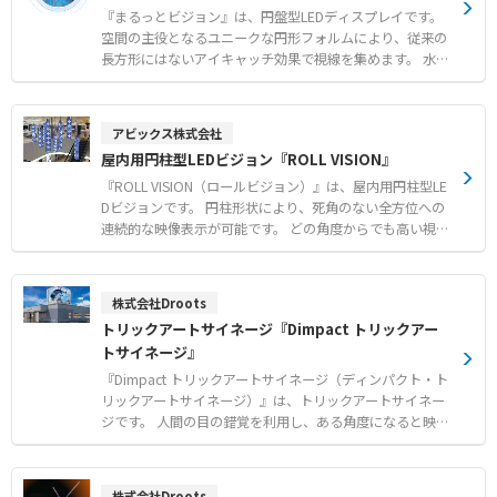
企業ショールーム、イベント、観光案内など、既に多くの
『まるっとビジョン』は、円盤型LEDディスプレイです。
ファシリティーでご利用いただいております。
空間の主役となるユニークな円形フォルムにより、従来の
長方形にはないアイキャッチ効果で視線を集めます。 水
平・垂直ともに140°の広い視野角を実現し、どの角度から
見ても色変化の少ない美しい映像を提供します。 1,200c
d/m²の高輝度と256×256 pixelの解像度により、明るい
アビックス株式会社
商業施設でも鮮明で滑らかな表示が可能です。 さらに、夜
屋内用円柱型LEDビジョン『ROLL VISION』
間などは周囲の暗さに合わせて輝度を自動的に制御し、ハ
レーションを防止します。 前面からモジュールの交換や保
『ROLL VISION（ロールビジョン）』は、屋内用円柱型LE
守ができるフロントメンテナンスに対応し、壁面への埋め
Dビジョンです。 円柱形状により、死角のない全方位への
込みなど柔軟に施工できます。 計26枚のモジュールで構成
連続的な映像表示が可能です。 どの角度からでも高い視認
されているため、万が一の故障時も部分的な交換でスピー
性を確保します。 天吊りや据え置き、複数本の連結など、
ディーに復旧できます。 【特徴】 ●空間の主役となるユ
設置環境に合わせた多彩なレイアウトに対応します。 単な
ニークな円形フォルムによる高いアイキャッチ効果 ●水
る情報発信のツールにとどまらず、空間を華やかに彩るイ
株式会社Droots
平・垂直ともに140°の広視野角と1,200cd/m²の高輝度に
ンテリア装飾としても機能します。 業界最長クラスの3年
トリックアートサイネージ『Dimpact トリックアー
よる鮮明な表示 ●前面からモジュール交換や保守が可能な
保証や365日のメンテナンス体制、映像制作まで、一貫し
トサイネージ』
フロントメンテナンス構造 【用途・事例】 ●照明の明る
た体制でお客様をサポートします。 【特徴】 ●円柱形状
い商業施設やショールームでのアイキャッチ効果の高い映
による360度全方位への死角のない映像表示 ●天吊りや据
『Dimpact トリックアートサイネージ（ディンパクト・ト
像表示 ●壁面への埋め込み設置など、空間に合わせた柔軟
え置き、複数本の連結などに対応する柔軟なレイアウト ●
リックアートサイネージ）』は、トリックアートサイネー
な施工 ●特殊な円盤形状に最適化されたデザイン・コンテ
業界最長クラスの3年保証や365日対応のメンテナンス体制
ジです。 人間の目の錯覚を利用し、ある角度になると映像
ンツによる効果的な演出
【用途・事例】 ●商業施設の吹き抜けやホテルのロビーに
が飛び出して見える近未来的なサイネージ演出を提供しま
おける空間のシンボル装飾 ●展示会ブースやショールーム
す。 2次元の平面LEDビジョンを壁面の角などに2面設置す
での短期間のプロモーション演出 ●キービジュアルやロゴ
ることで、誰しもが驚く新しいサイネージアートを実現し
株式会社Droots