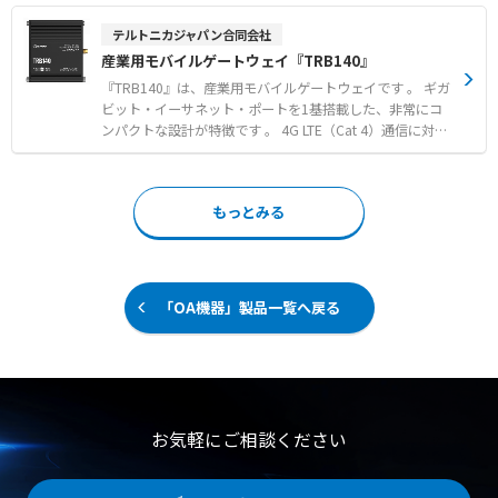
感あふれる遊戯機器 ● 次世代の車載ディスプレイ
バー機能により、バックアップ接続への自動切り替えが可
能です 。 動作温度はマイナス40度から75度に対応し、過
テルトニカジャパン合同会社
酷な環境下でも稼働する堅牢なアルミニウム製筐体を採用
産業用モバイルゲートウェイ『TRB140』
しています 。 独自の「RutOS」を搭載し、多彩なVPN対
応やリモート・マネジメント・システム（RMS）による遠
『TRB140』は、産業用モバイルゲートウェイです 。 ギガ
隔管理が可能です 。 【特徴】 ● eSIM接続および4G LTE
ビット・イーサネット・ポートを1基搭載した、非常にコ
（Cat 4）による安定したモバイル通信 ● 通信の切断を防
ンパクトな設計が特徴です 。 4G LTE（Cat 4）通信に対応
ぎ接続を維持するWANフェイルオーバー機能 ● マイナス4
しており、3Gおよび2Gとの下位互換性も備えています 。
0度から75度の温度環境に耐える堅牢なアルミニウム製筐
ミッションに特化したデバイスとして、特定のインターフ
体 【用途・事例】 ● 小売店やレストランなどの移動式ビ
ェースへ迅速かつ容易に接続できるよう設定されています
もっとみる
ジネスにおけるPOSシステム ● デジタルサイネージや自
。 堅牢で耐久性に優れた産業グレードの設計により、厳し
動販売機などのセルフサービス端末 ● 工事現場やイベン
い環境下でも安定した通信を実現します 。 テルトニカの
ト会場といった一時的な拠点でのネットワーク展開
リモート・マネジメント・システム（RMS）を活用するこ
とで、パブリックIPなしでも安全な遠隔管理・監視が可能
です 。 【特徴】 ● ギガビット・イーサネット・ポートを
「OA機器」製品一覧へ戻る
搭載した超小型・軽量設計 ● 4G LTE通信（Cat 4）および
3G・2Gへの下位互換性 ● 産業用途に適した堅牢な筐体と
9-30VDCの電源電圧対応 【用途・事例】 ● スマートメー
ターと中央システム間の双方向通信によるリアルタイム遠
隔測定 ● インフラや環境に関する24時間365日の高信頼
な監視および管理 ● 設置スペースが限られた場所での産
お気軽にご相談ください
業用機器のインターネット接続