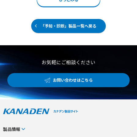
使用も可能であり、24Vの電源を供給することで直接4-20
mAの出力が得られます。 株式会社テクネ計測による国内
開発・国内製造モデルであり、確かな品質管理のもとで短
納期での出荷体制を確立しています。 米国NISTとトレーサ
ビリティを持つ基準露点計による厳格な校正が行われてお
「予知・診断」製品一覧へ戻る
り、アフターサービスも万全です。 【特徴】 ●-100〜20
℃dpの広範囲に対応する高精度な露点計測 ●極薄の絶縁
層により僅かな水分にも迅速に応答する静電容量式センサ
ー ●24V電源供給で4-20mAを直接出力するセンサー単体
での使用への対応 【用途・事例】 ●製造プロセスにおけ
る各種ガスの水分管理および露点監視 ●配管内や装置組み
お気軽にご相談ください
込みでのリアルタイムな露点測定 ●厳格な温湿度管理やト
レーサビリティが要求される環境での運用
お問い合わせはこちら
製品情報