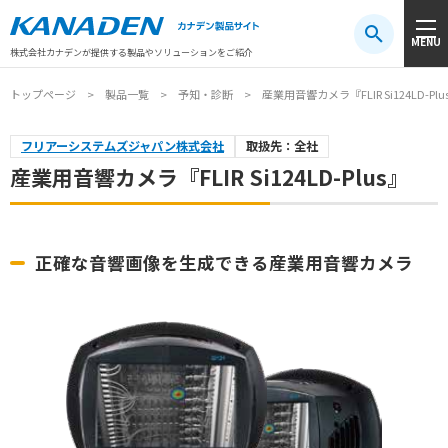
製品検索
MENU
注目キーワード
#振動センサ
#AGV
#防爆
#アシストスーツ
株式会社カナデンが提供する製品やソリューションをご紹介
トップページ
製品一覧
予知・診断
産業用音響カメラ『FLIR Si124LD-Plu
フリアーシステムズジャパン株式会社
取扱先：全社
産業用音響カメラ『FLIR Si124LD-Plus』
正確な音響画像を生成できる産業用音響カメラ