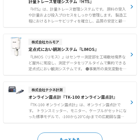
計量トレース管理システム『HTS』
離や長さの測定 ●警報出力やアナログ信号伝送を活用した
より「マイナ免許証」に対応しております。 【特徴】 ●
外部機器の監視・制御システム
アルコール検査と免許証確認をクリアした際のみ車両鍵を
『HTS』は、計量トレース管理システムです。 原料の受入
取り出せる物理的制御 ● 顔写真撮影によるなりすまし防
や計量および投入プロセスをしっかり管理します。 製造工
止や免許証の有効期限・不携帯チェック機能 ● 検査結果
程におけるトレーサビリティを確立し、品質の安定と顧客
の自動記録と帳票作成による管理者の業務負担軽減と不正
対応のスピードアップを図れます。 計量システムを導入す
防止 【用途・事例】 ● 安全運転管理者選任事業所におけ
ることで原料間違いや計量ミスおよび記録間違いを削減で
るアルコールチェック義務化への法令対応 ● ETCカードや
き、製品品質の向上につながります。 出荷した製品に問題
株式会社カルモア
給油カードも鍵ボックスに収納し、乗車に必要なものを一
が発生した際にも影響のあるロットや工程を特定できるた
定点式におい観測システム『LIMOS』
括管理 ● 飲酒や免許不携帯およびチェック未実施者によ
め、迅速なトレースバック対応が可能です。 卓上端末型や
る車両利用の物理的な防止
タブレット型をはじめ自動計量機などさまざまな機器構成
『LIMOS（リモス）』はセンサー測定部を工場敷地境界な
に対応し、防爆エリアでの運用も可能です。 【特徴】 ●
ど屋外に常設し、測定データをリアルタイムで集約できる
受入・計量・投入管理のトレーサビリティ確立による品質
定点式におい観測システムです。 ●事業所の臭気変動を一
安定 ●計量システムの導入による原料間違いや計量ミスの
元管理 センサ本体を複数個所に設置することで事業所の
削減 ●影響のあるロットや工程の特定による迅速なトレー
臭気変動を一元管理が可能 ●特殊工事不要で、設置・導入
スバック対応 【用途・事例】 ●自動計量機との連携によ
無線通信版では、子機と親機の通信に無線規格を採用し
株式会社テクネ計測
る粉体および液体の自動計量や直接投入 ●タブレット型端
ており親機上でデータの閲覧、ダウンロードが可能 一
オンライン露点計『TK-100 オンライン露点計』
末を活用した移動先での手計量および無線通信 ●本質安全
方、クラウド版ではモバイル回線を通してクラウド上にデ
防爆や耐圧防爆構造機器の導入による防爆エリアでの計量
ータを転送するため、 WEBブラウザから専用サイトに
『TK-100 オンライン露点計』は、オンライン露点計で
アクセスすることでデータの閲覧、ダウンロードが可能 ●
す。 トランスミッター、モニター、ケーブルがセットにな
悪臭防止法の遵守が求められる工場の臭気対策に最適
った標準モデルで、-100から20℃dpまでの広範囲な露点
計測に対応します。 センサー部には静電容量式の原理を用
いており、極薄の絶縁層により僅かな水分の吸脱着にも迅
速に反応することが可能です。 本製品はセンサー単体での
もっとみる