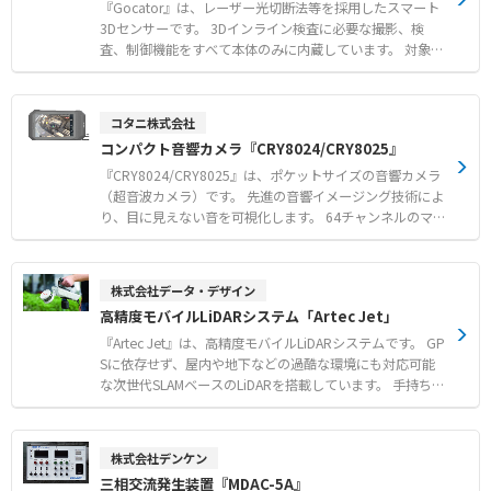
『Gocator』は、レーザー光切断法等を採用したスマート
3Dセンサーです。 3Dインライン検査に必要な撮影、検
査、制御機能をすべて本体のみに内蔵しています。 対象物
を高速かつ高精度に3次元スキャンし、寸法計測や外観検
査の判定結果をPLCへ出力いたします。 プログラミング経
験がなくてもマウス操作で直感的に使える100種類以上の
コタニ株式会社
計測ツールを標準搭載しています。 撮像手法、視野幅、解
コンパクト音響カメラ『CRY8024/CRY8025』
像度などの仕様を組み合わせた豊富なラインナップによ
り、さまざまな現場のニーズに対応いたします。 外部コン
『CRY8024/CRY8025』は、ポケットサイズの音響カメラ
トローラ不要のシンプルな構成で、生産ラインにおけるリ
（超音波カメラ）です。 先進の音響イメージング技術によ
アルタイムな3次元インライン検査を実現いたします。
り、目に見えない音を可視化します。 64チャンネルのマイ
【特徴】 ●撮影・寸法計測・判定結果出力まで本体のみで
クアレイを搭載し、リアルタイムで音源の位置特定を行い
完結するコントローラレス設計 ●マウス操作でプログラミ
ます。 圧縮空気の漏れや部分放電などの異常を迅速に特定
ング不要の100種類以上の内蔵計測ツール ●撮像手法や視
し、安全な運用を確保できます。 自動周波数範囲選択を備
株式会社データ・デザイン
野幅などの細かな仕様から最適な1台を選べる豊富なライ
えたインターフェースにより、スマートフォンのように簡
高精度モバイルLiDARシステム「Artec Jet」
ンナップ 【用途・事例】 ●ワークの3次元形状スキャンお
単に操作可能です。 IP54保護と1.5mの落下試験をクリア
よび各種寸法計測・外観検査 ●製造ラインにおけるリアル
した頑丈な設計で、厳しい産業環境に対応します。 WLAN
『Artec Jet』は、高精度モバイルLiDARシステムです。 GP
タイムな3次元インライン検査 ●OK/NG判定結果のPLC出
ホットスポットを介して現場で結果を共有できるほか、モ
Sに依存せず、屋内や地下などの過酷な環境にも対応可能
力による検査工程の自動化
バイルアプリでの検査報告書の生成も容易です。 【特徴】
な次世代SLAMベースのLiDARを搭載しています。 手持ちで
●64チャンネルのマイクアレイによる遠方音源のリアルタ
のスキャンから完全自律型ドローンでの運用まで、さまざ
イムな可視化 ●自動周波数範囲選択機能を備えたスマート
まな状況に柔軟に対応します。 測量グレードの精度による
フォン感覚の簡単操作 ●IP54保護および1.5m落下試験を
高速3Dマッピングで高密度な点群を取得し、広域実空間の
株式会社デンケン
クリアした堅牢な設計 ●PCソフトウェアもご用意（CRY8
デジタルツイン構築を強力にサポートいたします。 【特
三相交流発生装置『MDAC-5A』
025） 【用途・事例】 ●厳しい産業環境における圧縮空気
徴】 ●測量レベルの精度による高速3Dマッピングと高密