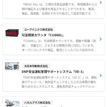
やガス漏れ検知 ●産業検査における部分放電やその他の異
度点群取得 ●GPS非依存で屋内や地下などの過酷な環境で
『MDAC-5A』は、三相交流発生装置です。 単相電源から三
常の迅速な特定 ●自動車修理やHVACメンテナンスにおけ
のスキャン対応 ●手持ちから完全自律型ドローンまで運用
相の電圧および電流を発生させることができます。 電流、
る音源の特定
形態に応じた高い柔軟性 【用途・事例】 ●屋内や地下空
電圧、周波数、位相をそれぞれ独立して設定可能です。 操
間における高精度な3Dモデル化 ●車両やドローン搭載に
作性に優れており、取扱いが非常に簡単です。 キュービク
よる広域実空間のデジタルツイン構築 ●トリプルリターン
ルに設置する計器類の動作確認、配線確認を容易に行えま
モードを活用した植生下の地形や構造物の検出
す。 さらに、発電機の並列運転における負荷分担制御装置
ユーアイニクス株式会社
の試験にも対応しています。 本体は約22kgと軽量かつコ
可逆積算カウンタ『CU6661』
ンパクトな設計で、試験工程の時間短縮を実現します。
【特徴】 ●電流・電圧・周波数・位相をそれぞれ独立して
『CU6661』は、可逆積算カウンタです。 個数や距離（測
設定可能な優れた操作性 ●重量約22kgを達成した持ち運
長）、流量など、さまざまな積算計測に対応しています。
びに便利な軽量コンパクト設計 ●校正やループチェックの
オープンコレクタや電圧、電流といったパルス信号のほ
手間を減らし試験工程の時間短縮を実現 【用途・事例】
か、交流電圧信号やラインレシーバ信号など、多様なセン
●キュービクルの計器類の動作確認 ●電力量計の対向試験
サー信号を受信可能です。 単相1MHz、90度位相差入力25
●非常用発電機やUPSの系統連携動作試験
0kHzまでの高速パルスに対応し、優れた高速応答性を備
大日本印刷株式会社
えています。 監視・制御用の警報出力を付与できるほか、
DNP安全運転管理サポートシステム『VD-3』
アナログ信号や各種通信などの多彩なインターフェースを
搭載可能です。 安心の4年間保証が付属しています。 【特
『DNP安全運転管理サポートシステム（VD-3）』は、運転
徴】 ●多様なセンサー信号やパルス信号の受信に対応する
者がアルコール／免許証チェックをした人のみ車両の鍵を
高い汎用性 ●単相1MHzおよび90度位相差入力250kHzま
取り出せるシステムです。 運転免許証チェックやアルコー
で対応する高速応答性 ●警報出力や各種通信機能を搭載可
ルチェックの実施から記録までをサポートし、管理者様の
能な親和性の高いインターフェース 【用途・事例】 ●工
手間や負担を軽減します。 免許証の不携帯／有効期限切れ
場ラインなどにおける製品の個数カウントや流量の積算計
／無資格、飲酒運転を未然に防ぎ道路交通法を遵守するこ
ハカルプラス株式会社
測 ●エンコーダや各種センサーと組み合わせた高精度な距
とで、運転者と企業の社会的信用を守ります。 2026年1月