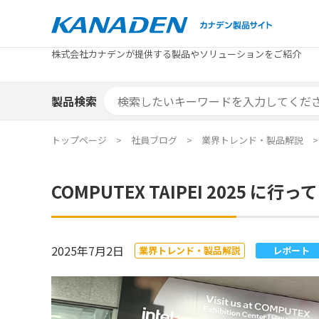
製品検索
株式会社カナデンが提供する製品やソリューションをご紹介
カテゴリから探す
トピックス
メーカ
補助金
お役立
補助金検索システム
製品検索
カテゴリから探す
トピックス
メーカ
補助金
お役立
補助金検索システム
エリア別おすすめ製品
特集
トップページ
社員ブログ
業界トレンド・製品解説
エリア別おすすめ製品
特集
COMPUTEX TAIPEI 2025 に行
カタログ・技術資料
ソリュ
カタログ・技術資料
ソリュ
2025年7月2日
業界トレンド・製品解説
レポート