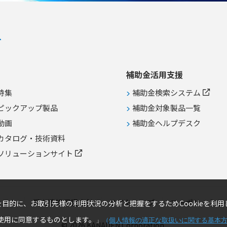
補助金活用支援
特集
補助金検索システム
ピックアップ製品
補助金対象製品一覧
動画
補助金ヘルプデスク
カタログ・技術資料
ソリューションサイト
リスト
個人情報保護方針
サイトマップ
コーポレートサ
目的に、お取引先様の利用状況の分析と把握をするためCookieを利用
の使用に同意するものとします。
」
（
個人情報の適正な取扱いに関する基本
© 2026 KANADEN Corporation.