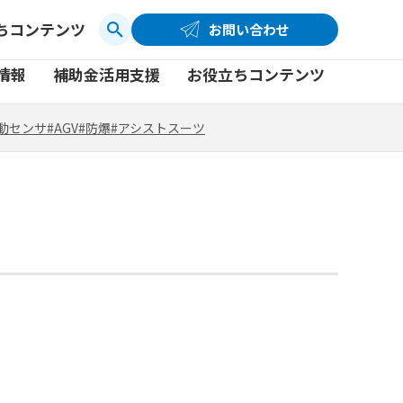
ちコンテンツ
お問い合わせ
お問い合わせ
コーポレートサイト
動センサ
#AGV
#防爆
#アシストスーツ
情報
補助金活用支援
お役立ちコンテンツ
品
製品一覧
社員ブログ
動センサ
#AGV
#防爆
#アシストスーツ
品
製品一覧
社員ブログ
動画
動画