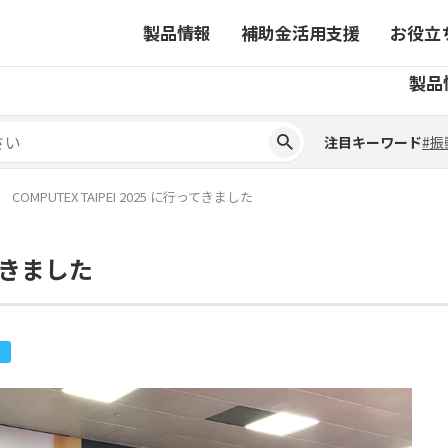
製品情報
補助金活用支援
お役立
注目キーワード
#振
製品
ーから探す
対象製品一覧
ちコラム
事業から探す
補助金ヘルプデスク
4コマ漫画でわかる取扱製
注目キーワード
#振
ーから探す
対象製品一覧
ちコラム
事業から探す
補助金ヘルプデスク
4コマ漫画でわかる取扱製
ピックアップ製品
COMPUTEX TAIPEI 2025 に行ってきました
ピックアップ製品
ってきました
ーションサイト
ーションサイト