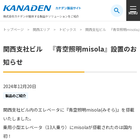
製品検索
MENU
注目キーワード
#振動センサ
#AGV
#防爆
#アシストスーツ
株式会社カナデンが提供する製品やソリューションをご紹介
トップページ
関西エリア
トピックス
関西支社ビル 『青空照明misol
関西支社ビル 『青空照明misola』設置のお
知らせ
2024年12月20日
製品のご紹介
関西支社ビル内のエレベータに『青空照明misola
(みそら)
』を搭載
いたしました。
乗用小型エレベータ（13人乗り）にmisolaが搭載されたのは国内
初！