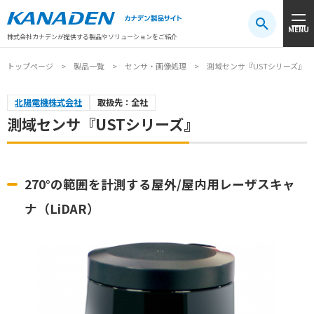
製品検索
MENU
注目キーワード
#振動センサ
#AGV
#防爆
#アシストスーツ
株式会社カナデンが提供する製品やソリューションをご紹介
トップページ
製品一覧
センサ・画像処理
測域センサ『USTシリーズ』
北陽電機株式会社
取扱先：全社
測域センサ『USTシリーズ』
270°の範囲を計測する屋外/屋内用レーザスキャ
ナ（LiDAR）