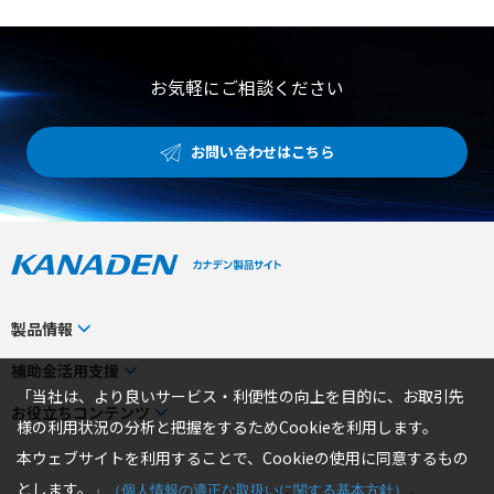
抗の大幅削減 ●優れた耐摩耗性と高耐久性による搬送装置
のダウンタイム削減 【用途・事例】 ●AGVやAMRなどの
コンパクトな筐体設計を求める無人搬送機への搭載 ●長時
間稼働や連続走行、ループ走行を行う自動搬送システムで
お気軽にご相談ください
の使用
お問い合わせはこちら
製品情報
カテゴリから探す
補助金活用支援
「当社は、より良いサービス・利便性の向上を目的に、お取引先
メーカーから探す
補助金検索システム
お役立ちコンテンツ
様の利用状況の分析と把握をするためCookieを利用します。
事業から探す
補助金対象製品一覧
トピックス
本ウェブサイトを利用することで、Cookieの使用に同意するもの
製品一覧
補助金ヘルプデスク
お役立ちコラム
とします。
」
（
個人情報の適正な取扱いに関する基本方針
）