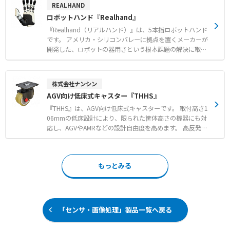
うといったことが実現できます。 【ラインアップ】
REALHAND
険区域や倉庫などの間仕切り
ロボットハンド『Realhand』
●リモートセンサシステム 回転
テーブル（スリップリングの代わり）や治具交換のコネク
『Realhand（リアルハンド）』は、5本指ロボットハンド
タ脱着の代わりで使える ワイヤレス給電・信号伝送
です。 アメリカ・シリコンバレーに拠点を置くメーカーが
開発した、ロボットの器用さという根本課題の解決に取り
●リモートパワーサプライシステム AGVへのワイヤレス
組む高機能な5本指ロボットハンドです。 独自開発の関節
充電システム（６００W～２KW）まで可能 モーターや
機構や高速アクチュエーション技術を採用し、人間のよう
パワーモーラー等へのワイヤレス給電が可能。 ※リーンス
な精緻な作業を可能にします。 高度なセンシング技術とリ
株式会社ナンシン
タートアップをベースとし、お客様に短期間でワイヤレス
アルタイム遠隔操作機能を備え、エンボディドAIや現実世
AGV向け低床式キャスター『THHS』
給電の試作をご提供し、 初期段階からワイヤレス給電の
界でのロボティクス活用に適した専用プラットフォームを
機能確認や構造検討、 市場検討の足掛かりとなるような
提供します。 リンク機構式駆動や腱駆動など、用途に合わ
『THHS』は、AGV向け低床式キャスターです。 取付高さ1
スタートアップ時には是非ともお問い合わせください。
せた複数のモデルを展開し、優れた耐久性と精密な制御性
06mmの低床設計により、限られた筐体高さの機器にも対
を実現します。 【特徴】 ●独自開発の関節機構と高速ア
応し、AGVやAMRなどの設計自由度を高めます。 高反発弾
クチュエーション技術による精緻な作業の実現 ●高度なセ
性のミラクルウレタン車輪と旋回部の二重ベアリング構造
ンシング技術とリアルタイム遠隔操作機能の搭載 ●リンク
を採用し、旋回始動抵抗を70%、回転始動抵抗を40%削減
機構式や腱駆動など用途に合わせて選択可能な複数モデル
しました。 始動時や走行時のモーターへの負荷を軽減し、
もっとみる
の展開 【用途・事例】 ●研究開発や教育機関におけるエ
搬送装置の消費電力削減に貢献します。 摩耗や剥離に強い
ンボディドAIの学習および訓練 ●物流や組み立てなどの産
車輪と連続走行に強い旋回部により、メーカー従来品で発
業用途における不規則な物体のハンドリング ●医療補助や
生しがちだった破損を抑制してダウンタイムを削減しま
在宅介護、生活支援における繊細な作業の自動化
す。 さらに双輪構造が荷重を分散して小回りを利かせ、磁
気テープからの脱輪も防ぎます。 【特徴】 ●取付高さ106
「センサ・画像処理」製品一覧へ戻る
mmの低床設計による搬送機器の設計自由度向上 ●ミラク
ルウレタン双輪と二重ベアリング構造による始動・旋回抵