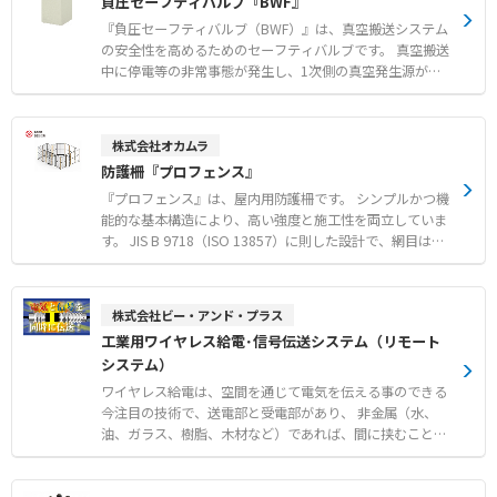
負圧セーフティバルブ『BWF』
完了し、現場への迅速な導入をサポートします 。 また、
オプションとして3Dレーザーセンサーによる衝突回避シス
『負圧セーフティバルブ（BWF）』は、真空搬送システム
テムや、フロアスポットなどの警告灯パッケージを追加
の安全性を高めるためのセーフティバルブです。 真空搬送
し、安全性を高めることができます 。 【特徴】 ●3分の充
中に停電等の非常事態が発生し、1次側の真空発生源が停
電で1時間走行可能な高効率バッテリーシステム搭載 ●初
止しても、チェック弁が閉じることで2次側の負圧を保持
期設定時間を大幅に短縮するXスワームテクノロジー ●36
します。 これにより、ロボット搬送中や吸着保持中のワー
0度の全方向移動とオープンAPIによる柔軟なシステム連携
クの落下を効果的に防止します。 半導体製造装置やFA・ロ
株式会社オカムラ
【用途・事例】 ●ドーリー台車を利用した通路やブロック
ボット自動化設備に適した低発塵設計を採用しており、信
防護柵『プロフェンス』
エリアでの無人搬送 ●衝突回避センサーや警告灯パッケー
頼性の高い圧力保持を実現します。 【特徴】 ●停電時等
ジを活用した安全な自動化 ●バーコードスキャナオプショ
の非常時にも2次側の負圧を保持し落下を防止 ●半導体プ
『プロフェンス』は、屋内用防護柵です。 シンプルかつ機
ンによる効率的な荷物・パレット管理
ロセスに適したクリーン環境用低発塵グリス採用 ●ソフト
能的な基本構造により、高い強度と施工性を両立していま
シール採用による信頼性の高い圧力保持性能 【用途・事
す。 JIS B 9718（ISO 13857）に則した設計で、網目はよ
例】 ●真空搬送を伴う組立・検査工程におけるワーク落下
じ登りにくい構造を採用しています。 支柱は警告の意味を
防止 ●ロボット搬送システムにおける真空吸着保持のバッ
持つ黄色、パネルは内部が見やすい黒色とするなど、視認
クアップ ●停電時等の非常時に備えた真空搬送ラインの安
性の高いカラーリングで安全に配慮しています。 また、内
株式会社ビー・アンド・プラス
全対策
部への遮断性や視認性をより高めた透明タイプもラインナ
工業用ワイヤレス給電･信号伝送システム（リモート
ップしています。 作業者の安全を確保する防護柵や、セキ
システム）
ュリティを考慮した間仕切りなど、多目的に活用できま
す。 【特徴】 ●シンプルかつ機能的な基本構造による高
ワイヤレス給電は、空間を通じて電気を伝える事のできる
い強度と施工性の両立 ●よじ登りにくく視認性の高いメッ
今注目の技術で、送電部と受電部があり、 非金属（水、
シュパネルと支柱カラーの採用 ●JIS規格およびISO規格に
油、ガラス、樹脂、木材など）であれば、間に挟むことが
則した安全設計 【用途・事例】 ●産業用ロボットやマテ
できます。 為、壁越しに給電を行う、水中へガラス越しに
ハン機器の動作エリアと作業エリアの区画 ●危険物や貴重
給電を行う、 真空度の高い密閉された容器内部へ給電を行
品などの保管スペースにおける立ち入り制限 ●工場内の危