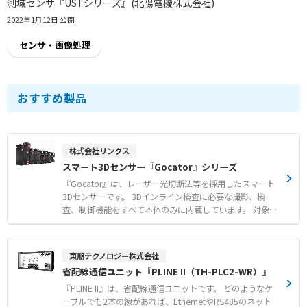
測域センサ『USTシリーズ』(北陽電機株式会社)
2022年1月12日 公開
センサ・画像処理
おすすめ製品
株式会社リンクス
スマート3Dセンサー『Gocator』シリーズ
『Gocator』は、レーザー光切断法等を採用したスマート
3Dセンサーです。 3Dインライン検査に必要な撮影、検
査、制御機能をすべて本体のみに内蔵しています。 対象物
を高速かつ高精度に3次元スキャンし、寸法計測や外観検
査の判定結果をPLCへ出力いたします。 プログラミング経
験がなくてもマウス操作で直感的に使える100種類以上の
東朋テクノロジー株式会社
計測ツールを標準搭載しています。 撮像手法、視野幅、解
省配線通信ユニット『PLINE II（TH-PLC2-WR）』
像度などの仕様を組み合わせた豊富なラインナップによ
り、さまざまな現場のニーズに対応いたします。 外部コン
『PLINE II』は、省配線通信ユニットです。 どのようなケ
トローラ不要のシンプルな構成で、生産ラインにおけるリ
ーブルでも2本の線があれば、EthernetやRS485のネット