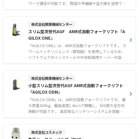
アルタイムな3次元インライン検査を実現いたします。
ワーク通信が可能です。 既設の予備線や空き線を活用でき
【特徴】 ●撮影・寸法計測・判定結果出力まで本体のみで
るため、工場や設備内のセンサーや機器のレトロフィット
完結するコントローラレス設計 ●マウス操作でプログラミ
を簡単かつ迅速に行えます。 次世代のクアトロコア搭載に
ング不要の100種類以上の内蔵計測ツール ●撮像手法や視
より、使用できる周波数帯が従来の2倍になり、通信距離
株式会社関東機械センター
野幅などの細かな仕様から最適な1台を選べる豊富なライ
や通信量の性能が向上しました。 マルチホップ機能により
スリム型次世代AGF AMR式自動フォークリフト『A
ンナップ 【用途・事例】 ●ワークの3次元形状スキャンお
最大10kmまでの長距離通信に対応し、最大1024台の接続
GILOX ONE』
よび各種寸法計測・外観検査 ●製造ラインにおけるリアル
が可能です。 用途に合わせて、通信量が向上する「2倍モ
タイムな3次元インライン検査 ●OK/NG判定結果のPLC出
ード」や、通信距離を延ばすことができる「1/2モード」
『AGILOX ONE』は、AMR式自動フォークリフトです 。 ス
力による検査工程の自動化
「1/4モード」などを選択できます。 極性がないため接続
ワームインテリジェンス（群知能）を使用しているため、
が簡単で、トポロジーフリー配線によりHUBを設置せず機
ソフトウェアのインストールや中央制御用サーバーの設置
器間だけで通信が行えます。 さらに、通信線を通じてDC2
は不要です 。 Wi-Fiと3相AC電源を準備するだけで、すぐ
4Vを同時に給電することも可能です。 すべての配線が前面
運用を開始できる「Plug & Perform」を実現しています
から行える省スペース設計で、DINレールへの取り付けに
。 追加インフラの導入なしでナビゲーションを行い、高水
株式会社関東機械センター
も対応しています。 【特徴】 ●どのようなケーブルでも2
準のセキュリティを確保しながらオープンインターフェー
小型スリム型次世代AGF AMR式自動フォークリフト
本の線でEthernetやRS485の通信ができる実用性 ●用途に
スで柔軟に環境へ接続します 。 【特徴】 ●中央制御用サ
応じて通信量や通信距離を調整できるクアトロコア搭載の
『AGILOX ODM』
ーバー不要で即運用可能なスワームインテリジェンス（群
新機能 ●前面配線が可能な省スペース設計と極性なし接続
知能）搭載 ●狭い環境でも柔軟な搬送を実現する系統の全
『AGILOX ODM』は、AMR式自動フォークリフトです。 最
による簡単な設置 【用途・事例】 ●工場や設備内の予備
方向性駆動システム ●3分の充電で1時間走行可能な高効
大荷重300kg、最高速度1.4m/sで稼働し、360度の全方向
線を活用したレトロフィットのセンサーや機器の迅速な後
率バッテリー管理システム 【用途・事例】 ●オープンイ
移動が可能です 。 高効率なバッテリーシステムを搭載し
付け ●HUBを設置しないトポロジーフリー配線による省配
ンターフェースを活用した既存のERPやWMSとの柔軟なデ
ており、わずか3分の充電で1時間走行することができます
線ネットワークの構築 ●特定の通信エリアや複数エリアで
ータ連携 ●障害物回避センサーやセーフティレーザースキ
。 Xスワームテクノロジーによる制御や、オープンインタ
の非接触無線通信による搬送台車などの運用
ャナーを用いた安全な無人搬送 ●追加のIT設備やインフラ
ーフェース（API）を活用したシステム連携にも対応しま
株式会社コスメック
工事を伴わない生産現場への迅速な自動化導入
す 。 初期設定は1台目が12時間以内、2台目以降は15分で