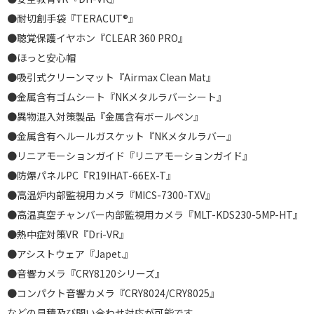
●耐切創手袋『TERACUT®』
●聴覚保護イヤホン『CLEAR 360 PRO』
●ほっと安心帽
●吸引式クリーンマット『Airmax Clean Mat』
●金属含有ゴムシート『NKメタルラバーシート』
●異物混入対策製品『金属含有ボールペン』
●金属含有ヘルールガスケット『NKメタルラバー』
●リニアモーションガイド『リニアモーションガイド』
●防爆パネルPC『R19IHAT-66EX-T』
●高温炉内部監視用カメラ『MICS-7300-TXV』
●高温真空チャンバー内部監視用カメラ『MLT-KDS230-5MP-HT』
●熱中症対策VR『Dri-VR』
●アシストウェア『Japet.』
●音響カメラ『CRY8120シリーズ』
●コンパクト音響カメラ『CRY8024/CRY8025』
などの見積及び問い合わせ対応が可能です。