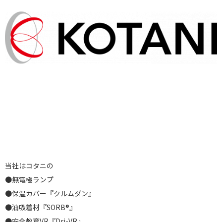
当社はコタニの
●無電極ランプ
●保温カバー『クルムダン』
●油吸着材『SORB®』
●安全教育VR『Dri-VR』