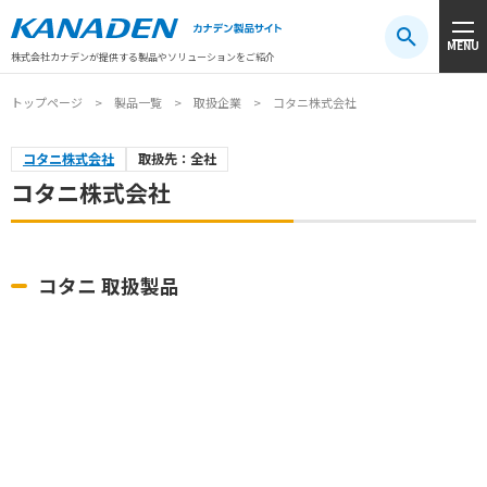
製品検索
MENU
注目キーワード
#振動センサ
#AGV
#防爆
#アシストスーツ
株式会社カナデンが提供する製品やソリューションをご紹介
トップページ
製品一覧
取扱企業
コタニ株式会社
コタニ株式会社
取扱先：全社
コタニ株式会社
コタニ 取扱製品