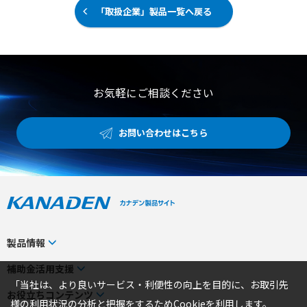
「取扱企業」製品一覧へ戻る
お気軽にご相談ください
お問い合わせはこちら
製品情報
カテゴリから探す
補助金活用支援
「当社は、より良いサービス・利便性の向上を目的に、お取引先
メーカーから探す
補助金検索システム
お役立ちコンテンツ
様の利用状況の分析と把握をするためCookieを利用します。
事業から探す