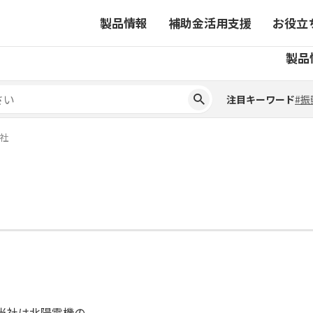
製品情報
補助金活用支援
お役立
注目キーワード
#振
製品
ーから探す
対象製品一覧
ちコラム
事業から探す
補助金ヘルプデスク
4コマ漫画でわかる取扱製
注目キーワード
#振
ーから探す
対象製品一覧
ちコラム
事業から探す
補助金ヘルプデスク
4コマ漫画でわかる取扱製
ピックアップ製品
社
ピックアップ製品
ーションサイト
ーションサイト
当社は北陽電機の