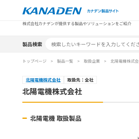
製品検索
株式会社カナデンが提供する製品やソリューションをご紹介
カテゴリから探す
トピックス
メーカ
補助金
お役立
補助金検索システム
製品検索
カテゴリから探す
トピックス
メーカ
補助金
お役立
補助金検索システム
エリア別おすすめ製品
特集
トップページ
製品一覧
取扱企業
北陽電機株式会
エリア別おすすめ製品
特集
北陽電機株式会社
取扱先：全社
カタログ・技術資料
ソリュ
北陽電機株式会社
カタログ・技術資料
ソリュ
北陽電機 取扱製品