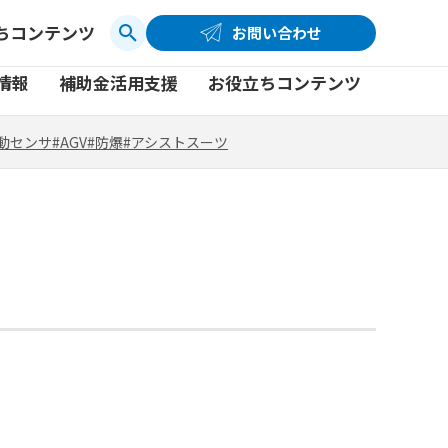
ちコンテンツ
お問い合わせ
お問い合わせ
コーポレートサイト
動センサ
#AGV
#防爆
#アシストスーツ
情報
補助金活用支援
お役立ちコンテンツ
品
製品一覧
社員ブログ
動センサ
#AGV
#防爆
#アシストスーツ
品
製品一覧
社員ブログ
動画
動画