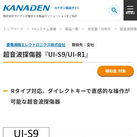
製品検索
MENU
注目キーワード
#振動センサ
#AGV
#防爆
#アシストスーツ
株式会社カナデンが提供する製品やソリューションをご紹介
トップページ
FAシステム事業
製品一覧
測定器・分析計
超音波探傷器『
菱電湘南エレクトロニクス株式会社
取扱先：全社
超音波探傷器『UI-S9/UI-R1』
補助金 対象
Rタイプ対応。ダイレクトキーで直感的な操作が
可能な超音波探傷器