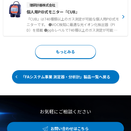
インすることで多人数によるリアルタイムなコミュニケー
を削減できます。 ●最大200m離れた場所から測定が可能
理研計器株式会社
ションも可能です。 ●ハンズフリー操作 ユーザーはス
●騒音と放電音を自動で識別 ●電気事業用途にはSi2-PDが
個人用PID式モニター『CUB』
マートグラスをかけたまま、音声による会話をしながら両
最適
手を自由に使えます。これにより、作業効率が向上し、遠
『CUB』は740種類以上のガス測定が可能な個人用PID式モ
隔作業支援を受けながらも作業に集中できます。 ●シンプ
ニターです。 ●VOC検知に最適な光イオン化検出器（PI
ルで使いやすいUI 管理画面はシンプルなUIのため、直感
D）を搭載 ●ppbレベルで740種以上のガス測定が可能 ●
的な操作が可能です。
個人ばく露濃度の測定に最適 ●早い応答時間、および復帰
時間 ●シンプルで作業効率の良い1ボタン操作 ●TWA、ST
ELの積算表示機能搭載
もっとみる
「FAシステム事業 測定器・分析計」製品一覧へ戻る
お気軽にご相談ください
お問い合わせはこちら