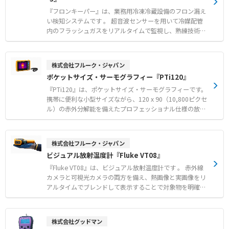
の特定や部分放電のタイプ識別をスムーズに行えます。 デ
常の迅速な特定 ●自動車修理やHVACメンテナンスにおけ
ータの無線送信に対応し、解析や報告書作成などの後処理
『フロンキーパー』は、業務用冷凍冷蔵設備のフロン漏え
る音源の特定
も容易です。 【特徴】 ●200個の高感度マイクと100kHz
い検知システムです 。 超音波センサーを用いて冷媒配管
の広帯域がもたらす超高解像度イメージング ●検出精度を
内のフラッシュガスをリアルタイムで監視し、熟練技術者
高める音響画像と熱画像のリアルタイム同期表示機能 ●直
でも発見が難しい10%程度の微量な漏えいを早期に検知し
感的な操作画面とワイヤレスデータ転送によるスムーズな
ます。 早期発見により、漏えい進行に伴う無駄な電力消費
点検ワークフロー 【用途・事例】 ●配管などのエア漏れ
を抑え、電気代の削減とともに圧縮機の故障リスク低減に
株式会社フルーク・ジャパン
（エアリーク）検査 ●より遠い距離からの微小なガス漏れ
寄与します。 収集したデータはIoTサーバーへ自動送信さ
ポケットサイズ・サーモグラフィー『PTi120』
や真空漏れの迅速な特定 ●部分放電の検出および放電タイ
れ、パソコン等から多店舗の稼働状況を一括管理可能で
プの識別によるダウンタイム防止
す。 フロン排出抑制法に基づく3か月に1回以上の簡易点検
『PTi120』は、ポケットサイズ・サーモグラフィーです。
の代用としても認められており、管理業務の効率化を実現
携帯に便利な小型サイズながら、120 x 90（10,800ピクセ
します。 【特徴】 ● 超音波センサーによる10%程度の微
ル）の赤外分解能を備えたプロフェッショナル仕様の放射
量な漏えいの早期検知 ● IoTによる24時間常時監視と異常
分析対応モデルです。 3.5インチのLCDタッチスクリーン
検知時のメール通知機能 ● フロン排出抑制法における目
を搭載し、画面をスワイプするだけで可視光線画像と赤外
視簡易点検の代替による業務効率化 【用途・事例】 ● ス
線画像を合成するIR-Fusionの調整が可能です。 Asset Tagg
株式会社フルーク・ジャパン
ーパーマーケット等の冷凍冷蔵設備における電力コストと
ing機能により、QRコードのスキャンで撮影データをアセ
ビジュアル放射温度計『Fluke VT08』
修理費の削減 ● 冷却不良の未然防止による食品ロスや販
ットごとに自動整理でき、報告書作成時間の短縮に貢献し
売機会ロスの回避 ● 複数拠点に設置された冷凍機のWEB
ます。 IP54の保護等級と1mからの落下試験に耐える堅牢
『Fluke VT08』は、ビジュアル放射温度計です 。 赤外線
画面による遠隔一括管理 ※フロンキーパーが取付けられな
性を備え、過酷な現場環境でも安心して使用できます。
カメラと可視光カメラの両方を備え、熱画像と実画像をリ
い機器 空調機、ターボ冷凍機、吸収式冷凍機、内蔵型シ
【特徴】 ● 指先の操作で可視画像と赤外線画像を連続的
アルタイムでブレンドして表示することで対象物を明確に
ョーケース、業務用冷蔵庫、自然冷媒冷凍機などは対象外
に合成できるIR-Fusion機能 ● QRコードスキャンで撮影画
区別できます 。 120×90（10,800画素）の高分解能によ
となります。
像をアセットごとに自動整理するAsset Tagging ● IP54等
り、旧型モデルの12倍となる詳細な温度分布の確認が可能
級の防水防塵性能と1mの落下試験に耐える優れた堅牢性
です 。 2.5時間でフル充電が可能なリチウムイオン電池を
株式会社グッドマン
【用途・事例】 ● 電気設備や機械装置の異常発熱を迅速
採用し、5時間以上の連続駆動を実現しています 。 IP65の