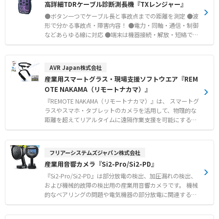
高詳細TDRケーブル診断測長機『TXレンジャー』
に検知するトラブルシューティング ● 毎日持ち歩いて行
防塵・防水性能と2mの落下試験をクリアする堅牢性を備
う現場のアセット管理や定期点検 ● Fluke Connectを用い
え、直射日光や雨天などの過酷な産業環境でも安定した測
●ボタン一つでケーブル長と事故点までの距離を測定 ●波
た現場からの迅速な画像共有とチーム連携
定が行えます 。 片手で操作可能なコンパクトなサイズな
形で分かる事故点・障害内容！ ●電力・同軸・通信・制御
がら、フラッシュライトやPIP（ピクチャー・イン・ピク
などあらゆる線に対応 ●端末は機器接続・解放・短絡でも
チャー）表示などの多彩な機能を搭載しています 。 【特
計測可能 ●PCにUSB接続して測定結果の管理や印刷が可
徴】 ● 可視画像と赤外線ヒートマップのリアルタイムブ
能 ●波形画像をパソコンの画面にリアルタイムで表示 ●
レンド機能 ● 120×90ピクセルの高分解能による詳細な
経済的で便利な充電式です（充電器付） ●Bluetooth対応
AVR Japan株式会社
温度分布の特定 ● フラッシュライト搭載およびPIP（ピク
で無線で通信し、波形が同時に比較できる ●タブレットや
産業用スマートグラス・現場支援ソフトウエア『REM
チャー・イン・ピクチャー）対応 【用途・事例】 ● 電気
スマホに接続して見やすいカラー大画面
OTE NAKAMA（リモートナカマ）』
設備や配電盤の点検における問題箇所の早期発見 ● 機械
装置の過熱状態の可視化および温度分布の確認 ● 雨天や
『REMOTE NAKAMA（リモートナカマ）』は、 スマートグ
粉塵の舞う過酷な現場での信頼性の高い温度測定
ラスやスマホ・タブレットのカメラを活用して、物理的な
距離を超えてリアルタイムに遠隔作業支援を可能にする革
新的なソリューションです。軽量ヘッドマウント、LTE通
信機能、防塵・防水性能など、現場での利用を考え抜いた
デザインと機能が特徴です。多様な業種での活用が可能
フリアーシステムズジャパン株式会社
で、人手不足や作業ミスの低減、安全性の確保に貢献しま
産業用音響カメラ『Si2-Pro/Si2-PD』
す。 ●リアルタイムコミュニケーション スマートグラ
スやスマホ・タブレットを介して、リアルタイムに作業者
『Si2-Pro/Si2-PD』は部分放電の検出、加圧漏れの検出、
と監督者のコミュニケーションをつなぎます。監督者は遠
および機械的故障の検出用の産業用音響カメラです。 機械
隔からの映像を確認し、作業者に指示やアドバイスをリア
的なベアリングの問題や電気機器の部分放電に関連するコ
ルタイムに行うことができます。作業者のスマートグラス
ストの大幅削減に役立ちます。施設内の漏れを大幅に減ら
の映像を、複数の場所から同時にREMOTE NAKAMAにログ
すこともできるため、圧縮空気やガス漏れに関連する費用