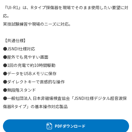
『UI-R1』は、Rタイプ探傷器を現場でそのまま使用したい要望に対
応。
実技試験練習や現場のニーズに対応。
【共通仕様】
●JSNDI仕様対応
●屋外でも見やすい画面
●1回の充電で約10時間駆動
●データをUSBメモリに保存
●ダイレクトキーで直感的な操作
●無段階スタンド
●一般社団法人 日本非破壊検査協会「JSNDI仕様デジタル超音波探
傷器Rタイプ」の基本操作対応製品
PDFダウンロード