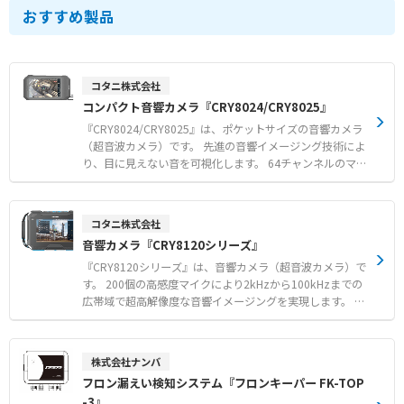
おすすめ製品
コタニ株式会社
コンパクト音響カメラ『CRY8024/CRY8025』
『CRY8024/CRY8025』は、ポケットサイズの音響カメラ
（超音波カメラ）です。 先進の音響イメージング技術によ
り、目に見えない音を可視化します。 64チャンネルのマイ
クアレイを搭載し、リアルタイムで音源の位置特定を行い
ます。 圧縮空気の漏れや部分放電などの異常を迅速に特定
し、安全な運用を確保できます。 自動周波数範囲選択を備
コタニ株式会社
えたインターフェースにより、スマートフォンのように簡
音響カメラ『CRY8120シリーズ』
単に操作可能です。 IP54保護と1.5mの落下試験をクリア
した頑丈な設計で、厳しい産業環境に対応します。 WLAN
『CRY8120シリーズ』は、音響カメラ（超音波カメラ）で
ホットスポットを介して現場で結果を共有できるほか、モ
す。 200個の高感度マイクにより2kHzから100kHzまでの
バイルアプリでの検査報告書の生成も容易です。 【特徴】
広帯域で超高解像度な音響イメージングを実現します。 遠
●64チャンネルのマイクアレイによる遠方音源のリアルタ
方の微小なガス漏れや部分放電の発生箇所をリアルタイム
イムな可視化 ●自動周波数範囲選択機能を備えたスマート
で可視化し、トラブルによるダウンタイムを防止します。
フォン感覚の簡単操作 ●IP54保護および1.5m落下試験を
音響画像と熱画像を同時に同期表示する機能を備え、多角
株式会社ナンバ
クリアした堅牢な設計 ●PCソフトウェアもご用意（CRY8
的なアプローチで検出精度を向上させます。 刷新されたユ
フロン漏えい検知システム『フロンキーパー FK-TOP
025） 【用途・事例】 ●厳しい産業環境における圧縮空気
ーザーフレンドリーなインターフェースにより、漏れ箇所
-3』
やガス漏れ検知 ●産業検査における部分放電やその他の異