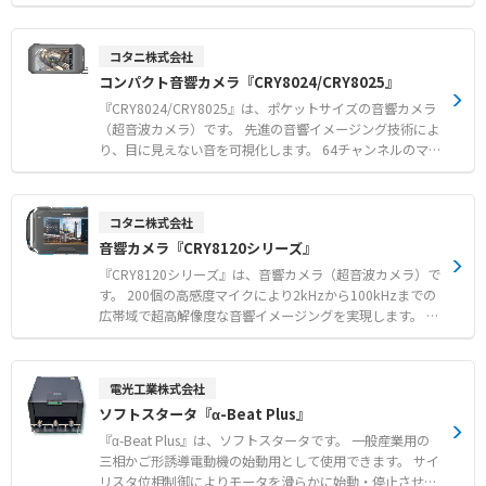
ニット構造 【用途・事例】 ●工場や物流倉庫などの大空
を高速かつ高精度に3次元スキャンし、寸法計測や外観検
間における作業者の個別空調 ●作業者が移動と停止を繰り
査の判定結果をPLCへ出力いたします。 プログラミング経
返す現場での環境改善 ●熱がこもりやすく全体空調ではエ
験がなくてもマウス操作で直感的に使える100種類以上の
コタニ株式会社
ネルギーロスが大きい場所での活用
計測ツールを標準搭載しています。 撮像手法、視野幅、解
コンパクト音響カメラ『CRY8024/CRY8025』
像度などの仕様を組み合わせた豊富なラインナップによ
り、さまざまな現場のニーズに対応いたします。 外部コン
『CRY8024/CRY8025』は、ポケットサイズの音響カメラ
トローラ不要のシンプルな構成で、生産ラインにおけるリ
（超音波カメラ）です。 先進の音響イメージング技術によ
アルタイムな3次元インライン検査を実現いたします。
り、目に見えない音を可視化します。 64チャンネルのマイ
【特徴】 ●撮影・寸法計測・判定結果出力まで本体のみで
クアレイを搭載し、リアルタイムで音源の位置特定を行い
完結するコントローラレス設計 ●マウス操作でプログラミ
ます。 圧縮空気の漏れや部分放電などの異常を迅速に特定
ング不要の100種類以上の内蔵計測ツール ●撮像手法や視
し、安全な運用を確保できます。 自動周波数範囲選択を備
コタニ株式会社
野幅などの細かな仕様から最適な1台を選べる豊富なライ
えたインターフェースにより、スマートフォンのように簡
音響カメラ『CRY8120シリーズ』
ンナップ 【用途・事例】 ●ワークの3次元形状スキャンお
単に操作可能です。 IP54保護と1.5mの落下試験をクリア
よび各種寸法計測・外観検査 ●製造ラインにおけるリアル
した頑丈な設計で、厳しい産業環境に対応します。 WLAN
『CRY8120シリーズ』は、音響カメラ（超音波カメラ）で
タイムな3次元インライン検査 ●OK/NG判定結果のPLC出
ホットスポットを介して現場で結果を共有できるほか、モ
す。 200個の高感度マイクにより2kHzから100kHzまでの
力による検査工程の自動化
バイルアプリでの検査報告書の生成も容易です。 【特徴】
広帯域で超高解像度な音響イメージングを実現します。 遠
●64チャンネルのマイクアレイによる遠方音源のリアルタ
方の微小なガス漏れや部分放電の発生箇所をリアルタイム
イムな可視化 ●自動周波数範囲選択機能を備えたスマート
で可視化し、トラブルによるダウンタイムを防止します。
フォン感覚の簡単操作 ●IP54保護および1.5m落下試験を
音響画像と熱画像を同時に同期表示する機能を備え、多角
電光工業株式会社
クリアした堅牢な設計 ●PCソフトウェアもご用意（CRY8
的なアプローチで検出精度を向上させます。 刷新されたユ
ソフトスタータ『α-Beat Plus』
025） 【用途・事例】 ●厳しい産業環境における圧縮空気
ーザーフレンドリーなインターフェースにより、漏れ箇所
やガス漏れ検知 ●産業検査における部分放電やその他の異
の特定や部分放電のタイプ識別をスムーズに行えます。 デ
『α-Beat Plus』は、ソフトスタータです。 一般産業用の
常の迅速な特定 ●自動車修理やHVACメンテナンスにおけ
ータの無線送信に対応し、解析や報告書作成などの後処理
三相かご形誘導電動機の始動用として使用できます。 サイ
る音源の特定
も容易です。 【特徴】 ●200個の高感度マイクと100kHz
リスタ位相制御によりモータを滑らかに始動・停止させ、