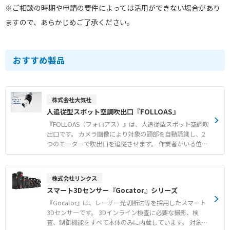
※ご相談の時期や申請の要件によっては活用ができない場合があり
ますので、あらかじめご了承ください。
おすすめ製品
株式会社大気社
人追従型スポット空調吹出口『FOLLOAS』
『FOLLOAS（フォロアス）』は、人追従型スポット空調吹
出口です。 カメラ画像により対象の頭部を自動認識し、2
つのモーターで吹出口を追従させます。 作業者がいる位置
へ効果的に冷風を届けることで、大空間でも作業環境の快
適性を向上させます。 対象者の不在時には一定時間後に初
期位置に戻るほか、給気停止信号の発信により空調の無駄
株式会社リンクス
を削減します。 単相AC100Vまたは200V電源があれば設置
スマート3Dセンサー『Gocator』シリーズ
できるユニット構造により、短工期での導入に対応しま
す。 【特徴】 ●カメラ画像による頭部認識とモーター制
『Gocator』は、レーザー光切断法等を採用したスマート
御による自動追従機能 ●未検出時の給気停止信号発信等に
3Dセンサーです。 3Dインライン検査に必要な撮影、検
よる省エネ化の実現 ●電源確保のみで取り付けが簡単なユ
査、制御機能をすべて本体のみに内蔵しています。 対象物