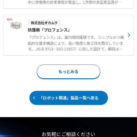
止や免許証の有効期限・不携帯チェック機能 ● 検査結果
中に停電等の非常事態が発生し、1次側の真空発生源が停
の自動記録と帳票作成による管理者の業務負担軽減と不正
止しても、チェック弁が閉じることで2次側の負圧を保持
防止 【用途・事例】 ● 安全運転管理者選任事業所におけ
します。 これにより、ロボット搬送中や吸着保持中のワー
るアルコールチェック義務化への法令対応 ● ETCカードや
クの落下を効果的に防止します。 半導体製造装置やFA・ロ
株式会社オカムラ
給油カードも鍵ボックスに収納し、乗車に必要なものを一
ボット自動化設備に適した低発塵設計を採用しており、信
防護柵『プロフェンス』
括管理 ● 飲酒や免許不携帯およびチェック未実施者によ
頼性の高い圧力保持を実現します。 【特徴】 ●停電時等
る車両利用の物理的な防止
の非常時にも2次側の負圧を保持し落下を防止 ●半導体プ
『プロフェンス』は、屋内用防護柵です。 シンプルかつ機
ロセスに適したクリーン環境用低発塵グリス採用 ●ソフト
能的な基本構造により、高い強度と施工性を両立していま
シール採用による信頼性の高い圧力保持性能 【用途・事
す。 JIS B 9718（ISO 13857）に則した設計で、網目はよ
例】 ●真空搬送を伴う組立・検査工程におけるワーク落下
じ登りにくい構造を採用しています。 支柱は警告の意味を
防止 ●ロボット搬送システムにおける真空吸着保持のバッ
持つ黄色、パネルは内部が見やすい黒色とするなど、視認
クアップ ●停電時等の非常時に備えた真空搬送ラインの安
性の高いカラーリングで安全に配慮しています。 また、内
もっとみる
全対策
部への遮断性や視認性をより高めた透明タイプもラインナ
ップしています。 作業者の安全を確保する防護柵や、セキ
ュリティを考慮した間仕切りなど、多目的に活用できま
す。 【特徴】 ●シンプルかつ機能的な基本構造による高
い強度と施工性の両立 ●よじ登りにくく視認性の高いメッ
「ロボット関連」製品一覧へ戻る
シュパネルと支柱カラーの採用 ●JIS規格およびISO規格に
則した安全設計 【用途・事例】 ●産業用ロボットやマテ
ハン機器の動作エリアと作業エリアの区画 ●危険物や貴重
品などの保管スペースにおける立ち入り制限 ●工場内の危
険区域や倉庫などの間仕切り
お気軽にご相談ください