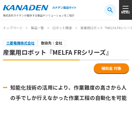
製品検索
MENU
注目キーワード
#振動センサ
#AGV
#防爆
#アシストスーツ
株式会社カナデンが提供する製品やソリューションをご紹介
トップページ
製品一覧
ロボット関連
産業用ロボット『MELFA FRシリー
三菱電機株式会社
取扱先：全社
産業用ロボット『MELFA FRシリーズ』
補助金 対象
知能化技術の活用により、作業難度の高さから人
の手でしか行えなかった作業工程の自動化を可能