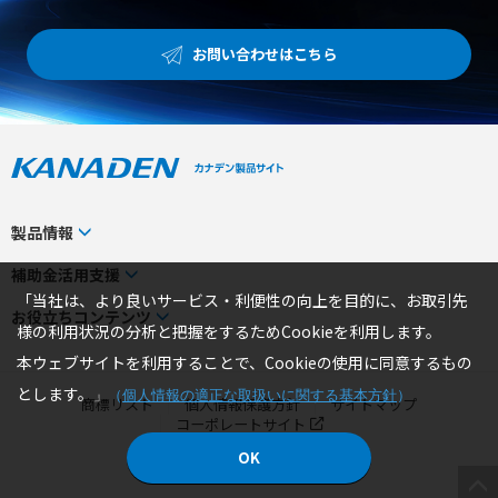
お問い合わせはこちら
製品情報
カテゴリから探す
補助金活用支援
「当社は、より良いサービス・利便性の向上を目的に、お取引先
メーカーから探す
補助金検索システム
お役立ちコンテンツ
様の利用状況の分析と把握をするためCookieを利用します。
事業から探す
補助金対象製品一覧
トピックス
本ウェブサイトを利用することで、Cookieの使用に同意するもの
製品一覧
補助金ヘルプデスク
お役立ちコラム
とします。
」
（
個人情報の適正な取扱いに関する基本方針
）
商標リスト
個人情報保護方針
サイトマップ
エリア別おすすめ製品
4コマ漫画でわかる取扱製品
コーポレートサイト
特集
社員ブログ
OK
© 2026 KANADEN Corporation.
ピックアップ製品