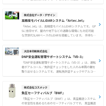
の広帯域がもたらす超高解像度イメージング ●検出精度を
機械側への衝撃や電源側の突入電流を抑制します。 指1本
高める音響画像と熱画像のリアルタイム同期表示機能 ●直
で初期印加電圧や始動時間、キックスタート、ソフトスト
感的な操作画面とワイヤレスデータ転送によるスムーズな
ップなどの多様な設定が可能です。 定常時はバイパス運転
株式会社データ・デザイン
点検ワークフロー 【用途・事例】 ●配管などのエア漏れ
を行う制御方式で、一部モデルはバイパス回路を内蔵して
高精度モバイルLiDARシステム「Artec Jet」
（エアリーク）検査 ●より遠い距離からの微小なガス漏れ
います。 さまざまな設備機器の改善実績があり、機械的な
や真空漏れの迅速な特定 ●部分放電の検出および放電タイ
損傷を大幅に低減します。 【特徴】 ●サイリスタ位相制
『Artec Jet』は、高精度モバイルLiDARシステムです。 GP
プの識別によるダウンタイム防止
御による滑らかな始動・停止と突入電流の防止 ●ボタン操
Sに依存せず、屋内や地下などの過酷な環境にも対応可能
作で初期電圧や始動時間などの多様な設定が自由に可能 ●
な次世代SLAMベースのLiDARを搭載しています。 手持ちで
定常時のバイパス運転対応および一部容量でのバイパス回
のスキャンから完全自律型ドローンでの運用まで、さまざ
路内蔵 【用途・事例】 ●ファンやポンプ、ブロワ、ベル
まな状況に柔軟に対応します。 測量グレードの精度による
トコンベアなどの緩やかな始動・停止 ●破砕機やミキサー
高速3Dマッピングで高密度な点群を取得し、広域実空間の
大日本印刷株式会社
などの始動時に大きなトルクを必要とする負荷 ●カクハン
デジタルツイン構築を強力にサポートいたします。 【特
DNP安全運転管理サポートシステム『VD-3』
機の羽根や選別機のギアにおける機械的な破損防止
徴】 ●測量レベルの精度による高速3Dマッピングと高密
度点群取得 ●GPS非依存で屋内や地下などの過酷な環境で
『DNP安全運転管理サポートシステム（VD-3）』は、運転
のスキャン対応 ●手持ちから完全自律型ドローンまで運用
者がアルコール／免許証チェックをした人のみ車両の鍵を
形態に応じた高い柔軟性 【用途・事例】 ●屋内や地下空
取り出せるシステムです。 運転免許証チェックやアルコー
間における高精度な3Dモデル化 ●車両やドローン搭載に
ルチェックの実施から記録までをサポートし、管理者様の
よる広域実空間のデジタルツイン構築 ●トリプルリターン
手間や負担を軽減します。 免許証の不携帯／有効期限切れ
モードを活用した植生下の地形や構造物の検出
／無資格、飲酒運転を未然に防ぎ道路交通法を遵守するこ
株式会社コスメック
とで、運転者と企業の社会的信用を守ります。 2026年1月
負圧セーフティバルブ『BWF』
より「マイナ免許証」に対応しております。 【特徴】 ●
アルコール検査と免許証確認をクリアした際のみ車両鍵を
『負圧セーフティバルブ（BWF）』は、真空搬送システム
取り出せる物理的制御 ● 顔写真撮影によるなりすまし防
の安全性を高めるためのセーフティバルブです。 真空搬送