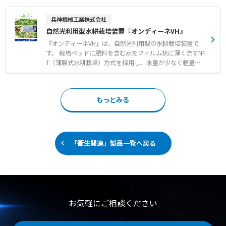
吸汗性に優れた綿素材のオーベルトによる毛髪はみ出し防
境を快適に維持します。 オプションのドライモジュールを
止 ●10〜15回の洗濯に対応し衛生的に繰り返し使用可能
追加することで、夏期の除湿再熱機能だけでなく、冬期の
兵神機械工業株式会社
な耐久性 【用途・事例】 ●食品工場や精密機器製造など
デフロスト時における冷風送風を緩和いたします。 さらに
自然光利用型水耕栽培装置『オンディーネVH』
高い清浄度が求められる環境での衛生管理 ●量販店の店頭
水気化式加湿器の搭載も可能であり、乾燥しがちな冬期の
やバックヤードなどにおける異物混入リスクの低減 ●作業
室内にも潤いのある空気を提供します。 【特徴】 ●空調
『オンディーネVH』は、自然光利用型の水耕栽培装置で
環境や用途に応じたカスタマイズおよびオーダーメイドで
機と室外機を一体化させた省スペース設計による高い設置
す。 栽培ベッドに肥料を含む水をフィルム状に薄く流すNF
の運用
性 ●新鮮な外気を常時取り入れて屋内の空気環境を快適に
T（薄膜式水耕栽培）方式を採用し、水量が少なく軽量化
保つ全外気システム ●除湿再熱や冬期の冷風送風緩和を可
されているため、資材コストを抑えることができます。 ス
能にするドライモジュールオプション 【用途・事例】 ●
ライド式栽培台を用いて栽培面積を増やし、限られたスペ
確実な換気と快適な温度管理が同時に求められる大規模事
ースを最大限に活用します。 また、ハイドロコントローラ
もっとみる
業所での一般空調 ●適切な湿度管理が必要な冬期の室内に
により循環養液の肥料濃度や酸度を自動で管理でき、養液
おける大容量加湿を伴う空気制御 ●複数台を連携させてデ
温度の調整も可能なため、作物の生育に適した環境を維持
フロスト時の能力低下を抑制するローテーション運用
します。 初期投資を抑えやすく、充実した栽培技術サポー
ト研修が用意されているため、農業未経験の方や異業種か
らの新規参入、農福連携の事業としても取り組みやすいシ
「衛生関連」製品一覧へ戻る
ステムです。 【特徴】 ●NFT方式とスライド式栽培台によ
る資材コスト抑制と面積の有効活用 ●ハイドロコントロー
ラと熱交換器を用いた養液濃度や温度の自動管理 ●設計か
ら施工および導入後の栽培技術指導まで一貫したトータル
サポート 【用途・事例】 ●異業種からの農業ビジネス新
規参入や自営カフェ向け野菜の店舗生産 ●障害者就労支援
お気軽にご相談ください
施設などにおける農福連携事業としての活用 ●既存農家に
よる露地栽培や土耕栽培からの転換および生産品目の拡大