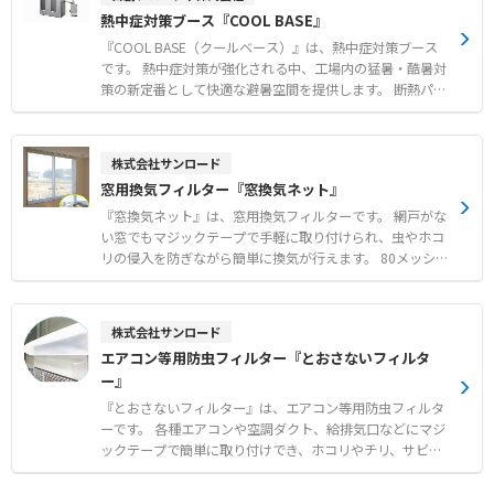
ネルギーロスが大きい場所での活用
80°のオートスイング機能を搭載し、広い作業スペースへ
熱中症対策ブース『COOL BASE』
広範囲に送風が可能です。 1〜9時間まで設定可能なタイマ
ー機能や水ポンプ保護など、安心の安全機能も充実してい
『COOL BASE（クールベース）』は、熱中症対策ブース
ます。 【特徴】 ● 排熱ダクト不要で設置場所を選ばない
です。 熱中症対策が強化される中、工場内の猛暑・酷暑対
排熱なし設計 ● エアコンに比べ低消費電力による低コス
策の新定番として快適な避暑空間を提供します。 断熱パネ
ト運用 ● 約80°のオートスイング機能による広範囲送風
ルを採用しており、お客様自身での組み立てが可能です。
【用途・事例】 ● 工場や倉庫における広い空間の全体冷
工場のレイアウト変更が発生した場合でも、簡単に解体や
却および暑さ対策 ● 整備工場やライン作業場などの作業
移設を行うことができます。 設置場所や人数に応じて、
株式会社サンロード
環境改善 ● イベントテントや農業施設などの大空間にお
1〜2人用、3〜4人用、6〜7人用の3つのサイズから選択可
窓用換気フィルター『窓換気ネット』
ける快適な空間づくり
能です（※スポットクーラーはオプション）。 【特徴】
●断熱パネルを使用した高い機能性 ●お客様自身での組み
『窓換気ネット』は、窓用換気フィルターです。 網戸がな
立てに対応 ●工場のレイアウト変更時にも簡単な解体と移
い窓でもマジックテープで手軽に取り付けられ、虫やホコ
設が可能 【用途・事例】 ●工場内における休憩時間の避
リの侵入を防ぎながら簡単に換気が行えます。 80メッシュ
暑エリア ●熱中症が疑われる作業者の一時的な救護スペー
の非常に細かい網目を採用しており、一般的な網戸ではす
ス
り抜けてしまう小さな虫も確実にシャットアウトします。
窓の開閉に便利なスライドファスナー付きで、日常の使い
株式会社サンロード
勝手にも配慮された設計です。 メーカー国内工場にて10m
エアコン等用防虫フィルター『とおさないフィルタ
m単位で1枚からオーダーメイド製作が可能で、短納期で
ー』
それぞれの窓枠に合わせたサイズを提供します。 【特徴】
●80メッシュの極細網目による微小な虫やホコリの確実な
『とおさないフィルター』は、エアコン等用防虫フィルタ
侵入防止 ●マジックテープによる簡単な取り付けと窓開閉
ーです。 各種エアコンや空調ダクト、給排気口などにマジ
用ファスナーの搭載 ●メーカー国内工場での10mm単位の
ックテープで簡単に取り付けでき、ホコリやチリ、サビの
オーダーメイド製作と短納期対応 【用途・事例】 ●網戸
飛散や小さな虫の侵入を効果的に防ぎます。 通気性の高い
の設置が困難な場所やコストを抑えたい環境での換気対策
素材を使用しているため空調機に負荷をかけず、燃焼時に