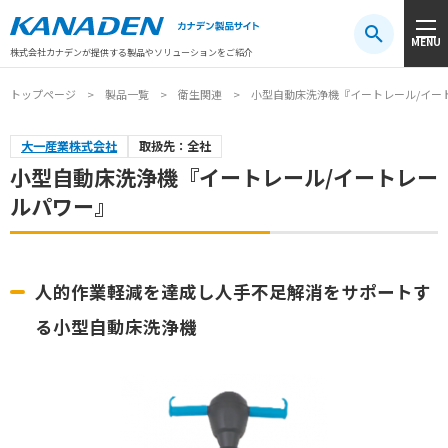
製品検索
MENU
注目キーワード
#振動センサ
#AGV
#防爆
#アシストスーツ
株式会社カナデンが提供する製品やソリューションをご紹介
トップページ
製品一覧
衛生関連
小型自動床洗浄機『イートレール/イー
大一産業株式会社
取扱先：全社
小型自動床洗浄機『イートレール/イートレー
ルパワー』
人的作業軽減を達成し人手不足解消をサポートす
る小型自動床洗浄機