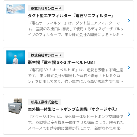
●一般的な網戸をすり抜ける小さな虫に悩まされる現場で
塩素系有毒ガスも発生しません。 角型、平型、筒型の基本
株式会社サンロード
の防虫対策 ●食品工場等における手軽で確実なフードディ
形状に加え、設置場所に応じたオーダーメイド製作にも対
ダクト型エアフィルター『電石サニフィルター』
フェンスの構築
応可能です。 標準タイプと、より微小な異物に対応する目
細タイプから、用途に合わせて選択できます。 【特徴】
『電石サニフィルター』は、ダクト型エアフィルターで
●空調機やダクトからのホコリ飛散および微小昆虫の侵入
す。 空調の吹出口に接続して使用するディスポーザブルタ
防止 ●マジックテープ仕様による簡単設置とスムーズなフ
イプのフィルターで、東レ株式会社の開発によるトレミク
ィルター交換 ●空調機に負荷をかけない高い通気性と燃焼
ロンを採用しています。 プラスとマイナスに分極させた不
時無毒な安全素材 【用途・事例】 ●食品工場におけるフ
織布による強力な電界が、周囲の浮遊粒子やカビ、ホコリ
ードディフェンスおよび異物混入対策 ●天井カセット型や
をほぼ完全に吸着します。 微風吹出し方式により、温度ム
株式会社サンロード
床置パッケージ型など各種エアコンへの防虫対策 ●サビの
ラの少ない均一な室内環境を実現し、作業者の体感温度低
衛生帽『電石帽 SR-3 オーベルトUB』
飛散が懸念されるユニットクーラーなどの衛生環境改善
下や食材の表面乾燥を防ぎます。 汚れたら新品に交換する
だけの簡単メンテナンスで、衛生的かつ経済的にクリーン
『電石帽 SR-3 オーベルトUB』は、毛髪を吸着する衛生帽
な作業空間を維持できます。 【特徴】 ●トレミクロンの
です。 東レ株式会社が開発した電石不織布「トレミクロ
電界によるカビやホコリなどの優れた吸着性能 ●微風吹出
ン」を使用しており、強い電界による高い吸着力で毛髪や
しによる室内の温度ムラ解消と食材の表面乾燥防止 ●汚れ
フケ、ホコリをしっかりとキャッチし、落下や混入リスク
たら交換するだけのディスポーザブル仕様による高い衛生
を大幅に減少させます。 顔周りを覆うオーベルトには綿素
面 【用途・事例】 ●食品工場や容器および包材工場にお
材を採用しているため、肌にやさしく吸汗性にも優れ、快
新晃工業株式会社
けるカビ飛散や落下菌対策 ●空調の冷風直撃による作業者
適なかぶり心地を実現しています。 独自のオーベルト構造
室外機一体型ヒートポンプ空調機『オクージオ🄬』
の体感温度低下の改善 ●室内の均一な温度管理が求められ
が顔周りの毛髪のはみ出しを確実に防ぎ、目元や顔周りが
る現場での空調環境向上
ズレにくく、どなたでも確実に着用可能です。 また、10〜
『オクージオ🄬』は、室外機一体型ヒートポンプ空調機で
15回の洗濯が可能で、衛生的に繰り返し使用できる点も特
す。 空調機と室外機を一体化させた構造により、限られた
長です。 【特徴】 ●電石不織布「トレミクロン」の吸着
スペースでも効率的に設置が行えます。 新鮮な外気を常時
力による毛髪やフケの落下および混入防止 ●肌にやさしく
取り入れる全外気システムを採用しており、屋内の空気環