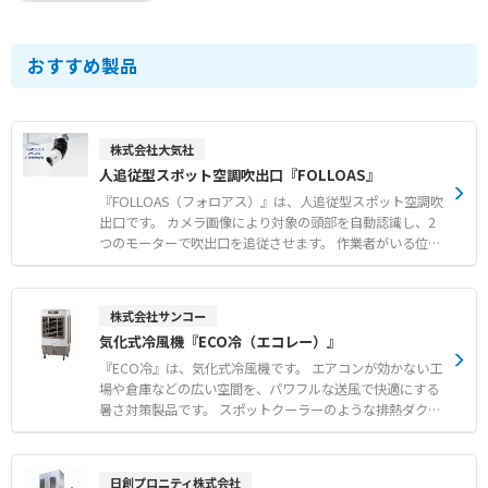
おすすめ製品
株式会社大気社
人追従型スポット空調吹出口『FOLLOAS』
『FOLLOAS（フォロアス）』は、人追従型スポット空調吹
出口です。 カメラ画像により対象の頭部を自動認識し、2
つのモーターで吹出口を追従させます。 作業者がいる位置
へ効果的に冷風を届けることで、大空間でも作業環境の快
適性を向上させます。 対象者の不在時には一定時間後に初
期位置に戻るほか、給気停止信号の発信により空調の無駄
株式会社サンコー
を削減します。 単相AC100Vまたは200V電源があれば設置
気化式冷風機『ECO冷（エコレー）』
できるユニット構造により、短工期での導入に対応しま
す。 【特徴】 ●カメラ画像による頭部認識とモーター制
『ECO冷』は、気化式冷風機です。 エアコンが効かない工
御による自動追従機能 ●未検出時の給気停止信号発信等に
場や倉庫などの広い空間を、パワフルな送風で快適にする
よる省エネ化の実現 ●電源確保のみで取り付けが簡単なユ
暑さ対策製品です。 スポットクーラーのような排熱ダクト
ニット構造 【用途・事例】 ●工場や物流倉庫などの大空
がなく排熱が発生しないため、設置場所を選ばず冷やした
間における作業者の個別空調 ●作業者が移動と停止を繰り
空気を無駄なく届けます。 エアコンに比べて低消費電力で
返す現場での環境改善 ●熱がこもりやすく全体空調ではエ
あり、広い空間の暑さ対策を低コストで実現できます。 約
日創プロニティ株式会社