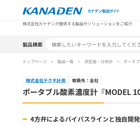
製品検索
株式会社カナデンが提供する製品やソリューションをご紹介
カテゴリから探す
トピックス
メーカ
補助金
お役立
補助金検索システム
製品検索
カテゴリから探す
トピックス
メーカ
補助金
お役立
補助金検索システム
エリア別おすすめ製品
特集
トップページ
製品一覧
測定器・分析計
ポータブル
エリア別おすすめ製品
特集
株式会社テクネ計測
取扱先：全社
カタログ・技術資料
ソリュ
ポータブル酸素濃度計『MODEL 10
カタログ・技術資料
ソリュ
4方弁によるバイパスラインと独自開