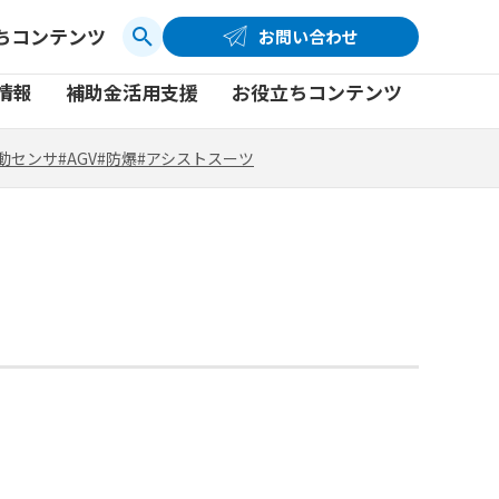
ちコンテンツ
お問い合わせ
お問い合わせ
コーポレートサイト
動センサ
#AGV
#防爆
#アシストスーツ
情報
補助金活用支援
お役立ちコンテンツ
品
製品一覧
社員ブログ
動センサ
#AGV
#防爆
#アシストスーツ
品
製品一覧
社員ブログ
動画
動画