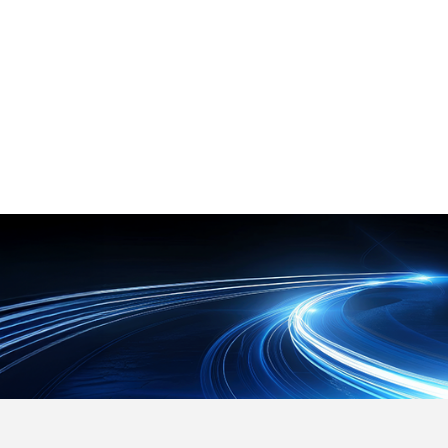
択できます。 【特徴】 ●空調機や
大空間における快適な空間づくり
ているため、資材コストを抑えるこ
ダクトからのホコリ飛散および微小
とができます。 スライド式栽培台を
昆虫の侵入防止 ●マジックテープ仕
用いて栽培面積を増やし、限られた
様による簡単設置とスムーズなフィ
スペースを最大限に活用します。 ま
ルター交換 ●空調機に負荷をかけな
た、ハイドロコントローラにより循
い高い通気性と燃焼時無毒な安全素
環養液の肥料濃度や酸度を自動で管
材 【用途・事例】 ●食品工場にお
理でき、養液温度の調整も可能なた
けるフードディフェンスおよび異物
め、作物の生育に適した環境を維持
混入対策 ●天井カセット型や床置パ
します。 初期投資を抑えやすく、充
ッケージ型など各種エアコンへの防
実した栽培技術サポート研修が用意
虫対策 ●サビの飛散が懸念されるユ
されているため、農業未経験の方や
ニットクーラーなどの衛生環境改善
異業種からの新規参入、農福連携の
事業としても取り組みやすいシステ
ムです。 【特徴】 ●NFT方式とス
ライド式栽培台による資材コスト抑
制と面積の有効活用 ●ハイドロコン
トローラと熱交換器を用いた養液濃
度や温度の自動管理 ●設計から施工
および導入後の栽培技術指導まで一
貫したトータルサポート 【用途・事
例】 ●異業種からの農業ビジネス新