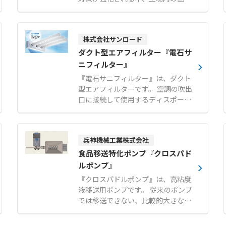
暑・酷暑対策の新定番として快適な
避暑空間を提供します。 断熱パネル
を採用しており、お客様自身での組
株式会社サンロード
み立てが可能です。 工場のレイアウ
ト変更が発生した場合でも、簡単に
ダクト型エアフィルター『電石サ
解体や移設を行うことができます。
ニフィルター』
設置場所や人数に応じて、1〜2人
『電石サニフィルター』は、ダクト
用、3〜4人用、6〜7人用の3つのサ
型エアフィルターです。 空調の吹出
イズから選択可能です（※スポット
口に接続して使用するディスポーザ
クーラーはオプション）。 【特徴】
ブルタイプのフィルターで、東レ株
●断熱パネルを使用した高い機能性
式会社の開発によるトレミクロンを
●お客様自身での組み立てに対応 ●
採用しています。 プラスとマイナス
工場のレイアウト変更時にも簡単な
兵神機械工業株式会社
に分極させた不織布による強力な電
解体と移設が可能 【用途・事例】
界が、周囲の浮遊粒子やカビ、ホコ
食品移送特化ポンプ『クロスパド
●工場内における休憩時間の避暑エ
リをほぼ完全に吸着します。 微風吹
ルポンプ』
リア ●熱中症が疑われる作業者の一
出し方式により、温度ムラの少ない
時的な救護スペース
『クロスパドルポンプ』は、高粘度
均一な室内環境を実現し、作業者の
液移送用ポンプです。 従来のポンプ
体感温度低下や食材の表面乾燥を防
では移送できない、比較的大きな固
ぎます。 汚れたら新品に交換するだ
形物が混入している液体や高粘度液
けの簡単メンテナンスで、衛生的か
体の移送が可能な食品移送特化ポン