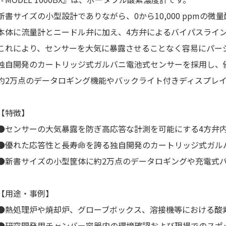
新書サイズの小型設計でありながら、0から10,000 ppmの
本体に流量計とニードル弁に加え、4方弁によるバイパスライ
これにより、センサーを大気に暴露させることなく容易にパー
独自開発のカートリッジ式ガルバニ電池式センサーを採用し、
約2万点のデータロギング機能やバックライト付きディスプレ
【特徴】
●センサーの大気暴露を防ぎ高応答な計測を可能にする4方弁
●優れた応答性と長寿命を誇る独自開発のカートリッジ式ガル
●新書サイズの小型筐体に約2万点のデータロギングや充電式
【用途・事例】
●熱処理炉や焼却炉、グローブボックス、溶接機等における酸
●研究開発用チャンバー容器内の環境確認および現場でのスポ