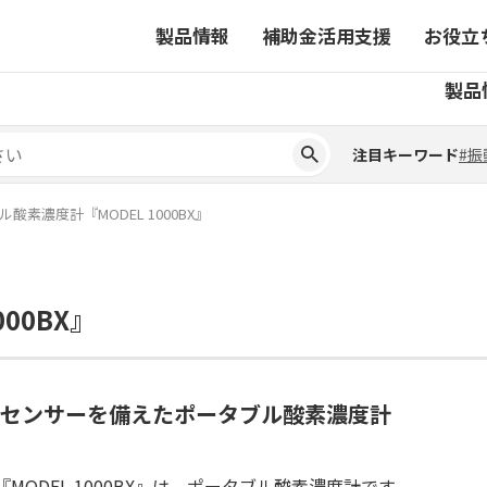
製品情報
補助金活用支援
お役立
注目キーワード
#振
製品
ーから探す
対象製品一覧
ちコラム
事業から探す
補助金ヘルプデスク
4コマ漫画でわかる取扱製
注目キーワード
#振
ーから探す
対象製品一覧
ちコラム
事業から探す
補助金ヘルプデスク
4コマ漫画でわかる取扱製
ピックアップ製品
酸素濃度計『MODEL 1000BX』
ピックアップ製品
ーションサイト
00BX』
ーションサイト
発センサーを備えたポータブル酸素濃度計
『MODEL 1000BX』は、ポータブル酸素濃度計です。