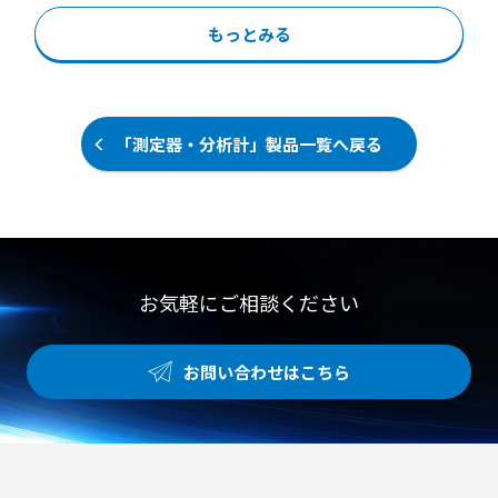
つ経済的にクリーンな作業空間を維
プです。 二対のパドルがケーシング
持できます。 【特徴】 ●トレミク
もっとみる
内で回転運動をする容積排除型の機
ロンの電界によるカビやホコリなど
構を採用しています。 5cm大の固形
の優れた吸着性能 ●微風吹出しによ
物混入液体の移送に対応し、デリケ
る室内の温度ムラ解消と食材の表面
ートなつぶ物も低破損率で移送でき
乾燥防止 ●汚れたら交換するだけの
ます。 10万CPの高粘度液も超低速
ディスポーザブル仕様による高い衛
「測定器・分析計」製品一覧へ戻る
回転により、移送物を練らずに移送
生面 【用途・事例】 ●食品工場や
することが可能です。 可逆運転機能
容器および包材工場におけるカビ飛
により清掃時の液回収を効率化でき
散や落下菌対策 ●空調の冷風直撃に
るほか、わずか1〜2分で簡単に分解
よる作業者の体感温度低下の改善 ●
できるためメンテナンス性にも優れ
室内の均一な温度管理が求められる
ています。 【特徴】 ●5cm大の固
現場での空調環境向上
形物混入液体を低破損率で移送可能
お気軽にご相談ください
●10万CPの高粘度液を超低速回転
で練らずに移送 ●わずか1〜2分で
簡単に分解できる優れたメンテナン
お問い合わせはこちら
ス性 【用途・事例】 ●餃子、シュ
ーマイ、メンチカツなどの具材の成
型機ホッパーへの移送 ●デリケート
な固形物を含む高粘度食品液体の移
送 ●可逆運転による吐出ライン内の