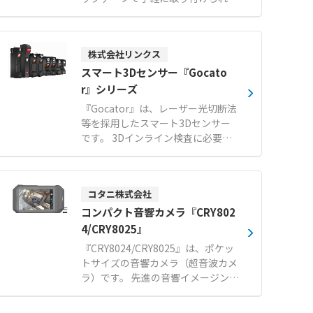
虫やホコリの侵入を防ぎながら簡単
に換気が行えます。 80メッシュの
非常に細かい網目を採用しており、
株式会社リンクス
一般的な網戸ではすり抜けてしまう
小さな虫も確実にシャットアウトし
スマート3Dセンサー『Gocato
ます。 窓の開閉に便利なスライドフ
r』シリーズ
ァスナー付きで、日常の使い勝手に
『Gocator』は、レーザー光切断法
も配慮された設計です。 メーカー国
等を採用したスマート3Dセンサー
内工場にて10mm単位で1枚からオ
です。 3Dインライン検査に必要な
ーダーメイド製作が可能で、短納期
撮影、検査、制御機能をすべて本体
でそれぞれの窓枠に合わせたサイズ
のみに内蔵しています。 対象物を高
を提供します。 【特徴】 ●80メッ
速かつ高精度に3次元スキャンし、
シュの極細網目による微小な虫やホ
コタニ株式会社
寸法計測や外観検査の判定結果をPL
コリの確実な侵入防止 ●マジックテ
Cへ出力いたします。 プログラミン
コンパクト音響カメラ『CRY802
ープによる簡単な取り付けと窓開閉
グ経験がなくてもマウス操作で直感
4/CRY8025』
用ファスナーの搭載 ●メーカー国内
的に使える100種類以上の計測ツー
工場での10mm単位のオーダーメイ
『CRY8024/CRY8025』は、ポケッ
ルを標準搭載しています。 撮像手
ド製作と短納期対応 【用途・事例】
トサイズの音響カメラ（超音波カメ
法、視野幅、解像度などの仕様を組
●網戸の設置が困難な場所やコスト
ラ）です。 先進の音響イメージング
み合わせた豊富なラインナップによ
を抑えたい環境での換気対策 ●一般
技術により、目に見えない音を可視
り、さまざまな現場のニーズに対応
的な網戸をすり抜ける小さな虫に悩
化します。 64チャンネルのマイク