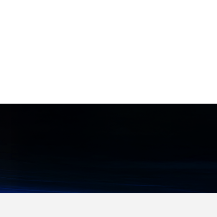
いたします。 外部コントローラ不要
まされる現場での防虫対策 ●食品工
アレイを搭載し、リアルタイムで音
のシンプルな構成で、生産ラインに
場等における手軽で確実なフードデ
源の位置特定を行います。 圧縮空気
おけるリアルタイムな3次元インラ
ィフェンスの構築
の漏れや部分放電などの異常を迅速
イン検査を実現いたします。 【特
に特定し、安全な運用を確保できま
徴】 ●撮影・寸法計測・判定結果出
す。 自動周波数範囲選択を備えたイ
力まで本体のみで完結するコントロ
ンターフェースにより、スマートフ
ーラレス設計 ●マウス操作でプログ
ォンのように簡単に操作可能です。
ラミング不要の100種類以上の内蔵
IP54保護と1.5mの落下試験をクリ
計測ツール ●撮像手法や視野幅など
アした頑丈な設計で、厳しい産業環
の細かな仕様から最適な1台を選べ
境に対応します。 WLANホットスポ
る豊富なラインナップ 【用途・事
ットを介して現場で結果を共有でき
例】 ●ワークの3次元形状スキャン
るほか、モバイルアプリでの検査報
および各種寸法計測・外観検査 ●製
告書の生成も容易です。 【特徴】
造ラインにおけるリアルタイムな3
●64チャンネルのマイクアレイによ
次元インライン検査 ●OK/NG判定
る遠方音源のリアルタイムな可視化
結果のPLC出力による検査工程の自
●自動周波数範囲選択機能を備えた
動化
スマートフォン感覚の簡単操作 ●IP
54保護および1.5m落下試験をクリ
アした堅牢な設計 ●PCソフトウェ
アもご用意（CRY8025） 【用途・
事例】 ●厳しい産業環境における圧