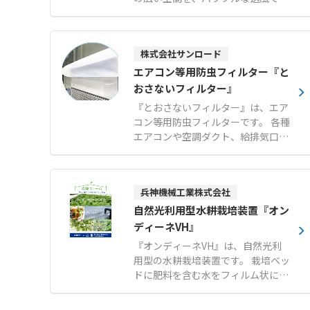
適にする暑さ対策製品です。 スポッ
トクーラーのような排熱ダクトがな
く排熱が発生しないため、設置場所
株式会社サンロード
を選ばず冷やした空気を無駄なく届
けます。 エアコンに比べて低消費電
エアコン等用防虫フィルター『と
力であり、広い空間の暑さ対策を低
おさないフィルター』
コストで実現できます。 約80°のオ
『とおさないフィルター』は、エア
ートスイング機能を搭載し、広い作
コン等用防虫フィルターです。 各種
業スペースへ広範囲に送風が可能で
エアコンや空調ダクト、給排気口な
す。 1〜9時間まで設定可能なタイ
どにマジックテープで簡単に取り付
マー機能や水ポンプ保護など、安心
けでき、ホコリやチリ、サビの飛散
の安全機能も充実しています。 【特
や小さな虫の侵入を効果的に防ぎま
徴】 ● 排熱ダクト不要で設置場所
兵神機械工業株式会社
す。 通気性の高い素材を使用してい
を選ばない排熱なし設計 ● エアコ
るため空調機に負荷をかけず、燃焼
自然光利用型水耕栽培装置『オン
ンに比べ低消費電力による低コスト
時に塩素系有毒ガスも発生しませ
ディーネVH』
運用 ● 約80°のオートスイング機能
ん。 角型、平型、筒型の基本形状に
による広範囲送風 【用途・事例】
『オンディーネVH』は、自然光利
加え、設置場所に応じたオーダーメ
● 工場や倉庫における広い空間の全
用型の水耕栽培装置です。 栽培ベッ
イド製作にも対応可能です。 標準タ
体冷却および暑さ対策 ● 整備工場
ドに肥料を含む水をフィルム状に薄
イプと、より微小な異物に対応する
やライン作業場などの作業環境改善
く流すNFT（薄膜式水耕栽培）方式
目細タイプから、用途に合わせて選
● イベントテントや農業施設などの
を採用し、水量が少なく軽量化され