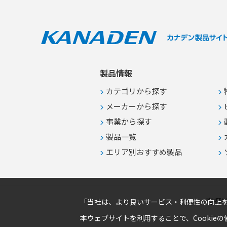
の誤脱事故防止 ●赤・青のカラーケ
ーブルを用いたA系統・B系統の給
電ライン視覚管理 ●高い信頼性と安
全性が求められるIT・通信インフラ
設備への安定給電
製品情報
カテゴリから探す
メーカーから探す
事業から探す
製品一覧
エリア別おすすめ製品
商標
「当社は、より良いサービス・利便性の向上を
本ウェブサイトを利用することで、Cookie