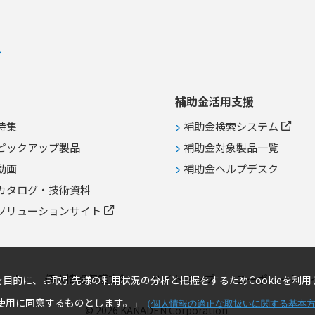
任意位置へのシリアルナンバーや二
次元コードの高速印字 ●トレーサビ
リティシステムとの連携による生産
計画の共有と製造情報の追跡 ●アラ
イメント補正や印字後コード読取な
どのオプションを活用した不良流出
防止
補助金活用支援
特集
補助金検索システム
ピックアップ製品
補助金対象製品一覧
動画
補助金ヘルプデスク
カタログ・技術資料
ソリューションサイト
リスト
個人情報保護方針
サイトマップ
コーポレートサ
目的に、お取引先様の利用状況の分析と把握をするためCookieを利用
の使用に同意するものとします。
」
（
個人情報の適正な取扱いに関する基本
© 2026 KANADEN Corporation.