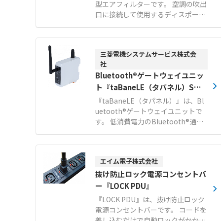
型エアフィルターです。 空調の吹出
口に接続して使用するディスポーザ
ブルタイプのフィルターで、東レ株
式会社の開発によるトレミクロンを
採用しています。 プラスとマイナス
三菱電機システムサービス株式会
に分極させた不織布による強力な電
社
界が、周囲の浮遊粒子やカビ、ホコ
Bluetooth®ゲートウェイユニッ
リをほぼ完全に吸着します。 微風吹
出し方式により、温度ムラの少ない
ト『taBaneLE（タバネル）SWL
均一な室内環境を実現し、作業者の
90-BLX』
『taBaneLE（タパネル）』は、Bl
体感温度低下や食材の表面乾燥を防
uetooth®ゲートウェイユニットで
ぎます。 汚れたら新品に交換するだ
す。 低消費電力のBluetooth®通信
けの簡単メンテナンスで、衛生的か
内蔵センサから、通信によってデー
つ経済的にクリーンな作業空間を維
タを収集します。 複数メーカーの計
持できます。 【特徴】 ●トレミク
測器やセンサに対応しており、現場
ロンの電界によるカビやホコリなど
エイム電子株式会社
の各種データを遠隔で確認できま
の優れた吸着性能 ●微風吹出しによ
す。 収集したデータは特定小電力無
抜け防止ロック電源コンセントバ
る室内の温度ムラ解消と食材の表面
線（920MHz帯）を用いて、約100
ー『LOCK PDU』
乾燥防止 ●汚れたら交換するだけの
mの比較的長距離までデータ送信可
『LOCK PDU』は、抜け防止ロック
ディスポーザブル仕様による高い衛
能です。 対応センサのデータはシー
電源コンセントバーです。 コードを
生面 【用途・事例】 ●食品工場や
ケンサ等で一括確認でき、SLMP通
差し込むだけで自動ロックがかかる