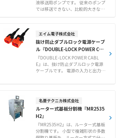
液移送用ポンプです。 従来のポンプ
では移送できない、比較的大きな固
形物が混入している液体や高粘度液
体の移送が可能な食品移送特化ポン
プです。 二対のパドルがケーシング
エイム電子株式会社
内で回転運動をする容積排除型の機
構を採用しています。 5cm大の固形
抜け防止ダブルロック電源ケーブ
物混入液体の移送に対応し、デリケ
ル『DOUBLE-LOCK POWER CAB
ートなつぶ物も低破損率で移送でき
LE』
『DOUBLE-LOCK POWER CABL
ます。 10万CPの高粘度液も超低速
E』は、抜け防止ダブルロック電源
回転により、移送物を練らずに移送
ケーブルです。 電源の入力と出力の
することが可能です。 可逆運転機能
両側をワンタッチでロックします。
により清掃時の液回収を効率化でき
面倒な取付作業や工具は不要で、機
るほか、わずか1〜2分で簡単に分解
器に差し込むだけで確実に固定でき
できるためメンテナンス性にも優れ
ます。 プラグ側はサイドとセンター
ています。 【特徴】 ●5cm大の固
名菱テクニカ株式会社
のラッチがPDU内部の溝にロックす
形物混入液体を低破損率で移送可能
ルーター式基板分割機『MR2535
る仕組みです。 ソケット側もC13や
●10万CPの高粘度液を超低速回転
C15、C19などの多様なコネクタ形
H2』
で練らずに移送 ●わずか1〜2分で
状に対応しています。 PSEやRoHS1
『MR2535H2』は、ルーター式基板
簡単に分解できる優れたメンテナン
0に適合し、サーバーやネットワー
分割機です。 小型で複雑形状の多数
ス性 【用途・事例】 ●餃子、シュ
ク機器の安定稼働に貢献します。
個取り基板を、ルーター方式で分割