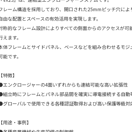
フレーム構造を採用しており、開口された25mmピッチ穴によ
自由な配置とスペースの有効活用を実現します。
対称的なフレーム設計によりすべての側面からのアクセスが可
行えます。
本体フレームとサイドパネル、ベースなどを組み合わせるモジ
可能です。
【特徴】
●エンクロージャーの4面いずれからも連結可能な高い拡張性
●組立時にフレームとパネル部品間を確実に導電接続する自動
●グローバルで使用できる各種認証取得および高い保護等級対
【用途・事例】
●各種産業機械や生産設備の制御盤