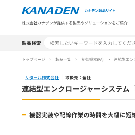
製品検索
株式会社カナデンが提供する製品やソリューションをご紹介
カテゴリから探す
トピックス
メーカ
補助金
お役立
補助金検索システム
製品検索
カテゴリから探す
トピックス
メーカ
補助金
お役立
補助金検索システム
エリア別おすすめ製品
特集
トップページ
製品一覧
制御機器(FA)
連結型エン
エリア別おすすめ製品
特集
リタール株式会社
取扱先：全社
カタログ・技術資料
ソリュ
連結型エンクロージャーシステム『V
カタログ・技術資料
ソリュ
機器実装や配線作業の時間を大幅に短