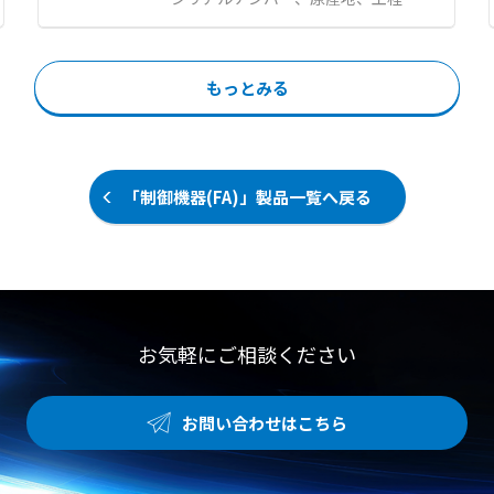
度や温度の自動管理 ●設計から施工
す。 【特徴】 ●工具や加工作業が
理用の二次元コードや文字をレーザ
および導入後の栽培技術指導まで一
一切不要で差し込むだけの簡単ワン
マーカでダイレクトにマーキングし
貫したトータルサポート 【用途・事
タッチ取り付け ●接続機器を選ばず
ます 。 スタンプ方式に比べ印字品
例】 ●異業種からの農業ビジネス新
にソケット側の内部構造のみで確実
もっとみる
質が安定し、かすれやつぶれのない
規参入や自営カフェ向け野菜の店舗
に固定する独自ロック仕様 ●隣接コ
マーキングが可能です 。 ファイバ
生産 ●障害者就労支援施設などにお
ネクタとの干渉を軽減するスリム設
レーザ搭載機は金属やセラミックな
ける農福連携事業としての活用 ●既
計および系統識別に最適なカラーモ
ど多様な素材に対応し、高精細な印
存農家による露地栽培や土耕栽培か
デル 【用途・事例】 ●医療現場や
字ができます 。 高精度な位置決め
らの転換および生産品目の拡大
「制御機器(FA)」製品一覧へ戻る
放送局、データセンターにおける重
により、限られたスペースへの印字
要機器の電源誤脱事故防止 ●ロック
が可能となり、基板設計の自由度が
電源コンセントバー（PDU）との組
向上します。 レーザマーキング装置
み合わせによる両側での徹底した誤
を生産管理システムと接続すること
脱対策 ●赤と青のカラーモデルを活
で、生産計画との連携や製造情報の
用した電源のA系統およびB系統の
追跡が可能です 。 【特徴】 ●かす
視覚的な識別管理
れやつぶれのない高品位な二次元コ
お気軽にご相談ください
ードや文字のダイレクトマーキング
●PLCやGOT採用による高信頼性お
よび常時パソコン接続不要の安定運
お問い合わせはこちら
用 ●内蔵反転機（オプション）で両
面印字対応および省スペース利用
【用途・事例】 ●プリント基板上の