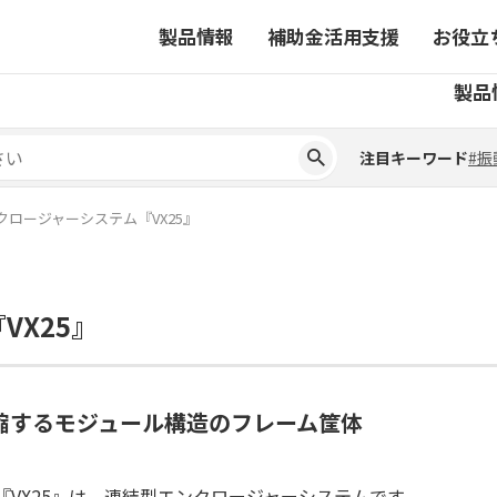
製品情報
補助金活用支援
お役立
注目キーワード
#振
製品
ーから探す
対象製品一覧
ちコラム
事業から探す
補助金ヘルプデスク
4コマ漫画でわかる取扱製
注目キーワード
#振
ーから探す
対象製品一覧
ちコラム
事業から探す
補助金ヘルプデスク
4コマ漫画でわかる取扱製
ピックアップ製品
クロージャーシステム『VX25』
ピックアップ製品
ーションサイト
X25』
ーションサイト
縮するモジュール構造のフレーム筐体
『VX25』は、連結型エンクロージャーシステムです。