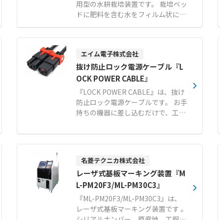
用型の水耕栽培装置です。 栽培ベッ
ドに肥料を含む水をフィルム状に薄
く流すNFT（薄膜式水耕栽培）方式
を採用し、水量が少なく軽量化され
ているため、資材コストを抑えるこ
エイム電子株式会社
とができます。 スライド式栽培台を
用いて栽培面積を増やし、限られた
抜け防止ロック電源ケーブル『L
スペースを最大限に活用します。 ま
OCK POWER CABLE』
た、ハイドロコントローラにより循
『LOCK POWER CABLE』は、抜け
環養液の肥料濃度や酸度を自動で管
防止ロック電源ケーブルです。 お手
理でき、養液温度の調整も可能なた
持ちの機器に差し込むだけで、工具
め、作物の生育に適した環境を維持
や加工の手間なく簡単に取り付けが
します。 初期投資を抑えやすく、充
可能です。 ソケット側の内部構造の
実した栽培技術サポート研修が用意
みでロックするため、接続する機器
されているため、農業未経験の方や
側を選ばない万能な設計となってい
異業種からの新規参入、農福連携の
名菱テクニカ株式会社
ます。 メーカー従来品と比べてソケ
事業としても取り組みやすいシステ
レーザ式基板マーキング装置『M
ット部がスリム化されたことで、隣
ムです。 【特徴】 ●NFT方式とス
接ポートとの干渉を大幅に軽減しま
L-PM20F3/ML-PM30C3』
ライド式栽培台による資材コスト抑
す。 電源系統の冗長化管理に便利な
『ML-PM20F3/ML-PM30C3』は、
制と面積の有効活用 ●ハイドロコン
カラーモデル（赤／青）をラインア
レーザ式基板マーキング装置です 。
トローラと熱交換器を用いた養液濃
ップし、誤脱事故を未然に防ぎま
シリアルナンバー、原産地、工程管