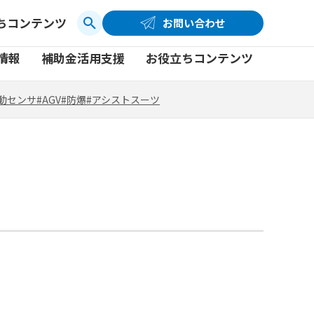
ちコンテンツ
お問い合わせ
お問い合わせ
コーポレートサイト
動センサ
#AGV
#防爆
#アシストスーツ
情報
補助金活用支援
お役立ちコンテンツ
品
製品一覧
社員ブログ
動センサ
#AGV
#防爆
#アシストスーツ
品
製品一覧
社員ブログ
動画
動画