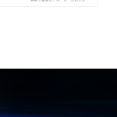
ーマイ、メンチカツなどの具材の成
【特徴】 ●面倒な取付作業や工具が
します。 プリント基板を低ストレス
型機ホッパーへの移送 ●デリケート
不要で機器に差し込むだけのワンタ
でカットできるため、従来の手折り
な固形物を含む高粘度食品液体の移
ッチロック機構 ●プラグ側とソケッ
やプレス方式における応力による実
送 ●可逆運転による吐出ライン内の
ト側の双方で電源の入力と出力を同
装部品（積層セラミックコンデンサ
液回収および清掃工程
時にロックする構造 ●ニーズの高い
など）の破損リスクを軽減できま
C13やC15、C19などの多様なソケ
す。 集塵機を装置下部に内蔵するこ
ット形状のラインアップ 【用途・事
とで省スペースでご利用いただけま
例】 ●PDUやUPSなどの電源出力機
す。 【特徴】 ●低ストレスカット
器とサーバー間の誤脱防止対策 ●振
による実装部品の破損リスク軽減 ●
動や接触による意図しないケーブル
集塵機内蔵による省スペース利用 ●
の抜けが発生しやすい環境での電源
X-Y軸移動速度の高速化による生産
保護 ●高い信頼性が求められるデー
性の大幅な向上 【用途・事例】 ●
タセンターや産業用設備での安定給
複雑形状または多数個取りの基板分
電管理
割 ●医療やアミューズメント分野で
需要のある曲線のカット