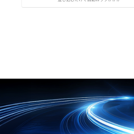
容器および包材工場におけるカビ飛
信で簡単に取り込めます。 既設の有
独自のブレードロックシステムを搭
散や落下菌対策 ●空調の冷風直撃に
線LANがある環境では、本製品を有
載しています。 C14プラグのアース
よる作業者の体感温度低下の改善 ●
線LANに接続するだけで手軽にネッ
ピンをソケットの内部構造のみでし
室内の均一な温度管理が求められる
トワークを構築できます。 【特徴】
っかりと固定します。 取り外す際
現場での空調環境向上
●複数メーカーのBluetooth®通信
は、赤いボタンを押しながら引くだ
内蔵センサからのデータ一括収集 ●
けで簡単にロックを解除できます。
特定小電力無線（920MHz帯）によ
オプションの赤色や青色のロック電
る約100mの比較的長距離通信 ●シ
源ケーブル（C13-C14）と組み合わ
ーケンサ等へのSLMP通信や有線LA
せることで、A系統やB系統の給電
N接続による簡単なデータ取り込み
ラインを視覚的に判別可能です。 サ
【用途・事例】 ●工場内における既
ーバーラックなどの設置環境に合わ
設アナログメータへの角度センサ後
せて、4ポート、10ポート、16ポー
付けによる遠隔監視 ●オフィスや食
トのラインアップから選択できま
品工場における温湿度やCO2濃度の
す。 【特徴】 ●差し込むだけで自
配線なしでの遠隔管理 ●太陽電池搭
動ロックする独自のブレードロック
載センサとの連携による電池交換の
システム ●赤いボタンを押しながら
手間や導入コストの抑制
抜くだけのワンタッチロック解除機
構 ●設置環境に合わせて選べる4・
10・16ポートのラインアップ 【用
途・事例】 ●データセンターやサー
バーラック内における電源ケーブル