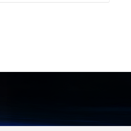
混入対策 ●天井カセット型や床置パ
独自のブレードロックシステムを搭
まな作業環境に合わせて選べる豊富
ッケージ型など各種エアコンへの防
載しています。 C14プラグのアース
なラインアップを用意しています。
虫対策 ●サビの飛散が懸念されるユ
ピンをソケットの内部構造のみでし
【特徴】 ●高強力ポリエチレン繊維
ニットクーラーなどの衛生環境改善
っかりと固定します。 取り外す際
の熱伝導性による優れた接触冷感機
は、赤いボタンを押しながら引くだ
能 ●通常より切れにくい強靭な生地
けで簡単にロックを解除できます。
による耐切創性とホワイト以外のU
オプションの赤色や青色のロック電
Vカット機能 ●作業環境や用途に合
源ケーブル（C13-C14）と組み合わ
わせて選べる豊富な形状のラインア
せることで、A系統やB系統の給電
ップ展開 【用途・事例】 ●工場や
ラインを視覚的に判別可能です。 サ
建設現場などの作業時における腕部
ーバーラックなどの設置環境に合わ
への暑さ対策および熱中症予防 ●鋭
せて、4ポート、10ポート、16ポー
利な資材や工具を扱う現場での手首
トのラインアップから選択できま
や腕の切り傷リスク軽減 ●屋外作業
す。 【特徴】 ●差し込むだけで自
や車の運転時などにおける紫外線対
動ロックする独自のブレードロック
策としての肌の日焼け防止（※ホワ
システム ●赤いボタンを押しながら
イトを除く）
抜くだけのワンタッチロック解除機
構 ●設置環境に合わせて選べる4・
10・16ポートのラインアップ 【用
途・事例】 ●データセンターやサー
バーラック内における電源ケーブル
の誤脱事故防止 ●赤・青のカラーケ