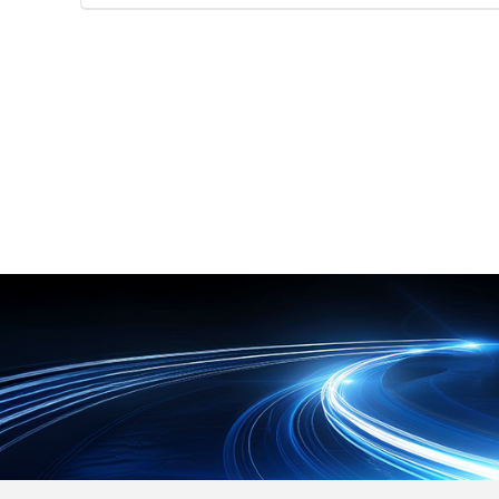
や加工の手間なく簡単に取り付けが
レにくく、どなたでも確実に着用可
可能です。 ソケット側の内部構造の
能です。 また、10〜15回の洗濯が
みでロックするため、接続する機器
可能で、衛生的に繰り返し使用でき
側を選ばない万能な設計となってい
る点も特長です。 【特徴】 ●電石
ます。 メーカー従来品と比べてソケ
不織布「トレミクロン」の吸着力に
ット部がスリム化されたことで、隣
よる毛髪やフケの落下および混入防
接ポートとの干渉を大幅に軽減しま
止 ●肌にやさしく吸汗性に優れた綿
す。 電源系統の冗長化管理に便利な
素材のオーベルトによる毛髪はみ出
カラーモデル（赤／青）をラインア
し防止 ●10〜15回の洗濯に対応し
ップし、誤脱事故を未然に防ぎま
衛生的に繰り返し使用可能な耐久性
す。 【特徴】 ●工具や加工作業が
【用途・事例】 ●食品工場や精密機
一切不要で差し込むだけの簡単ワン
器製造など高い清浄度が求められる
タッチ取り付け ●接続機器を選ばず
環境での衛生管理 ●量販店の店頭や
にソケット側の内部構造のみで確実
バックヤードなどにおける異物混入
に固定する独自ロック仕様 ●隣接コ
リスクの低減 ●作業環境や用途に応
ネクタとの干渉を軽減するスリム設
じたカスタマイズおよびオーダーメ
計および系統識別に最適なカラーモ
イドでの運用
デル 【用途・事例】 ●医療現場や
放送局、データセンターにおける重
要機器の電源誤脱事故防止 ●ロック
電源コンセントバー（PDU）との組
み合わせによる両側での徹底した誤