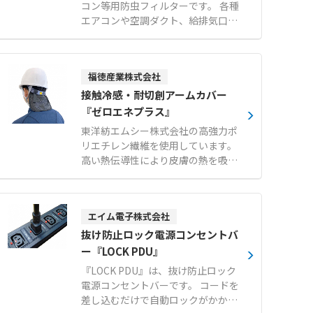
コン等用防虫フィルターです。 各種
エアコンや空調ダクト、給排気口な
どにマジックテープで簡単に取り付
けでき、ホコリやチリ、サビの飛散
や小さな虫の侵入を効果的に防ぎま
福徳産業株式会社
す。 通気性の高い素材を使用してい
るため空調機に負荷をかけず、燃焼
接触冷感・耐切創アームカバー
時に塩素系有毒ガスも発生しませ
『ゼロエネプラス』
ん。 角型、平型、筒型の基本形状に
東洋紡エムシー株式会社の高強力ポ
加え、設置場所に応じたオーダーメ
リエチレン繊維を使用しています。
イド製作にも対応可能です。 標準タ
高い熱伝導性により皮膚の熱を吸
イプと、より微小な異物に対応する
収・拡散させ、ひんやりとした快適
目細タイプから、用途に合わせて選
な肌触りを実現します。 優れた接触
択できます。 【特徴】 ●空調機や
冷感性に加え、通常より切れにくい
ダクトからのホコリ飛散および微小
エイム電子株式会社
生地構造により作業時の切り傷リス
昆虫の侵入防止 ●マジックテープ仕
クを軽減する耐切創性を備えていま
抜け防止ロック電源コンセントバ
様による簡単設置とスムーズなフィ
す。 ホワイト以外のカラーバリエー
ー『LOCK PDU』
ルター交換 ●空調機に負荷をかけな
ションではUVカット効果を発揮
い高い通気性と燃焼時無毒な安全素
『LOCK PDU』は、抜け防止ロック
し、日焼け対策にも貢献します。 ア
材 【用途・事例】 ●食品工場にお
電源コンセントバーです。 コードを
ームカバーやプロテクター、ネック
けるフードディフェンスおよび異物
差し込むだけで自動ロックがかかる
フィット、ヘアバンドなど、さまざ