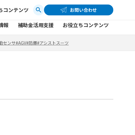
ちコンテンツ
お問い合わせ
お問い合わせ
コーポレートサイト
動センサ
#AGV
#防爆
#アシストスーツ
情報
補助金活用支援
お役立ちコンテンツ
品
製品一覧
社員ブログ
動センサ
#AGV
#防爆
#アシストスーツ
品
製品一覧
社員ブログ
動画
動画