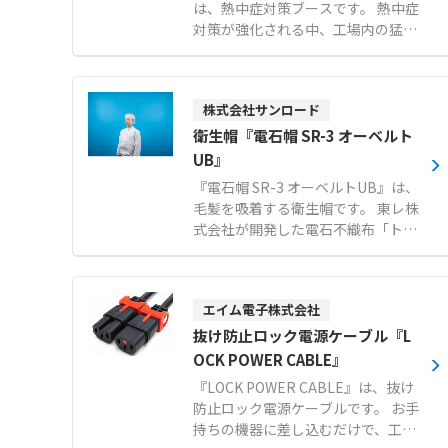
は、熱中症対策ブースです。 熱中症
対策が強化される中、工場内の猛
暑・酷暑対策の新定番として快適な
避暑空間を提供します。 断熱パネル
を採用しており、お客様自身での組
株式会社サンロード
み立てが可能です。 工場のレイアウ
ト変更が発生した場合でも、簡単に
衛生帽『電石帽 SR-3 オーベルト
解体や移設を行うことができます。
UB』
設置場所や人数に応じて、1〜2人
『電石帽 SR-3 オーベルトUB』は、
用、3〜4人用、6〜7人用の3つのサ
毛髪を吸着する衛生帽です。 東レ株
イズから選択可能です（※スポット
式会社が開発した電石不織布「トレ
クーラーはオプション）。 【特徴】
ミクロン」を使用しており、強い電
●断熱パネルを使用した高い機能性
界による高い吸着力で毛髪やフケ、
●お客様自身での組み立てに対応 ●
ホコリをしっかりとキャッチし、落
工場のレイアウト変更時にも簡単な
エイム電子株式会社
下や混入リスクを大幅に減少させま
解体と移設が可能 【用途・事例】
す。 顔周りを覆うオーベルトには綿
抜け防止ロック電源ケーブル『L
●工場内における休憩時間の避暑エ
素材を採用しているため、肌にやさ
OCK POWER CABLE』
リア ●熱中症が疑われる作業者の一
しく吸汗性にも優れ、快適なかぶり
時的な救護スペース
『LOCK POWER CABLE』は、抜け
心地を実現しています。 独自のオー
防止ロック電源ケーブルです。 お手
ベルト構造が顔周りの毛髪のはみ出
持ちの機器に差し込むだけで、工具
しを確実に防ぎ、目元や顔周りがズ