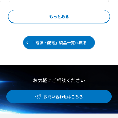
を抑えたい環境での換気対策 ●一般
両側をワンタッチでロックします。
ありながら、優れた縫製技術により
的な網戸をすり抜ける小さな虫に悩
面倒な取付作業や工具は不要で、機
重さを全身に分散させ、驚くほど軽
まされる現場での防虫対策 ●食品工
器に差し込むだけで確実に固定でき
い着心地を実現しています。 電源不
もっとみる
場等における手軽で確実なフードデ
ます。 プラグ側はサイドとセンター
要で空調服との併用が可能なほか、
ィフェンスの構築
のラッチがPDU内部の溝にロックす
冬場は使い捨てカイロを入れて防寒
る仕組みです。 ソケット側もC13や
具としても活用できるなど、季節や
C15、C19などの多様なコネクタ形
シーンに合わせて活躍します。 【特
状に対応しています。 PSEやRoHS1
徴】 ●40℃の環境下でも最大5時間
「電源・配電」製品一覧へ戻る
0に適合し、サーバーやネットワー
の保冷力を維持する独自のアイスパ
ク機器の安定稼働に貢献します。
ック ●L字型マジックテープによる
【特徴】 ●面倒な取付作業や工具が
ミリ単位でのアイスパック位置調節
不要で機器に差し込むだけのワンタ
機能 ●重さを全身に分散させる優れ
ッチロック機構 ●プラグ側とソケッ
たフィット感と半世紀磨いた縫製技
ト側の双方で電源の入力と出力を同
術 【用途・事例】 ●建設や土木作
時にロックする構造 ●ニーズの高い
お気軽にご相談ください
業などの炎天下における熱中症およ
C13やC15、C19などの多様なソケ
びヒヤリハット対策 ●冷房のない室
ット形状のラインアップ 【用途・事
内作業や粉塵・火気を扱う工場での
例】 ●PDUやUPSなどの電源出力機
熱中症対策 ●電源を使用できない環
お問い合わせはこちら
器とサーバー間の誤脱防止対策 ●振
境下での空調服との併用や冬場の防
動や接触による意図しないケーブル
寒対策
の抜けが発生しやすい環境での電源
保護 ●高い信頼性が求められるデー