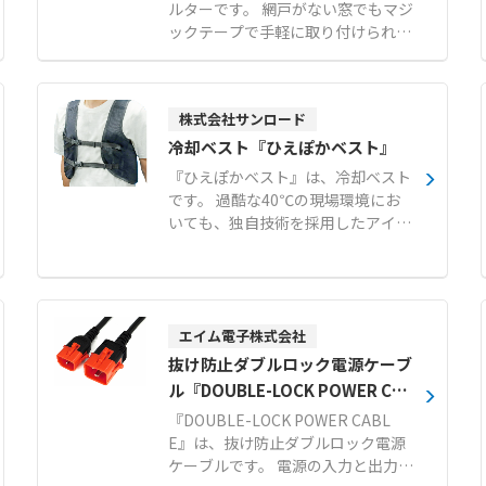
ルターです。 網戸がない窓でもマジ
ックテープで手軽に取り付けられ、
虫やホコリの侵入を防ぎながら簡単
に換気が行えます。 80メッシュの
非常に細かい網目を採用しており、
株式会社サンロード
一般的な網戸ではすり抜けてしまう
小さな虫も確実にシャットアウトし
冷却ベスト『ひえぽかベスト』
ます。 窓の開閉に便利なスライドフ
『ひえぽかベスト』は、冷却ベスト
ァスナー付きで、日常の使い勝手に
です。 過酷な40℃の現場環境にお
も配慮された設計です。 メーカー国
いても、独自技術を採用したアイス
内工場にて10mm単位で1枚からオ
パックが冷気を逃さず身体の芯へダ
ーダーメイド製作が可能で、短納期
イレクトに伝達し、最大5時間にわ
でそれぞれの窓枠に合わせたサイズ
たり確かな涼しさを維持します。 太
を提供します。 【特徴】 ●80メッ
い血管が通る両脇と背中を直接冷や
シュの極細網目による微小な虫やホ
す設計により、無駄なく効率的に体
エイム電子株式会社
コリの確実な侵入防止 ●マジックテ
温を下げることが可能です。 L字型
抜け防止ダブルロック電源ケーブ
ープによる簡単な取り付けと窓開閉
のマジックテープ構造により、脇下
ル『DOUBLE-LOCK POWER CAB
用ファスナーの搭載 ●メーカー国内
のアイスパックポケット位置を身体
LE』
工場での10mm単位のオーダーメイ
『DOUBLE-LOCK POWER CABL
の形状に合わせてミリ単位で自由に
ド製作と短納期対応 【用途・事例】
E』は、抜け防止ダブルロック電源
調整でき、最も効く場所をピンポイ
●網戸の設置が困難な場所やコスト
ケーブルです。 電源の入力と出力の
ントで冷却できます。 重量1.8kgで