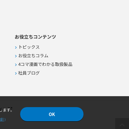
ーブルを用いたA系統・B系統の給
電ライン視覚管理 ●高い信頼性と安
全性が求められるIT・通信インフラ
設備への安定給電
お役立ちコンテンツ
トピックス
お役立ちコラム
4コマ漫画でわかる取扱製品
社員ブログ
イト
します。
OK
方針
）