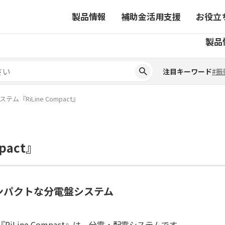
製品情報
補助金活用支援
お役立
注目キーワード
#振
製品
ーから探す
対象製品一覧
ちコラム
事業から探す
補助金ヘルプデスク
4コマ漫画でわかる取扱製
注目キーワード
#振
ーから探す
対象製品一覧
ちコラム
事業から探す
補助金ヘルプデスク
4コマ漫画でわかる取扱製
ピックアップ製品
ム『RiLine Compact』
ピックアップ製品
ーションサイト
pact』
ーションサイト
ンパクトな分電盤システム
『RiLine Compact』は、分電・配電システムです。