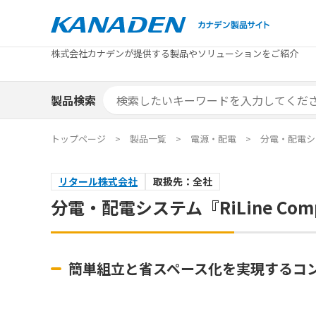
製品検索
株式会社カナデンが提供する製品やソリューションをご紹介
カテゴリから探す
トピックス
メーカ
補助金
お役立
補助金検索システム
製品検索
カテゴリから探す
トピックス
メーカ
補助金
お役立
補助金検索システム
エリア別おすすめ製品
特集
トップページ
製品一覧
電源・配電
分電・配電システ
エリア別おすすめ製品
特集
リタール株式会社
取扱先：全社
カタログ・技術資料
ソリュ
分電・配電システム『RiLine Com
カタログ・技術資料
ソリュ
簡単組立と省スペース化を実現するコ