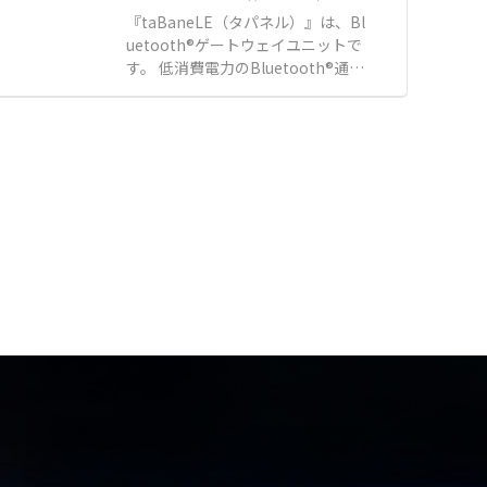
時的な救護スペース
ト時における冷風送風を緩和いたし
90-BLX』
『taBaneLE（タパネル）』は、Bl
ます。 さらに水気化式加湿器の搭載
uetooth®ゲートウェイユニットで
も可能であり、乾燥しがちな冬期の
す。 低消費電力のBluetooth®通信
室内にも潤いのある空気を提供しま
内蔵センサから、通信によってデー
す。 【特徴】 ●空調機と室外機を
タを収集します。 複数メーカーの計
一体化させた省スペース設計による
測器やセンサに対応しており、現場
高い設置性 ●新鮮な外気を常時取り
の各種データを遠隔で確認できま
入れて屋内の空気環境を快適に保つ
す。 収集したデータは特定小電力無
全外気システム ●除湿再熱や冬期の
線（920MHz帯）を用いて、約100
冷風送風緩和を可能にするドライモ
mの比較的長距離までデータ送信可
ジュールオプション 【用途・事例】
能です。 対応センサのデータはシー
●確実な換気と快適な温度管理が同
ケンサ等で一括確認でき、SLMP通
時に求められる大規模事業所での一
信で簡単に取り込めます。 既設の有
般空調 ●適切な湿度管理が必要な冬
線LANがある環境では、本製品を有
期の室内における大容量加湿を伴う
線LANに接続するだけで手軽にネッ
空気制御 ●複数台を連携させてデフ
トワークを構築できます。 【特徴】
ロスト時の能力低下を抑制するロー
●複数メーカーのBluetooth®通信
テーション運用
内蔵センサからのデータ一括収集 ●
特定小電力無線（920MHz帯）によ
る約100mの比較的長距離通信 ●シ
ーケンサ等へのSLMP通信や有線LA