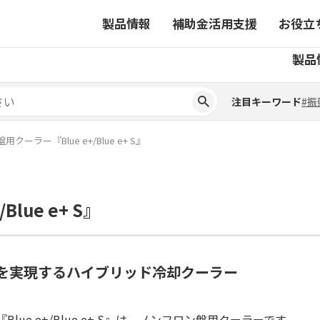
製品情報
補助金活用支援
お役立
注目キーワード
#振
製品
ーから探す
対象製品一覧
ちコラム
事業から探す
補助金ヘルプデスク
4コマ漫画でわかる取扱製
注目キーワード
#振
ーから探す
対象製品一覧
ちコラム
事業から探す
補助金ヘルプデスク
4コマ漫画でわかる取扱製
ピックアップ製品
クーラー『Blue e+/Blue e+ S』
ピックアップ製品
ーションサイト
lue e+ S』
ーションサイト
ネを実現するハイブリッド冷却クーラー
『Blue e+/Blue e+ S』は、ノンフロン盤用クーラーです。