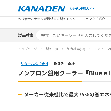
製品検索
株式会社カナデンが提供する製品やソリューションをご紹介
カテゴリから探す
トピックス
メーカ
補助金
お役立
補助金検索システム
製品検索
カテゴリから探す
トピックス
メーカ
補助金
お役立
補助金検索システム
エリア別おすすめ製品
特集
トップページ
製品一覧
制御機器(FA)
ノンフロン盤用
エリア別おすすめ製品
特集
リタール株式会社
取扱先：全社
カタログ・技術資料
ソリュ
ノンフロン盤用クーラー『Blue e+/B
カタログ・技術資料
ソリュ
メーカー従来機比で最大75%の省エ