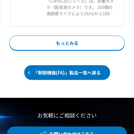
による広範囲送風 【用途・事例】
『CRY8120シリーズ』は、音響カメ
均一な室内環境を実現し、作業者の
● 工場や倉庫における広い空間の全
ラ（超音波カメラ）です。 200個の
体感温度低下や食材の表面乾燥を防
体冷却および暑さ対策 ● 整備工場
高感度マイクにより2kHzから100k
ぎます。 汚れたら新品に交換するだ
やライン作業場などの作業環境改善
Hzまでの広帯域で超高解像度な音
けの簡単メンテナンスで、衛生的か
● イベントテントや農業施設などの
響イメージングを実現します。 遠方
つ経済的にクリーンな作業空間を維
大空間における快適な空間づくり
の微小なガス漏れや部分放電の発生
持できます。 【特徴】 ●トレミク
箇所をリアルタイムで可視化し、ト
ロンの電界によるカビやホコリなど
もっとみる
ラブルによるダウンタイムを防止し
の優れた吸着性能 ●微風吹出しによ
ます。 音響画像と熱画像を同時に同
る室内の温度ムラ解消と食材の表面
期表示する機能を備え、多角的なア
乾燥防止 ●汚れたら交換するだけの
プローチで検出精度を向上させま
ディスポーザブル仕様による高い衛
す。 刷新されたユーザーフレンドリ
「制御機器(FA)」製品一覧へ戻る
生面 【用途・事例】 ●食品工場や
ーなインターフェースにより、漏れ
容器および包材工場におけるカビ飛
箇所の特定や部分放電のタイプ識別
散や落下菌対策 ●空調の冷風直撃に
をスムーズに行えます。 データの無
よる作業者の体感温度低下の改善 ●
線送信に対応し、解析や報告書作成
室内の均一な温度管理が求められる
などの後処理も容易です。 【特徴】
現場での空調環境向上
●200個の高感度マイクと100kHz
の広帯域がもたらす超高解像度イメ
お気軽にご相談ください
ージング ●検出精度を高める音響画
像と熱画像のリアルタイム同期表示
機能 ●直感的な操作画面とワイヤレ
お問い合わせはこちら