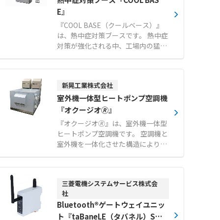
E』
『COOL BASE（クールベース）』
は、熱中症対策ブースです。 熱中症
対策が強化される中、工場内の猛
暑・酷暑対策の新定番として快適な
避暑空間を提供します。 断熱パネル
を採用しており、お客様自身での組
新晃工業株式会社
み立てが可能です。 工場のレイアウ
ト変更が発生した場合でも、簡単に
室外機一体型ヒートポンプ空調機
解体や移設を行うことができます。
『オクージオ🄬』
設置場所や人数に応じて、1〜2人
『オクージオ🄬』は、室外機一体型
用、3〜4人用、6〜7人用の3つのサ
ヒートポンプ空調機です。 空調機と
イズから選択可能です（※スポット
室外機を一体化させた構造により、
クーラーはオプション）。 【特徴】
限られたスペースでも効率的に設置
●断熱パネルを使用した高い機能性
が行えます。 新鮮な外気を常時取り
●お客様自身での組み立てに対応 ●
入れる全外気システムを採用してお
工場のレイアウト変更時にも簡単な
三菱電機システムサービス株式会
り、屋内の空気環境を快適に維持し
解体と移設が可能 【用途・事例】
社
ます。 オプションのドライモジュー
●工場内における休憩時間の避暑エ
Bluetooth®ゲートウェイユニッ
ルを追加することで、夏期の除湿再
リア ●熱中症が疑われる作業者の一
熱機能だけでなく、冬期のデフロス
ト『taBaneLE（タバネル）SWL