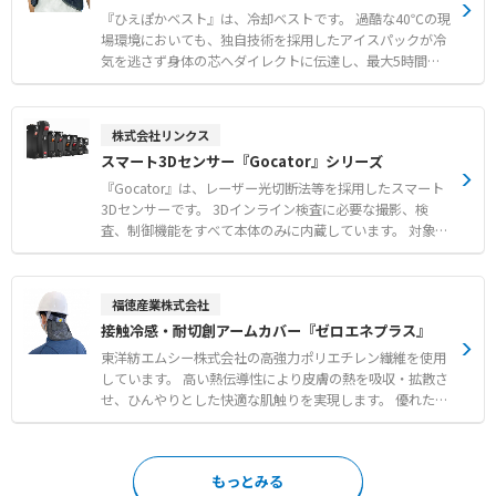
ズレにくく、どなたでも確実に着用可能です。 また、10〜
『ひえぽかベスト』は、冷却ベストです。 過酷な40℃の現
15回の洗濯が可能で、衛生的に繰り返し使用できる点も特
場環境においても、独自技術を採用したアイスパックが冷
長です。 【特徴】 ●電石不織布「トレミクロン」の吸着
気を逃さず身体の芯へダイレクトに伝達し、最大5時間に
力による毛髪やフケの落下および混入防止 ●肌にやさしく
わたり確かな涼しさを維持します。 太い血管が通る両脇と
吸汗性に優れた綿素材のオーベルトによる毛髪はみ出し防
背中を直接冷やす設計により、無駄なく効率的に体温を下
止 ●10〜15回の洗濯に対応し衛生的に繰り返し使用可能
げることが可能です。 L字型のマジックテープ構造によ
株式会社リンクス
な耐久性 【用途・事例】 ●食品工場や精密機器製造など
り、脇下のアイスパックポケット位置を身体の形状に合わ
スマート3Dセンサー『Gocator』シリーズ
高い清浄度が求められる環境での衛生管理 ●量販店の店頭
せてミリ単位で自由に調整でき、最も効く場所をピンポイ
やバックヤードなどにおける異物混入リスクの低減 ●作業
ントで冷却できます。 重量1.8kgでありながら、優れた縫
『Gocator』は、レーザー光切断法等を採用したスマート
環境や用途に応じたカスタマイズおよびオーダーメイドで
製技術により重さを全身に分散させ、驚くほど軽い着心地
3Dセンサーです。 3Dインライン検査に必要な撮影、検
の運用
を実現しています。 電源不要で空調服との併用が可能なほ
査、制御機能をすべて本体のみに内蔵しています。 対象物
か、冬場は使い捨てカイロを入れて防寒具としても活用で
を高速かつ高精度に3次元スキャンし、寸法計測や外観検
きるなど、季節やシーンに合わせて活躍します。 【特徴】
査の判定結果をPLCへ出力いたします。 プログラミング経
●40℃の環境下でも最大5時間の保冷力を維持する独自の
験がなくてもマウス操作で直感的に使える100種類以上の
福徳産業株式会社
アイスパック ●L字型マジックテープによるミリ単位での
計測ツールを標準搭載しています。 撮像手法、視野幅、解
接触冷感・耐切創アームカバー『ゼロエネプラス』
アイスパック位置調節機能 ●重さを全身に分散させる優れ
像度などの仕様を組み合わせた豊富なラインナップによ
たフィット感と半世紀磨いた縫製技術 【用途・事例】 ●
り、さまざまな現場のニーズに対応いたします。 外部コン
東洋紡エムシー株式会社の高強力ポリエチレン繊維を使用
建設や土木作業などの炎天下における熱中症およびヒヤリ
トローラ不要のシンプルな構成で、生産ラインにおけるリ
しています。 高い熱伝導性により皮膚の熱を吸収・拡散さ
ハット対策 ●冷房のない室内作業や粉塵・火気を扱う工場
アルタイムな3次元インライン検査を実現いたします。
せ、ひんやりとした快適な肌触りを実現します。 優れた接
での熱中症対策 ●電源を使用できない環境下での空調服と
【特徴】 ●撮影・寸法計測・判定結果出力まで本体のみで
触冷感性に加え、通常より切れにくい生地構造により作業
の併用や冬場の防寒対策
完結するコントローラレス設計 ●マウス操作でプログラミ
時の切り傷リスクを軽減する耐切創性を備えています。 ホ
ング不要の100種類以上の内蔵計測ツール ●撮像手法や視
ワイト以外のカラーバリエーションではUVカット効果を発
もっとみる
野幅などの細かな仕様から最適な1台を選べる豊富なライ
揮し、日焼け対策にも貢献します。 アームカバーやプロテ