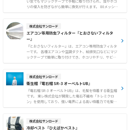
立てに対応 ●工場のレイアウト変更時にも簡単な解体と移
い窓でもマジックテープで手軽に取り付けられ、虫やホコ
設が可能 【用途・事例】 ●工場内における休憩時間の避
リの侵入を防ぎながら簡単に換気が行えます。 80メッシュ
暑エリア ●熱中症が疑われる作業者の一時的な救護スペー
の非常に細かい網目を採用しており、一般的な網戸ではす
ス
り抜けてしまう小さな虫も確実にシャットアウトします。
窓の開閉に便利なスライドファスナー付きで、日常の使い
株式会社サンロード
勝手にも配慮された設計です。 メーカー国内工場にて10m
エアコン等用防虫フィルター『とおさないフィルタ
m単位で1枚からオーダーメイド製作が可能で、短納期で
ー』
それぞれの窓枠に合わせたサイズを提供します。 【特徴】
●80メッシュの極細網目による微小な虫やホコリの確実な
『とおさないフィルター』は、エアコン等用防虫フィルタ
侵入防止 ●マジックテープによる簡単な取り付けと窓開閉
ーです。 各種エアコンや空調ダクト、給排気口などにマジ
用ファスナーの搭載 ●メーカー国内工場での10mm単位の
ックテープで簡単に取り付けでき、ホコリやチリ、サビの
オーダーメイド製作と短納期対応 【用途・事例】 ●網戸
飛散や小さな虫の侵入を効果的に防ぎます。 通気性の高い
の設置が困難な場所やコストを抑えたい環境での換気対策
素材を使用しているため空調機に負荷をかけず、燃焼時に
●一般的な網戸をすり抜ける小さな虫に悩まされる現場で
塩素系有毒ガスも発生しません。 角型、平型、筒型の基本
株式会社サンロード
の防虫対策 ●食品工場等における手軽で確実なフードディ
形状に加え、設置場所に応じたオーダーメイド製作にも対
衛生帽『電石帽 SR-3 オーベルトUB』
フェンスの構築
応可能です。 標準タイプと、より微小な異物に対応する目
細タイプから、用途に合わせて選択できます。 【特徴】
『電石帽 SR-3 オーベルトUB』は、毛髪を吸着する衛生帽
●空調機やダクトからのホコリ飛散および微小昆虫の侵入
です。 東レ株式会社が開発した電石不織布「トレミクロ
防止 ●マジックテープ仕様による簡単設置とスムーズなフ
ン」を使用しており、強い電界による高い吸着力で毛髪や
ィルター交換 ●空調機に負荷をかけない高い通気性と燃焼
フケ、ホコリをしっかりとキャッチし、落下や混入リスク
時無毒な安全素材 【用途・事例】 ●食品工場におけるフ
を大幅に減少させます。 顔周りを覆うオーベルトには綿素
ードディフェンスおよび異物混入対策 ●天井カセット型や
材を採用しているため、肌にやさしく吸汗性にも優れ、快
株式会社サンロード
床置パッケージ型など各種エアコンへの防虫対策 ●サビの
適なかぶり心地を実現しています。 独自のオーベルト構造
冷却ベスト『ひえぽかベスト』
飛散が懸念されるユニットクーラーなどの衛生環境改善
が顔周りの毛髪のはみ出しを確実に防ぎ、目元や顔周りが