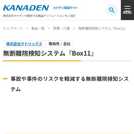
製品検索
MENU
注目キーワード
#振動センサ
#AGV
#防爆
#アシストスーツ
株式会社カナデンが提供する製品やソリューションをご紹介
トップページ
製品一覧
医療・介護
無断離院検知システム『Box11』
株式会社マトリックス
取扱先：全社
無断離院検知システム『Box11』
事故や事件のリスクを軽減する無断離院検知シス
テム