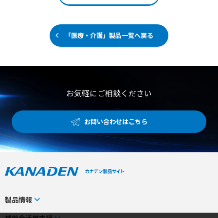
ンナップ 【用途・事例】 ●ワークの3次元形状スキャンお
クター、ネックフィット、ヘアバンドなど、さまざまな作
よび各種寸法計測・外観検査 ●製造ラインにおけるリアル
業環境に合わせて選べる豊富なラインアップを用意してい
タイムな3次元インライン検査 ●OK/NG判定結果のPLC出
ます。 【特徴】 ●高強力ポリエチレン繊維の熱伝導性に
力による検査工程の自動化
よる優れた接触冷感機能 ●通常より切れにくい強靭な生地
「医療・介護」製品一覧へ戻る
による耐切創性とホワイト以外のUVカット機能 ●作業環
境や用途に合わせて選べる豊富な形状のラインアップ展開
【用途・事例】 ●工場や建設現場などの作業時における腕
部への暑さ対策および熱中症予防 ●鋭利な資材や工具を扱
う現場での手首や腕の切り傷リスク軽減 ●屋外作業や車の
運転時などにおける紫外線対策としての肌の日焼け防止
お気軽にご相談ください
（※ホワイトを除く）
お問い合わせはこちら
製品情報
カテゴリから探す
補助金活用支援