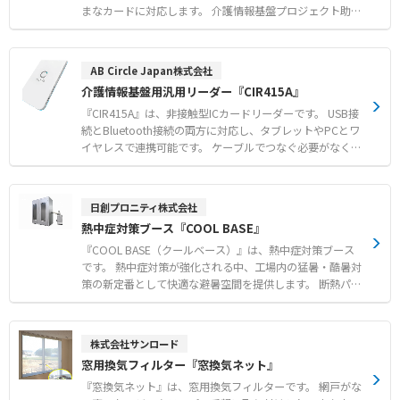
まなカードに対応します。 介護情報基盤プロジェクト助成
金対象の認定モデルであり、スムーズな認証処理をサポー
トします。 USBバスパワー給電に対応し、Windowsやma
cOS、Androidなど幅広いOSで使用可能です。 メーカーに
AB Circle Japan株式会社
よる技術サポート体制も整備されており、導入後も安心し
介護情報基盤用汎用リーダー『CIR415A』
て運用できます。 【特徴】 ●マイナンバーカードや各種IC
カードに対応した汎用性 ●WindowsやmacOSをはじめと
『CIR415A』は、非接触型ICカードリーダーです。 USB接
する多様なOS対応 ●メーカーによる手厚い技術サポート
続とBluetooth接続の両方に対応し、タブレットやPCとワ
体制 【用途・事例】 ●介護情報基盤導入におけるマイナ
イヤレスで連携可能です。 ケーブルでつなぐ必要がなく、
ンバーカード認証 ●医療機関や行政窓口でのIC免許証・各
受付設置や持ち運びでの運用に適しています。 介護情報基
種資格証の読み取り ●専用スタンドと組み合わせたスマー
盤プロジェクト助成金対象のマイナンバーカード読取り用
トフォンでの認証作業
汎用カードリーダー認定モデルです。 マイナンバーカード
日創プロニティ株式会社
をはじめ、IC免許証やHPKIカードなどさまざまなICカード
熱中症対策ブース『COOL BASE』
に対応します。 メーカーによる開発支援やサポート体制が
整っており、購入後も安心して導入いただけます。 【特
『COOL BASE（クールベース）』は、熱中症対策ブース
徴】 ●USBおよびBluetooth接続の両対応による高い利便
です。 熱中症対策が強化される中、工場内の猛暑・酷暑対
性 ●マイナンバーカードや各種ICカードに対応する優れた
策の新定番として快適な避暑空間を提供します。 断熱パネ
汎用性 ●専業メーカーによる充実した開発支援とサポート
ルを採用しており、お客様自身での組み立てが可能です。
体制 【用途・事例】 ●介護情報基盤導入におけるマイナ
工場のレイアウト変更が発生した場合でも、簡単に解体や
ンバーカード認証処理 ●医療機関や行政窓口での本人確認
移設を行うことができます。 設置場所や人数に応じて、
株式会社サンロード
およびオンライン資格確認 ●タブレット端末と連携した省
1〜2人用、3〜4人用、6〜7人用の3つのサイズから選択可
窓用換気フィルター『窓換気ネット』
スペースや移動先でのカード読み取り
能です（※スポットクーラーはオプション）。 【特徴】
●断熱パネルを使用した高い機能性 ●お客様自身での組み
『窓換気ネット』は、窓用換気フィルターです。 網戸がな