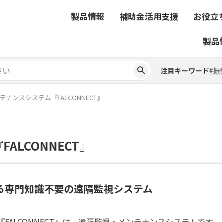
製品情報
補助金活用支援
お役立
注目キーワード
#振
製品
ーから探す
対象製品一覧
ちコラム
事業から探す
補助金ヘルプデスク
4コマ漫画でわかる取扱製
注目キーワード
#振
ーから探す
対象製品一覧
ちコラム
事業から探す
補助金ヘルプデスク
4コマ漫画でわかる取扱製
ピックアップ製品
ナンスシステム『FALCONNECT』
ピックアップ製品
ーションサイト
LCONNECT』
ーションサイト
る専門知識不要の遠隔監視システム
『FALCONNECT』は、遠隔監視・メンテナンスシステムです。