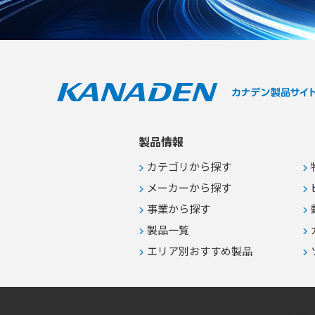
面印字対応および省スペース利用
【用途・事例】 ●プリント基板上の
任意位置へのシリアルナンバーや二
次元コードの高速印字 ●トレーサビ
リティシステムとの連携による生産
計画の共有と製造情報の追跡 ●アラ
イメント補正や印字後コード読取な
どのオプションを活用した不良流出
防止
製品情報
カテゴリから探す
メーカーから探す
事業から探す
製品一覧
エリア別おすすめ製品