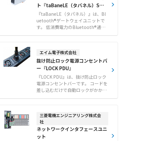
ト『taBaneLE（タバネル）SWL
90-BLX』
『taBaneLE（タパネル）』は、Bl
uetooth®ゲートウェイユニットで
す。 低消費電力のBluetooth®通信
内蔵センサから、通信によってデー
タを収集します。 複数メーカーの計
測器やセンサに対応しており、現場
エイム電子株式会社
の各種データを遠隔で確認できま
す。 収集したデータは特定小電力無
抜け防止ロック電源コンセントバ
線（920MHz帯）を用いて、約100
ー『LOCK PDU』
mの比較的長距離までデータ送信可
『LOCK PDU』は、抜け防止ロック
能です。 対応センサのデータはシー
電源コンセントバーです。 コードを
ケンサ等で一括確認でき、SLMP通
差し込むだけで自動ロックがかかる
信で簡単に取り込めます。 既設の有
独自のブレードロックシステムを搭
線LANがある環境では、本製品を有
載しています。 C14プラグのアース
線LANに接続するだけで手軽にネッ
ピンをソケットの内部構造のみでし
トワークを構築できます。 【特徴】
三菱電機エンジニアリング株式会
っかりと固定します。 取り外す際
●複数メーカーのBluetooth®通信
社
は、赤いボタンを押しながら引くだ
内蔵センサからのデータ一括収集 ●
ネットワークインタフェースユニ
けで簡単にロックを解除できます。
特定小電力無線（920MHz帯）によ
オプションの赤色や青色のロック電
ット
る約100mの比較的長距離通信 ●シ