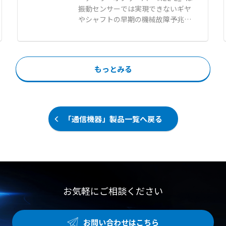
状に対応しています。 PSEやRoHS1
振動センサーでは実現できないギヤ
機能 ●直感的な操作画面とワイヤレ
0に適合し、サーバーやネットワー
やシャフトの早期の機械故障予兆を
スデータ転送によるスムーズな点検
ク機器の安定稼働に貢献します。
可能にする超早期機械故障予兆検知
ワークフロー 【用途・事例】 ●配
【特徴】 ●面倒な取付作業や工具が
システムです。 三菱電機製シーケン
管などのエア漏れ（エアリーク）検
不要で機器に差し込むだけのワンタ
サMELSECシリーズにスマート接続
査 ●より遠い距離からの微小なガス
ッチロック機構 ●プラグ側とソケッ
でき、現場のシーケンサで「超早期
漏れや真空漏れの迅速な特定 ●部分
ト側の双方で電源の入力と出力を同
もっとみる
予兆＆QA」を実現します。 【機械
放電の検出および放電タイプの識別
時にロックする構造 ●ニーズの高い
故障の予兆事例】 ●ギアの健全性評
によるダウンタイム防止
C13やC15、C19などの多様なソケ
価 ●ギアの突発故障予兆検知 ●シ
ット形状のラインアップ 【用途・事
ャフト/フレーム等亀裂確認 ●圧力
例】 ●PDUやUPSなどの電源出力機
容器亀裂確認 ●リニアガイドの状態
「通信機器」製品一覧へ戻る
器とサーバー間の誤脱防止対策 ●振
数値化 【QA事例】 ●ドリル加工良
動や接触による意図しないケーブル
否判別 ●切削加工良否判別 ●刃具
の抜けが発生しやすい環境での電源
健全性確認 ●アーク溶接良否判別
保護 ●高い信頼性が求められるデー
●薄板プレスワーク/型割れ監視 ●
タセンターや産業用設備での安定給
各種クラック監視
電管理
お気軽にご相談ください
お問い合わせはこちら