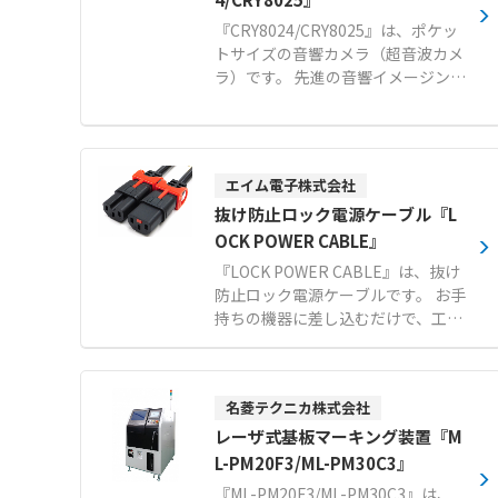
『CRY8024/CRY8025』は、ポケッ
トサイズの音響カメラ（超音波カメ
ラ）です。 先進の音響イメージング
技術により、目に見えない音を可視
化します。 64チャンネルのマイク
アレイを搭載し、リアルタイムで音
源の位置特定を行います。 圧縮空気
エイム電子株式会社
の漏れや部分放電などの異常を迅速
抜け防止ロック電源ケーブル『L
に特定し、安全な運用を確保できま
す。 自動周波数範囲選択を備えたイ
OCK POWER CABLE』
ンターフェースにより、スマートフ
『LOCK POWER CABLE』は、抜け
ォンのように簡単に操作可能です。
防止ロック電源ケーブルです。 お手
IP54保護と1.5mの落下試験をクリ
持ちの機器に差し込むだけで、工具
アした頑丈な設計で、厳しい産業環
や加工の手間なく簡単に取り付けが
境に対応します。 WLANホットスポ
可能です。 ソケット側の内部構造の
ットを介して現場で結果を共有でき
みでロックするため、接続する機器
るほか、モバイルアプリでの検査報
名菱テクニカ株式会社
側を選ばない万能な設計となってい
告書の生成も容易です。 【特徴】
ます。 メーカー従来品と比べてソケ
レーザ式基板マーキング装置『M
●64チャンネルのマイクアレイによ
ット部がスリム化されたことで、隣
L-PM20F3/ML-PM30C3』
る遠方音源のリアルタイムな可視化
接ポートとの干渉を大幅に軽減しま
『ML-PM20F3/ML-PM30C3』は、
●自動周波数範囲選択機能を備えた