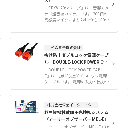
『CRY8120シリーズ』は、音響カメ
ラ（超音波カメラ）です。 200個の
高感度マイクにより2kHzから100k
Hzまでの広帯域で超高解像度な音
響イメージングを実現します。 遠方
の微小なガス漏れや部分放電の発生
箇所をリアルタイムで可視化し、ト
エイム電子株式会社
ラブルによるダウンタイムを防止し
抜け防止ダブルロック電源ケーブ
ます。 音響画像と熱画像を同時に同
期表示する機能を備え、多角的なア
ル『DOUBLE-LOCK POWER CAB
プローチで検出精度を向上させま
LE』
『DOUBLE-LOCK POWER CABL
す。 刷新されたユーザーフレンドリ
E』は、抜け防止ダブルロック電源
ーなインターフェースにより、漏れ
ケーブルです。 電源の入力と出力の
箇所の特定や部分放電のタイプ識別
両側をワンタッチでロックします。
をスムーズに行えます。 データの無
面倒な取付作業や工具は不要で、機
線送信に対応し、解析や報告書作成
器に差し込むだけで確実に固定でき
などの後処理も容易です。 【特徴】
株式会社ジェイ・シー・シー
ます。 プラグ側はサイドとセンター
●200個の高感度マイクと100kHz
のラッチがPDU内部の溝にロックす
超早期機械故障予兆検知システム
の広帯域がもたらす超高解像度イメ
る仕組みです。 ソケット側もC13や
『アーリーオブザーバー MEL-E』
ージング ●検出精度を高める音響画
C15、C19などの多様なコネクタ形
『アーリーオブザーバー MEL-E』は
像と熱画像のリアルタイム同期表示