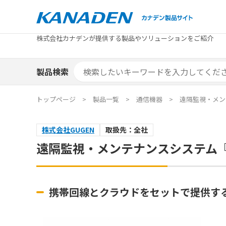
製品検索
株式会社カナデンが提供する製品やソリューションをご紹介
カテゴリから探す
トピックス
メーカ
補助金
お役立
補助金検索システム
製品検索
カテゴリから探す
トピックス
メーカ
補助金
お役立
補助金検索システム
エリア別おすすめ製品
特集
トップページ
製品一覧
通信機器
遠隔監視・メンテ
エリア別おすすめ製品
特集
株式会社GUGEN
取扱先：全社
カタログ・技術資料
ソリュ
遠隔監視・メンテナンスシステム『FA
カタログ・技術資料
ソリュ
携帯回線とクラウドをセットで提供す