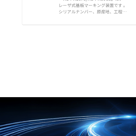
す。 電源系統の冗長化管理に便利な
レーザ式基板マーキング装置です 。
スマートフォン感覚の簡単操作 ●IP
カラーモデル（赤／青）をラインア
シリアルナンバー、原産地、工程管
54保護および1.5m落下試験をクリ
ップし、誤脱事故を未然に防ぎま
理用の二次元コードや文字をレーザ
アした堅牢な設計 ●PCソフトウェ
す。 【特徴】 ●工具や加工作業が
マーカでダイレクトにマーキングし
アもご用意（CRY8025） 【用途・
一切不要で差し込むだけの簡単ワン
ます 。 スタンプ方式に比べ印字品
事例】 ●厳しい産業環境における圧
タッチ取り付け ●接続機器を選ばず
質が安定し、かすれやつぶれのない
縮空気やガス漏れ検知 ●産業検査に
にソケット側の内部構造のみで確実
マーキングが可能です 。 ファイバ
おける部分放電やその他の異常の迅
に固定する独自ロック仕様 ●隣接コ
レーザ搭載機は金属やセラミックな
速な特定 ●自動車修理やHVACメン
ネクタとの干渉を軽減するスリム設
ど多様な素材に対応し、高精細な印
テナンスにおける音源の特定
計および系統識別に最適なカラーモ
字ができます 。 高精度な位置決め
デル 【用途・事例】 ●医療現場や
により、限られたスペースへの印字
放送局、データセンターにおける重
が可能となり、基板設計の自由度が
要機器の電源誤脱事故防止 ●ロック
向上します。 レーザマーキング装置
電源コンセントバー（PDU）との組
を生産管理システムと接続すること
み合わせによる両側での徹底した誤
で、生産計画との連携や製造情報の
脱対策 ●赤と青のカラーモデルを活
追跡が可能です 。 【特徴】 ●かす
用した電源のA系統およびB系統の
れやつぶれのない高品位な二次元コ
視覚的な識別管理
ードや文字のダイレクトマーキング
●PLCやGOT採用による高信頼性お
よび常時パソコン接続不要の安定運
用 ●内蔵反転機（オプション）で両