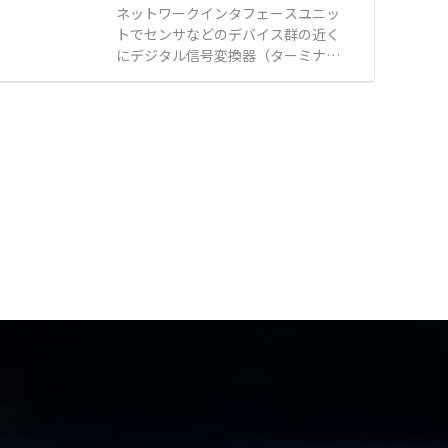
源ケーブル（C13-C14）と組み合わ
ネットワークインタフェースユニッ
ーケンサ等へのSLMP通信や有線LA
せることで、A系統やB系統の給電
トでセンサなどのデバイス群の近く
N接続による簡単なデータ取り込み
ラインを視覚的に判別可能です。 サ
にデジタル信号変換器（ターミナル
【用途・事例】 ●工場内における既
ーバーラックなどの設置環境に合わ
ユニット）・アナログ信号変換器を
設アナログメータへの角度センサ後
せて、4ポート、10ポート、16ポー
分散設置できます。 ネットワーク経
付けによる遠隔監視 ●オフィスや食
トのラインアップから選択できま
由で上位階層とデバイス群の情報を
品工場における温湿度やCO2濃度の
す。 【特徴】 ●差し込むだけで自
つなぎ、生産現場の稼働データを収
配線なしでの遠隔管理 ●太陽電池搭
動ロックする独自のブレードロック
集・蓄積・可視化・分析し、デバイ
載センサとの連携による電池交換の
システム ●赤いボタンを押しながら
ス群を制御できます。 【対応ネット
手間や導入コストの抑制
抜くだけのワンタッチロック解除機
ワーク】 CC-Link IE TSN/CC-Link/
構 ●設置環境に合わせて選べる4・
CC-Link IF Field Basic/Ethernet/M
10・16ポートのラインアップ 【用
ODBUS/TCP ●スイッチ切替えで各
途・事例】 ●データセンターやサー
種ネットワークへ接続！ ●盤内設置
バーラック内における電源ケーブル
から装置内へ簡単配線！ ●モジュー
の誤脱事故防止 ●赤・青のカラーケ
ル方式により最適システム構成！ ●
ーブルを用いたA系統・B系統の給
動作情報の記録機能でトラブルの未
電ライン視覚管理 ●高い信頼性と安
然防止・発生対応をサポート！
全性が求められるIT・通信インフラ
（CC-Link IE TSN/Ethernet対応ネ
設備への安定給電
ットワークインタフェースユニット
専用機能）