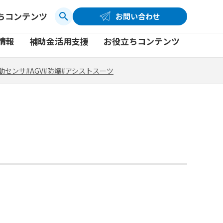
ちコンテンツ
お問い合わせ
お問い合わせ
コーポレートサイト
動センサ
#AGV
#防爆
#アシストスーツ
情報
補助金活用支援
お役立ちコンテンツ
品
製品一覧
社員ブログ
動センサ
#AGV
#防爆
#アシストスーツ
品
製品一覧
社員ブログ
動画
動画