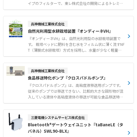
イプのフィルターで、東レ株式会社の開発によるトレミク
ロンを採用しています。 プラスとマイナスに分極させた不
織布による強力な電界が、周囲の浮遊粒子やカビ、ホコリ
をほぼ完全に吸着します。 微風吹出し方式により、温度ム
兵神機械工業株式会社
ラの少ない均一な室内環境を実現し、作業者の体感温度低
自然光利用型水耕栽培装置『オンディーネVH』
下や食材の表面乾燥を防ぎます。 汚れたら新品に交換する
だけの簡単メンテナンスで、衛生的かつ経済的にクリーン
『オンディーネVH』は、自然光利用型の水耕栽培装置で
な作業空間を維持できます。 【特徴】 ●トレミクロンの
す。 栽培ベッドに肥料を含む水をフィルム状に薄く流すNF
電界によるカビやホコリなどの優れた吸着性能 ●微風吹出
T（薄膜式水耕栽培）方式を採用し、水量が少なく軽量化
しによる室内の温度ムラ解消と食材の表面乾燥防止 ●汚れ
されているため、資材コストを抑えることができます。 ス
たら交換するだけのディスポーザブル仕様による高い衛生
ライド式栽培台を用いて栽培面積を増やし、限られたスペ
面 【用途・事例】 ●食品工場や容器および包材工場にお
ースを最大限に活用します。 また、ハイドロコントローラ
兵神機械工業株式会社
けるカビ飛散や落下菌対策 ●空調の冷風直撃による作業者
により循環養液の肥料濃度や酸度を自動で管理でき、養液
食品移送特化ポンプ『クロスパドルポンプ』
の体感温度低下の改善 ●室内の均一な温度管理が求められ
温度の調整も可能なため、作物の生育に適した環境を維持
る現場での空調環境向上
します。 初期投資を抑えやすく、充実した栽培技術サポー
『クロスパドルポンプ』は、高粘度液移送用ポンプです。
ト研修が用意されているため、農業未経験の方や異業種か
従来のポンプでは移送できない、比較的大きな固形物が混
らの新規参入、農福連携の事業としても取り組みやすいシ
入している液体や高粘度液体の移送が可能な食品移送特化
ステムです。 【特徴】 ●NFT方式とスライド式栽培台によ
ポンプです。 二対のパドルがケーシング内で回転運動をす
る資材コスト抑制と面積の有効活用 ●ハイドロコントロー
る容積排除型の機構を採用しています。 5cm大の固形物混
ラと熱交換器を用いた養液濃度や温度の自動管理 ●設計か
入液体の移送に対応し、デリケートなつぶ物も低破損率で
三菱電機システムサービス株式会社
ら施工および導入後の栽培技術指導まで一貫したトータル
移送できます。 10万CPの高粘度液も超低速回転により、
Bluetooth®ゲートウェイユニット『taBaneLE（タ
サポート 【用途・事例】 ●異業種からの農業ビジネス新
移送物を練らずに移送することが可能です。 可逆運転機能
バネル）SWL90-BLX』
規参入や自営カフェ向け野菜の店舗生産 ●障害者就労支援
により清掃時の液回収を効率化できるほか、わずか1〜2分