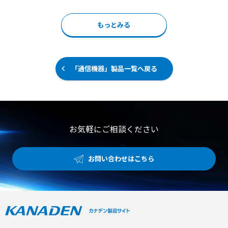
による高信頼性および常時パソコン接続不要の安定運用 ●
ミックコンデンサなど）の破損リスクを軽減できます。 集
内蔵反転機（オプション）で両面印字対応および省スペー
塵機を装置下部に内蔵することで省スペースでご利用いた
もっとみる
ス利用 【用途・事例】 ●プリント基板上の任意位置への
だけます。 【特徴】 ●低ストレスカットによる実装部品
シリアルナンバーや二次元コードの高速印字 ●トレーサビ
の破損リスク軽減 ●集塵機内蔵による省スペース利用 ●X
リティシステムとの連携による生産計画の共有と製造情報
-Y軸移動速度の高速化による生産性の大幅な向上 【用途・
の追跡 ●アライメント補正や印字後コード読取などのオプ
事例】 ●複雑形状または多数個取りの基板分割 ●医療や
ションを活用した不良流出防止
アミューズメント分野で需要のある曲線のカット
「通信機器」製品一覧へ戻る
お気軽にご相談ください
お問い合わせはこちら