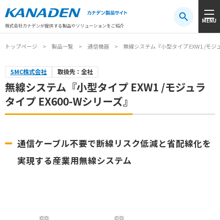
製品検索
MENU
注目キーワード
#振動センサ
#AGV
#防爆
#アシストスーツ
株式会社カナデンが提供する製品やソリューションをご紹介
トップページ
製品一覧
通信機器
無線システム『小型タイプ EXW1 /モジュ
SMC株式会社
取扱先：全社
無線システム『小型タイプ EXW1 /モジュラ
タイプ EX600-Wシリーズ』
通信ケーブル不要で断線リスク低減と省配線化を
実現する産業用無線システム