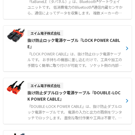
施設などにおける農福連携事業としての活用 ●既存農家に
で簡単に分解できるためメンテナンス性にも優れていま
『taBaneLE（タパネル）』は、Bluetooth®ゲートウェイ
よる露地栽培や土耕栽培からの転換および生産品目の拡大
す。 【特徴】 ●5cm大の固形物混入液体を低破損率で移
ユニットです。 低消費電力のBluetooth®通信内蔵センサか
送可能 ●10万CPの高粘度液を超低速回転で練らずに移送
ら、通信によってデータを収集します。 複数メーカーの計
●わずか1〜2分で簡単に分解できる優れたメンテナンス性
測器やセンサに対応しており、現場の各種データを遠隔で
【用途・事例】 ●餃子、シューマイ、メンチカツなどの具
確認できます。 収集したデータは特定小電力無線（920MH
材の成型機ホッパーへの移送 ●デリケートな固形物を含む
z帯）を用いて、約100mの比較的長距離までデータ送信可
エイム電子株式会社
高粘度食品液体の移送 ●可逆運転による吐出ライン内の液
能です。 対応センサのデータはシーケンサ等で一括確認で
抜け防止ロック電源ケーブル『LOCK POWER CABL
回収および清掃工程
き、SLMP通信で簡単に取り込めます。 既設の有線LANがあ
E』
る環境では、本製品を有線LANに接続するだけで手軽にネ
ットワークを構築できます。 【特徴】 ●複数メーカーのBl
『LOCK POWER CABLE』は、抜け防止ロック電源ケーブ
uetooth®通信内蔵センサからのデータ一括収集 ●特定小
ルです。 お手持ちの機器に差し込むだけで、工具や加工の
電力無線（920MHz帯）による約100mの比較的長距離通
手間なく簡単に取り付けが可能です。 ソケット側の内部構
信 ●シーケンサ等へのSLMP通信や有線LAN接続による簡
造のみでロックするため、接続する機器側を選ばない万能
単なデータ取り込み 【用途・事例】 ●工場内における既
な設計となっています。 メーカー従来品と比べてソケット
設アナログメータへの角度センサ後付けによる遠隔監視 ●
部がスリム化されたことで、隣接ポートとの干渉を大幅に
エイム電子株式会社
オフィスや食品工場における温湿度やCO2濃度の配線なし
軽減します。 電源系統の冗長化管理に便利なカラーモデル
抜け防止ダブルロック電源ケーブル『DOUBLE-LOC
での遠隔管理 ●太陽電池搭載センサとの連携による電池交
（赤／青）をラインアップし、誤脱事故を未然に防ぎま
換の手間や導入コストの抑制
K POWER CABLE』
す。 【特徴】 ●工具や加工作業が一切不要で差し込むだ
けの簡単ワンタッチ取り付け ●接続機器を選ばずにソケッ
『DOUBLE-LOCK POWER CABLE』は、抜け防止ダブルロ
ト側の内部構造のみで確実に固定する独自ロック仕様 ●隣
ック電源ケーブルです。 電源の入力と出力の両側をワンタ
接コネクタとの干渉を軽減するスリム設計および系統識別
ッチでロックします。 面倒な取付作業や工具は不要で、機
に最適なカラーモデル 【用途・事例】 ●医療現場や放送
器に差し込むだけで確実に固定できます。 プラグ側はサイ
局、データセンターにおける重要機器の電源誤脱事故防止
ドとセンターのラッチがPDU内部の溝にロックする仕組み
●ロック電源コンセントバー（PDU）との組み合わせによ