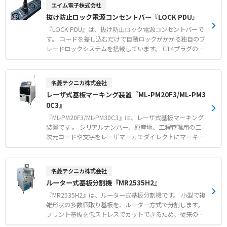
です。 ソケット側もC13やC15、C19などの多様なコネク
エイム電子株式会社
る両側での徹底した誤脱対策 ●赤と青のカラーモデルを活
タ形状に対応しています。 PSEやRoHS10に適合し、サー
抜け防止ロック電源コンセントバー『LOCK PDU』
用した電源のA系統およびB系統の視覚的な識別管理
バーやネットワーク機器の安定稼働に貢献します。 【特
徴】 ●面倒な取付作業や工具が不要で機器に差し込むだけ
『LOCK PDU』は、抜け防止ロック電源コンセントバーで
のワンタッチロック機構 ●プラグ側とソケット側の双方で
す。 コードを差し込むだけで自動ロックがかかる独自のブ
電源の入力と出力を同時にロックする構造 ●ニーズの高い
レードロックシステムを搭載しています。 C14プラグのア
C13やC15、C19などの多様なソケット形状のラインアッ
ースピンをソケットの内部構造のみでしっかりと固定しま
プ 【用途・事例】 ●PDUやUPSなどの電源出力機器とサ
す。 取り外す際は、赤いボタンを押しながら引くだけで簡
ーバー間の誤脱防止対策 ●振動や接触による意図しないケ
単にロックを解除できます。 オプションの赤色や青色のロ
名菱テクニカ株式会社
ーブルの抜けが発生しやすい環境での電源保護 ●高い信頼
ック電源ケーブル（C13-C14）と組み合わせることで、A
レーザ式基板マーキング装置『ML-PM20F3/ML-PM3
性が求められるデータセンターや産業用設備での安定給電
系統やB系統の給電ラインを視覚的に判別可能です。 サー
0C3』
管理
バーラックなどの設置環境に合わせて、4ポート、10ポー
ト、16ポートのラインアップから選択できます。 【特徴】
『ML-PM20F3/ML-PM30C3』は、レーザ式基板マーキング
●差し込むだけで自動ロックする独自のブレードロックシ
装置です 。 シリアルナンバー、原産地、工程管理用の二
ステム ●赤いボタンを押しながら抜くだけのワンタッチロ
次元コードや文字をレーザマーカでダイレクトにマーキン
ック解除機構 ●設置環境に合わせて選べる4・10・16ポー
グします 。 スタンプ方式に比べ印字品質が安定し、かす
トのラインアップ 【用途・事例】 ●データセンターやサ
れやつぶれのないマーキングが可能です 。 ファイバレー
ーバーラック内における電源ケーブルの誤脱事故防止 ●
ザ搭載機は金属やセラミックなど多様な素材に対応し、高
名菱テクニカ株式会社
赤・青のカラーケーブルを用いたA系統・B系統の給電ライ
精細な印字ができます 。 高精度な位置決めにより、限ら
ルーター式基板分割機『MR2535H2』
ン視覚管理 ●高い信頼性と安全性が求められるIT・通信イ
れたスペースへの印字が可能となり、基板設計の自由度が
ンフラ設備への安定給電
向上します。 レーザマーキング装置を生産管理システムと
『MR2535H2』は、ルーター式基板分割機です。 小型で複
接続することで、生産計画との連携や製造情報の追跡が可
雑形状の多数個取り基板を、ルーター方式で分割します。
能です 。 【特徴】 ●かすれやつぶれのない高品位な二次
プリント基板を低ストレスでカットできるため、従来の手
元コードや文字のダイレクトマーキング ●PLCやGOT採用
折りやプレス方式における応力による実装部品（積層セラ