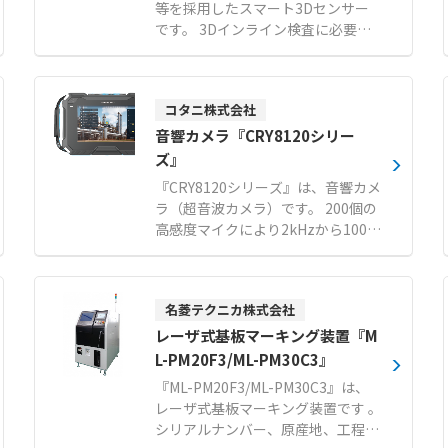
等を採用したスマート3Dセンサー
です。 3Dインライン検査に必要な
撮影、検査、制御機能をすべて本体
のみに内蔵しています。 対象物を高
速かつ高精度に3次元スキャンし、
コタニ株式会社
寸法計測や外観検査の判定結果をPL
Cへ出力いたします。 プログラミン
音響カメラ『CRY8120シリー
グ経験がなくてもマウス操作で直感
ズ』
的に使える100種類以上の計測ツー
『CRY8120シリーズ』は、音響カメ
ルを標準搭載しています。 撮像手
ラ（超音波カメラ）です。 200個の
法、視野幅、解像度などの仕様を組
高感度マイクにより2kHzから100k
み合わせた豊富なラインナップによ
Hzまでの広帯域で超高解像度な音
り、さまざまな現場のニーズに対応
響イメージングを実現します。 遠方
いたします。 外部コントローラ不要
の微小なガス漏れや部分放電の発生
のシンプルな構成で、生産ラインに
名菱テクニカ株式会社
箇所をリアルタイムで可視化し、ト
おけるリアルタイムな3次元インラ
ラブルによるダウンタイムを防止し
レーザ式基板マーキング装置『M
イン検査を実現いたします。 【特
ます。 音響画像と熱画像を同時に同
L-PM20F3/ML-PM30C3』
徴】 ●撮影・寸法計測・判定結果出
期表示する機能を備え、多角的なア
力まで本体のみで完結するコントロ
『ML-PM20F3/ML-PM30C3』は、
プローチで検出精度を向上させま
ーラレス設計 ●マウス操作でプログ
レーザ式基板マーキング装置です 。
す。 刷新されたユーザーフレンドリ
ラミング不要の100種類以上の内蔵
シリアルナンバー、原産地、工程管
ーなインターフェースにより、漏れ