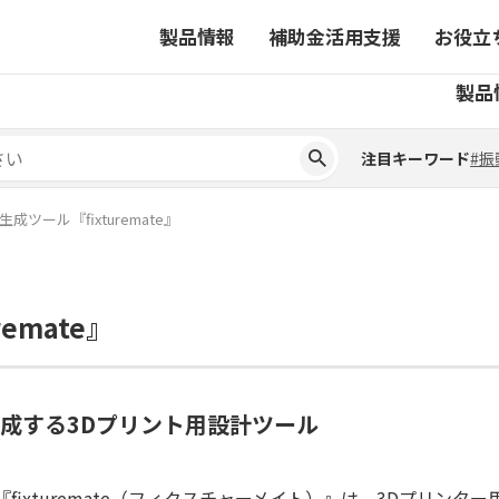
製品情報
補助金活用支援
お役立
注目キーワード
#振
製品
ーから探す
対象製品一覧
ちコラム
事業から探す
補助金ヘルプデスク
4コマ漫画でわかる取扱製
注目キーワード
#振
ーから探す
対象製品一覧
ちコラム
事業から探す
補助金ヘルプデスク
4コマ漫画でわかる取扱製
ピックアップ製品
ツール『fixturemate』
ピックアップ製品
ーションサイト
emate』
ーションサイト
生成する3Dプリント用設計ツール
『fixturemate（フィクスチャーメイト）』は、3Dプリン