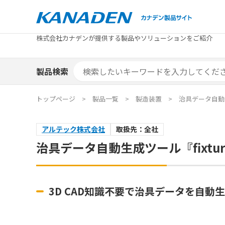
製品検索
株式会社カナデンが提供する製品やソリューションをご紹介
カテゴリから探す
トピックス
メーカ
補助金
お役立
補助金検索システム
製品検索
カテゴリから探す
トピックス
メーカ
補助金
お役立
補助金検索システム
エリア別おすすめ製品
特集
トップページ
製品一覧
製造装置
治具データ自動生成
エリア別おすすめ製品
特集
アルテック株式会社
取扱先：全社
カタログ・技術資料
ソリュ
治具データ自動生成ツール『fixtur
カタログ・技術資料
ソリュ
3D CAD知識不要で治具データを自動