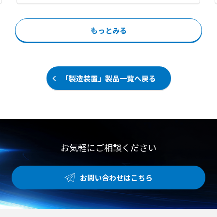
計測ツール ●撮像手法や視野幅など
理用の二次元コードや文字をレーザ
箇所の特定や部分放電のタイプ識別
の細かな仕様から最適な1台を選べ
マーカでダイレクトにマーキングし
をスムーズに行えます。 データの無
る豊富なラインナップ 【用途・事
ます 。 スタンプ方式に比べ印字品
線送信に対応し、解析や報告書作成
もっとみる
例】 ●ワークの3次元形状スキャン
質が安定し、かすれやつぶれのない
などの後処理も容易です。 【特徴】
および各種寸法計測・外観検査 ●製
マーキングが可能です 。 ファイバ
●200個の高感度マイクと100kHz
造ラインにおけるリアルタイムな3
レーザ搭載機は金属やセラミックな
の広帯域がもたらす超高解像度イメ
次元インライン検査 ●OK/NG判定
ど多様な素材に対応し、高精細な印
ージング ●検出精度を高める音響画
結果のPLC出力による検査工程の自
字ができます 。 高精度な位置決め
像と熱画像のリアルタイム同期表示
「製造装置」製品一覧へ戻る
動化
により、限られたスペースへの印字
機能 ●直感的な操作画面とワイヤレ
が可能となり、基板設計の自由度が
スデータ転送によるスムーズな点検
向上します。 レーザマーキング装置
ワークフロー 【用途・事例】 ●配
を生産管理システムと接続すること
管などのエア漏れ（エアリーク）検
で、生産計画との連携や製造情報の
査 ●より遠い距離からの微小なガス
追跡が可能です 。 【特徴】 ●かす
漏れや真空漏れの迅速な特定 ●部分
れやつぶれのない高品位な二次元コ
お気軽にご相談ください
放電の検出および放電タイプの識別
ードや文字のダイレクトマーキング
によるダウンタイム防止
●PLCやGOT採用による高信頼性お
よび常時パソコン接続不要の安定運
お問い合わせはこちら
用 ●内蔵反転機（オプション）で両
面印字対応および省スペース利用
【用途・事例】 ●プリント基板上の
任意位置へのシリアルナンバーや二