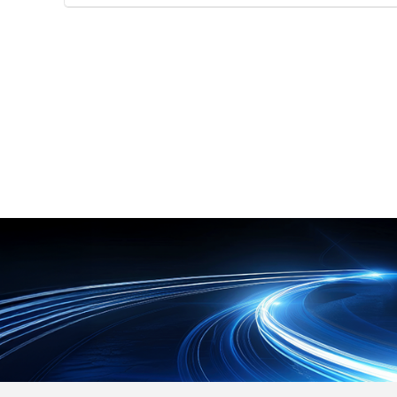
容器および包材工場におけるカビ飛
機構だけで固定するため、接続する
アした頑丈な設計で、厳しい産業環
散や落下菌対策 ●空調の冷風直撃に
機器を選ばずに抜け防止対策が行え
境に対応します。 WLANホットスポ
よる作業者の体感温度低下の改善 ●
ます。 工具や加工の手間がなく、ワ
ットを介して現場で結果を共有でき
室内の均一な温度管理が求められる
ンタッチで装着できるため医療現場
るほか、モバイルアプリでの検査報
現場での空調環境向上
での誤脱事故を未然に防ぎます。 ラ
告書の生成も容易です。 【特徴】
インアップには、UL規格準拠のホ
●64チャンネルのマイクアレイによ
スピタルグレードに対応した「APW
る遠方音源のリアルタイムな可視化
7-HG5-15/C13LS-02」と、医用プ
●自動周波数範囲選択機能を備えた
ラグJIS T 1021に適合した「APW15
スマートフォン感覚の簡単操作 ●IP
-H5-15/C13LS-」を用意していま
54保護および1.5m落下試験をクリ
す。 PSEやRoHS10に対応してお
アした堅牢な設計 ●PCソフトウェ
り、安全で信頼性の高い医療環境を
アもご用意（CRY8025） 【用途・
構築します。 【特徴】 ●ソケット
事例】 ●厳しい産業環境における圧
内部のロック機構により接続機器を
縮空気やガス漏れ検知 ●産業検査に
選ばない万能仕様 ●工具や加工が一
おける部分放電やその他の異常の迅
切不要でワンタッチ装着が可能な抜
速な特定 ●自動車修理やHVACメン
け防止構造 ●UL規格準拠のホスピ
テナンスにおける音源の特定
タルグレードや医用プラグJIS規格
に適合 【用途・事例】 ●医療現場
における各種医療機器の電源誤脱事
故防止 ●頻繁な抜き差しを必要とし
ない医療用電子機器の常時接続保護