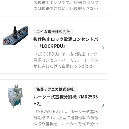
液移送用ポンプです。 従来のポンプ
では移送できない、比較的大きな固
形物が混入している液体や高粘度液
体の移送が可能な食品移送特化ポン
プです。 二対のパドルがケーシング
エイム電子株式会社
内で回転運動をする容積排除型の機
構を採用しています。 5cm大の固形
抜け防止ロック電源コンセントバ
物混入液体の移送に対応し、デリケ
ー『LOCK PDU』
ートなつぶ物も低破損率で移送でき
『LOCK PDU』は、抜け防止ロック
ます。 10万CPの高粘度液も超低速
電源コンセントバーです。 コードを
回転により、移送物を練らずに移送
差し込むだけで自動ロックがかかる
することが可能です。 可逆運転機能
独自のブレードロックシステムを搭
により清掃時の液回収を効率化でき
載しています。 C14プラグのアース
るほか、わずか1〜2分で簡単に分解
ピンをソケットの内部構造のみでし
できるためメンテナンス性にも優れ
名菱テクニカ株式会社
っかりと固定します。 取り外す際
ています。 【特徴】 ●5cm大の固
は、赤いボタンを押しながら引くだ
ルーター式基板分割機『MR2535
形物混入液体を低破損率で移送可能
けで簡単にロックを解除できます。
H2』
●10万CPの高粘度液を超低速回転
オプションの赤色や青色のロック電
で練らずに移送 ●わずか1〜2分で
『MR2535H2』は、ルーター式基板
源ケーブル（C13-C14）と組み合わ
簡単に分解できる優れたメンテナン
分割機です。 小型で複雑形状の多数
せることで、A系統やB系統の給電
ス性 【用途・事例】 ●餃子、シュ
個取り基板を、ルーター方式で分割
ラインを視覚的に判別可能です。 サ