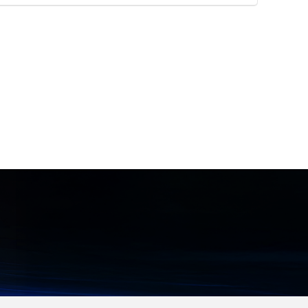
ーマイ、メンチカツなどの具材の成
します。 プリント基板を低ストレス
ーバーラックなどの設置環境に合わ
型機ホッパーへの移送 ●デリケート
でカットできるため、従来の手折り
せて、4ポート、10ポート、16ポー
な固形物を含む高粘度食品液体の移
やプレス方式における応力による実
トのラインアップから選択できま
送 ●可逆運転による吐出ライン内の
装部品（積層セラミックコンデンサ
す。 【特徴】 ●差し込むだけで自
液回収および清掃工程
など）の破損リスクを軽減できま
動ロックする独自のブレードロック
す。 集塵機を装置下部に内蔵するこ
システム ●赤いボタンを押しながら
とで省スペースでご利用いただけま
抜くだけのワンタッチロック解除機
す。 【特徴】 ●低ストレスカット
構 ●設置環境に合わせて選べる4・
による実装部品の破損リスク軽減 ●
10・16ポートのラインアップ 【用
集塵機内蔵による省スペース利用 ●
途・事例】 ●データセンターやサー
X-Y軸移動速度の高速化による生産
バーラック内における電源ケーブル
性の大幅な向上 【用途・事例】 ●
の誤脱事故防止 ●赤・青のカラーケ
複雑形状または多数個取りの基板分
ーブルを用いたA系統・B系統の給
割 ●医療やアミューズメント分野で
電ライン視覚管理 ●高い信頼性と安
需要のある曲線のカット
全性が求められるIT・通信インフラ
設備への安定給電