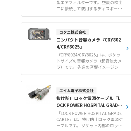
型エアフィルターです。 空調の吹出
口に接続して使用するディスポーザ
ブルタイプのフィルターで、東レ株
式会社の開発によるトレミクロンを
採用しています。 プラスとマイナス
コタニ株式会社
に分極させた不織布による強力な電
界が、周囲の浮遊粒子やカビ、ホコ
コンパクト音響カメラ『CRY802
リをほぼ完全に吸着します。 微風吹
4/CRY8025』
出し方式により、温度ムラの少ない
『CRY8024/CRY8025』は、ポケッ
均一な室内環境を実現し、作業者の
トサイズの音響カメラ（超音波カメ
体感温度低下や食材の表面乾燥を防
ラ）です。 先進の音響イメージング
ぎます。 汚れたら新品に交換するだ
技術により、目に見えない音を可視
けの簡単メンテナンスで、衛生的か
化します。 64チャンネルのマイク
つ経済的にクリーンな作業空間を維
アレイを搭載し、リアルタイムで音
持できます。 【特徴】 ●トレミク
エイム電子株式会社
源の位置特定を行います。 圧縮空気
ロンの電界によるカビやホコリなど
の漏れや部分放電などの異常を迅速
抜け防止ロック電源ケーブル『L
の優れた吸着性能 ●微風吹出しによ
に特定し、安全な運用を確保できま
OCK POWER HOSPITAL GRADE
る室内の温度ムラ解消と食材の表面
す。 自動周波数範囲選択を備えたイ
CABLE』
乾燥防止 ●汚れたら交換するだけの
『LOCK POWER HOSPITAL GRADE
ンターフェースにより、スマートフ
ディスポーザブル仕様による高い衛
CABLE』は、抜け防止ロック電源ケ
ォンのように簡単に操作可能です。
生面 【用途・事例】 ●食品工場や
ーブルです。 ソケット内部のロック
IP54保護と1.5mの落下試験をクリ