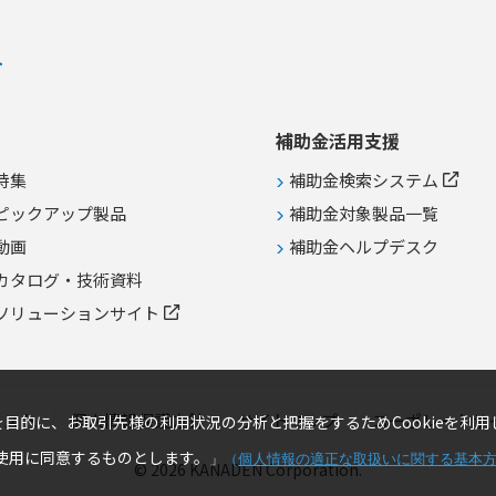
次元コードの高速印字 ●トレーサビ
リティシステムとの連携による生産
計画の共有と製造情報の追跡 ●アラ
イメント補正や印字後コード読取な
どのオプションを活用した不良流出
防止
補助金活用支援
特集
補助金検索システム
ピックアップ製品
補助金対象製品一覧
動画
補助金ヘルプデスク
カタログ・技術資料
ソリューションサイト
リスト
個人情報保護方針
サイトマップ
コーポレートサ
目的に、お取引先様の利用状況の分析と把握をするためCookieを利用
の使用に同意するものとします。
」
（
個人情報の適正な取扱いに関する基本
© 2026 KANADEN Corporation.