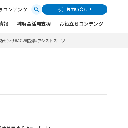
ちコンテンツ
お問い合わせ
お問い合わせ
コーポレートサイト
動センサ
#AGV
#防爆
#アシストスーツ
情報
補助金活用支援
お役立ちコンテンツ
品
製品一覧
社員ブログ
動センサ
#AGV
#防爆
#アシストスーツ
品
製品一覧
社員ブログ
動画
動画
ター用治具自動設計ツールです。