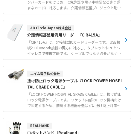
ンバーカードをはじめ、IC免許証や電子車検証などさまざ
まなカードに対応します。 介護情報基盤プロジェクト助成
金対象の認定モデルであり、スムーズな認証処理をサポー
トします。 USBバスパワー給電に対応し、Windowsやma
cOS、Androidなど幅広いOSで使用可能です。 メーカーに
AB Circle Japan株式会社
よる技術サポート体制も整備されており、導入後も安心し
介護情報基盤用汎用リーダー『CIR415A』
て運用できます。 【特徴】 ●マイナンバーカードや各種IC
カードに対応した汎用性 ●WindowsやmacOSをはじめと
『CIR415A』は、非接触型ICカードリーダーです。 USB接
する多様なOS対応 ●メーカーによる手厚い技術サポート
続とBluetooth接続の両方に対応し、タブレットやPCとワ
体制 【用途・事例】 ●介護情報基盤導入におけるマイナ
イヤレスで連携可能です。 ケーブルでつなぐ必要がなく、
ンバーカード認証 ●医療機関や行政窓口でのIC免許証・各
受付設置や持ち運びでの運用に適しています。 介護情報基
種資格証の読み取り ●専用スタンドと組み合わせたスマー
盤プロジェクト助成金対象のマイナンバーカード読取り用
トフォンでの認証作業
汎用カードリーダー認定モデルです。 マイナンバーカード
エイム電子株式会社
をはじめ、IC免許証やHPKIカードなどさまざまなICカード
抜け防止ロック電源ケーブル『LOCK POWER HOSPI
に対応します。 メーカーによる開発支援やサポート体制が
TAL GRADE CABLE』
整っており、購入後も安心して導入いただけます。 【特
徴】 ●USBおよびBluetooth接続の両対応による高い利便
『LOCK POWER HOSPITAL GRADE CABLE』は、抜け防止
性 ●マイナンバーカードや各種ICカードに対応する優れた
ロック電源ケーブルです。 ソケット内部のロック機構だけ
汎用性 ●専業メーカーによる充実した開発支援とサポート
で固定するため、接続する機器を選ばずに抜け防止対策が
体制 【用途・事例】 ●介護情報基盤導入におけるマイナ
行えます。 工具や加工の手間がなく、ワンタッチで装着で
ンバーカード認証処理 ●医療機関や行政窓口での本人確認
きるため医療現場での誤脱事故を未然に防ぎます。 ライン
およびオンライン資格確認 ●タブレット端末と連携した省
アップには、UL規格準拠のホスピタルグレードに対応した
REALHAND
スペースや移動先でのカード読み取り
「APW7-HG5-15/C13LS-02」と、医用プラグJIS T 1021に
ロボットハンド『Realhand』