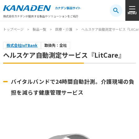
製品検索
MENU
注目キーワード
#振動センサ
#AGV
#防爆
#アシストスーツ
株式会社カナデンが提供する製品やソリューションをご紹介
トップページ
製品一覧
医療・介護
ヘルスケア自動測定サービス『LitCar
株式会社IoTBank
取扱先：全社
ヘルスケア自動測定サービス『LitCare』
バイタルバンドで24時間自動計測。介護現場の負
担を減らす健康管理サービス