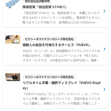
株式会社谷沢製作所
トレスフリーな見守り ●人感センサとの組み合わせによる
物混入や基板上のフラックス付着、セラミック基板の微細
簡易担架『自在担架 ST#617』
ICタグを持たない対象者の検知
な傷など、さまざまな対象物の欠陥を正確に捉えます。 実
体顕微鏡に直接取り付けができる設計のため、既存の検査
『自在担架 ST#617』は、簡易担架です。 本棚にぴったり
環境を活かしたまま導入いただけます。 【特徴】 ●独自
収まるA4サイズのパッケージを採用し、緊急時でもすぐに
の光制御によるハレーションおよび反射の抑制 ●実体顕微
取り出すことが可能です。 使用時はL2100×W800mmの
鏡への容易な取り付けとスムーズな導入 ●テカリを除去し
大判サイズとなり、幅広い体格の方の搬送に対応いたしま
対象物の微細な傷や汚れを可視化 【用途・事例】 ●錠剤
す。 足元には落下防止のための袋を備えており、搬送時の
の表面検査および異物混入の目視確認 ●電子基板における
安全性を高めています。 耐久性に優れたプラスチックケー
ピクシーダストテクノロジーズ株式会社
フラックスの付着状態や印字の検査 ●セラミック基板など
ス入りで、長期保管でも箱が傷みにくい仕様です。 最大15
複数人の会話を可視化するサービス『VUEVO』
における微細な傷や欠陥の検出
0kgの耐荷重に対応し、4人以上での安全な搬送をサポート
いたします。 【特徴】 ●本棚にすっきり収まるA4サイズ
VUEVO（ビューボ）は、独自開発のワイヤレスマイクとAI
のコンパクトな収納パッケージ ●身長が高い方や幅広い体
を組み合わせ、対面のコミュニケーションを「見える化」
格にも対応するL2100mmの大判サイズ ●搬送時の滑り落
するサービスです。 360度全方向から音声を拾い、複数人
ちを防止する足元の袋状セーフティ構造 【用途・事例】
の同時発言も「誰が何を言ったか」正確に判別してテキス
●オフィスや公共施設の備蓄用本棚への省スペース保管 ●
ト化します。 会議終了後にはAIがタイトルや要約、ネクス
災害発生時などの緊急事態における負傷者の迅速な搬送 ●
トアクションを自動生成するため、記録の手間を大幅に削
ピクシーダストテクノロジーズ株式会社
複数人（4人以上）での協力による安全な救護活動
減可能です。 多言語翻訳やマルチデバイスにも対応し、あ
リアルタイム字幕・翻訳ディスプレイ『VUEVO Displ
らゆる現場の生産性を向上させます。 【特徴】 ●高精度
ay』
な話者特定技術： 8つの内蔵マイクが発話者の方向を特
定。複数人が同時に話しても、混ざることなく個別にテキ
『VUEVO Display（ビューボディスプレイ）』は、リアル
スト化 ●AIによる自動議事録生成： 会議終了後わずか2分
タイム字幕・翻訳ディスプレイです。 会話内容をリアルタ
で、要約や会話の流れをAIが自動作成。手動の記録作業を
イムで翻訳し、透明なディスプレイの両面に字幕として表
劇的に効率化 ●24言語以上のリアルタイム翻訳： 日本語
示します。 世界100種以上の言語に対応しており、訪日外