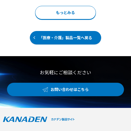
を含む多言語に対応し、言語が異なる参加者同士でもスム
国人の約99%を幅広くカバーすることが可能です。 独自開
ーズな議論をサポート 【用途・事例】 ●会議・商談の効
発のワイヤレスマイクが発話方向を特定し、周囲の雑音に
率化： 議事録作成の工数削減、および議論の内容をリアル
もっとみる
影響されにくい高精度な音声認識を実現します。 聴覚障が
タイムに振り返るためのアシストツール ●聴覚障がい者へ
いのある方とも、相手の表情やジェスチャーを見ながら自
の情報保障： 会議や教育の場で「誰が何を話しているか」
然な対面コミュニケーションが行えます。 【特徴】 ●世
を直感的に伝え、バリアフリーな環境を構築 ●現場・多言
界100種以上の言語を1秒以内に翻訳して透明ディスプレイ
語コミュニケーション： PCやスマホを使い、オフィス、
へ表示 ●独自マイクとアルゴリズムによる周囲の騒音に強
「医療・介護」製品一覧へ戻る
製造現場、グローバル会議など場所を問わず活用
い高精度な音声認識 ●音声入力に加えキーボード入力にも
対応したスムーズな筆談機能 【用途・事例】 ●ホテル、
駅、空港などの窓口における訪日外国人への多言語案内 ●
役所や病院の受付での聴覚障がい者や難聴者への情報保障
●展示会やイベント会場でのグローバルな対面コミュニケ
ーション
お気軽にご相談ください
お問い合わせはこちら