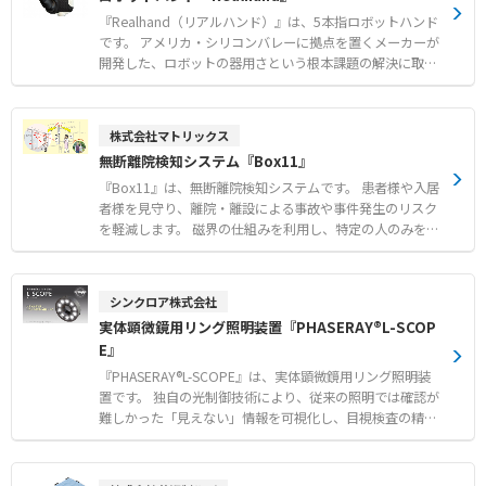
適合した「APW15-H5-15/C13LS-」を用意しています。 P
SEやRoHS10に対応しており、安全で信頼性の高い医療環
『Realhand（リアルハンド）』は、5本指ロボットハンド
境を構築します。 【特徴】 ●ソケット内部のロック機構
です。 アメリカ・シリコンバレーに拠点を置くメーカーが
により接続機器を選ばない万能仕様 ●工具や加工が一切不
開発した、ロボットの器用さという根本課題の解決に取り
要でワンタッチ装着が可能な抜け防止構造 ●UL規格準拠
組む高機能な5本指ロボットハンドです。 独自開発の関節
のホスピタルグレードや医用プラグJIS規格に適合 【用
機構や高速アクチュエーション技術を採用し、人間のよう
途・事例】 ●医療現場における各種医療機器の電源誤脱事
な精緻な作業を可能にします。 高度なセンシング技術とリ
株式会社マトリックス
故防止 ●頻繁な抜き差しを必要としない医療用電子機器の
アルタイム遠隔操作機能を備え、エンボディドAIや現実世
無断離院検知システム『Box11』
常時接続保護 ●病院施設などの高い信頼性と安全性が求め
界でのロボティクス活用に適した専用プラットフォームを
られる電源系統の整備
提供します。 リンク機構式駆動や腱駆動など、用途に合わ
『Box11』は、無断離院検知システムです。 患者様や入居
せた複数のモデルを展開し、優れた耐久性と精密な制御性
者様を見守り、離院・離設による事故や事件発生のリスク
を実現します。 【特徴】 ●独自開発の関節機構と高速ア
を軽減します。 磁界の仕組みを利用し、特定の人のみを検
クチュエーション技術による精緻な作業の実現 ●高度なセ
知して瞬時にお知らせします。 小型・軽量なICタグを採用
ンシング技術とリアルタイム遠隔操作機能の搭載 ●リンク
しており、対象者への負担をできる限り抑えたやさしい見
機構式や腱駆動など用途に合わせて選択可能な複数モデル
守りを実現します。 機器同士の通信は無線で行われるた
シンクロア株式会社
の展開 【用途・事例】 ●研究開発や教育機関におけるエ
め、複雑な設置工事は不要で簡単に導入できます。 さら
実体顕微鏡用リング照明装置『PHASERAY®L-SCOP
ンボディドAIの学習および訓練 ●物流や組み立てなどの産
に、スタッフの心理的負担の軽減や、ご家族への安心の提
E』
業用途における不規則な物体のハンドリング ●医療補助や
供により、病院や施設の信頼性向上に貢献します。 【特
在宅介護、生活支援における繊細な作業の自動化
徴】 ●磁界の仕組みを利用した特定の人のみの正確な検知
『PHASERAY®L-SCOPE』は、実体顕微鏡用リング照明装
と瞬時のお知らせ ●機器同士の無線通信による複雑な設置
置です。 独自の光制御技術により、従来の照明では確認が
工事が不要な簡単な導入 ●音と光の色で最大5ヶ所まで検
難しかった「見えない」情報を可視化し、目視検査の精度
知場所を特定できる専用の信号灯 【用途・事例】 ●病院
を飛躍的に向上させます。 ハレーションを大幅に抑制して
や介護施設における患者様や入居者様の無断離院および離
印字を鮮明に浮き上がらせるほか、金属や樹脂特有のテカ
設の防止 ●負担の少ない小型で軽量なICタグを活用したス
リや反射を効果的に除去することが可能です。 錠剤への異