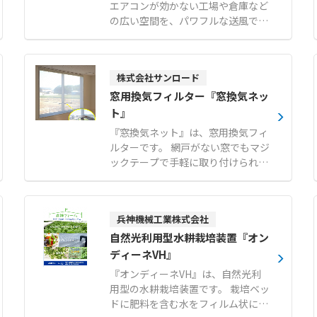
エアコンが効かない工場や倉庫など
の広い空間を、パワフルな送風で快
適にする暑さ対策製品です。 スポッ
トクーラーのような排熱ダクトがな
く排熱が発生しないため、設置場所
株式会社サンロード
を選ばず冷やした空気を無駄なく届
けます。 エアコンに比べて低消費電
窓用換気フィルター『窓換気ネッ
力であり、広い空間の暑さ対策を低
ト』
コストで実現できます。 約80°のオ
『窓換気ネット』は、窓用換気フィ
ートスイング機能を搭載し、広い作
ルターです。 網戸がない窓でもマジ
業スペースへ広範囲に送風が可能で
ックテープで手軽に取り付けられ、
す。 1〜9時間まで設定可能なタイ
虫やホコリの侵入を防ぎながら簡単
マー機能や水ポンプ保護など、安心
に換気が行えます。 80メッシュの
の安全機能も充実しています。 【特
非常に細かい網目を採用しており、
徴】 ● 排熱ダクト不要で設置場所
兵神機械工業株式会社
一般的な網戸ではすり抜けてしまう
を選ばない排熱なし設計 ● エアコ
小さな虫も確実にシャットアウトし
自然光利用型水耕栽培装置『オン
ンに比べ低消費電力による低コスト
ます。 窓の開閉に便利なスライドフ
ディーネVH』
運用 ● 約80°のオートスイング機能
ァスナー付きで、日常の使い勝手に
による広範囲送風 【用途・事例】
『オンディーネVH』は、自然光利
も配慮された設計です。 メーカー国
● 工場や倉庫における広い空間の全
用型の水耕栽培装置です。 栽培ベッ
内工場にて10mm単位で1枚からオ
体冷却および暑さ対策 ● 整備工場
ドに肥料を含む水をフィルム状に薄
ーダーメイド製作が可能で、短納期