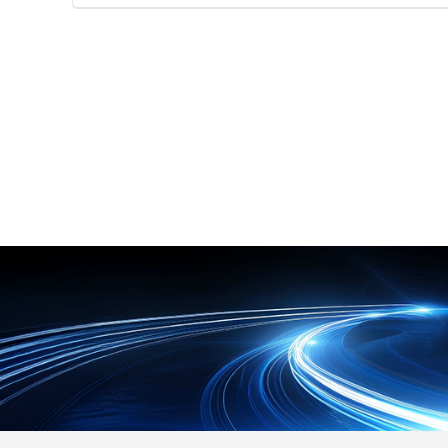
もりやすく全体空調ではエネルギー
ブルタイプのフィルターで、東レ株
●断熱パネルを使用した高い機能性
ロスが大きい場所での活用
式会社の開発によるトレミクロンを
●お客様自身での組み立てに対応 ●
採用しています。 プラスとマイナス
工場のレイアウト変更時にも簡単な
に分極させた不織布による強力な電
解体と移設が可能 【用途・事例】
界が、周囲の浮遊粒子やカビ、ホコ
●工場内における休憩時間の避暑エ
リをほぼ完全に吸着します。 微風吹
リア ●熱中症が疑われる作業者の一
出し方式により、温度ムラの少ない
時的な救護スペース
均一な室内環境を実現し、作業者の
体感温度低下や食材の表面乾燥を防
ぎます。 汚れたら新品に交換するだ
けの簡単メンテナンスで、衛生的か
つ経済的にクリーンな作業空間を維
持できます。 【特徴】 ●トレミク
ロンの電界によるカビやホコリなど
の優れた吸着性能 ●微風吹出しによ
る室内の温度ムラ解消と食材の表面
乾燥防止 ●汚れたら交換するだけの
ディスポーザブル仕様による高い衛
生面 【用途・事例】 ●食品工場や
容器および包材工場におけるカビ飛
散や落下菌対策 ●空調の冷風直撃に
よる作業者の体感温度低下の改善 ●