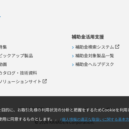
例】 ●異業種からの農業ビジネス新
規参入や自営カフェ向け野菜の店舗
生産 ●障害者就労支援施設などにお
ける農福連携事業としての活用 ●既
存農家による露地栽培や土耕栽培か
らの転換および生産品目の拡大
補助金活用支援
特集
補助金検索システム
ピックアップ製品
補助金対象製品一覧
動画
補助金ヘルプデスク
カタログ・技術資料
ソリューションサイト
リスト
個人情報保護方針
サイトマップ
コーポレートサ
目的に、お取引先様の利用状況の分析と把握をするためCookieを利用
の使用に同意するものとします。
」
（
個人情報の適正な取扱いに関する基本
© 2026 KANADEN Corporation.