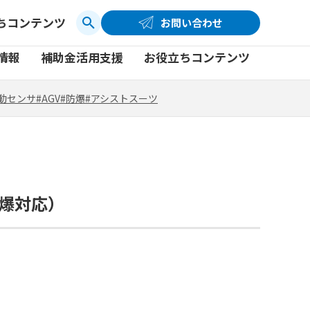
ちコンテンツ
お問い合わせ
お問い合わせ
コーポレートサイト
動センサ
#AGV
#防爆
#アシストスーツ
情報
補助金活用支援
お役立ちコンテンツ
品
製品一覧
社員ブログ
動センサ
#AGV
#防爆
#アシストスーツ
品
製品一覧
社員ブログ
動画
動画
防爆対応）