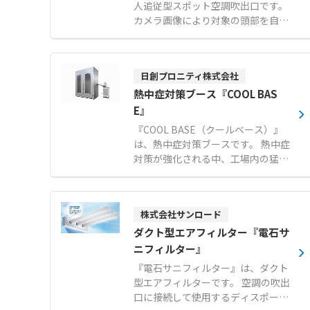
人追従型スポット空調吹出口です。
カメラ画像により対象の頭部を自動
認識し、2つのモーターで吹出口を
追従させます。 作業者がいる位置へ
効果的に冷風を届けることで、大空
日創プロニティ株式会社
間でも作業環境の快適性を向上させ
ます。 対象者の不在時には一定時間
熱中症対策ブース『COOL BAS
後に初期位置に戻るほか、給気停止
E』
信号の発信により空調の無駄を削減
『COOL BASE（クールベース）』
します。 単相AC100Vまたは200V電
は、熱中症対策ブースです。 熱中症
源があれば設置できるユニット構造
対策が強化される中、工場内の猛
により、短工期での導入に対応しま
暑・酷暑対策の新定番として快適な
す。 【特徴】 ●カメラ画像による
避暑空間を提供します。 断熱パネル
頭部認識とモーター制御による自動
を採用しており、お客様自身での組
追従機能 ●未検出時の給気停止信号
株式会社サンロード
み立てが可能です。 工場のレイアウ
発信等による省エネ化の実現 ●電源
ト変更が発生した場合でも、簡単に
ダクト型エアフィルター『電石サ
確保のみで取り付けが簡単なユニッ
解体や移設を行うことができます。
ニフィルター』
ト構造 【用途・事例】 ●工場や物
設置場所や人数に応じて、1〜2人
流倉庫などの大空間における作業者
『電石サニフィルター』は、ダクト
用、3〜4人用、6〜7人用の3つのサ
の個別空調 ●作業者が移動と停止を
型エアフィルターです。 空調の吹出
イズから選択可能です（※スポット
繰り返す現場での環境改善 ●熱がこ
口に接続して使用するディスポーザ
クーラーはオプション）。 【特徴】