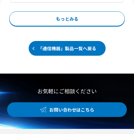
やライン作業場などの作業環境改善
く流すNFT（薄膜式水耕栽培）方式
でそれぞれの窓枠に合わせたサイズ
● イベントテントや農業施設などの
を採用し、水量が少なく軽量化され
を提供します。 【特徴】 ●80メッ
大空間における快適な空間づくり
ているため、資材コストを抑えるこ
シュの極細網目による微小な虫やホ
もっとみる
とができます。 スライド式栽培台を
コリの確実な侵入防止 ●マジックテ
用いて栽培面積を増やし、限られた
ープによる簡単な取り付けと窓開閉
スペースを最大限に活用します。 ま
用ファスナーの搭載 ●メーカー国内
た、ハイドロコントローラにより循
工場での10mm単位のオーダーメイ
環養液の肥料濃度や酸度を自動で管
ド製作と短納期対応 【用途・事例】
「通信機器」製品一覧へ戻る
理でき、養液温度の調整も可能なた
●網戸の設置が困難な場所やコスト
め、作物の生育に適した環境を維持
を抑えたい環境での換気対策 ●一般
します。 初期投資を抑えやすく、充
的な網戸をすり抜ける小さな虫に悩
実した栽培技術サポート研修が用意
まされる現場での防虫対策 ●食品工
されているため、農業未経験の方や
場等における手軽で確実なフードデ
異業種からの新規参入、農福連携の
ィフェンスの構築
事業としても取り組みやすいシステ
お気軽にご相談ください
ムです。 【特徴】 ●NFT方式とス
ライド式栽培台による資材コスト抑
制と面積の有効活用 ●ハイドロコン
お問い合わせはこちら
トローラと熱交換器を用いた養液濃
度や温度の自動管理 ●設計から施工
および導入後の栽培技術指導まで一
貫したトータルサポート 【用途・事