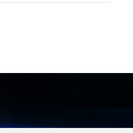
形物が混入している液体や高粘度液
目細タイプから、用途に合わせて選
体の移送が可能な食品移送特化ポン
択できます。 【特徴】 ●空調機や
プです。 二対のパドルがケーシング
ダクトからのホコリ飛散および微小
内で回転運動をする容積排除型の機
昆虫の侵入防止 ●マジックテープ仕
構を採用しています。 5cm大の固形
様による簡単設置とスムーズなフィ
物混入液体の移送に対応し、デリケ
ルター交換 ●空調機に負荷をかけな
ートなつぶ物も低破損率で移送でき
い高い通気性と燃焼時無毒な安全素
ます。 10万CPの高粘度液も超低速
材 【用途・事例】 ●食品工場にお
回転により、移送物を練らずに移送
けるフードディフェンスおよび異物
することが可能です。 可逆運転機能
混入対策 ●天井カセット型や床置パ
により清掃時の液回収を効率化でき
ッケージ型など各種エアコンへの防
るほか、わずか1〜2分で簡単に分解
虫対策 ●サビの飛散が懸念されるユ
できるためメンテナンス性にも優れ
ニットクーラーなどの衛生環境改善
ています。 【特徴】 ●5cm大の固
形物混入液体を低破損率で移送可能
●10万CPの高粘度液を超低速回転
で練らずに移送 ●わずか1〜2分で
簡単に分解できる優れたメンテナン
ス性 【用途・事例】 ●餃子、シュ
ーマイ、メンチカツなどの具材の成
型機ホッパーへの移送 ●デリケート
な固形物を含む高粘度食品液体の移