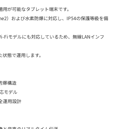
適用が可能なタブレット端末です。
Zone2）および水素防爆に対応し、IP54の保護等級を備
lar+Wi-Fiモデルにも対応しているため、無線LANインフ
た状態で運用します。
防爆構造
i対応モデル
全運用設計
像と音声のリアルタイム伝送