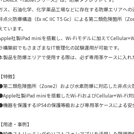
ガス、石油化学、化学薬品工場などに存在する防爆エリアへの
非点火防爆構造（Ex nC IIC T5 Gc）による第二類危険箇所（
えています。
Apple社製iPad miniを搭載し、Wi-Fiモデルに加えてCellu
ラ構築前でもさまざまなIT管理化の試験運用が可能です。
本製品を防爆エリアで使用する際は、必ず専用革ケースに入れ
【特徴】
●第二類危険箇所（Zone2）および水素防爆に対応した非点火
●Apple社製iPad miniを搭載したWi-FiおよびCellular+Wi-F
●機器を保護するIP54の保護等級および専用革ケースによる安
【用途・事例】
●映像ストリーミングやソフトフォンアプリを活用した現場画