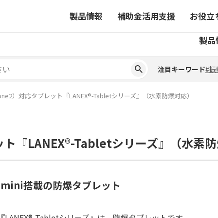
製品情報
補助金活用支援
お役立
注目キーワード
#振
製品
ーから探す
対象製品一覧
ちコラム
事業から探す
補助金ヘルプデスク
4コマ漫画でわかる取扱製
注目キーワード
#振
ーから探す
対象製品一覧
ちコラム
事業から探す
補助金ヘルプデスク
4コマ漫画でわかる取扱製
ピックアップ製品
ne2）対応タブレット『LANEX®-Tabletシリーズ』（水素防爆対応）
ピックアップ製品
ーションサイト
ト『LANEX®-Tabletシリーズ』（水素
ーションサイト
 mini搭載の防爆タブレット
『LANEX®-Tabletシリーズ』は、防爆タブレットです。