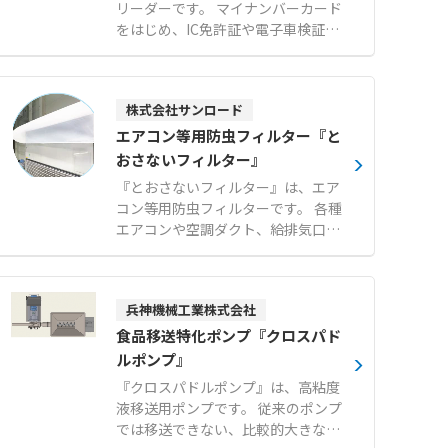
リーダーです。 マイナンバーカード
をはじめ、IC免許証や電子車検証な
どさまざまなカードに対応します。
介護情報基盤プロジェクト助成金対
象の認定モデルであり、スムーズな
株式会社サンロード
認証処理をサポートします。 USBバ
スパワー給電に対応し、Windows
エアコン等用防虫フィルター『と
やmacOS、Androidなど幅広いOS
おさないフィルター』
で使用可能です。 メーカーによる技
『とおさないフィルター』は、エア
術サポート体制も整備されており、
コン等用防虫フィルターです。 各種
導入後も安心して運用できます。
エアコンや空調ダクト、給排気口な
【特徴】 ●マイナンバーカードや各
どにマジックテープで簡単に取り付
種ICカードに対応した汎用性 ●Win
けでき、ホコリやチリ、サビの飛散
dowsやmacOSをはじめとする多様
や小さな虫の侵入を効果的に防ぎま
なOS対応 ●メーカーによる手厚い
兵神機械工業株式会社
す。 通気性の高い素材を使用してい
技術サポート体制 【用途・事例】
るため空調機に負荷をかけず、燃焼
食品移送特化ポンプ『クロスパド
●介護情報基盤導入におけるマイナ
時に塩素系有毒ガスも発生しませ
ルポンプ』
ンバーカード認証 ●医療機関や行政
ん。 角型、平型、筒型の基本形状に
窓口でのIC免許証・各種資格証の読
『クロスパドルポンプ』は、高粘度
加え、設置場所に応じたオーダーメ
み取り ●専用スタンドと組み合わせ
液移送用ポンプです。 従来のポンプ
イド製作にも対応可能です。 標準タ
たスマートフォンでの認証作業
では移送できない、比較的大きな固
イプと、より微小な異物に対応する