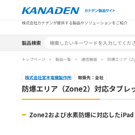
製品検索
株式会社カナデンが提供する製品やソリューションをご紹介
カテゴリから探す
トピックス
メーカ
補助金
お役立
補助金検索システム
製品検索
カテゴリから探す
トピックス
メーカ
補助金
お役立
補助金検索システム
エリア別おすすめ製品
特集
トップページ
製品一覧
通信機器
防爆エリア（Zo
エリア別おすすめ製品
特集
株式会社宮木電機製作所
取扱先：全社
カタログ・技術資料
ソリュ
防爆エリア（Zone2）対応タブレッ
カタログ・技術資料
ソリュ
Zone2および水素防爆に対応したiPad