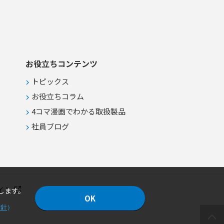
送 ●可逆運転による吐出ライン内の
液回収および清掃工程
お役立ちコンテンツ
トピックス
お役立ちコラム
4コマ漫画でわかる取扱製品
社員ブログ
イト
します。
OK
方針
）