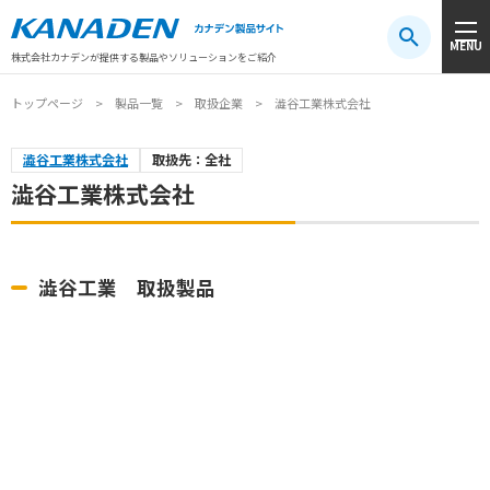
製品検索
MENU
注目キーワード
#振動センサ
#AGV
#防爆
#アシストスーツ
株式会社カナデンが提供する製品やソリューションをご紹介
トップページ
製品一覧
取扱企業
澁谷工業株式会社
澁谷工業株式会社
取扱先：全社
澁谷工業株式会社
澁谷工業 取扱製品