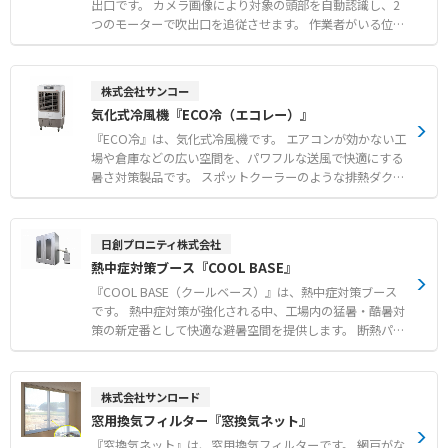
出口です。 カメラ画像により対象の頭部を自動認識し、2
つのモーターで吹出口を追従させます。 作業者がいる位置
へ効果的に冷風を届けることで、大空間でも作業環境の快
適性を向上させます。 対象者の不在時には一定時間後に初
期位置に戻るほか、給気停止信号の発信により空調の無駄
株式会社サンコー
を削減します。 単相AC100Vまたは200V電源があれば設置
気化式冷風機『ECO冷（エコレー）』
できるユニット構造により、短工期での導入に対応しま
す。 【特徴】 ●カメラ画像による頭部認識とモーター制
『ECO冷』は、気化式冷風機です。 エアコンが効かない工
御による自動追従機能 ●未検出時の給気停止信号発信等に
場や倉庫などの広い空間を、パワフルな送風で快適にする
よる省エネ化の実現 ●電源確保のみで取り付けが簡単なユ
暑さ対策製品です。 スポットクーラーのような排熱ダクト
ニット構造 【用途・事例】 ●工場や物流倉庫などの大空
がなく排熱が発生しないため、設置場所を選ばず冷やした
間における作業者の個別空調 ●作業者が移動と停止を繰り
空気を無駄なく届けます。 エアコンに比べて低消費電力で
返す現場での環境改善 ●熱がこもりやすく全体空調ではエ
あり、広い空間の暑さ対策を低コストで実現できます。 約
日創プロニティ株式会社
ネルギーロスが大きい場所での活用
80°のオートスイング機能を搭載し、広い作業スペースへ
熱中症対策ブース『COOL BASE』
広範囲に送風が可能です。 1〜9時間まで設定可能なタイマ
ー機能や水ポンプ保護など、安心の安全機能も充実してい
『COOL BASE（クールベース）』は、熱中症対策ブース
ます。 【特徴】 ● 排熱ダクト不要で設置場所を選ばない
です。 熱中症対策が強化される中、工場内の猛暑・酷暑対
排熱なし設計 ● エアコンに比べ低消費電力による低コス
策の新定番として快適な避暑空間を提供します。 断熱パネ
ト運用 ● 約80°のオートスイング機能による広範囲送風
ルを採用しており、お客様自身での組み立てが可能です。
【用途・事例】 ● 工場や倉庫における広い空間の全体冷
工場のレイアウト変更が発生した場合でも、簡単に解体や
却および暑さ対策 ● 整備工場やライン作業場などの作業
移設を行うことができます。 設置場所や人数に応じて、
株式会社サンロード
環境改善 ● イベントテントや農業施設などの大空間にお
1〜2人用、3〜4人用、6〜7人用の3つのサイズから選択可
窓用換気フィルター『窓換気ネット』
ける快適な空間づくり
能です（※スポットクーラーはオプション）。 【特徴】
●断熱パネルを使用した高い機能性 ●お客様自身での組み
『窓換気ネット』は、窓用換気フィルターです。 網戸がな