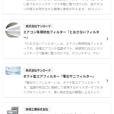
立てに対応 ●工場のレイアウト変更時にも簡単な解体と移
い窓でもマジックテープで手軽に取り付けられ、虫やホコ
設が可能 【用途・事例】 ●工場内における休憩時間の避
リの侵入を防ぎながら簡単に換気が行えます。 80メッシュ
暑エリア ●熱中症が疑われる作業者の一時的な救護スペー
の非常に細かい網目を採用しており、一般的な網戸ではす
ス
り抜けてしまう小さな虫も確実にシャットアウトします。
窓の開閉に便利なスライドファスナー付きで、日常の使い
株式会社サンロード
勝手にも配慮された設計です。 メーカー国内工場にて10m
エアコン等用防虫フィルター『とおさないフィルタ
m単位で1枚からオーダーメイド製作が可能で、短納期で
ー』
それぞれの窓枠に合わせたサイズを提供します。 【特徴】
●80メッシュの極細網目による微小な虫やホコリの確実な
『とおさないフィルター』は、エアコン等用防虫フィルタ
侵入防止 ●マジックテープによる簡単な取り付けと窓開閉
ーです。 各種エアコンや空調ダクト、給排気口などにマジ
用ファスナーの搭載 ●メーカー国内工場での10mm単位の
ックテープで簡単に取り付けでき、ホコリやチリ、サビの
オーダーメイド製作と短納期対応 【用途・事例】 ●網戸
飛散や小さな虫の侵入を効果的に防ぎます。 通気性の高い
の設置が困難な場所やコストを抑えたい環境での換気対策
素材を使用しているため空調機に負荷をかけず、燃焼時に
●一般的な網戸をすり抜ける小さな虫に悩まされる現場で
塩素系有毒ガスも発生しません。 角型、平型、筒型の基本
株式会社サンロード
の防虫対策 ●食品工場等における手軽で確実なフードディ
形状に加え、設置場所に応じたオーダーメイド製作にも対
ダクト型エアフィルター『電石サニフィルター』
フェンスの構築
応可能です。 標準タイプと、より微小な異物に対応する目
細タイプから、用途に合わせて選択できます。 【特徴】
『電石サニフィルター』は、ダクト型エアフィルターで
●空調機やダクトからのホコリ飛散および微小昆虫の侵入
す。 空調の吹出口に接続して使用するディスポーザブルタ
防止 ●マジックテープ仕様による簡単設置とスムーズなフ
イプのフィルターで、東レ株式会社の開発によるトレミク
ィルター交換 ●空調機に負荷をかけない高い通気性と燃焼
ロンを採用しています。 プラスとマイナスに分極させた不
時無毒な安全素材 【用途・事例】 ●食品工場におけるフ
織布による強力な電界が、周囲の浮遊粒子やカビ、ホコリ
ードディフェンスおよび異物混入対策 ●天井カセット型や
をほぼ完全に吸着します。 微風吹出し方式により、温度ム
新晃工業株式会社
床置パッケージ型など各種エアコンへの防虫対策 ●サビの
ラの少ない均一な室内環境を実現し、作業者の体感温度低