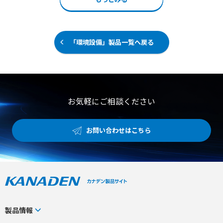
ら施工および導入後の栽培技術指導まで一貫したトータル
移送できます。 10万CPの高粘度液も超低速回転により、
サポート 【用途・事例】 ●異業種からの農業ビジネス新
移送物を練らずに移送することが可能です。 可逆運転機能
規参入や自営カフェ向け野菜の店舗生産 ●障害者就労支援
により清掃時の液回収を効率化できるほか、わずか1〜2分
施設などにおける農福連携事業としての活用 ●既存農家に
で簡単に分解できるためメンテナンス性にも優れていま
よる露地栽培や土耕栽培からの転換および生産品目の拡大
す。 【特徴】 ●5cm大の固形物混入液体を低破損率で移
「環境設備」製品一覧へ戻る
送可能 ●10万CPの高粘度液を超低速回転で練らずに移送
●わずか1〜2分で簡単に分解できる優れたメンテナンス性
【用途・事例】 ●餃子、シューマイ、メンチカツなどの具
材の成型機ホッパーへの移送 ●デリケートな固形物を含む
高粘度食品液体の移送 ●可逆運転による吐出ライン内の液
回収および清掃工程
お気軽にご相談ください
お問い合わせはこちら
製品情報