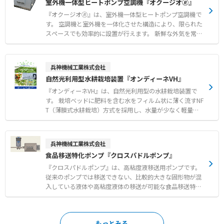
室外機一体型ヒートポンプ空調機『オクージオ🄬』
飛散が懸念されるユニットクーラーなどの衛生環境改善
下や食材の表面乾燥を防ぎます。 汚れたら新品に交換する
だけの簡単メンテナンスで、衛生的かつ経済的にクリーン
『オクージオ🄬』は、室外機一体型ヒートポンプ空調機で
な作業空間を維持できます。 【特徴】 ●トレミクロンの
す。 空調機と室外機を一体化させた構造により、限られた
電界によるカビやホコリなどの優れた吸着性能 ●微風吹出
スペースでも効率的に設置が行えます。 新鮮な外気を常時
しによる室内の温度ムラ解消と食材の表面乾燥防止 ●汚れ
取り入れる全外気システムを採用しており、屋内の空気環
たら交換するだけのディスポーザブル仕様による高い衛生
境を快適に維持します。 オプションのドライモジュールを
面 【用途・事例】 ●食品工場や容器および包材工場にお
追加することで、夏期の除湿再熱機能だけでなく、冬期の
兵神機械工業株式会社
けるカビ飛散や落下菌対策 ●空調の冷風直撃による作業者
デフロスト時における冷風送風を緩和いたします。 さらに
自然光利用型水耕栽培装置『オンディーネVH』
の体感温度低下の改善 ●室内の均一な温度管理が求められ
水気化式加湿器の搭載も可能であり、乾燥しがちな冬期の
る現場での空調環境向上
室内にも潤いのある空気を提供します。 【特徴】 ●空調
『オンディーネVH』は、自然光利用型の水耕栽培装置で
機と室外機を一体化させた省スペース設計による高い設置
す。 栽培ベッドに肥料を含む水をフィルム状に薄く流すNF
性 ●新鮮な外気を常時取り入れて屋内の空気環境を快適に
T（薄膜式水耕栽培）方式を採用し、水量が少なく軽量化
保つ全外気システム ●除湿再熱や冬期の冷風送風緩和を可
されているため、資材コストを抑えることができます。 ス
能にするドライモジュールオプション 【用途・事例】 ●
ライド式栽培台を用いて栽培面積を増やし、限られたスペ
確実な換気と快適な温度管理が同時に求められる大規模事
ースを最大限に活用します。 また、ハイドロコントローラ
兵神機械工業株式会社
業所での一般空調 ●適切な湿度管理が必要な冬期の室内に
により循環養液の肥料濃度や酸度を自動で管理でき、養液
食品移送特化ポンプ『クロスパドルポンプ』
おける大容量加湿を伴う空気制御 ●複数台を連携させてデ
温度の調整も可能なため、作物の生育に適した環境を維持
フロスト時の能力低下を抑制するローテーション運用
します。 初期投資を抑えやすく、充実した栽培技術サポー
『クロスパドルポンプ』は、高粘度液移送用ポンプです。
ト研修が用意されているため、農業未経験の方や異業種か
従来のポンプでは移送できない、比較的大きな固形物が混
らの新規参入、農福連携の事業としても取り組みやすいシ
入している液体や高粘度液体の移送が可能な食品移送特化
ステムです。 【特徴】 ●NFT方式とスライド式栽培台によ
ポンプです。 二対のパドルがケーシング内で回転運動をす
る資材コスト抑制と面積の有効活用 ●ハイドロコントロー
る容積排除型の機構を採用しています。 5cm大の固形物混
ラと熱交換器を用いた養液濃度や温度の自動管理 ●設計か
入液体の移送に対応し、デリケートなつぶ物も低破損率で
もっとみる