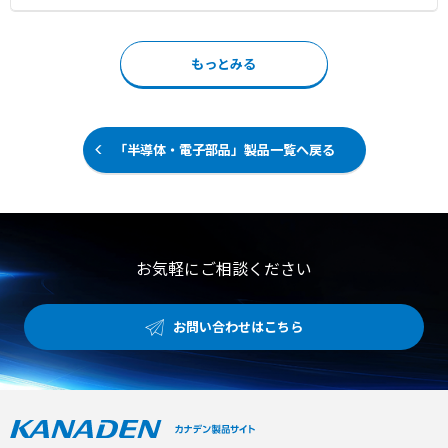
ンやスキャナ・ゲートウェイなどを設置・設定することで
A』 は、動作確認済み「オンライン資格確認用ICカードリ
位置・動態管理が可能です。 バッテリー交換の手間もい
ーダー」となります。 事業者のPC／モバイル端末＋カー
らないメンテナンスフリーな位置管理ができるため導入後
ドリーダーにてマイナンバーカードを読み取り保険資格を
も手間がかかりません。
もっとみる
確認します。 モバイル端末機の導入支援の補助金がござい
ます（4.1万円を上限に実費補助）。 『CIR415A』『CIR31
5A』 は、補助金対象製品となります。
「半導体・電子部品」製品一覧へ戻る
お気軽にご相談ください
お問い合わせはこちら