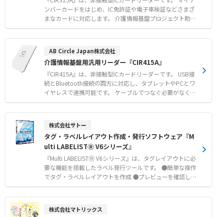
『CIR315A』は、非接触型ICカードリーダーです。 マイナ
ンバーカードをはじめ、IC免許証や電子車検証などさまざ
まなカードに対応します。 介護情報基盤プロジェクト助成
金対象の認定モデルであり、スムーズな認証処理をサポー
トします。 USBバスパワー給電に対応し、Windowsやma
cOS、Androidなど幅広いOSで使用可能です。 メーカーに
AB Circle Japan株式会社
よる技術サポート体制も整備されており、導入後も安心し
介護情報基盤用汎用リーダー『CIR415A』
て運用できます。 【特徴】 ●マイナンバーカードや各種IC
カードに対応した汎用性 ●WindowsやmacOSをはじめと
『CIR415A』は、非接触型ICカードリーダーです。 USB接
する多様なOS対応 ●メーカーによる手厚い技術サポート
続とBluetooth接続の両方に対応し、タブレットやPCとワ
体制 【用途・事例】 ●介護情報基盤導入におけるマイナ
イヤレスで連携可能です。 ケーブルでつなぐ必要がなく、
ンバーカード認証 ●医療機関や行政窓口でのIC免許証・各
受付設置や持ち運びでの運用に適しています。 介護情報基
種資格証の読み取り ●専用スタンドと組み合わせたスマー
盤プロジェクト助成金対象のマイナンバーカード読取り用
トフォンでの認証作業
汎用カードリーダー認定モデルです。 マイナンバーカード
株式会社サトー
をはじめ、IC免許証やHPKIカードなどさまざまなICカード
タグ・ラベルレイアウト作成・発行ソフトウェア『M
に対応します。 メーカーによる開発支援やサポート体制が
ulti LABELISTⓇ V6シリーズ』
整っており、購入後も安心して導入いただけます。 【特
徴】 ●USBおよびBluetooth接続の両対応による高い利便
『Multi LABELISTⓇ V6シリーズ』は、タグレイアウトに必
性 ●マイナンバーカードや各種ICカードに対応する優れた
要な機能を搭載したラベル発行ツールです。 ●簡単な操作
汎用性 ●専業メーカーによる充実した開発支援とサポート
でタグ・ラベルレイアウトを作成 ●プレビューを確認しな
体制 【用途・事例】 ●介護情報基盤導入におけるマイナ
がらデータ入力 ●高品質なバーコード印字 ●用途に合わ
ンバーカード認証処理 ●医療機関や行政窓口での本人確認
せてラベルのカットを制御 ●画面表示と印字が多言語に対
およびオンライン資格確認 ●タブレット端末と連携した省
応 ●プルダウンで簡単にRFIDエンコード設定 ●レイアウ
株式会社マトリックス
スペースや移動先でのカード読み取り
ト資産を有効活用 ※MultiLABELISTは、サトーホールディ