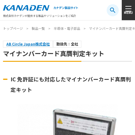
製品検索
MENU
注目キーワード
#振動センサ
#AGV
#防爆
#アシストスーツ
株式会社カナデンが提供する製品やソリューションをご紹介
トップページ
製品一覧
半導体・電子部品
マイナンバーカード真贋判定
AB Circle Japan株式会社
取扱先：全社
マイナンバーカード真贋判定キット
IC 免許証にも対応したマイナンバーカード真贋判
定キット