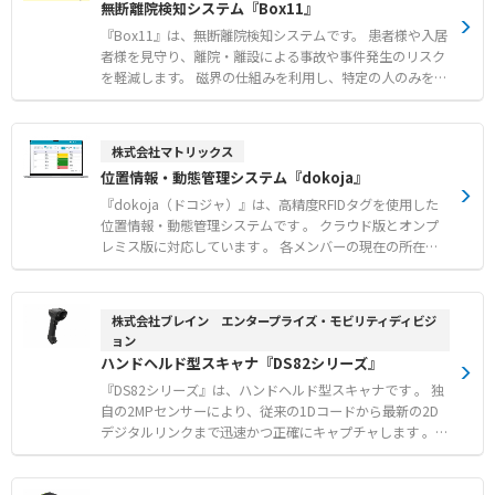
無断離院検知システム『Box11』
ングス株式会社の登録商標です。
『Box11』は、無断離院検知システムです。 患者様や入居
者様を見守り、離院・離設による事故や事件発生のリスク
を軽減します。 磁界の仕組みを利用し、特定の人のみを検
知して瞬時にお知らせします。 小型・軽量なICタグを採用
しており、対象者への負担をできる限り抑えたやさしい見
守りを実現します。 機器同士の通信は無線で行われるた
株式会社マトリックス
め、複雑な設置工事は不要で簡単に導入できます。 さら
位置情報・動態管理システム『dokoja』
に、スタッフの心理的負担の軽減や、ご家族への安心の提
供により、病院や施設の信頼性向上に貢献します。 【特
『dokoja（ドコジャ）』は、高精度RFIDタグを使用した
徴】 ●磁界の仕組みを利用した特定の人のみの正確な検知
位置情報・動態管理システムです 。 クラウド版とオンプ
と瞬時のお知らせ ●機器同士の無線通信による複雑な設置
レミス版に対応しています 。 各メンバーの現在の所在状
工事が不要な簡単な導入 ●音と光の色で最大5ヶ所まで検
況をリアルタイムで表示できるほか、マップ画像上やカー
知場所を特定できる専用の信号灯 【用途・事例】 ●病院
ド形式で各区域のメンバー人数を確認することもできます
や介護施設における患者様や入居者様の無断離院および離
。 指定した条件に基づいた、個人およびグループごとの日
株式会社ブレイン エンタープライズ・モビリティディビジ
設の防止 ●負担の少ない小型で軽量なICタグを活用したス
次・期間中の所在履歴も表示・確認できます 。 滞在超過
ョン
トレスフリーな見守り ●人感センサとの組み合わせによる
や機器状態の異常発生時には、画面やメールで通知する機
ハンドヘルド型スキャナ『DS82シリーズ』
ICタグを持たない対象者の検知
能も備えています 。 車両入退管理システムや、クリーン
『DS82シリーズ』は、ハンドヘルド型スキャナです 。 独
ルーム向けハンズフリー入退室管理システムと組み合わせ
自の2MPセンサーにより、従来の1Dコードから最新の2D
ての活用も可能です。 【特徴】 ● 高精度なRFIDタグを利
デジタルリンクまで迅速かつ正確にキャプチャします 。
用した位置情報・動態管理を実現 ● 滞在超過、機器状
ワークフローを効率化する多機能ボタンや、在庫管理をス
態、タグ電池NGなどの通知機能を搭載し、画面やメール
マートにする内蔵RFIDモデルなど、将来のニーズに応える
でアラートを送信可能 ● メンバー別、区域別、マップ上