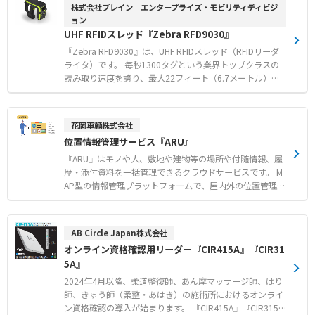
機能を備えています 。 インダクティブ技術による非接触
で現在の所在状況をリアルタイムで表示 【用途・事例】
株式会社ブレイン エンタープライズ・モビリティディビジ
充電に対応し、物理的な接触をなくすことで接点のメンテ
● 指定した日付や期間で、個人またはグループの１日の所
ョン
ナンス負担を大幅に軽減します 。 コンクリート面への落
在履歴、滞在時間をグラフと時間数で確認 ● メンバーの
UHF RFIDスレッド『Zebra RFD9030』
下にも耐える堅牢な設計により、小売や物流など、さまざ
所在を視覚的に把握できるマップ機能を任意の画像で設定
『Zebra RFD9030』は、UHF RFIDスレッド（RFIDリーダ
まな現場での安定した運用を支援します 。 【特徴】 ● 2M
し運用 ● 所在履歴やタグの検知履歴などのデータをCSV形
ライタ）です。 毎秒1300タグという業界トップクラスの
P光学システムによる高速・高精度なバーコードキャプチ
式のテキストデータとして出力 ●車両入退管理やクリーン
読み取り速度を誇り、最大22フィート（6.7メートル）の
ャ ● 業務に合わせてタスクを自由に割り当て可能なカス
ルームと連携した入退・所在管理
標準読み取り範囲に対応しています 。 6フィート（1.8メ
タマイズ多機能ボタン ● 摩耗を最小限に抑えるメンテナ
ートル）からのコンクリート落下に耐える耐衝撃性と、IP
ンス不要の非接触型ワイヤレス充電 【用途・事例】 ● 店
65およびIP67の防塵・防水性能を備えた超高堅牢設計によ
頭レジやセルフレジにおける商品スキャンおよびRFIDによ
花岡車輌株式会社
り、過酷な現場でも安心して使用できます 。 Wi-Fi 6を内
る在庫管理 ● イベント会場や交通機関のターミナルでの
位置情報管理サービス『ARU』
蔵しており、デバイス管理が容易であるほか、Zebra製モ
チケット確認および照合業務 ● 物流拠点や製造現場にお
バイルコンピュータやサードパーティ製スマートフォンと
『ARU』はモノや人、敷地や建物等の場所や付随情報、履
ける製品・部品の追跡および出荷荷受管理
も接続可能な柔軟性を有しています 。 【特徴】 ● 毎秒13
歴・添付資料を一括管理できるクラウドサービスです。 M
00タグの高速読取と最大6.7mの標準読取範囲 ● 1.8m落下
AP型の情報管理プラットフォームで、屋内外の位置管理も
耐性とIP65/IP67適合の優れた堅牢性 ● Wi-Fi 6内蔵による
可能なソリューションもご用意しております。 ●モノや人
容易なデバイス管理と柔軟な接続性 【用途・事例】 ● 物
にカルテを登録可能 企業で管理するモノ・人をひとつの
流・運輸現場における手荷物追跡やコールドチェーン管理
カルテで管理することができるので、もう紙での管理や部
AB Circle Japan株式会社
● 製造現場での仕掛品（WIP）追跡や原材料の棚卸 ● 資
署ごと管理で「ファイルどこいった」がなくなります。 ●
オンライン資格確認用リーダー『CIR415A』『CIR31
産追跡やアイテムの位置確認による業務効率化
図面やマップに紐付けがが可能 マップに図面がダイレク
5A』
トで配置でき、モノや人を紐付けすることができます。場
所や人に紐付けられるので、「あれどこいった」がなくな
2024年4月以降、柔道整復師、あん摩マッサージ師、はり
ります。 ●電源がないモノも屋内外で位置管理可能 マ
師、きゅう師（柔整・あはき）の施術所におけるオンライ
ップの機能に位置管理オプションでソーラーパワービーコ
ン資格確認の導入が始まります。 『CIR415A』『CIR315