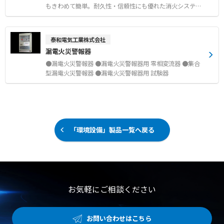
クト 特殊樹脂製のチューブは、簡単に曲げることができ設
もきわめて簡単。耐久性・信頼性にも優れた消火システム
置場所の形状を問いません。筐体内やアクセスしにくい場
です。 ●飛び抜けた冷却効果 50ミクロンのウォーター
所にも設置できます。 ●低価格で高性能 大掛かりな設置
ミストが、火災の熱に接し蒸発することで、1リットルの
工事、電気工事が必要ないため、低いコストで設置できま
水から1,700リットルの水蒸気が発生。急速冷却と酸素遮
泰和電気工業株式会社
す。 ●あらゆる対象用途に対応する5つの消火剤 消火剤
断で火災の連鎖を断ち、瞬時に消火可能。 ●電気配線が一
漏電火災警報器
は、Novec1230、ウォーターミスト、CO2、金属火災用消
切不要 電気式感知器を使用せず検知チューブが火災を検
火剤、ABC粉末を採用して、防護対象物の種類や二次災害
知。火災の探知から、消火剤の放出まで機械的に動作しま
●漏電火災警報器 ●漏電火災警報器用 零相変流器 ●集合
の危険性、開口部等の有無によって使い分けます。
すので外部電源やバックアップ電源が不要。 ●設置が簡単
型漏電火災警報器 ●漏電火災警報器用 試験器
でコンパクト 火災を検知する特殊樹脂製の検知チューブ
は、簡単に曲げることができるので、筐体内やアクセスし
にくい場所にも設置可能。 ●防爆エリアも設置可能 消
火システムの動作に電気的動作を使用していないため、特
別な工事をすることなく防爆エリアへも設置可能。 ●低価
格で高性能 大掛かりな設置工事、電気工事が必要ないた
「環境設備」製品一覧へ戻る
め、低コストで設置可能。
お気軽にご相談ください
お問い合わせはこちら