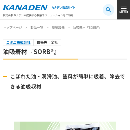
製品検索
MENU
注目キーワード
#振動センサ
#AGV
#防爆
#アシストスーツ
株式会社カナデンが提供する製品やソリューションをご紹介
トップページ
製品一覧
環境設備
油吸着材『SORB®』
コタニ株式会社
取扱先：全社
油吸着材『SORB®』
こぼれた油・潤滑油、塗料が簡単に吸着、除去で
きる油吸収材