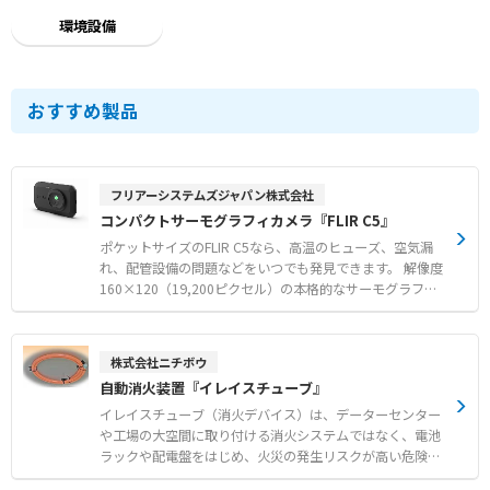
環境設備
おすすめ製品
フリアーシステムズジャパン株式会社
コンパクトサーモグラフィカメラ『FLIR C5』
ポケットサイズのFLIR C5なら、高温のヒューズ、空気漏
れ、配管設備の問題などをいつでも発見できます。 解像度
160×120（19,200ピクセル）の本格的なサーモグラフィ
カメラ、5メガピクセルのデジタルカメラ、LEDフラッシュ
ライトを搭載し、隠れた問題を簡単に特定できます。 C5
は撮った画像をクラウドサービス FLIR Igniteに直接アップ
株式会社ニチボウ
ロードすることで保存可能で、画像ファイルの整理やバッ
自動消火装置『イレイスチューブ』
クアップも可能です。 そして、すぐに画像を顧客と共有し
たり、問題と修理内容を記録した報告書を作成できます。
イレイスチューブ（消火デバイス）は、データーセンター
や工場の大空間に取り付ける消火システムではなく、電池
ラックや配電盤をはじめ、火災の発生リスクが高い危険な
箇所を部分的に防護するための消火デバイスです。 1㎥以