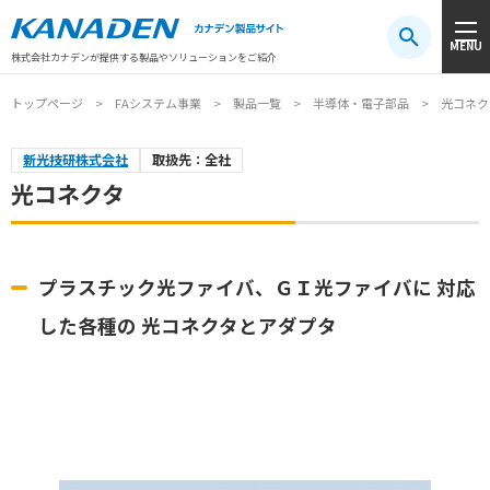
製品検索
MENU
注目キーワード
#振動センサ
#AGV
#防爆
#アシストスーツ
株式会社カナデンが提供する製品やソリューションをご紹介
トップページ
FAシステム事業
製品一覧
半導体・電子部品
光コネク
新光技研株式会社
取扱先：全社
光コネクタ
プラスチック光ファイバ、ＧＩ光ファイバに 対応
した各種の 光コネクタとアダプタ