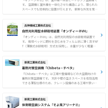
『オクージオ🄬』は、室外機一体型ヒートポンプ空調機で
す。 空調機と室外機を一体化させた構造により、限られた
スペースでも効率的に設置が行えます。 新鮮な外気を常時
取り入れる全外気システムを採用しており、屋内の空気環
境を快適に維持します。 オプションのドライモジュールを
追加することで、夏期の除湿再熱機能だけでなく、冬期の
兵神機械工業株式会社
デフロスト時における冷風送風を緩和いたします。 さらに
自然光利用型水耕栽培装置『オンディーネVH』
水気化式加湿器の搭載も可能であり、乾燥しがちな冬期の
室内にも潤いのある空気を提供します。 【特徴】 ●空調
『オンディーネVH』は、自然光利用型の水耕栽培装置で
機と室外機を一体化させた省スペース設計による高い設置
す。 栽培ベッドに肥料を含む水をフィルム状に薄く流すNF
性 ●新鮮な外気を常時取り入れて屋内の空気環境を快適に
T（薄膜式水耕栽培）方式を採用し、水量が少なく軽量化
保つ全外気システム ●除湿再熱や冬期の冷風送風緩和を可
されているため、資材コストを抑えることができます。 ス
能にするドライモジュールオプション 【用途・事例】 ●
ライド式栽培台を用いて栽培面積を増やし、限られたスペ
確実な換気と快適な温度管理が同時に求められる大規模事
ースを最大限に活用します。 また、ハイドロコントローラ
新晃工業株式会社
業所での一般空調 ●適切な湿度管理が必要な冬期の室内に
により循環養液の肥料濃度や酸度を自動で管理でき、養液
暑熱対策空調機『Chibeta－チベタ』
おける大容量加湿を伴う空気制御 ●複数台を連携させてデ
温度の調整も可能なため、作物の生育に適した環境を維持
フロスト時の能力低下を抑制するローテーション運用
します。 初期投資を抑えやすく、充実した栽培技術サポー
『Chibeta－チベタ』は工場や整備場などの大空間向けの
ト研修が用意されているため、農業未経験の方や異業種か
暑熱対策空調機です。 天井や壁の空きスペースを有効活用
らの新規参入、農福連携の事業としても取り組みやすいシ
できる薄型仕様のため、クレーン設備のある工場や狭い柱
ステムです。 【特徴】 ●NFT方式とスライド式栽培台によ
間にも天吊・壁掛設置が可能です。 室外機1系統に5台まで
る資材コスト抑制と面積の有効活用 ●ハイドロコントロー
マルチ接続でき、個別のリモコンで必要な機器だけを効率
ラと熱交換器を用いた養液濃度や温度の自動管理 ●設計か
的に運転できます。 設定温度に合わせやすい吹出温度制御
新晃工業株式会社
ら施工および導入後の栽培技術指導まで一貫したトータル
により、冷やしすぎを防止して快適な作業環境を実現しま
体育館空調システム『そよ風アリーナ🄬』
サポート 【用途・事例】 ●異業種からの農業ビジネス新
す。 【特徴】 ●最大の特長は20m先でも風速1m/sを実現