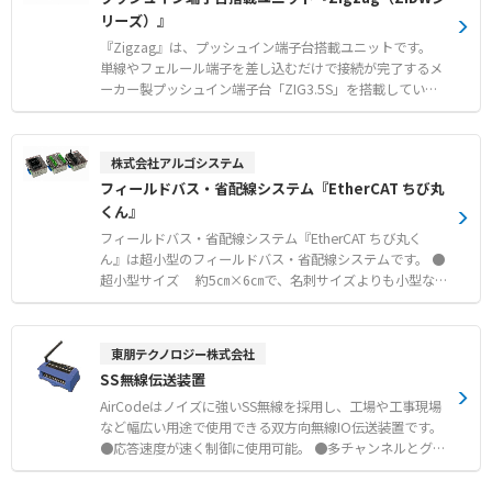
機の羽根や選別機のギアにおける機械的な破損防止
ション） ●微細な負荷調整が可能な微調ユニット搭載。
リーズ）』
（オプション） 【用途・事例】 ●データセンターの負荷
試験におけるUPSの電力共有能力検証 ●データセンターの
『Zigzag』は、プッシュイン端子台搭載ユニットです。
負荷試験における空調設備の冷却性能妥当性評価 ●病院や
単線やフェルール端子を差し込むだけで接続が完了するメ
商業施設、大学などに設置された非常用発電機の定期点検
ーカー製プッシュイン端子台「ZIG3.5S」を搭載していま
す。 端子間ピッチ3.5mmながら直径4mmの差込口を千鳥
配置することにより、スリーブ付きフェルール端子で1.5m
㎡までの電線に対応します。 幅広い各種コネクタを搭載し
株式会社アルゴシステム
た中継コネクタ端子台「ZIDWシリーズ」、スリムな24m
フィールドバス・省配線システム『EtherCAT ちび丸
m幅の4点リレーターミナル「ZIFR4シリーズ」、12点2回
くん』
路と24点1回路の2タイプを用意したコモン端子台「ZI-CO
Mシリーズ」をラインアップしています。 すべてのシリー
フィールドバス・省配線システム『EtherCAT ちび丸く
ズが35mmのDINレール取付に対応しています。 【特徴】
ん』は超小型のフィールドバス・省配線システムです。 ●
●単線やフェルール端子を差し込むだけで結線できるプッ
超小型サイズ 約5㎝×6㎝で、名刺サイズよりも小型な
シュイン方式 ●端子ピッチ3.5mmの省スペース性と千鳥
ボディに高機能を凝縮 ●コネクタは3種をラインアップ
配置による高い配線性の両立 ●用途に合わせて選べる中
e-CONコネクタ・MILコネクタ・端子台コネクタ ●DINレ
継・リレー・コモンの豊富なラインアップ 【用途・事例】
ールによる取付 ●入力フィルタの設定可能 （デジタル入
東朋テクノロジー株式会社
●各社PLCやサーボアンプなどとのコネクタ接続中継 ●キ
力・アナログ入力ユニットに設定可能） ●通信異常時の出
SS無線伝送装置
ーエンスKVシリーズのI/Oカードへの接続 ●35mmのDIN
力設定可能 （デジタル出力・アナログ出力ユニットに設定
レール取付による省スペースな配置
可能） ●CEマーキング適合
AirCodeはノイズに強いSS無線を採用し、工場や工事現場
など幅広い用途で使用できる双方向無線IO伝送装置です。
●応答速度が速く制御に使用可能。 ●多チャンネルとグル
ープID機能により、混信や誤動作を回避。 ●指向性アンテ
ナの使用で屋外1kmの伝送も可能 ●入力出力各8点を搭載