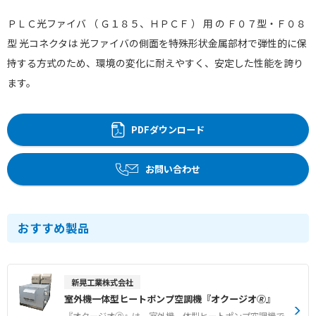
ＰＬＣ光ファイバ （ Ｇ１８５、ＨＰＣＦ ） 用 の Ｆ０７型・Ｆ０８
型 光コネクタは 光ファイバの側面を特殊形状金属部材で弾性的に保
持する方式のため、環境の変化に耐えやすく、安定した性能を誇り
ます。
PDFダウンロード
お問い合わせ
おすすめ製品
新晃工業株式会社
室外機一体型ヒートポンプ空調機『オクージオ🄬』