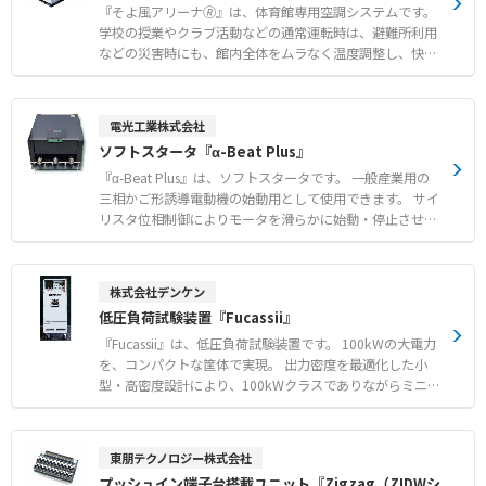
規参入や自営カフェ向け野菜の店舗生産 ●障害者就労支援
する大風量な送風能力 ●設置方法は天吊・壁掛の2種類か
『そよ風アリーナ🄬』は、体育館専用空調システムです。
施設などにおける農福連携事業としての活用 ●既存農家に
ら選べ、クレーン設備に干渉せず導入が可能 ●環境に配慮
学校の授業やクラブ活動などの通常運転時は、避難所利用
よる露地栽培や土耕栽培からの転換および生産品目の拡大
した冷媒種R32を使用 ●適切な送風温度を供給する給気温
などの災害時にも、館内全体をムラなく温度調整し、快適
度制御で、必要以上の電力消費を抑制 ●既存の監視システ
な環境を提供します。 空調機本体を館外に設置するため館
ムと連動でき、発停操作や故障警報の発報が可能 【用途・
内は非常に静かであり、館内に設置するそよ風ディフュー
事例】 ●工場や自動車整備場などにおける作業者の暑熱対
ザーは柔らかい素材のため、万が一落下してもそよ風ディ
電光工業株式会社
策および環境改善 ●天井クレーン等があり設置スペースが
フューザー全体から染み出すようにやわらかな気流が流れ
ソフトスタータ『α-Beat Plus』
限られる大空間への空調導入 ●特定の箇所へのスポット的
るため、バドミントンや卓球など、気流の影響を受けやす
な送風や複数エリアの個別温度管理
い繊細なスポーツにも最適です。 けがのリスクが低く安全
『α-Beat Plus』は、ソフトスタータです。 一般産業用の
です。画期的な構造により夏場の結露発生も抑制するた
三相かご形誘導電動機の始動用として使用できます。 サイ
め、館内への水落ちの心配がなく利用者の安全を守りま
リスタ位相制御によりモータを滑らかに始動・停止させ、
す。 また、災害時には窓を開けずに大量換気を行う「避難
機械側への衝撃や電源側の突入電流を抑制します。 指1本
所モード」への切り替えが可能で、密集空間での感染症拡
で初期印加電圧や始動時間、キックスタート、ソフトスト
大を予防します。 既存の体育館への後付けを想定してお
ップなどの多様な設定が可能です。 定常時はバイパス運転
株式会社デンケン
り、館内工事は約2週間という短工期で導入負担を軽減し
を行う制御方式で、一部モデルはバイパス回路を内蔵して
低圧負荷試験装置『Fucassii』
ます。 【特徴】 ●競技を妨げないやわらかな気流と稼働
います。 さまざまな設備機器の改善実績があり、機械的な
音を抑えた館外設置構造 ●災害時に窓を開けずに大量換気
損傷を大幅に低減します。 【特徴】 ●サイリスタ位相制
『Fucassii』は、低圧負荷試験装置です。 100kWの大電力
が行える避難所モードを搭載 ●既存の体育館にも約2週間
御による滑らかな始動・停止と突入電流の防止 ●ボタン操
を、コンパクトな筐体で実現。 出力密度を最適化した小
で設置できる短工期の後付け対応 【用途・事例】 ●学校
作で初期電圧や始動時間などの多様な設定が自由に可能 ●
型・高密度設計により、100kWクラスでありながらミニマ
の体育館における授業やクラブ活動時の熱中症対策 ●災害
定常時のバイパス運転対応および一部容量でのバイパス回
ムサイズを実現しました。 さらに、最大50台の一括制御
発生時における避難所の室温調整および感染症拡大の予防
路内蔵 【用途・事例】 ●ファンやポンプ、ブロワ、ベル
に対応し、安定したMW級の負荷試験を可能にします。
●バドミントンや卓球など気流の影響を受けやすい繊細な
トコンベアなどの緩やかな始動・停止 ●破砕機やミキサー
【特徴】 ●限られた場所でも運用しやすいコンパクト設計
東朋テクノロジー株式会社
スポーツ競技環境の改善
などの始動時に大きなトルクを必要とする負荷 ●カクハン
●複数台の負荷試験装置を一括で制御・管理が可能（オプ
プッシュイン端子台搭載ユニット『Zigzag（ZIDWシ