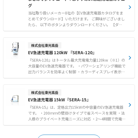
家庭での利用に特化し、電力使用量が多い時間帯に自動で
グ
充電出力を調整して停電を防ぐ「デマンドコントロール機
能」や、電気料金が安い夜間に充電予約ができる「スケジ
当社取り扱いメーカー8社の【EV急速充電器カタログをま
ュール機能」を搭載しています。 ●ビジネスタイプ: 複数
とめてダウンロード】いただけます。 ご興味がございまし
台の充電器を設置した際に、全体の電力上限を超えないよ
たら、 以下のボタンよりダウンロードください。 【ダウ
う自動で各充電器の出力を制御する「総電力制御」が可能
ンロードできるEV急速充電器メーカー】 ・株式会社ダ
です。 これにより、電気設備の増強なしでの導入や電気基
イヘン ・ニチコン株式会社 ・株式会社東光高岳 ・
本料金の大幅な上昇を防止します。 ●共通機能: 専用のス
新電元工業株式会社 ・日東工業株式会社 ・飛宏科技
株式会社東光高岳
マートフォンアプリやカードキーによる認証機能を設定で
日本株式会社（Phihong Technology Japan Co., Ltd.）
EV急速充電器 120kW 『SERA-120』
き、第三者による無断利用や盗電を防止します。 7.5mの
・九電テクノシステムズ株式会社 ・株式会社ジゴワッ
充電ケーブルが標準で付属します。 【用途・事例】 ●パ
ツ（※EV用普通充電器） ※弊社では、【補助金制度】を
『SERA-120』はトータル最大充電電力量120kw（※1）の
ーソナルタイプ: 戸建て住宅や集合住宅の駐車場など、個
活用したEV急速充電器の購入もサポートしております。ご
大容量のEV急速充電器です。 ・パワーシェアリング機能で
人の利用者が自宅で充電する場合に。太陽光発電と連携し
興味がある方は、ぜひお気軽にお問い合わせください。
出力バランスを効率よく制御 ・カラーディスプレイ表示で
た充電も可能です。 ●ビジネスタイプ: オフィスビル、商
操作が簡単 ・万が一の故障も出力を軽減して充電が可能
業施設、宿泊施設、月極駐車場など、複数台の設置や不特
・94％の高い変換効率 ・遠隔からの状態監視に対応※2 ・
定多数の利用者が想定され、利用料金の課金・決済が必要
課金サービスに対応 ・充電インフラ補助金の対象 ※1 2
株式会社東光高岳
な場合に。
系統のトータル最大充電電力量です。1口最大90kwです。
EV急速充電器 15kW『SERA-15』
※2 別途通信契約が必要です。
『SERA-15』は、定格出力15kWの中容量のEV急速充電器
です。 ・200ｍｍの壁掛けタイプで省スペースを実現 ・法
人様のプライベート充電ニーズに対応 ・2～4時間で充電
でき、フリート充電も可能 ・目的地充電・基礎充電に適し
たスペック・サイズ ・従来より細身の22sqケーブルで取
り回しが容易 ・充電インフラ補助金対象 その他オプショ