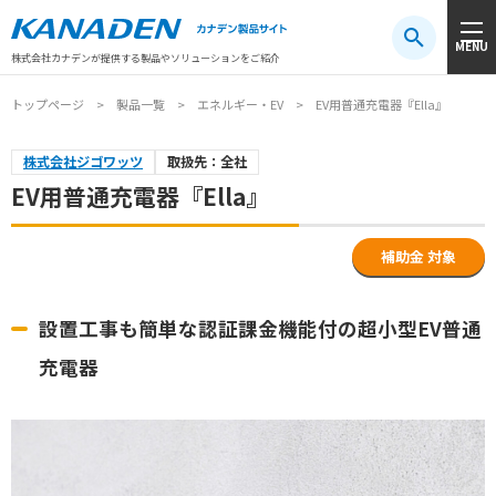
製品検索
MENU
注目キーワード
#振動センサ
#AGV
#防爆
#アシストスーツ
株式会社カナデンが提供する製品やソリューションをご紹介
トップページ
製品一覧
エネルギー・EV
EV用普通充電器『Ella』
株式会社ジゴワッツ
取扱先：全社
EV用普通充電器『Ella』
補助金 対象
設置工事も簡単な認証課金機能付の超小型EV普通
充電器