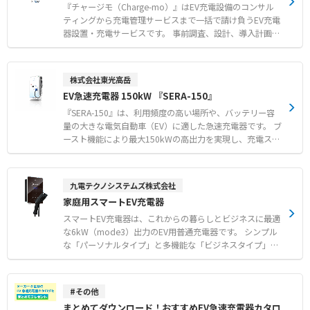
動自転車、電動キックボード、充電式電動工具の充電場所
『チャージモ（Charge-mo）』はEV充電設備のコンサル
や保管庫での備え ● EV車、ハイブリッド車、フォークリ
ティングから充電管理サービスまで一括で請け負うEV充電
フト等の重機やEVチャージステーションでの延焼防止
器設置・充電サービスです。 事前調査、設計、導入計画、
施工まですべてを自社完結することでスムーズに充電管理
サービスの導入が可能です。 遠隔監視システムにより、運
用中のメンテナンスやトラブルにもスピーディーに責任を
株式会社東光高岳
もって対応します。
EV急速充電器 150kW 『SERA-150』
『SERA-150』は、利用頻度の高い場所や、バッテリー容
量の大きな電気自動車（EV）に適した急速充電器です。 ブ
ースト機能により最大150kWの高出力を実現し、充電スピ
ードを向上させます。 万が一の故障時も出力を低減して充
電を継続できます。 日本国内で一般的な「三相3線式」の
電力供給方式を採用しており、設備の導入コスト削減に貢
九電テクノシステムズ株式会社
献します。 【特徴】 ●ブースト機能により最大150kWの
家庭用スマートEV充電器
高出力を実現します。 ●120kWタイプの充電器と同等の
寸法で、省スペースでの設置が可能です。 ●コネクタホル
スマートEV充電器は、これからの暮らしとビジネスに最適
ダを本体に内蔵しており、省スペース化や雨雪対策に貢献
な6kW（mode3）出力のEV用普通充電器です。 シンプル
します。 【用途・事例】 ●高速道路のサービスエリア・
な「パーソナルタイプ」と多機能な「ビジネスタイプ」の
パーキングエリア ●道の駅やコンビニエンスストアなど、
2種類をラインアップしています。 専用スマートフォンア
利用頻度の高い充電ステーション ●バッテリー容量の大き
プリと連携し、充電の予約設定やセキュリティ管理、利用
な業務用車両（バス、トラックなど）の充電拠点
料金の課金決済（ビジネスタイプ）までさまざまな機能を
#その他
スマートに活用できます。 【特徴】 ●パーソナルタイプ:
まとめてダウンロード！おすすめEV急速充電器カタロ