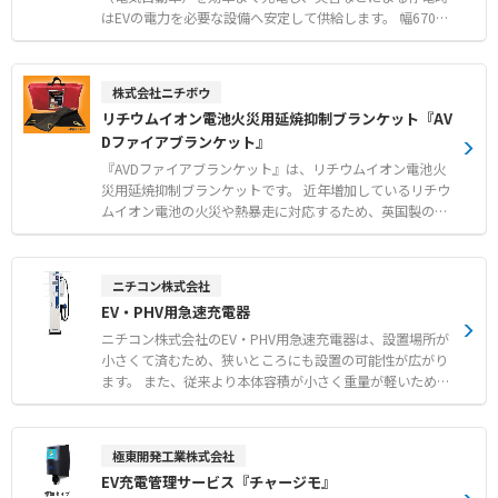
はEVの電力を必要な設備へ安定して供給します。 幅670×
高さ1,000×奥行260mmのコンパクトサイズと、充放電ケ
ーブルを含めても80kg以下という軽量ボディにより、狭小
スペースにも容易に搬入・設置が可能です。 吸気口のない
株式会社ニチボウ
完全密閉構造によりIP55等級の防塵・防水性能を備え、塩
リチウムイオン電池火災用延焼抑制ブランケット『AV
害地域やマイナス20℃から50℃までの幅広い温度環境に対
Dファイアブランケット』
応します。 停電時の自立運転において、並列に接続した複
数台のEV車とeLINK TPから同一系統に給電することができ
『AVDファイアブランケット』は、リチウムイオン電池火
ます。 さらに、外部のEMS（エネルギー・マネジメント・
災用延焼抑制ブランケットです。 近年増加しているリチウ
システム）と連携し、太陽光発電や蓄電池を組み合わせた
ムイオン電池の火災や熱暴走に対応するため、英国製の不
最適なシステム運用や遠隔制御が可能です。 【特徴】 ●8
燃性水系バーミキュライト分散液（AVD）を塗布した高耐
0kg以下の軽量設計とコンパクトサイズによる容易な搬入
熱性シリカガラス繊維を使用しています。 火災発生時に機
および設置 ●完全密閉構造によるIP55等級の防塵防水性と
器を覆うことで火炎の抑制だけでなく、電池破裂時の破片
ニチコン株式会社
過酷な環境に耐える頑丈さ ●自立運転時に複数のEV車か
飛散や煙、有毒ガスの拡大を効果的に抑制し、安全な避難
EV・PHV用急速充電器
ら同一系統に給電が可能 【用途・事例】 ●災害などによ
を可能にします。 メーカー試験において、1100℃の高温
る停電時における施設空調設備や機械式駐車場への非常用
にさらされた後も優れた強度と柔軟性を維持し、複数回の
ニチコン株式会社のEV・PHV用急速充電器は、設置場所が
電源供給 ●貨物エレベーターや給排水ポンプなどの三相機
使用が可能な高い耐久性を確認しています。 【特徴】 ●
小さくて済むため、狭いところにも設置の可能性が広がり
器やトランスを介した単相機器のバックアップ ●外部のE
優れた耐熱性を備えたシリカガラス繊維とバーミキュライ
ます。 また、従来より本体容積が小さく重量が軽いため、
MSと連携した太陽光発電や蓄電池を組み合わせた効率的な
トによる火炎抑制効果 ● 1100℃の高温環境にさらされた
設置工事が従来と比較して安価にできます。 10kW・25k
電力管理
後も機能や柔軟性を維持し複数回の再利用が可能 ● 電池
W・35kWは、低圧受電範囲で設置可能。CHAdeMO方式を
破裂時の頑丈な破片飛散防止性能および煙や有毒ガスの拡
採用。 【推奨する設置場所】 ショッピングセンター、コ
極東開発工業株式会社
大抑制効果 【用途・事例】 ● スマートフォンやモバイル
ンビニエンスストア、時間貸し駐車場、タクシースタン
EV充電管理サービス『チャージモ』
バッテリー、ノートPC等の小型電子機器の火災対策 ● 電
ド、小口配送荷捌き場等