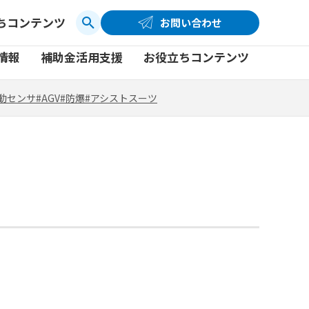
ちコンテンツ
お問い合わせ
お問い合わせ
コーポレートサイト
動センサ
#AGV
#防爆
#アシストスーツ
情報
補助金活用支援
お役立ちコンテンツ
品
製品一覧
社員ブログ
動センサ
#AGV
#防爆
#アシストスーツ
品
製品一覧
社員ブログ
動画
動画