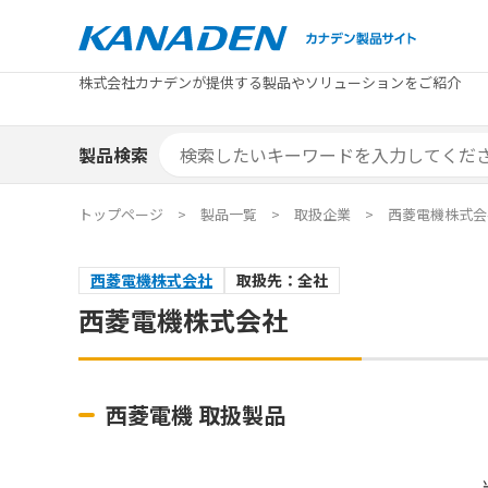
製品検索
株式会社カナデンが提供する製品やソリューションをご紹介
カテゴリから探す
トピックス
メーカ
補助金
お役立
補助金検索システム
製品検索
カテゴリから探す
トピックス
メーカ
補助金
お役立
補助金検索システム
エリア別おすすめ製品
特集
トップページ
製品一覧
取扱企業
西菱電機株式会
エリア別おすすめ製品
特集
西菱電機株式会社
取扱先：全社
カタログ・技術資料
ソリュ
西菱電機株式会社
カタログ・技術資料
ソリュ
西菱電機 取扱製品