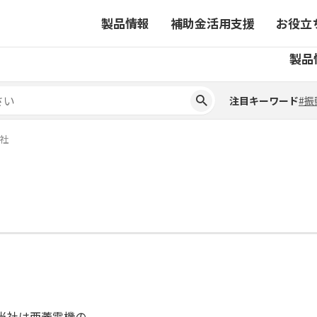
製品情報
補助金活用支援
お役立
注目キーワード
#振
製品
ーから探す
対象製品一覧
ちコラム
事業から探す
補助金ヘルプデスク
4コマ漫画でわかる取扱製
注目キーワード
#振
ーから探す
対象製品一覧
ちコラム
事業から探す
補助金ヘルプデスク
4コマ漫画でわかる取扱製
ピックアップ製品
社
ピックアップ製品
ーションサイト
ーションサイト
当社は西菱電機の