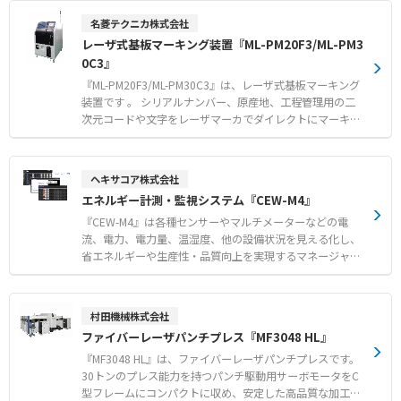
名菱テクニカ株式会社
レーザ式基板マーキング装置『ML-PM20F3/ML-PM3
0C3』
『ML-PM20F3/ML-PM30C3』は、レーザ式基板マーキング
装置です 。 シリアルナンバー、原産地、工程管理用の二
次元コードや文字をレーザマーカでダイレクトにマーキン
グします 。 スタンプ方式に比べ印字品質が安定し、かす
れやつぶれのないマーキングが可能です 。 ファイバレー
ザ搭載機は金属やセラミックなど多様な素材に対応し、高
ヘキサコア株式会社
精細な印字ができます 。 高精度な位置決めにより、限ら
エネルギー計測・監視システム『CEW-M4』
れたスペースへの印字が可能となり、基板設計の自由度が
向上します。 レーザマーキング装置を生産管理システムと
『CEW-M4』は各種センサーやマルチメーターなどの電
接続することで、生産計画との連携や製造情報の追跡が可
流、電力、電力量、温湿度、他の設備状況を見える化し、
能です 。 【特徴】 ●かすれやつぶれのない高品位な二次
省エネルギーや生産性・品質向上を実現するマネージャー
元コードや文字のダイレクトマーキング ●PLCやGOT採用
ソフトです。 ■小規模から大規模まで対応可能 最大20,
による高信頼性および常時パソコン接続不要の安定運用 ●
000センサーまで収容でき、小規模から大規模まで幅広く
内蔵反転機（オプション）で両面印字対応および省スペー
システム構築を行うことが可能です。 ヘキサコア製の監
村田機械株式会社
ス利用 【用途・事例】 ●プリント基板上の任意位置への
視機器（PAL-Plusシリーズ、PAL-Temp）はもとより、多
ファイバーレーザパンチプレス『MF3048 HL』
シリアルナンバーや二次元コードの高速印字 ●トレーサビ
くの製品に採用されているModbusプロトコル機器を管理
リティシステムとの連携による生産計画の共有と製造情報
することができるため、様々なセンサーを統合して効率的
『MF3048 HL』は、ファイバーレーザパンチプレスです。
の追跡 ●アライメント補正や印字後コード読取などのオプ
に監視できます。 また、クラウド上での利用や既存の自
30トンのプレス能力を持つパンチ駆動用サーボモータをC
ションを活用した不良流出防止
社サーバーなどにも構築可能であり、新規サーバーの導入
型フレームにコンパクトに収め、安定した高品質な加工を