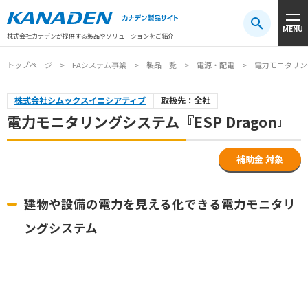
製品検索
MENU
注目キーワード
#振動センサ
#AGV
#防爆
#アシストスーツ
株式会社カナデンが提供する製品やソリューションをご紹介
トップページ
FAシステム事業
製品一覧
電源・配電
電力モニタリング
株式会社シムックスイニシアティブ
取扱先：全社
電力モニタリングシステム『ESP Dragon』
補助金 対象
建物や設備の電力を見える化できる電力モニタリ
ングシステム