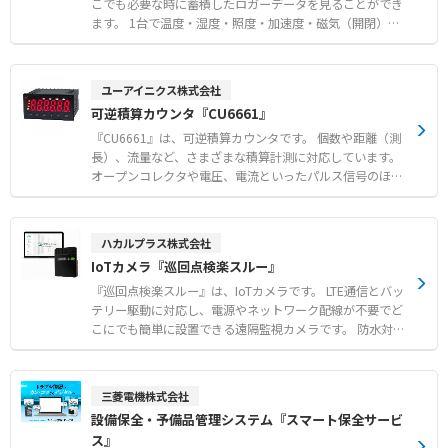
ータ収集機能も備えています。 【特徴】 ●ポート開放が
こでも必要な時に蓄積したロガーデータを見ることができ
不要で現場ネットワークのセキュリティを維持した簡単導
ます。 1台で温度・湿度・照度・加速度・磁気（開閉）デ
入 ●強力な暗号化と多要素認証をはじめ、第三者機関の安
ータの取得が可能です。 また、おくだけセンサーリンク
全性認証を取得した高いセキュリティ水準 ●各種プロトコ
は、置きたい場所や設備に「おくだけ」でIoT化を実現し
ルでのデバイスデータ収集とクラウドサービスへの転送機
ます。 ●データロガー おくだけセンサー内のセンサー
ユーアイニクス株式会社
能 【用途・事例】 ●ファイアウォール内部のPLCやカメラ
データを一定間隔で読み取り、内部のフラッシュメモリに
可逆積算カウンタ『CU6661』
など産業用デバイスへの安全なリモートアクセス ●現場デ
センサーデータを保存します。 ●センサーデータ 最短1
バイスからのデータ収集とAWSやAzureなどクラウド環境
0msec～、最大約3万ポイントのセンサーデータを記録す
『CU6661』は、可逆積算カウンタです。 個数や距離（測
への転送 ●SECOMEAクラウド上でのデータ可視化および
ることが可能です。 （例.加速度センサー（3軸）のデー
長）、流量など、さまざまな積算計測に対応しています。
分析ツールを通じた活用
タを、1sec周期で約24時間分を蓄積可能） ●保存 ログ
オープンコレクタや電圧、電流といったパルス信号のほ
データは、PC接続して「おくだけアシスタントツール」で
か、交流電圧信号やラインレシーバ信号など、多様なセン
エクスポートし、CSVファイル化することも可能です。
サー信号を受信可能です。 単相1MHz、90度位相差入力25
0kHzまでの高速パルスに対応し、優れた高速応答性を備
ハカルプラス株式会社
えています。 監視・制御用の警報出力を付与できるほか、
IoTカメラ『巡回点検楽スルー』
アナログ信号や各種通信などの多彩なインターフェースを
搭載可能です。 安心の4年間保証が付属しています。 【特
『巡回点検楽スルー』は、IoTカメラです。 LTE通信とバッ
徴】 ●多様なセンサー信号やパルス信号の受信に対応する
テリー駆動に対応し、電源やネットワーク配線が不要でど
高い汎用性 ●単相1MHzおよび90度位相差入力250kHzま
こにでも簡単に設置できる遠隔監視カメラです。 防水対応
で対応する高速応答性 ●警報出力や各種通信機能を搭載可
（IP65相当）やフラッシュ機能により、屋外や暗い場所で
能な親和性の高いインターフェース 【用途・事例】 ●工
も鮮明な画像を撮影できます。 1日数回のスケジュール撮
場ラインなどにおける製品の個数カウントや流量の積算計
影や任意のタイミングでの撮影により、離れた場所にある
三菱電機株式会社
測 ●エンコーダや各種センサーと組み合わせた高精度な距
メーターや現場の状況を自動で画像記録します。 撮影した
設備保全・予備品管理システム『スマート保全サービ
離や長さの測定 ●警報出力やアナログ信号伝送を活用した
データはクラウドへ転送され、PCやスマートフォンから一
ス』
外部機器の監視・制御システム
括管理できるため、巡回点検業務の負担軽減と効率化に貢