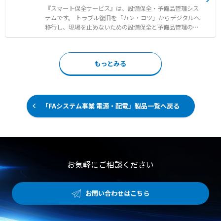
献します。 【特徴】 ●LTE通信とバッテリー駆動によりネ
『スマート保全サービス』は、設備保全・予備品管理シス
ットワーク・電源配線が不要 ●防水対応（IP65相当）と内
テムです。 トラブル復旧を「カン・コツ」からデジタルへ
蔵フラッシュで屋外や暗所の撮影も可能 ●クラウド経由で
移行し、現場を止めないための設備保全と予備品管理のDX
メーター画像を確認しながらデータ入力やグラフ化が可能
を実現します。 他社品を含むFA機器の生産中止や代替品情
【用途・事例】 ●学校や施設の屋上にあるポンプ盤の電流
報をプリセットしており、迅速な維持管理をサポートしま
計などの遠隔監視 ●病院の医療用ガスボンベの残量や圧力
す。 予備品ロケーションマップにより予備品の在庫数や保
メーターの自動記録 ●耐久試験の消耗度確認や工事完了後
もっとみる
管場所が一目で分かり、探索時間を短縮して迅速な復旧を
の現場の状態監視
可能にします。 また、図面や設備マニュアル、過去のトラ
ブル履歴などを設備カルテとして一元管理し、現場での迅
速な対応をアシストします。 定期保全計画や保全作業実績
の登録・管理を行う保全カレンダー機能により、抜け漏れ
「FAシステム事業 電源・配電」製品一覧へ戻る
のない定期保全で設備の安定稼働をサポートします。 【特
徴】 ●他社品を含むFA機器の生産中止や代替品情報のプリ
セット ●予備品の在庫数や保管場所が一目で分かる予備品
ロケーションマップ ●図面やマニュアル、過去のトラブル
履歴を設備カルテとして一元管理 【用途・事例】 ●QRコ
ード等の読取りによるリアルタイムな在庫管理と欠品対策
お気軽にご相談ください
●過去のトラブル履歴やAI分析を活用した現場での迅速な
復旧対応 ●定期保全計画の簡単な登録と管理による設備の
安定稼働
お問い合わせはこちら