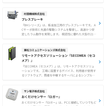
などお客様のご要望に柔軟に対応いたします。 ■設定変更
実現します。 Y方向にはツインボールネジを採用し、ワイ
にかかるコストを削減 本製品は、ユーザー様からいただ
ドなテーブルベースで支えることで、高速移動時の安定性
いたフィードバックを基に開発されたマネージャーソフト
と加工精度を向上させています。 高速・高精度なレーザ出
村田機械株式会社
です。 設定した閾値に応じた警報メール送信や、警報音
力制御により、複雑な形状や多様な金属材料の切断におい
プレスブレーキ
ツールによるアラート通知、グラフ表示、マップ表示な
て高品質な仕上がりを提供します。 さらに、加工点モニタ
ど、多彩な機能を備えています。 また、管理者様による
リングシステムにより、安定した連続運転をサポートしま
『BHシリーズ』は、板金加工用のプレスブレーキです。 A
運用しやすさに着目し、CSVファイルによる一括登録な
す。 【特徴】 ●サーボモータドライブとツインボールネ
Cサーボ技術と先進の駆動システムを駆使し、高速かつ安
ど、多数のセンサーを効率よく管理できる機能を持たせて
ジによる優れた安定性 ●パンチ・レーザ・タップ・成形加
定したラム動作を実現します。 視認性に優れた大型の21.5
います。 ほとんどの設定は運用管理者様自身でできるた
工による工程集約 ●高い省エネ性能を実現した環境配慮型
インチワイドディスプレイとマルチタッチ操作により、作
め、ベンダーによる設定変更にコストがかかりません。
設計 【用途・事例】 ●1台でのパンチ・タップ・成形等の
業効率と安全性を高める新しい操作システムを搭載してい
加工工程集約 ●稼働監視システムを活用した設備状態の可
ます。 また、金型クランプの設計最適化やCAD/CAMとの
兼松コミュニケーションズ株式会社
視化 ●銅やアルミなど多様な金属材料の切断加工
連携強化、充実した作業者支援機能により、あらゆる板金
リモートアクセスソリューション『SECOMEA（セコ
曲げ加工において高精度な仕上がりを提供します。 【特
メア）』
徴】 ●21.5インチワイドマルチタッチディスプレイ採用の
操作システム ●ボールスクリューおよびデュアルドライブ
『SECOMEA（セコメア）』は、リモートアクセスソリュ
による高速ラム動作 ●安定した繰り返し停止精度を実現す
ーションです。 工場に設置するデバイス、利用者が使用す
る高精度制御 【用途・事例】 ●配電盤等の深曲げ・箱曲
るソフトウェア、両者を中継するサーバによるシンプルな
げ加工 ●多品種少量生産における段取り替え時間の短縮
構成でリモートアクセスを実現します。 エンドツーエンド
●長尺大物加工から、筐体のステップベンドにも対応
の強力な暗号化や多要素認証を採用し、第三者機関による
安全性認証を取得しています。 VPNとは異なりファイアウ
サン電子株式会社
ォールでのポート開放が不要で、現場のデバイス設定を変
おくだけセンサー『ロガー』
更することなく導入可能です。 さらに、さまざまなプロト
コルでデバイスからデータを集め、クラウドに転送するデ
おくだけセンサー『ロガー』は、PCと接続していつでもど