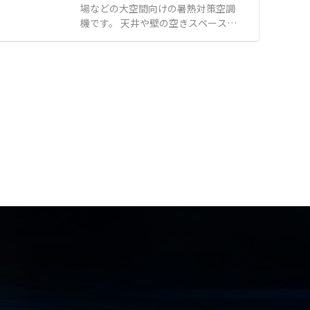
均一な室内環境を実現し、作業者の
場などの大空間向けの暑熱対策空調
体感温度低下や食材の表面乾燥を防
機です。 天井や壁の空きスペースを
ぎます。 汚れたら新品に交換するだ
有効活用できる薄型仕様のため、ク
けの簡単メンテナンスで、衛生的か
レーン設備のある工場や狭い柱間に
つ経済的にクリーンな作業空間を維
も天吊・壁掛設置が可能です。 室外
持できます。 【特徴】 ●トレミク
機1系統に5台までマルチ接続でき、
ロンの電界によるカビやホコリなど
個別のリモコンで必要な機器だけを
の優れた吸着性能 ●微風吹出しによ
効率的に運転できます。 設定温度に
る室内の温度ムラ解消と食材の表面
合わせやすい吹出温度制御により、
乾燥防止 ●汚れたら交換するだけの
冷やしすぎを防止して快適な作業環
ディスポーザブル仕様による高い衛
境を実現します。 【特徴】 ●最大
生面 【用途・事例】 ●食品工場や
の特長は20m先でも風速1m/sを実
容器および包材工場におけるカビ飛
現する大風量な送風能力 ●設置方法
散や落下菌対策 ●空調の冷風直撃に
は天吊・壁掛の2種類から選べ、ク
よる作業者の体感温度低下の改善 ●
レーン設備に干渉せず導入が可能 ●
室内の均一な温度管理が求められる
環境に配慮した冷媒種R32を使用 ●
現場での空調環境向上
適切な送風温度を供給する給気温度
制御で、必要以上の電力消費を抑制
●既存の監視システムと連動でき、
発停操作や故障警報の発報が可能
【用途・事例】 ●工場や自動車整備