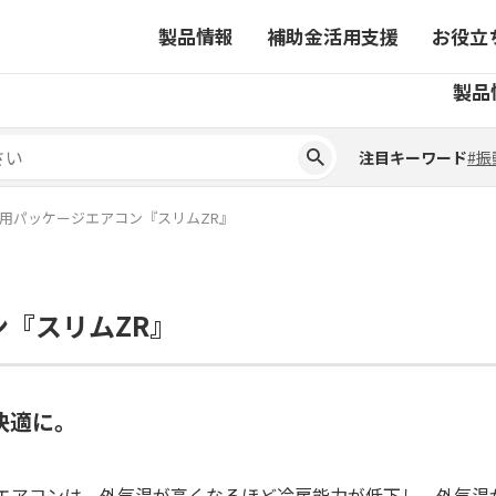
製品情報
補助金活用支援
お役立
注目キーワード
#振
製品
ーから探す
対象製品一覧
ちコラム
事業から探す
補助金ヘルプデスク
4コマ漫画でわかる取扱製
注目キーワード
#振
ーから探す
対象製品一覧
ちコラム
事業から探す
補助金ヘルプデスク
4コマ漫画でわかる取扱製
ピックアップ製品
用パッケージエアコン『スリムZR』
ピックアップ製品
ーションサイト
『スリムZR』
ーションサイト
快適に。
エアコンは、外気温が高くなるほど冷房能力が低下し、外気温