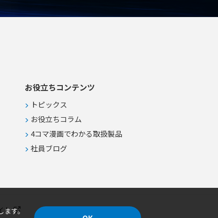
場などにおける作業者の暑熱対策お
よび環境改善 ●天井クレーン等があ
り設置スペースが限られる大空間へ
の空調導入 ●特定の箇所へのスポッ
ト的な送風や複数エリアの個別温度
管理
お役立ちコンテンツ
トピックス
お役立ちコラム
4コマ漫画でわかる取扱製品
社員ブログ
イト
します。