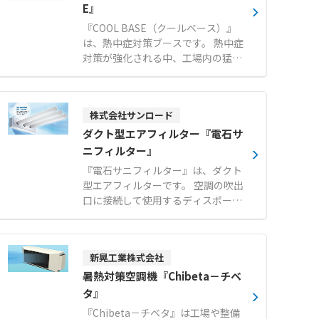
E』
『COOL BASE（クールベース）』
は、熱中症対策ブースです。 熱中症
対策が強化される中、工場内の猛
暑・酷暑対策の新定番として快適な
避暑空間を提供します。 断熱パネル
を採用しており、お客様自身での組
株式会社サンロード
み立てが可能です。 工場のレイアウ
ト変更が発生した場合でも、簡単に
ダクト型エアフィルター『電石サ
解体や移設を行うことができます。
ニフィルター』
設置場所や人数に応じて、1〜2人
『電石サニフィルター』は、ダクト
用、3〜4人用、6〜7人用の3つのサ
型エアフィルターです。 空調の吹出
イズから選択可能です（※スポット
口に接続して使用するディスポーザ
クーラーはオプション）。 【特徴】
ブルタイプのフィルターで、東レ株
●断熱パネルを使用した高い機能性
式会社の開発によるトレミクロンを
●お客様自身での組み立てに対応 ●
採用しています。 プラスとマイナス
工場のレイアウト変更時にも簡単な
新晃工業株式会社
に分極させた不織布による強力な電
解体と移設が可能 【用途・事例】
界が、周囲の浮遊粒子やカビ、ホコ
暑熱対策空調機『Chibeta－チベ
●工場内における休憩時間の避暑エ
リをほぼ完全に吸着します。 微風吹
タ』
リア ●熱中症が疑われる作業者の一
出し方式により、温度ムラの少ない
時的な救護スペース
『Chibeta－チベタ』は工場や整備