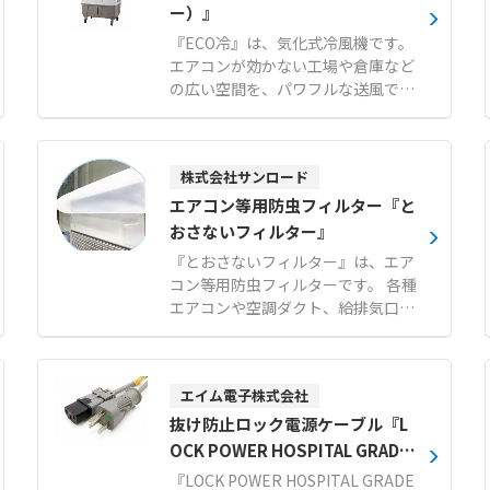
ー）』
『ECO冷』は、気化式冷風機です。
エアコンが効かない工場や倉庫など
の広い空間を、パワフルな送風で快
適にする暑さ対策製品です。 スポッ
トクーラーのような排熱ダクトがな
く排熱が発生しないため、設置場所
株式会社サンロード
を選ばず冷やした空気を無駄なく届
けます。 エアコンに比べて低消費電
エアコン等用防虫フィルター『と
力であり、広い空間の暑さ対策を低
おさないフィルター』
コストで実現できます。 約80°のオ
『とおさないフィルター』は、エア
ートスイング機能を搭載し、広い作
コン等用防虫フィルターです。 各種
業スペースへ広範囲に送風が可能で
エアコンや空調ダクト、給排気口な
す。 1〜9時間まで設定可能なタイ
どにマジックテープで簡単に取り付
マー機能や水ポンプ保護など、安心
けでき、ホコリやチリ、サビの飛散
の安全機能も充実しています。 【特
や小さな虫の侵入を効果的に防ぎま
徴】 ● 排熱ダクト不要で設置場所
エイム電子株式会社
す。 通気性の高い素材を使用してい
を選ばない排熱なし設計 ● エアコ
るため空調機に負荷をかけず、燃焼
抜け防止ロック電源ケーブル『L
ンに比べ低消費電力による低コスト
時に塩素系有毒ガスも発生しませ
OCK POWER HOSPITAL GRADE
運用 ● 約80°のオートスイング機能
ん。 角型、平型、筒型の基本形状に
CABLE』
による広範囲送風 【用途・事例】
『LOCK POWER HOSPITAL GRADE