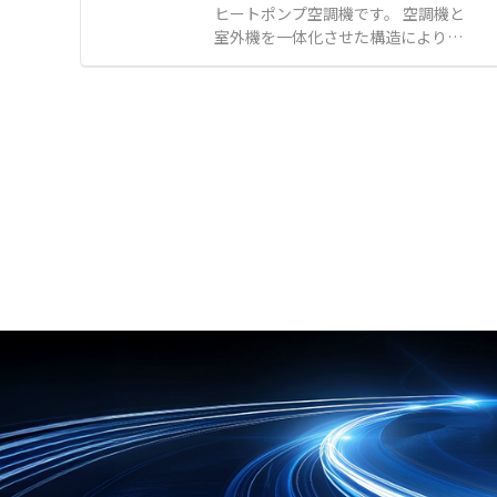
も配慮された設計です。 メーカー国
の個別空調 ●作業者が移動と停止を
ヒートポンプ空調機です。 空調機と
内工場にて10mm単位で1枚からオ
繰り返す現場での環境改善 ●熱がこ
室外機を一体化させた構造により、
ーダーメイド製作が可能で、短納期
もりやすく全体空調ではエネルギー
限られたスペースでも効率的に設置
でそれぞれの窓枠に合わせたサイズ
ロスが大きい場所での活用
が行えます。 新鮮な外気を常時取り
を提供します。 【特徴】 ●80メッ
入れる全外気システムを採用してお
シュの極細網目による微小な虫やホ
り、屋内の空気環境を快適に維持し
コリの確実な侵入防止 ●マジックテ
ます。 オプションのドライモジュー
ープによる簡単な取り付けと窓開閉
ルを追加することで、夏期の除湿再
用ファスナーの搭載 ●メーカー国内
熱機能だけでなく、冬期のデフロス
工場での10mm単位のオーダーメイ
ト時における冷風送風を緩和いたし
ド製作と短納期対応 【用途・事例】
ます。 さらに水気化式加湿器の搭載
●網戸の設置が困難な場所やコスト
も可能であり、乾燥しがちな冬期の
を抑えたい環境での換気対策 ●一般
室内にも潤いのある空気を提供しま
的な網戸をすり抜ける小さな虫に悩
す。 【特徴】 ●空調機と室外機を
まされる現場での防虫対策 ●食品工
一体化させた省スペース設計による
場等における手軽で確実なフードデ
高い設置性 ●新鮮な外気を常時取り
ィフェンスの構築
入れて屋内の空気環境を快適に保つ
全外気システム ●除湿再熱や冬期の
冷風送風緩和を可能にするドライモ
ジュールオプション 【用途・事例】
●確実な換気と快適な温度管理が同