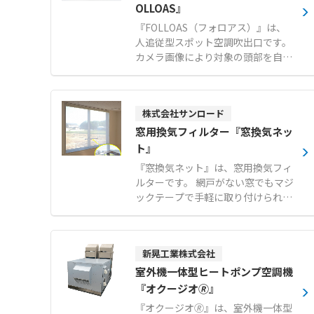
OLLOAS』
『FOLLOAS（フォロアス）』は、
人追従型スポット空調吹出口です。
カメラ画像により対象の頭部を自動
認識し、2つのモーターで吹出口を
追従させます。 作業者がいる位置へ
効果的に冷風を届けることで、大空
株式会社サンロード
間でも作業環境の快適性を向上させ
ます。 対象者の不在時には一定時間
窓用換気フィルター『窓換気ネッ
後に初期位置に戻るほか、給気停止
ト』
信号の発信により空調の無駄を削減
『窓換気ネット』は、窓用換気フィ
します。 単相AC100Vまたは200V電
ルターです。 網戸がない窓でもマジ
源があれば設置できるユニット構造
ックテープで手軽に取り付けられ、
により、短工期での導入に対応しま
虫やホコリの侵入を防ぎながら簡単
す。 【特徴】 ●カメラ画像による
に換気が行えます。 80メッシュの
頭部認識とモーター制御による自動
非常に細かい網目を採用しており、
追従機能 ●未検出時の給気停止信号
新晃工業株式会社
一般的な網戸ではすり抜けてしまう
発信等による省エネ化の実現 ●電源
小さな虫も確実にシャットアウトし
室外機一体型ヒートポンプ空調機
確保のみで取り付けが簡単なユニッ
ます。 窓の開閉に便利なスライドフ
『オクージオ🄬』
ト構造 【用途・事例】 ●工場や物
ァスナー付きで、日常の使い勝手に
流倉庫などの大空間における作業者
『オクージオ🄬』は、室外機一体型