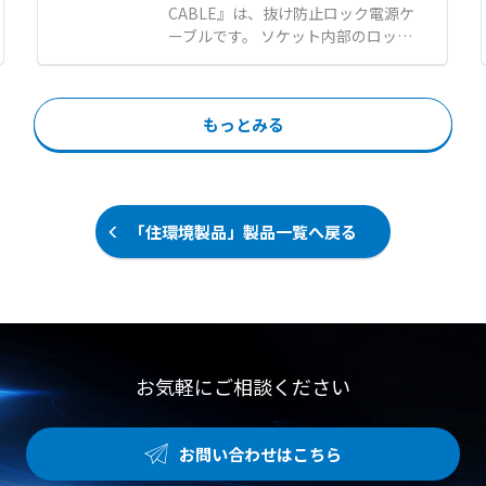
加え、設置場所に応じたオーダーメ
● 工場や倉庫における広い空間の全
CABLE』は、抜け防止ロック電源ケ
イド製作にも対応可能です。 標準タ
体冷却および暑さ対策 ● 整備工場
ーブルです。 ソケット内部のロック
イプと、より微小な異物に対応する
やライン作業場などの作業環境改善
機構だけで固定するため、接続する
目細タイプから、用途に合わせて選
● イベントテントや農業施設などの
機器を選ばずに抜け防止対策が行え
択できます。 【特徴】 ●空調機や
大空間における快適な空間づくり
ます。 工具や加工の手間がなく、ワ
ダクトからのホコリ飛散および微小
もっとみる
ンタッチで装着できるため医療現場
昆虫の侵入防止 ●マジックテープ仕
での誤脱事故を未然に防ぎます。 ラ
様による簡単設置とスムーズなフィ
インアップには、UL規格準拠のホ
ルター交換 ●空調機に負荷をかけな
スピタルグレードに対応した「APW
い高い通気性と燃焼時無毒な安全素
7-HG5-15/C13LS-02」と、医用プ
材 【用途・事例】 ●食品工場にお
「住環境製品」製品一覧へ戻る
ラグJIS T 1021に適合した「APW15
けるフードディフェンスおよび異物
-H5-15/C13LS-」を用意していま
混入対策 ●天井カセット型や床置パ
す。 PSEやRoHS10に対応してお
ッケージ型など各種エアコンへの防
り、安全で信頼性の高い医療環境を
虫対策 ●サビの飛散が懸念されるユ
構築します。 【特徴】 ●ソケット
ニットクーラーなどの衛生環境改善
内部のロック機構により接続機器を
選ばない万能仕様 ●工具や加工が一
お気軽にご相談ください
切不要でワンタッチ装着が可能な抜
け防止構造 ●UL規格準拠のホスピ
タルグレードや医用プラグJIS規格
お問い合わせはこちら
に適合 【用途・事例】 ●医療現場