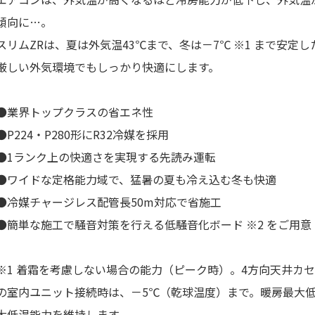
傾向に…。
スリムZRは、夏は外気温43℃まで、冬は－7℃ ※1 まで安定
厳しい外気環境でもしっかり快適にします。
●業界トップクラスの省エネ性
●P224・P280形にR32冷媒を採用
●1ランク上の快適さを実現する先読み運転
●ワイドな定格能力域で、猛暑の夏も冷え込む冬も快適
●冷媒チャージレス配管長50m対応で省施工
●簡単な施工で騒音対策を行える低騒音化ボード ※2 をご用意
※1 着霜を考慮しない場合の能力（ピーク時）。4方向天井カ
の室内ユニット接続時は、－5℃（乾球温度）まで。暖房最大
大低温能力を維持します。