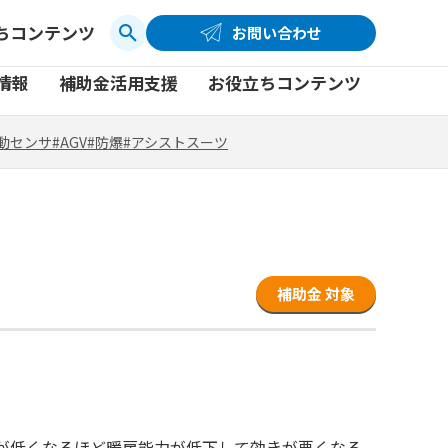
ちコンテンツ
お問い合わせ
お問い合わせ
コーポレートサイト
動センサ
#AGV
#防爆
#アシストスーツ
情報
補助金活用支援
お役立ちコンテンツ
品
製品一覧
社員ブログ
動センサ
#AGV
#防爆
#アシストスーツ
品
製品一覧
社員ブログ
動画
動画
補助金 対象
が低くなるほど暖房能力が低下して効きが悪くなる