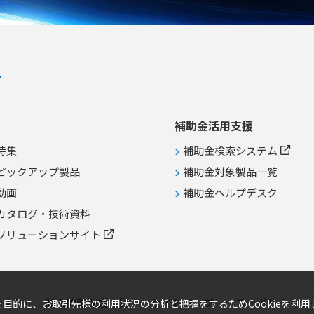
における各種医療機器の電源誤脱事
故防止 ●頻繁な抜き差しを必要とし
ない医療用電子機器の常時接続保護
●病院施設などの高い信頼性と安全
性が求められる電源系統の整備
補助金活用支援
特集
補助金検索システム
ピックアップ製品
補助金対象製品一覧
動画
補助金ヘルプデスク
カタログ・技術資料
ソリューションサイト
リスト
個人情報保護方針
サイトマップ
コーポレートサ
目的に、お取引先様の利用状況の分析と把握をするためCookieを利用