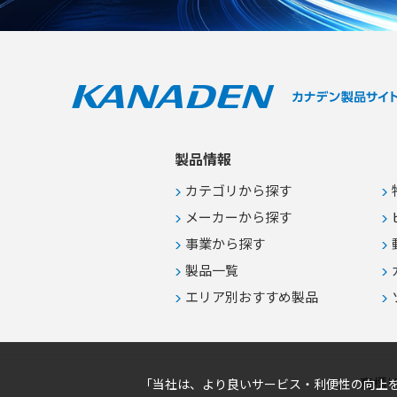
時に求められる大規模事業所での一
般空調 ●適切な湿度管理が必要な冬
期の室内における大容量加湿を伴う
空気制御 ●複数台を連携させてデフ
ロスト時の能力低下を抑制するロー
テーション運用
製品情報
カテゴリから探す
メーカーから探す
事業から探す
製品一覧
エリア別おすすめ製品
商標
「当社は、より良いサービス・利便性の向上を