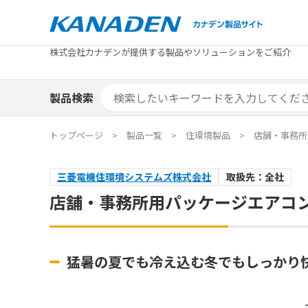
製品検索
株式会社カナデンが提供する製品やソリューションをご紹介
カテゴリから探す
トピックス
メーカ
補助金
お役立
補助金検索システム
製品検索
カテゴリから探す
トピックス
メーカ
補助金
お役立
補助金検索システム
エリア別おすすめ製品
特集
トップページ
製品一覧
住環境製品
店舗・事務所
エリア別おすすめ製品
特集
三菱電機住環境システムズ株式会社
取扱先：全社
カタログ・技術資料
ソリュ
店舗・事務所用パッケージエアコン
カタログ・技術資料
ソリュ
猛暑の夏でも冷え込む冬でもしっかり