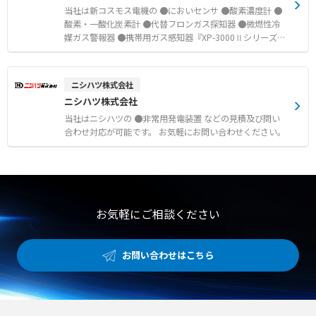
当社は新コスモス電機の ●においセンサ ●酸素濃度計 ●
酸素・一酸化炭素計 ●代替フロンガス探知器 ●微燃性冷
媒ガス警報器 ●携帯用ガス感知器『XP-3000Ⅱシリーズ』
●防爆ファン付きウェア『AIR FLOW PRO』 などの見積及
び問い合わせ対応が可能です。 お気軽にお問い合わせくだ
さい。
ニシハツ株式会社
ニシハツ株式会社
当社はニシハツの ●非常用発電装置 などの見積及び問い
合わせ対応が可能です。 お気軽にお問い合わせください。
お気軽にご相談ください
お問い合わせはこちら