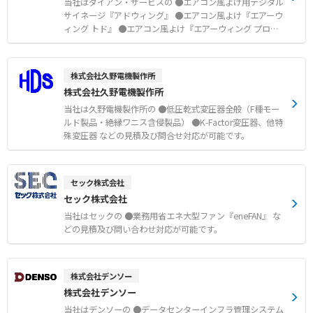
当社はダイアン・サービスの ●エアコン風よけ用デジタル
サイネージ『アドウィング』 ●エアコン風よけ『エアーウ
ィング トド』 ●エアコン風よけ『エアーウィング プロ』
などの見積及び問い合わせ対応が可能です。
株式会社久野電機製作所
株式会社久野電機製作所
当社は久野電機製作所の ●低圧乾式変圧器全般（F種モー
ルド製品・絶縁ワニス含侵製品） ●K-Factor変圧器、他特
殊変圧器 などの見積及び問合せ対応が可能です。
セック株式会社
セック株式会社
当社はセックの ●業務用省エネ大型ファン『eneFAN』 な
どの見積及び問い合わせ対応が可能です。
株式会社デンソー
株式会社デンソー
当社はデンソーの ●データセンターインフラ管理システム