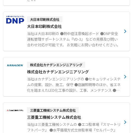
大日本印刷株式会社
大日本印刷株式会社
当社は大日本印刷の ●熱中症注意喚起ボード ●DNP安全
運転管理サポートシステム『VD-3』 などの見積及び問い
合わせ対応が可能です。 お気軽にお問い合わせください。
株式会社カナデンエンジニアリング
株式会社カナデンエンジニアリング
当社はカナデンエンジニアリングの ●セキュリティシステ
ムの提案、設計、施工、保守 ●店舗照明等のほか、省エネ
化を踏まえたLED化工事の設計、工事、メンテナンス ●官
公庁向けのCCTV、テレメーター、レーダのほか通信設備
の工事、保守、メンテナンス ●UPS、受変電設備を中心と
した電源盤や周辺盤の製作及び電源設備の工事、保守、メ
三菱重工機械システム株式会社
ンテナンス などの見積及び問い合わせ対応が可能です。
三菱重工機械システム株式会社
お気軽にお問い合わせください。
当社は三菱重工機械システムの ●エコ駐車場『スマートリ
フトパーク』 ●水平循環方式立体駐車場『セルパーク』