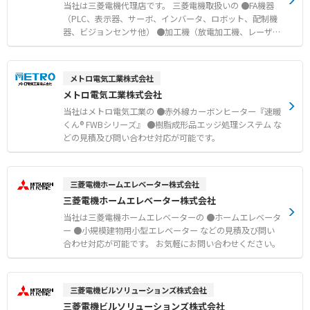
当社は三菱電機代理店です。 三菱電機取扱いの ●FA機器
（PLC、表示器、サーボ、インバータ、ロボット、配制機
器、ビジョンセンサ他） ●加工機（放電加工機、レーザ加
工機他） ●半導体・電子デバイス（パワー半導体デバイ
ス、高周波・光デバイス、赤外線センサ、他） ●ビル設備
関連（エレベータ、受配電設備、非常用発電設備、UPS
メトロ電気工業株式会社
（無停電電源装置）他） ●セキュリティ機器（ネットワー
メトロ電気工業株式会社
クカメラ、デジタルCCTVシステム他） ●交通システム/道
路システム ●三菱ネットワークカメラ『MELOOK AI』シ
当社はメトロ電気工業の ●赤外線カーボンヒーター『速暖
リーズ ●設備保全・予備品管理システム『スマート保全サ
くん® FWBシリーズ』 ●樹脂成形品エッジ処理システム な
ービス』 などの見積及び問い合わせ対応が可能です。 お
どの見積及び問い合わせ対応が可能です。
気軽にお問い合わせください。
三菱電機ホームエレベーター株式会社
三菱電機ホームエレベーター株式会社
当社は三菱電機ホームエレベーターの ●ホームエレベータ
ー ●小規模建物用小型エレベーター などの見積及び問い
合わせ対応が可能です。 お気軽にお問い合わせください。
三菱電機ビルソリューションズ株式会社
三菱電機ビルソリューションズ株式会社