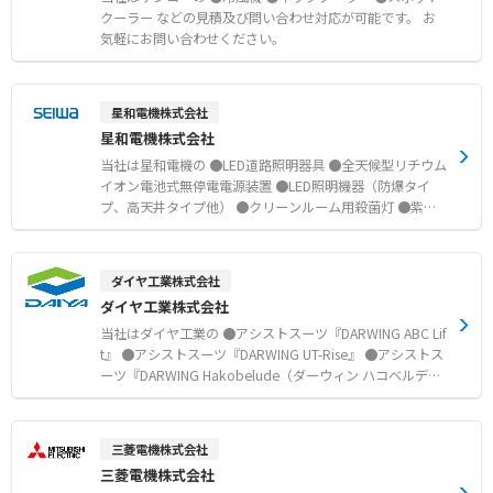
クーラー などの見積及び問い合わせ対応が可能です。 お
気軽にお問い合わせください。
星和電機株式会社
星和電機株式会社
当社は星和電機の ●LED道路照明器具 ●全天候型リチウム
イオン電池式無停電電源装置 ●LED照明機器（防爆タイ
プ、高天井タイプ他） ●クリーンルーム用殺菌灯 ●紫外
線除菌装置 ●間接照射型空気除菌装置 ●遮熱シート『Mirr
or Star』 ●防爆形サインLED灯器具『PZBPシリーズ』 ●
カメラ付LED透視灯『防爆形・密閉形カメラ付LED透視
ダイヤ工業株式会社
灯』 ●防爆形動体センサ『IZBP2A100J2A』 ●防爆形ネッ
ダイヤ工業株式会社
トワークカメラ ●Webリセットブレーカ『SWRB-M25F /
SWRB-M23F / SWRB-E23F3』 などの見積及び問い合わせ
当社はダイヤ工業の ●アシストスーツ『DARWING ABC Lif
対応が可能です。 お気軽にお問い合わせください。
t』 ●アシストスーツ『DARWING UT-Rise』 ●アシストス
ーツ『DARWING Hakobelude（ダーウィン ハコベルデ）
』 ●メッシュアクションギアクラシック ●アシストス
ーツ『DARWING Agerelude（ダーウィン アゲレルデ）』
●アシストスーツ『DARWINGワーキングアシストOPM』
三菱電機株式会社
などの見積及び問い合わせ対応が可能です。
三菱電機株式会社