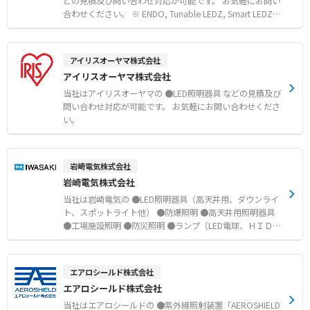
どの見積及び問い合わせ対応が可能です。 お気軽にお問い
合わせください。 ※ ENDO, Tunable LEDZ, Smart LEDZ,
Syncaは㈱遠藤照明の登録商標及びトレードマークであ
り、一部の掲載画像、ロゴは㈱遠藤照明が著作権を有しま
す。
アイリスオーヤマ株式会社
アイリスオーヤマ株式会社
当社はアイリスオーヤマの ●LED照明器具 などの見積及び
問い合わせ対応が可能です。 お気軽にお問い合わせくださ
い。
岩崎電気株式会社
岩崎電気株式会社
当社は岩崎電気の ●LED照明器具（高天井用、ダウンライ
ト、スポットライト他） ●防爆照明 ●高天井用照明器具
●工場施設照明 ●防災照明 ●ランプ（LED電球、ＨＩＤラ
ンプ） などの見積及び問い合わせ対応が可能です。 お気
軽にお問い合わせください。
エアロシールド株式会社
エアロシールド株式会社
当社はエアロシールドの ●紫外線照射装置「AEROSHIELD