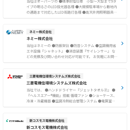
当社はオーパーツの ●標準耐塩仕様 小型〜大型まで9タ
イプの明るさのLED投光器各種 ●大規模駐車場から敷地内
の通路まで対応したLED街路灯各種 ●高天井用照明器具・
高天井照明用ランプ ほか オフィス・事務所用ベースラ
イト、防水・防雨タイプ などの見積及び問い合わせ対応が
可能です。 お気軽にお問い合わせください。
ネミー株式会社
ネミー株式会社
当社はネミーの ●防振架台 ●防音システム ●空調機用省
エネ設備『シャネット』 ●消音装置『サイレンサー』 な
どの見積及び問い合わせ対応が可能です。 お気軽にお問い
合わせください。
三菱電機住環境システムズ株式会社
三菱電機住環境システムズ株式会社
当社では、 ●ハンドドライヤー『ジェットタオル🄬』 ●
『ヘルスエアー®機能』搭載 循環ファン ●ショーケース、
冷凍・冷蔵機器 ●空調冷熱総合管理システム ●電算室用
パッケージエアコン ●空冷ヒートポンプチラー ●業務用
エコキュート ●ルームエアコン、スリムエアコン ●家庭
用除湿機 などの製品を取り扱っております。 お見積もり
新コスモス電機株式会社
などご希望の際は当社カナデンへお気軽にお問い合わせく
新コスモス電機株式会社
ださい。