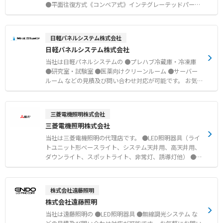
●平面往復方式《コンベア式》インテグレーテッドパーキ
ングシステム ●平面往復方式《パレット式》プレストパー
ク などの見積及び問い合わせ対応が可能です。 お気軽に
お問い合わせください。
日軽パネルシステム株式会社
日軽パネルシステム株式会社
当社は日軽パネルシステムの ●プレハブ冷蔵庫・冷凍庫
●研究室・試験室 ●医薬向けクリーンルーム ●サーバー
ルーム などの見積及び問い合わせ対応が可能です。 お気
軽にお問い合わせください。
三菱電機照明株式会社
三菱電機照明株式会社
当社は三菱電機照明の代理店です。 ●LED照明器具（ライ
トユニット形ベースライト、システム天井用、高天井用、
ダウンライト、スポットライト、非常灯、誘導灯他） ●青
空照明 ●ランプ（LED電球） などの見積及び問い合わせ対
応が可能です。 お気軽にお問い合わせください。
株式会社遠藤照明
株式会社遠藤照明
当社は遠藤照明の ●LED照明器具 ●無線調光システム な