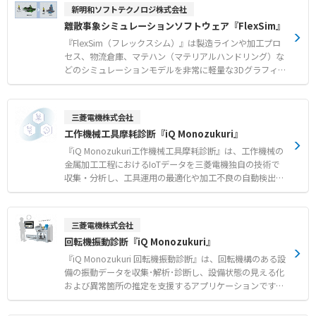
ーションモード） ●生産設備状態を可視化：「流量」「圧
新明和ソフトテクノロジ株式会社
力」「温度」や、各種センサ情報を産業用イーサネットま
離散事象シミュレーションソフトウェア『FlexSim』
たは、データ通信プロトコルOPC UAにより、上位システ
ムと通信が可能 ●IO-Linkに対応
『FlexSim（フレックスシム）』は製造ラインや加工プロ
セス、物流倉庫、マテハン（マテリアルハンドリング）な
どのシミュレーションモデルを非常に軽量な3Dグラフィッ
クで構築し、モノ・ヒトの流れを計算できるソフトウェア
です。 機械や作業員の稼働率・作業負荷、作業時間など多
岐にわたる情報について、グラフを使った一瞥表示も可能
三菱電機株式会社
です。 これにより工場や倉庫のボトルネックを発見し、性
工作機械工具摩耗診断『iQ Monozukuri』
能を最大化するために必要な比較データを瞬時に得ること
ができ、施設の最適化を支援します。 ●簡単で使いやすい
『iQ Monozukuri工作機械工具摩耗診断』は、工作機械の
・ドラッグ＆ドロップやショートカットキーなどを用い
金属加工工程におけるIoTデータを三菱電機独自の技術で
て、シミュレーションモデルの構築が可能 ・外部ファイ
収集・分析し、工具運用の最適化や加工不良の自動検出を
ルの取り込みにより、オブジェクトの外観を変更できる ●
実現するアプリケーションです。 ●収集データから診断対
データが軽く大規模なレイアウトでも計算ができる ・規
象加工区間を自動抽出 ●工具交換時期の最適化 ●工具寿
模が大きな工場や物流倉庫でも、瞬時に繰り返し計算が可
命が使用回数でわかる ●曲面加工等の複雑加工に対応した
三菱電機株式会社
能 ●結果をグラフ化し、分かりやすく表示 ・円グラ
診断
回転機振動診断『iQ Monozukuri』
フ、棒グラフ、ガントチャートなど、各種テンプレートを
保有 ・シミュレーションの時系列に沿って、グラフを自
『iQ Monozukuri 回転機振動診断』は、回転機構のある設
動更新 ・一元表示で容易に比較できる ●ノンプログラ
備の振動データを収集･解析･診断し、設備状態の見える化
ミングでプロセスの編集ができる ・プロセスフロー機能
および異常箇所の推定を支援するアプリケーションです。
により、ピッキング順序や搬送経路、工作機械などのキャ
モータ、送風機（ファン、ブロワ）、圧縮機、ポンプ、増
パシティを考慮した複雑なプロセスについても、プログラ
減速機、撹拌機、コンベア、コンバーティング機械など同