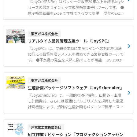
製造系SCADAとして国内トップクラスシェア「JoyWatc
『JoyCoMES Re』はパッケージ販売20年以上を誇るJoyシ
herSuite」の優れた機能を継承し、ビル監視/制御の機能を
リーズの最新ラインナップ現場帳票電子化ツールです。 ●
拡張した製品です。純国産ならではの迅速確実なサポート
電子帳票画面をExcelで作成できるので簡単 既存のExcel
で安心してご利用いただけます。
帳票をそのまま電子帳票画面としてコンバートできます。
また、入力規則などのExcel機能も利用可能です。 ●アシ
スタント機能で設定・入力が容易 アシスタント機能によ
東京ガス株式会社
り、専門用語、スクリプトなどを覚えなくても簡単に設定
リアルタイム品質管理支援ツール『JoySPC』
できます。 ●ワークフロー設定が可能 各電子帳票ごと
にワークフローを設定することができます。 ●周辺システ
『JoySPC』は、問題発生時に生産ラインへの対応を迅速
ムと連携してデータを活用 収集したデータを他システム
に行える品質管理システムを構築できる業務支援ツールで
で活用可能です。
す。 ●不良品の発生を未然に防ぐことが可能 JIS Z9021
に基づいた管理状態およびユーザが任意に定義した管理状
態に基づき品質データの傾向を監視します。 ●各チャート
表示はActiveXコントロールで提供 分析結果を表示す
東京ガス株式会社
る、管理図、ヒストグラム、パレート図、散布図等はActiv
生産計画パッケージソフトウェア『JoyScheduler』
eXコントロールでご提供し、エンドユーザの仕様にあった
システム構築を容易にします。
『JoyScheduler』は、一般的なMRP機能、山積み・山崩
し計画機能、さらには最適化アルゴリズムを採用した最適
計画機能により、煩雑な生産計画をパソコンで簡単・スピ
ーディーに作成することができ、計画担当者を手助けしま
す。 ●工程毎に優先順位計画が可能 色・形状などの処理
条件を考慮し、工程毎に製造順位を変更することができま
沖電気工業株式会社
す ●外部システムとの親和性追求 ERP、生産管理システ
組立作業ナビゲーション『プロジェクションアッセン
ムとのデータ連携が簡単にでき、外部からJoySchedulerの