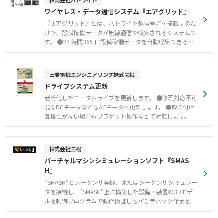
株式会社パトライト
設備と連動させ館内放送も可能です。 ●デジタル入力4
ワイヤレス・データ通信システム『エアグリッド』
点、デジタル出力1点を搭載しています。（D/DPモデルの
み） ●PoE（Power over Ethernet）に対応。（DPモデル
『エアグリッド』とは、パトライト製信号灯を搭載するだ
のみ） ●PLC連携機能。PLCと直接接続ができる為、製造
けで、設備稼働データが無線通信で収集されるシステムで
現場の異常報知も簡単に行えます。
す。 ●24 時間365 日設備稼働データを自動収集できるの
で、手書き日報のデータ入力や分析、資料作成から解放さ
れます。 ●ワイヤレスシステムなので設備のレイアウト変
更、更新、増設などの配線工事の手間を軽減できます。 ●
三菱電機エンジニアリング株式会社
設備メーカー関係なし ●設備年式関係なし
ドライブシステム更新
老朽化したモータドライブを更新します。 ●修理対応不可
能なDCモータなどをACモータへ更新します。 ●取り付け
互換性がない場合もブラケット製作などで対応します。
株式会社三松
バーチャルマシンシミュレーションソフト『SMAS
H』
"SMASH"とシーケンサ実機、またはシーケンサシミュレー
タを接続し、"SMASH"上に構築した設備・装置の3Dモデ
ルを制御プログラムで動作検証しながらデバック作業を実
現します。 ●現場での作業時間の短縮 ●不良による手戻