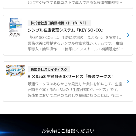
た割付を自動で行います。 様々なメーカーの加工機（レ
50名まで定額にしました。 ●クラウドだからどこでもOK
とにすぐ役立てる低コストで導入できるな設備稼働監視ソ
ーザー/TPP/複合機）に対応しています。
得意先様から、納期の変更や設計変更、また進捗状況の
リューションです。 ●タワーライトに付けるだけで設備の
確認、 新しい製品の割込み注文といった様々な要求が
稼働状況をワイヤレス送信 ●表示ソフトも標準装備 リア
日々発生していませんか？ パソコン、タブレットPC、
ルタイム表示＆データ収集 ●モバイル連携で人作業も見え
株式会社豊田自動織機（トヨタL&F）
スマートフォンでも利用可能で、 リアルタイムに進捗状
る化 ●メーカー問わずどのタワーライトにも取付可能
シンプル在庫管理システム『KEY SO-CO』
況の確認ができます。
『KEY SO-CO』は、手軽に現場の「見える化」を実現し、
業務改善に貢献するシンプル在庫管理システムです。 ●簡
単導入・簡単操作 ・簡単にインストール・初期設定が可
能 ・誰でも操作できるメニュー・画面構成 ●充実機能
で低価格なパッケージソフト ・在庫管理に必要なあらゆ
る機能を標準パッケージ化 ・カスタマイズなしでお客様
株式会社スカイディスク
ご自身による設定変更が可能 ●倉庫内の管理・作業がシス
AI×SaaS 生産計画DXサービス『最適ワークス』
テムでつながる ・入荷から出庫までの情報を一元管理
し、在庫状況等を見える化 ・業務改善につながる作業履
最適ワークスはあらかじめ設定した条件を加味して、生産
歴等のデータを出力 ・スマートフォン等から在庫状況を
計画を立案するSaaS型の「生産計画DXサービス」です。
リアルタイムに確認可能
製造業において生産の見通しを精緻に持つことは、後工程
や顧客に対して妥当な見通しを示すため、さらに、業務改
善していく、事業を成長させていくために重要です。 最適
ワークスは、「いつまでに、何個、どの製品を」というオ
ーダー情報から、AIが設備稼働・人員配置の割付け計画を
瞬時に立案します。 画立案業務の効率化を実現するだけで
なく、納期遵守・品質担保・在庫の適正化や現場の生産効
お気軽にご相談ください
率改善を支援する、「生産計画DX」を実現するサービスで