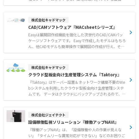
器にマルチベンダーで対応し、 ログやアラーム、 制御信
号などの稼動実績情報を自動取得してデータベース化。 設
備の稼動状況のリアルタイムな監視を実現し、 設備ごとの
株式会社キャドマック
加工／停止時間やアラーム発生時の主軸負荷などを分析し
CAD/CAMソフトウェア『MACsheetシリーズ』
て問題の早期発見・復旧、 ひとつの製品が出来上がるまで
の加工条件や稼動負荷データを分析することで、 効率的な
Easyは展開図作成機能を強化した次世代のCAD/CAMパッ
予防保全へと結びつけ、設備稼動のQCD向上を強力にサポ
ケージソフトウェアです。 Easyで作成したモデルはもちろ
ートします。 ●設備稼動状況のリアルタイムな監視で、問
ん、他CADモデルも簡単操作で展開図の作成が行え、その
題発生時の早期対応が可能に リアルタイムなリモート監
ままCAMへデータを渡し加工条件を考慮した自動割付が行
視を実現できます。 遠隔地からでも各設備の稼動状況を
えます。 3面図の立体化と展開図作成をスピードアップ、
工場全体/ライン単位/各設備ごとに一括監視できます。 ●
さらにはNCデータ作成までも容易にし、だれにでも製品の
株式会社キャドマック
「なぜ」が分かるデータを収集可能、品質劣化の真因分析
形状認識ができることを目指した新しいタイプの CAD/CA
クラウド型板金向け生産管理システム『Taktory』
を支援 外部センサーを介することなく、直接各NCコン
M ソフトです。 ●2Dデータを活用して3Dモデリングを容
トローラーとつなげることで、より深く・詳細な稼動デー
易に 3DCADに慣れていなくても三面図などの2Dデータ
『Taktory』はサーバー設置＆ネットワーク構築不要のWe
タを入手できます。 また外部センサーを介することで、
（DXF/DWG）を 活用することでスムーズに立体形状を
bシステムを利用したクラウド型板金向け生産管理システ
環境データも収集可能になり、相関分析を行うことができ
作成することができます。 ●初心者にも使いやすい展開図
ムです。 データはクラウドにバックアップされるので、全
ます。 それにより、品質劣化の真因に近づきます。
作成機能 曲げや突合せ箇所のわからない設計モデルでも
社員で作業リスト、負荷状況などの共有化が可能になりま
展開図が作成できます！！ 加工用に3Dモデルを作成し
す！ ●クライアント数 50名まで定額 社内の生産負荷や
なおす必要がなく、設計モデルの角部に曲げ、 突合せの
スケジュールを把握している人が数人しかおらず、 その
株式会社ジェイテクト
指示をするだけで単品/複数部品の展開図を作成できるの
人に聞かないとどの作業から進めていいかわからないとい
設備稼働監視ソリューション『稼働アップNAVI』
で初心者でも効率よく作業が行えます。 ●CADからCAMへ
ったこと起きてませんか？ Taktoryは、社内の生産状況
スムーズにデータを受け渡し CADで展開図を作成したら
をできるだけ簡単にみんなで共有できるシステムです。
『稼働アップNAVI』は、「設備稼働や人の作業が見えな
ダイレクトにCAMへ！！ 自動割付では加工条件を考慮し
だから多くの人に使ってもらいたくて、クライアント数を
い」「タイムリーな異常対応ができない」などのお困りご