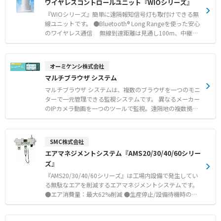
ワイヤレスコントロールユニット『WIOシリーズ』
です。 ●「純国産」の信頼性 純国産パッケージならで
はの迅速、確実なサポートでスムーズな導入、運用を実現
『WIOシリーズ』簡単に遠隔報知信号灯も取付けできる無
します。 ●ベーシック・低価格で実質的な機能を網羅
線ユニットです。 ●Bluetooth® Long Rangeを使った安心
主要メーカのPLCドライバと65,536点のI/O点数を標準装
のワイヤレス通信 無線到達距離は見通し100m、中継機
備し、低価格で提供します。
能で最大400mの長距離通信が可能 ●プラグ＆プレイでか
んたんスタート・電源ONでペアリング完了。設定不要で
すぐに使用可能 【推奨事例】 ●保全担当者への応援依頼
オーミケンシ株式会社
●死角になる設備の見える化 ●ユーティリティ設備の異常
マルチブラウザ システム
報知 ●入庫・搬送時のフォークリフト安全対策
マルチブラウザ システムは、複数のブラウザを一つのモニ
ターで一元管理できる監視システムです。 異なるメーカー
のIPカメラ動画を一つのツールで監視。遠隔地の複数拠点
の情報を一つのモニターで一覧表示できます。 三菱電機製
表示機GOTシリーズなどのブラウザ閲覧可能な機器と組み
合わせると「統括監視ツール」として利用できます。 生産
SMC株式会社
情報や社内通知など見せたい情報表示ができます。
エアマネジメントシステム『AMS20/30/40/60シリー
ズ』
『AMS20/30/40/60シリーズ』は工場内設備で発生してい
る無駄なエアを削減するエアマネジメントシステムです。
●エア消費量：最大62%削減 ●生産停止/設備待機時の低
圧化によりエア消費を削減（スタンバイモード） ●設備停
止状態によりバルブを遮断し、エア消費を削減（アイソレ