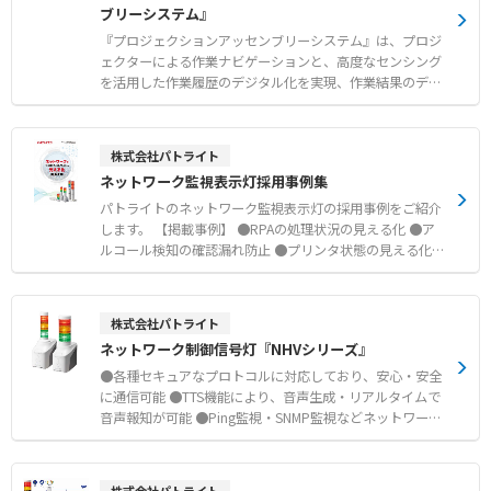
ブリーシステム』
起動、停止、計画処理等が簡単に実現できます ●加工組立
基板製造、電子部品、自動車部品等の加工組立工程に対応
『プロジェクションアッセンブリーシステム』は、プロジ
します。また、食品、薬品等のバッチ生産工程にも対応で
ェクターによる作業ナビゲーションと、高度なセンシング
きます ●わかりやすい計画評価機能 スケジューリングし
を活用した作業履歴のデジタル化を実現、作業結果のデジ
た結果を納期遅れ、リードタイム、滞留時間等の評価値と
タルデータ化（可視化）により、生産現場での組立作業ミ
してレーダチャート上でわかりやすく表示します
スのゼロ化を支援するシステムです。 ●作業ミス「ゼロ」
化 プロジェクターによる明確な部品取り出し指示、作業
株式会社パトライト
指示書や作業動画の投影を行います。 ●作業結果のデジタ
ネットワーク監視表示灯採用事例集
ルデータ化 作業実績として、部品取り出し結果や作業時
の映像を保存します。 ●問題箇所の可視化 ネック作
パトライトのネットワーク監視表示灯の採用事例をご紹介
業・工程を明確化、作業時の映像からムダを抽出します。
します。 【掲載事例】 ●RPAの処理状況の見える化 ●ア
ルコール検知の確認漏れ防止 ●プリンタ状態の見える化で
業務効率化 ●ECサイト：通販メール受注。問合せメール
の早期対応 ●顔認証システムによる入退室管理 ●感染対
策に早期発見で、二次感染防止 ●コールセンターの対応品
株式会社パトライト
質向上 ●災害情報の広域通報 ●クラウド活用によるPC・
ネットワーク制御信号灯『NHVシリーズ』
サーバーレスでの報知 ●サーバなど社内インフラの異常の
見える化 ●社内ネットワークの不正アクセスの報知 ●遠
●各種セキュアなプロトコルに対応しており、安心・安全
隔地のネットワーク機器の異常報知 ●タンク・ユーティリ
に通信可能 ●TTS機能により、音声生成・リアルタイムで
ティ設備の異常報知 ●ネットワークに接続できない設備の
音声報知が可能 ●Ping監視・SNMP監視などネットワーク
遠隔報知
機器の状態監視機能搭載 ●メール受信をお知らせするメー
ル検知可能（NHV-Mモデルのみ） ●音声による報知によっ
て詳細情報を伝える事ができます。 ●LINE OUTから放送