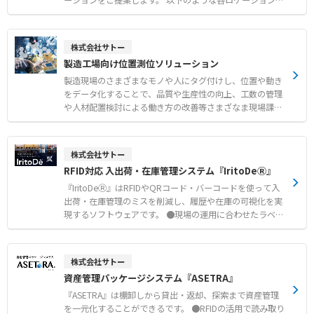
ーションをご提案します。 以下のような各ロケーションで
製造ラインの一部を変更する場合や現場の実長を計測せず
の課題の解決が可能です。 ●入庫 ・入庫業務を効率化し
に、事前にディスプレイ上のINTEGNANCE VR上でテスト
たい ・入庫や検品時のミスを防止したい ●本社・事務所
運営することで、開発期間やコストの削減が見込めます。
・固定資産や保全パーツの所在や個数を効率よく正確に把
株式会社サトー
●仮想空間上にプラントや製造工場、インフラ設備等を構
握したい ・人の出入りやモノの貸出・返却を把握し損失を
製造工場向け位置測位ソリューション
築する事で、オンラインで簡単に現場を確認でき、現場業
予防したい ●製造工程 ・正確にトレースデータを取得し
務の改革をサポート ●「ファストデジタルツイン」。お客
たい ・作業の着手・完了や工程進捗をリアルタイムに把握
製造現場のさまざまなモノや人にタグ付けし、位置や動き
様の空間を最短３日で仮想空間上に表現する圧倒的なスピ
したい ●出庫 ・出荷作業の効率化を図りたい ・出庫や検
をデータ化することで、品質や生産性の向上、工数の管理
ード ●空間シミュレーションで足場施工箇所の計画/共用
品時のミスや積み忘れ発生を防止したい ●アフターマーケ
や人材配置検討による働き方の改善等さまざなま現場課題
や機器更新の資材搬入経路確認、錯綜工事確認に利用可能
ット・消費者 ・アフターパーツの点数が多く、管理・棚卸
の解決に役立ちます。 ●作業工数の自動取得 ・作業者の
●現場の実長を計測せずにディスプレイ上で２点間の測量
作業に時間がかかる
負担なしにトレーサビリティを行う事が可能 ・入力作業が
が可能 ●パノラマ写真上にコロージョンループや腐食/損
減り生産に集中できるため品質が向上 ●モノ探し時間の削
株式会社サトー
傷の重点管理部をマッピング
減 ・歩き回る時間が削減され、作業者の負担が軽減 ・ス
RFID対応 入出荷・在庫管理システム『IritoDeⓇ』
ペースの有効利用が可能 ・適正な在庫管理で生産性向上
●稼働状況の可視化 ・適材適所の人材配置 ・全体が把握
『IritoDeⓇ』はRFIDやQRコード・バーコードを使って入
できるため納期管理が明確化 ・無駄のない動線に変えるこ
出荷・在庫管理のミスを削減し、履歴や在庫の可視化を実
とで作業の効率化が実現 ●バイタルや外部データによる安
現するソフトウェアです。 ●現場の運用に合わせたラベル
全管理 ・作業者の転倒検知やバイタルを把握し事故予防に
発行 ラベルによる正確なデータ管理で、手書きや手入力
でのミスを防止。 ●履歴・在庫の可視化 「ロケーショ
ン」や「期限」ごとのきめこまやかな在庫管理ができ、発
株式会社サトー
注点（発注基準数）管理による適正在庫の見極めが可能。
資産管理パッケージシステム『ASETRA』
●RFIDによる業務の効率化 RFIDを活用することで、非
接触で一括読み取りが可能。 ※IritoDeは、サトーホールデ
『ASETRA』は棚卸しから貸出・返却、探索まで資産管理
ィングス株式会社の登録商標です。
を一元化することができるです。 ●RFIDの活用で読み取り