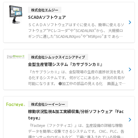
り時間の短縮 ●トラブル発生時の社内検証ツールとして使
用
株式会社エムジー
SCADAソフトウェア
ＳＣＡＤＡソフトウェアはすぐに使える、簡単に使えるソ
フトウェア“PCレコーダ”や“SCADALINX”から、 大規模ロ
ギングに適した“SCADALINXpro”や“MSRpro”まで あらゆ
る用途にお使いいただけるソフトウェアを取揃えていま
す。
株式会社シムックスイニシアティブ
金型生産管理システム『カサブランカⅡ』
『カサブランカⅡ』は、金型現場の生産の進捗状況を見え
る化するシステムです。 何がどこにあるか、状況の共有が
可能になります。 ●加工中の部品の見える化 画面上で
すべての部品の位置がわかります。 ●進捗状況（遅れ）の
見える化 型別や部品別のすべての進捗状況、遅れがわか
ります。 ●実績管理ができます。 金型毎の実績時間が集
株式会社シーイーシー
計されます。 ●現場に近いシステム 金型現場に特化し
稼動状況監視&加工実績収集/分析ソフトウェア『Fac
た専用システムです。 各工場固有の管理方法等にもカス
teye』
タマイズ対応可能です。
『Facteye（ファクティエ）』は、生産設備の詳細な稼動
データを簡単に収集できるシステムです。 CNC、PLC、各
種センサーやロボットなど、工場に導入されている設備機