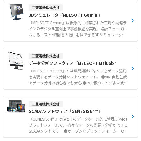
ミングすることなく構築可能 ・スクリプトの直接編集が
一方向への回転を一定時間、一定速度、一定負荷で継続で
三菱電機株式会社
可能 ●最新のVR（Virtual Reality）技術に対応 ・Oculus
きる設備を対象としています。 なお、プレス機など衝撃振
3Dシミュレータ『MELSOFT Gemini』
Rift, HTC Vive といった一般的なVR ヘッドセットに対応
動が発生する設備、AGVなど自走による振動が発生する設
備は、対象外としています。
『MELSOFT Gemini』は仮想的に構築された工場や設備ラ
インのデジタル空間上で事前検証を実現、設計フェーズに
おけるコスト･時間を大幅に削減できる3Dシミュレータで
す。 ●豊富なeカタログによる簡単な設備レイアウト ロ
ボット、コンベア、加工機などラインレイアウト検証に必
要なパーツを内蔵（約2800部品）。 三菱電機ロボット
三菱電機株式会社
もMELFA RV-FRシリーズ、RV-CRシリーズを中心にライン
データ分析ソフトウェア『MELSOFT MaiLab』
ナップ。 パーツをドラッグ＆ドロップし、簡単な設定を
するだけで、レイアウトを構築可能。 ●装置動作、制御プ
『MELSOFT MaiLab』とは専門知識がなくてもデータ活用
ログラムの事前検証 3DシミュレータとMELSOFTシミュ
を実現するデータ分析ソフトウェアです。 ●AIの自動生成
レータを同期させた連携動作により、制御ロジックを3D上
でデータ分析の初心者でも安心 ●FAで扱うことが多い波形
で確認可能。 実機レスでの事前検証を実現。 ●システ
データの処理が得意 ●分析と診断をひとつのツールででき
ムレコーダ連携による異常再現機能 ログデータのラダー
る ●三菱電機FA機器との親和性が高い
モニタ表示／波形表示、映像データ表示に加え3Dでも動作
三菱電機株式会社
を比較可能。 異常発生時の状況を詳細に確認することで
SCADAソフトウェア『GENESIS64™』
迅速なトラブルシューティングを実現。
『GENESIS64™』はFAとITのデータを一元的に管理するIoT
プラットフォームで、 様々なデータの監視・分析ができる
SCADAソフトです。 ●オープンなプラットフォーム OP
C™、MODBUS®といった業界標準のオープンなプロトコル