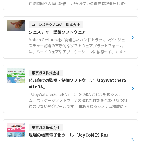
作業時間を大幅に短縮 現在お使いの資産管理番号と資産
ID（RFID情報）の2つのキーを紐付けし運用可能。専門性
の高いRFID書き込み機能も標準搭載。 ●RFIDとバーコー
ド・2次元コードの併用が可能 棚卸し・探索用端末上で
コーンズテクノロジー株式会社
RFID / バーコードの読み取りの切り替えがその場で可能。
ジェスチャー認識ソフトウェア
●既存の資産管理データベースと紐付けられ、現場システ
ムの開発工数を削減 CSVファイルで運用可能なため基幹
Motion Gestures社が開発したハンドトラッキング・ジェ
システムとの高い親和性を実現。 従来の手書き帳票をC
スチャー認識の革新的なソフトウェアプラットフォーム
SVファイルに統一し、運用効率を改善。 ●現場運用に最
は、ハードウェアやアプリケーションに依存せず、カメラ
適な読み取り機 文書や資料、カゴ車や工具などの資産に
を持つあらゆるデバイスへの組み込み対応が可能です。 カ
応じた最適な読み取り機の選択が可能。 RFIDゲートによ
メラ映像を基に、21点の手指関節の座標情報、手の右左・
る不正持出防止機能（オプション）。 ●貸出管理を正確に
表裏・向き・画面内に映るサイズ、並びに登録されてある
東京ガス株式会社
貸出の事前予約が可能。メール通知機能も搭載。（ex.返
ジェスチャーを検知・出力します。 （推奨アプリケーショ
ビル向けの監視・制御ソフトウェア『JoyWatcherS
却遅延時） ※ASETRAロゴは、サトーホールディングス株
ン） ●デジタルサイネージ ●キオスク端末 ●衛生 （エレ
uiteBA』
式会社の登録商標です。
ベータ・トイレ・医療） ●家電 （白物家電・コンロ等）
●エンターテインメント （LBE・AR/VR・遊技機等） ●人
『JoyWatcherSuiteBA』 は、SCADA とビル監視システ
材教育（ドライビングシュミレータ・医療教育・ハンズオ
ム、パッケージソフトウェアの優れた性能を合わせ持つ制
ン等） ●インダストリアル（組み立てライン・ファシリテ
約の少ない開発ツールです。 ●あらゆるシステム構成に対
ィマネジメント等） ●車載用途 （オーディオ/空調等のコ
応 １台のサーバあたり最大監視点数65,536点までの中
ントローラ等）
央監視システムとして、また電力、空調（熱源）、照明、
防災、セキュリティ、入退室などのサブシステムに、また
東京ガス株式会社
パネルコンピュータによるコンパクトな単独監視システム
現場の帳票電子化ツール『JoyCoMES Re』
としても利用できます。 ●信頼の実績と充実したサポート