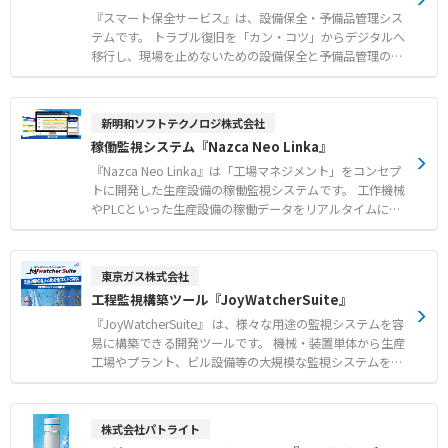
『スマート保全サービス』は、設備保全・予備品管理シス
テムです。 トラブル復旧を「カン・コツ」からデジタルへ
移行し、現場を止めないための設備保全と予備品管理のDX
を実現します。 他社品を含むFA機器の生産中止や代替品情
報をプリセットしており、迅速な維持管理をサポートしま
す。 予備品ロケーションマップにより予備品の在庫数や保
新明和ソフトテクノロジ株式会社
管場所が一目で分かり、探索時間を短縮して迅速な復旧を
稼働監視システム『Nazca Neo Linka』
可能にします。 また、図面や設備マニュアル、過去のトラ
ブル履歴などを設備カルテとして一元管理し、現場での迅
『Nazca Neo Linka』は「工場マネジメント」をコンセプ
速な対応をアシストします。 定期保全計画や保全作業実績
トに開発した生産設備の稼働監視システムです。 工作機械
の登録・管理を行う保全カレンダー機能により、抜け漏れ
やPLCといった生産設備の稼働データをリアルタイムに収
のない定期保全で設備の安定稼働をサポートします。 【特
集し、パソコンやスマートフォンからいつでも稼働状態を
徴】 ●他社品を含むFA機器の生産中止や代替品情報のプリ
把握できます。 ●機械の稼働データを収集し、いつでも確
セット ●予備品の在庫数や保管場所が一目で分かる予備品
認 ●任意の期間で稼働実績を集計・分析 ●自動で製造原
東京ガス株式会社
ロケーションマップ ●図面やマニュアル、過去のトラブル
価を算出 ●加工の計画と実績を対比 ●複数人同時操作でN
工程監視構築ツール『JoyWatcherSuite』
履歴を設備カルテとして一元管理 【用途・事例】 ●QRコ
Cプログラムを送受信 ●工場内のNCプログラムを一元管理
ード等の読取りによるリアルタイムな在庫管理と欠品対策
『JoyWatcherSuite』 は、様々な用途の監視システムを容
●過去のトラブル履歴やAI分析を活用した現場での迅速な
易に構築できる開発ツールです。 機械・装置単体から生産
復旧対応 ●定期保全計画の簡単な登録と管理による設備の
工場やプラント、ビル設備等の大規模な監視システムを構
安定稼働
築することが可能です。 ●使いやすく、フレキシブルなシ
ステム構築 機能機械単体の監視から大規模プラント監
視・制御まで、用途に応じたシステムを構築。 対話形式
株式会社パトライト
のパラメータ設定のみでスクリプトなど特別な知識は不要