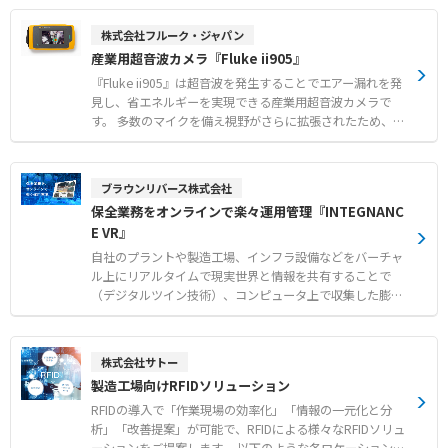
に対応しており、様々な機器と簡単に接続できます。ま
た、各種汎用データベースとの読み書きが可能なため、FA
株式会社フルーク・ジャパン
システムとITシステムの統合に大きく貢献します。 ●監視
産業用超音波カメラ『Fluke ii905』
データの体系化 異なるシステムから取得したデータを体
系的に整理し、見える化できます。システム全体から設
『Fluke ii905』は超音波を発生することでエアー漏れを発
備・機器単位までの管理が可能になり、設計から運用・保
見し、省エネルギーを実現できる産業用超音波カメラで
守に至るライフサイクル全体にわたって、効率的なシステ
す。 多数のマイクを備え視野がさらに拡張されたため、騒
ム運用を実現します。 ●豊富な見える化手段 Webブラ
音のある環境でも圧縮空気システムの空気、ガス、真空漏
ウザやモバイルアプリを介した監視に対応しており、パソ
れ箇所をすばやく、正確に検出できます。 ●空圧機器の空
コン・タブレット・スマートフォン・ウェアラブル機器な
気圧力を適切に維持 ●光熱費を削減 ●漏れ検出時間の短
ブラウンリバース株式会社
ど、機器を選ばない監視システムを構築できます。また3D
縮 ●生産ラインの信頼性向上 ●CO₂排出量の試算機能や
保全業務をオンラインで楽々運用管理『INTEGNANC
モデルやARにも対応しており、多彩な監視画面を構築でき
コスト効果の試算機能も搭載
E VR』
ます。
自社のプラントや製造工場、インフラ設備などをバーチャ
ル上にリアルタイムで現実世界と情報を共有することで
（デジタルツイン技術）、コンピュータ上で収集した膨大
なデータを元に、限りなく現実に近い物理的なシミュレー
ションが可能となり、自社製品の製造工程やサービスの在
り方をより改善するうえで有効なツールです。これによ
株式会社サトー
り、保全業務における省人化・省力化を手助けします。ま
製造工場向けRFIDソリューション
た、INTEGNANCE VRの最大の特徴は「ファストデジタル
ツイン」。お客様のプラントや製造工場、インフラ設備を
RFIDの導入で「作業現場の効率化」「情報の一元化と分
最短３日で仮想空間上に表現する圧倒的なスピード感を実
析」「改善提案」が可能で、RFIDによる様々なRFIDソリュ
現し、スマート保全の最初の一歩として最適です。例えば