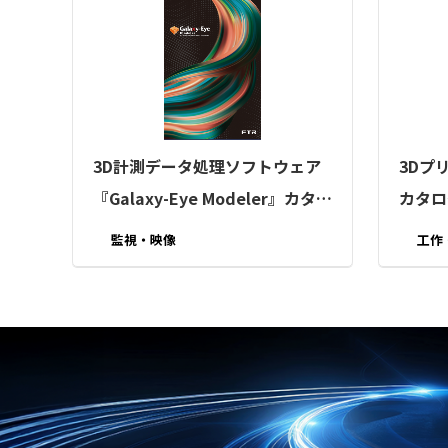
3D計測データ処理ソフトウェア
3Dプ
『Galaxy-Eye Modeler』カタロ
カタロ
グ（株式会社富士テクニカルリ
社）
監視・映像
工作
サーチ）