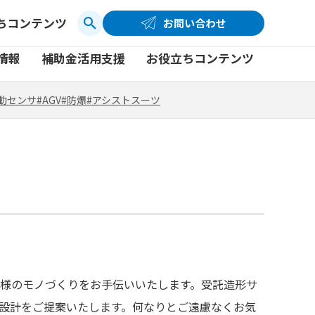
ちコンテンツ
お問い合わせ
お問い合わせ
コーポレートサイト
動センサ
#AGV
#防爆
#アシストスーツ
情報
補助金活用支援
お役立ちコンテンツ
品
製品一覧
社員ブログ
動センサ
#AGV
#防爆
#アシストスーツ
品
製品一覧
社員ブログ
動画
動画
客様のモノづくりをお手伝いいたします。受託造形サ
ル設計をご提案いたします。何なりとご遠慮なくお気