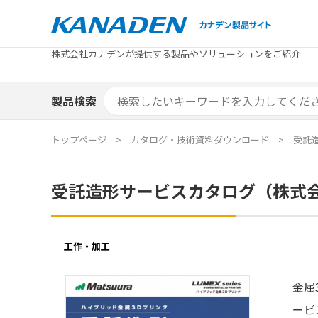
製品検索
株式会社カナデンが提供する製品やソリューションをご紹介
カテゴリから探す
トピックス
メーカ
補助金
お役立
補助金検索システム
製品検索
カテゴリから探す
トピックス
メーカ
補助金
お役立
補助金検索システム
エリア別おすすめ製品
特集
トップページ
カタログ・技術資料ダウンロード
受託
エリア別おすすめ製品
特集
受託造形サービスカタログ（株式
カタログ・技術資料
ソリュ
カタログ・技術資料
ソリュ
工作・加工
金属
ービ