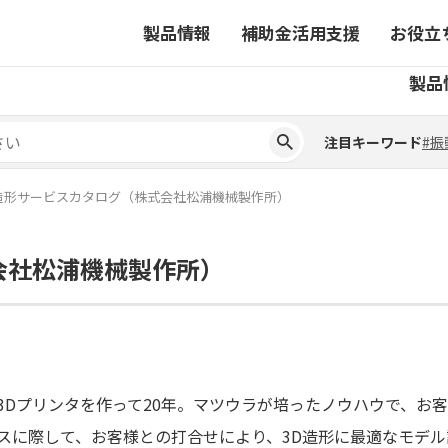
製品情報
補助金活用支援
お役立
注目キーワード
#振
製品
ーから探す
対象製品一覧
ちコラム
事業から探す
補助金ヘルプデスク
4コマ漫画でわかる取扱製
注目キーワード
#振
ーから探す
対象製品一覧
ちコラム
事業から探す
補助金ヘルプデスク
4コマ漫画でわかる取扱製
ピックアップ製品
造形サービスカタログ（株式会社松浦機械製作所）
ピックアップ製品
会社松浦機械製作所）
ーションサイト
ーションサイト
3Dプリンタを作って20年。マツウラが培ったノウハウで、お
スに際して、お客様との打合せにより、3D造形に最適なモデ