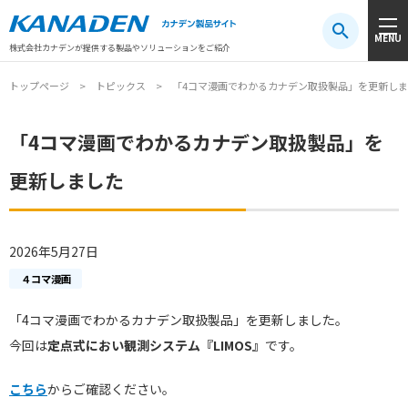
製品検索
MENU
注目キーワード
#振動センサ
#AGV
#防爆
#アシストスーツ
株式会社カナデンが提供する製品やソリューションをご紹介
トップページ
トピックス
「4コマ漫画でわかるカナデン取扱製品」を更新し
「4コマ漫画でわかるカナデン取扱製品」を
更新しました
2026年5月27日
４コマ漫画
「4コマ漫画でわかるカナデン取扱製品」
を更新しました。
今回は
定点式におい観測システム『LIMOS』
です。
こちら
からご確認ください。