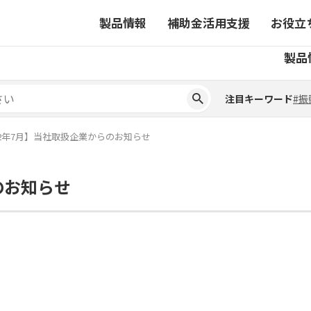
製品情報
補助金活用支援
お役立
注目キーワード
#振
製品
ーから探す
対象製品一覧
ちコラム
事業から探す
補助金ヘルプデスク
4コマ漫画でわかる取扱製
注目キーワード
#振
ーから探す
対象製品一覧
ちコラム
事業から探す
補助金ヘルプデスク
4コマ漫画でわかる取扱製
ピックアップ製品
22年7月】当社取扱企業からのお知らせ
ピックアップ製品
のお知らせ
ーションサイト
ーションサイト