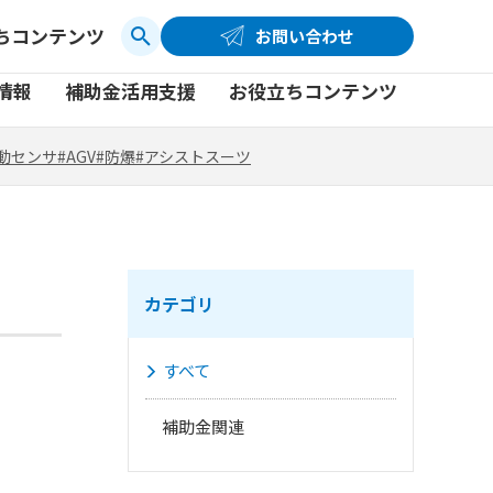
ちコンテンツ
お問い合わせ
お問い合わせ
コーポレートサイト
動センサ
#AGV
#防爆
#アシストスーツ
情報
補助金活用支援
お役立ちコンテンツ
品
製品一覧
社員ブログ
動センサ
#AGV
#防爆
#アシストスーツ
品
製品一覧
社員ブログ
動画
動画
カテゴリ
すべて
補助金関連