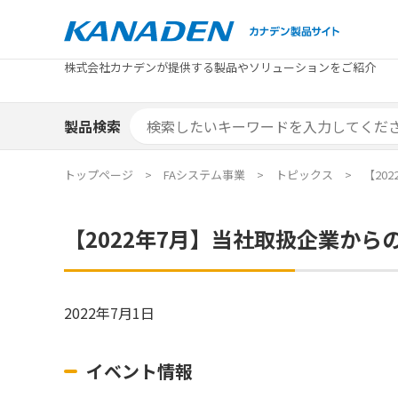
製品検索
株式会社カナデンが提供する製品やソリューションをご紹介
カテゴリから探す
トピックス
メーカ
補助金
お役立
補助金検索システム
製品検索
カテゴリから探す
トピックス
メーカ
補助金
お役立
補助金検索システム
エリア別おすすめ製品
特集
トップページ
FAシステム事業
トピックス
【20
エリア別おすすめ製品
特集
【2022年7月】当社取扱企業から
カタログ・技術資料
ソリュ
カタログ・技術資料
ソリュ
2022年7月1日
イベント情報