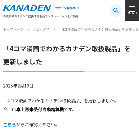
製品検索
MENU
注目キーワード
#振動センサ
#AGV
#防爆
#アシストスーツ
株式会社カナデンが提供する製品やソリューションをご紹介
トップページ
トピックス
「4コマ漫画でわかるカナデン取扱製品」を更新し
「4コマ漫画でわかるカナデン取扱製品」を
更新しました
2025年2月19日
「4コマ漫画でわかるカナデン取扱製品」
を更新しました。
今回は
です。
卓上再来受付自動精算機
こちら
からご確認ください。