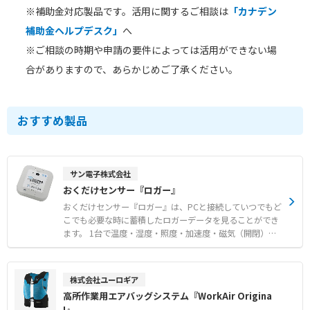
※補助金対応製品です。活用に関するご相談は
「カナデン
補助金ヘルプデスク」
へ
※ご相談の時期や申請の要件によっては活用ができない場
合がありますので、あらかじめご了承ください。
おすすめ製品
サン電子株式会社
おくだけセンサー『ロガー』
おくだけセンサー『ロガー』は、PCと接続していつでもど
こでも必要な時に蓄積したロガーデータを見ることができ
ます。 1台で温度・湿度・照度・加速度・磁気（開閉）デ
ータの取得が可能です。 また、おくだけセンサーリンク
は、置きたい場所や設備に「おくだけ」でIoT化を実現し
ます。 ●データロガー おくだけセンサー内のセンサー
株式会社ユーロギア
データを一定間隔で読み取り、内部のフラッシュメモリに
高所作業用エアバッグシステム『WorkAir Origina
センサーデータを保存します。 ●センサーデータ 最短1