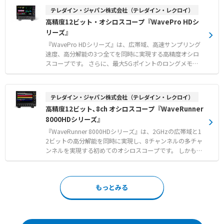
る保護性能 ●ボローニャ大学と共同開発した転倒を事前に
w™により、複雑な設定をすることなく波形を自動的に安
テレダイン・ジャパン株式会社（テレダイン・レクロイ）
認識する予測アルゴリズムの搭載 ●位置情報とともに緊急
定表示できます。 また、IntellaSet™テクノロジーが測定信
高精度12ビット・オシロスコープ『WavePro HDシ
事態を家族などへ自動通知するeアラート機能 【用途・事
号を分析し、最適な数値を自動的に画面へ表示するため、
例】 ●高齢者や運動障害のある方の転倒による大腿骨頸部
リーズ』
手動調整の手間を省けます。 過酷な現場に耐える堅牢な設
骨折リスクの軽減 ●自立した歩行や日常生活の動作を安全
計と、高い安全性評価を兼ね備えた現場作業に最適な一台
『WavePro HDシリーズ』は、広帯域、高速サンプリング
に継続するためのサポート ●万が一の転倒時に、即座に身
です。 【特徴】 ● 設定不要で複雑な信号の波形を自動的
速度、高分解能の3つ全てを同時に実現する高精度オシロ
近な人へ警告を発信する必要がある場面での活用
に安定表示するConnect-and-View™機能 ● 測定波形を独
スコープです。 さらに、最大5Gポイントのロングメモリ
自アルゴリズムで分析し適切な数値を自動表示するIntella
を搭載し、長時間に渡る波形を精緻にとらえることができ
Set™技術 ● 断続的な障害を最長14日間記録し偏差を自動
ます。 【主なアプリケーション】 ●携帯機器や高速の組
でタグ付けするレコーダー機能 【用途・事例】 ● 工業用
み込みコンピュータ・システム ・微小なアナログ・センサ
テレダイン・ジャパン株式会社（テレダイン・レクロイ）
電気機器や電気機械設備における日常メンテナンスおよび
信号を正確に計測する高分解能 ・最適なパワーインテグリ
高精度12ビット､8ch オシロスコープ『WaveRunner
トラブルシューティング ● モータードライブや制御信
ティ検証 ・強力なシリアル・データ解析機能 ・シリア
号、産業用ネットワークの電気信号品質の検証 ● 複雑な
8000HDシリーズ』
ル・データのトリガ／デコード機能 ・16チャンネル・デ
システムで発生する再現性の低い断続的な故障のキャプチ
ジタル信号捕捉 ●シリアル・データ解析 ・ローノイズ12
『WaveRunner 8000HDシリーズ』は、2GHzの広帯域と1
ャーおよび分析
ビット高分解能と低ジッタ特性がシリアル・データ解析に
2ビットの高分解能を同時に実現し、8チャンネルの多チャ
もたらす高い精度 ・シリアル・データ解析オプションは、
ンネルを実現する初めてのオシロスコープです。 しかも、
ジッタとノイズの抽出と計測、アイパターンの比較と独自
OscilloSYNCにより2台を同期運転することで16チャンネ
の可視化機能によって問題を検出 ・自動コンプライアンス
ルのシステムが簡単に構築できます。 ●対応アプリケーシ
試験オプションによりDDRメモリ、イーサネット、USBな
ョン •高速組み込みコンピュータ・システム •三相モータ／
どのインタフェースの検証が容易に ●パワー・インテグリ
もっとみる
インバータ •パワー・インテグリティ試験 •車載システム
ティのデバッグと検証 ・低電圧化もあり、外乱の影響を受
けやすい電源供給ネットワーク（PDN）の電源ノイズを広
帯域、12ビット分解能により捕捉可能 ・業界トップレベ