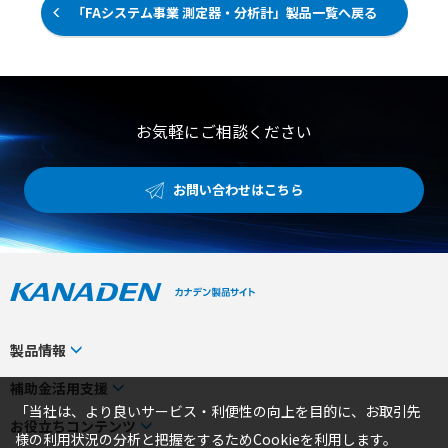
ルのツール─4GHz帯域の電源レール・プローブによる柔
「FAシステム事業 測定器・分析計」製品一覧へ戻る
軟なプロービングが可能 ・低いノイズ・フロアによる高度
なスペクトラム解析が可能
お気軽にご相談ください
お問い合わせはこちら
製品情報
カテゴリから探す
補助金活用支援
「当社は、より良いサービス・利便性の向上を目的に、お取引先
メーカーから探す
補助金検索システム
お役立ちコンテンツ
様の利用状況の分析と把握をするためCookieを利用します。
事業から探す