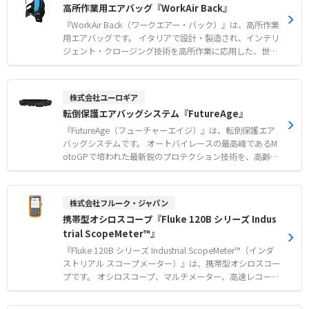
高所作業用エアバッグ『WorkAir Back』
による構造物への衝突やスイング衝撃の緩和 ●これまでの
います。※1 視認性の高い反射材を採用したモデルであ
保護具ではカバーしきれなかった現場での安全確保
り、夜間や視界の悪い現場での安全確保に貢献します。 安
『WorkAir Back（ワークエアー・バック）』は、高所作業
全帯の下に装着可能で、地面への落下だけでなく、スイン
用エアバッグです。 イタリアで設計・製造され、インテリ
グによる構造物への衝突衝撃からも身体を守ります。 作動
ジェント・クロージング技術を高所作業に応用した、世界
後はガスを交換することで、繰り返し利用することが可能
で初めて工業化された個人用保護具（PPE）認証デバイス
です。 【特徴】 ●落下を認識してからわずか40ミリ秒で
です。 落下を認識した瞬間からわずか40ミリ秒でエアバッ
自動膨張する高速作動システム ●衝撃を最大96％緩和し
グを膨張させ、首、背中、尾骨を保護します。 衝撃試験に
株式会社ユーロギア
胸部や背中の重要器官を保護する高い安全性 ※1 ●重さ
おいてエネルギー伝達値を規格制限値の60％未満に抑えて
転倒保護エアバッグシステム『FutureAge』
0.98kgの軽量設計かつガス交換により繰り返し使用が可能
おり、非装着時と比較して衝撃を大幅に緩和することが可
【用途・事例】 ●1.2m以上の高さからの落下時における
能です。 安全帯の有無にかかわらず使用でき、再利用も可
『FutureAge（フューチャーエイジ）』は、転倒保護エア
重大な事故の防止 ●安全帯装着時の落下に伴うスイングに
能な設計となっています。 【特徴】 ●落下を自動感知し4
バッグシステムです。 オートバイレースの最高峰であるM
よる構造物への衝突対策 ●高い視認性と安全対策が同時に
0ミリ秒で膨張する高度なインテリジェント保護技術 ●衝
otoGPで培われた最新鋭のプロテクション技術を、高齢者
求められる建設現場や高所作業 ※1 欧州安全認証規格 EN
撃を最大96％緩和し首・背中・尾骨を保護する高い安全
の日常生活へ導入するために開発されました。 内蔵のセン
1621-3 試験を基準として、最大96%を緩和し、胸部と背
性 ※1 ●1.1kgと軽量かつ再利用可能なイタリア設計の
サーとボローニャ大学と共同開発した高度なアルゴリズム
部の主要器官を保護
革新的なデバイス 【用途・事例】 ●安全帯を装着できな
が、数ミリ秒単位で体の動きを解析し、転倒の危険を予測
株式会社フルーク・ジャパン
い最低1.2m以上の高さからの落下対策 ●安全帯と併用し
して瞬時にエアバッグを展開します。 特許取得済みの3層
携帯型オシロスコープ『Fluke 120B シリーズ Indus
落下時の地面や障害物への激突衝撃を軽減 ●これまでの個
構造バッグが、大腿骨頭と腰部を効果的に保護し、転倒に
trial ScopeMeter™』
人用保護具ではカバーしきれなかった高所作業現場での安
よる骨折リスクを低減します。 eアラートテクノロジーに
全確保 ※1 欧州安全認証規格 EN1621-3 試験を基準とし
より、事故の際には位置情報付きSMSを事前登録した3件
『Fluke 120B シリーズ Industrial ScopeMeter™（インダ
て、最大96%を緩和し、胸部と背部の主要器官を保護
の連絡先へ自動送信し、迅速な救助をサポートします。 ス
ストリアル スコープメーター）』は、携帯型オシロスコー
リムで人間工学に基づいたデザインのため、衣類の上から
プです。 オシロスコープ、マルチメーター、高速レコーダ
も下からも目立たずに着用可能です。 【特徴】 ●MotoGP
ーの機能を1台に統合し、工業用電気機器のトラブルシュ
の技術を応用した特許取得済みの3層構造エアバッグによ
ーティングを迅速化します。 独自技術のConnect-and-Vie