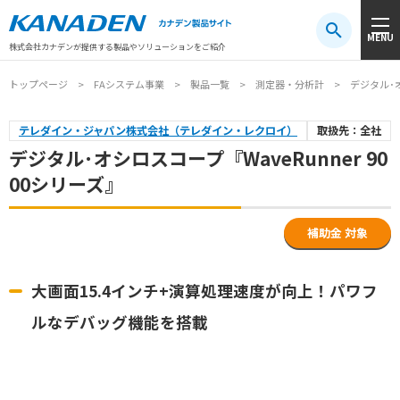
製品検索
MENU
注目キーワード
#振動センサ
#AGV
#防爆
#アシストスーツ
株式会社カナデンが提供する製品やソリューションをご紹介
トップページ
FAシステム事業
製品一覧
測定器・分析計
デジタル･オ
テレダイン・ジャパン株式会社（テレダイン・レクロイ）
取扱先：全社
デジタル･オシロスコープ『WaveRunner 90
00シリーズ』
補助金 対象
大画面15.4インチ+演算処理速度が向上！パワフ
ルなデバッグ機能を搭載