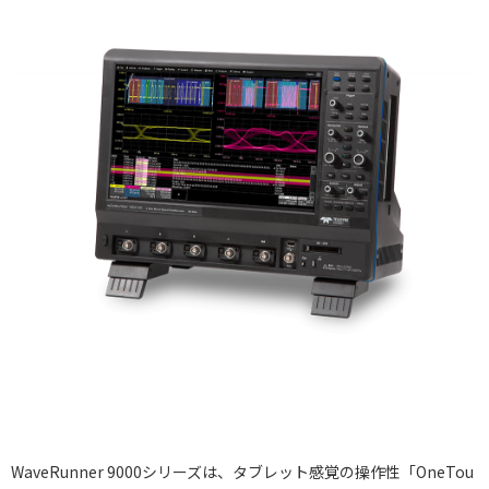
WaveRunner 9000シリーズは、タブレット感覚の操作性「OneTou