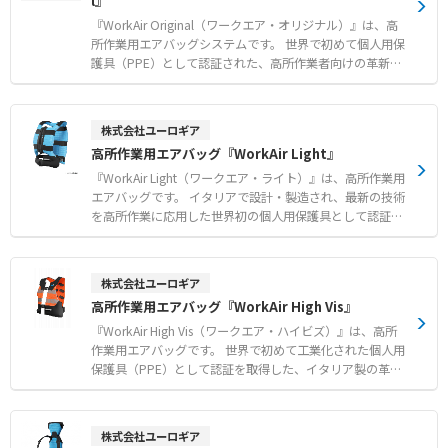
l』
0msec～、最大約3万ポイントのセンサーデータを記録す
ることが可能です。 （例.加速度センサー（3軸）のデー
『WorkAir Original（ワークエア・オリジナル）』は、高
タを、1sec周期で約24時間分を蓄積可能） ●保存 ログ
所作業用エアバッグシステムです。 世界で初めて個人用保
データは、PC接続して「おくだけアシスタントツール」で
護具（PPE）として認証された、高所作業者向けの革新的
エクスポートし、CSVファイル化することも可能です。
な防護デバイスです。 内蔵された加速度センサーとジャイ
ロスコープが落下を認識し、わずか40ミリ秒でエアバッグ
を膨張させます。 特許取得のマイクロフィラメント技術に
株式会社ユーロギア
より、厚さ5cmで均一に膨らむ構造を実現しました。 装着
高所作業用エアバッグ『WorkAir Light』
しない状態と比較して衝撃を最大96%緩和し、胸部や背
部、重要な臓器を的確に保護します。※1 1回の充電で約1
『WorkAir Light（ワークエア・ライト）』は、高所作業用
8時間の連続使用が可能であり、過酷な現場作業を長時間
エアバッグです。 イタリアで設計・製造され、最新の技術
サポートします。 【特徴】 ●落下を瞬時に検知し40ミリ
を高所作業に応用した世界初の個人用保護具として認証さ
秒で膨張する高速保護システム ●特許技術のマイクロフィ
れています。 落下を感知した瞬間からわずか40ミリ秒でエ
ラメントによる均一な衝撃吸収性能 ●衝撃を最大96%緩和
アバッグを膨張させ、胸や背中の重要な器官を thin 的確に
し胸部と背部の主要器官を保護 ※1 【用途・事例】 ●最
保護します。 衝撃試験ではエネルギー伝達値を規格制限値
株式会社ユーロギア
低1.2m以上の高さからの地面や障害物への落下対策 ●安
の60パーセント未満に抑えており、未装着時と比較して衝
高所作業用エアバッグ『WorkAir High Vis』
全帯装着時の構造物への衝突衝撃からの身体保護 ●Moto
撃を大幅に緩和することが可能です。 本体は1.1kgと軽量
GPの技術を応用した信頼性の高い現場安全管理 ※1 欧州
なため作業の妨げにならず、メンテナンスを行うことで再
『WorkAir High Vis（ワークエア・ハイビズ）』は、高所
安全認証規格 EN1621-3 試験を基準として、最大96%を緩
利用にも対応いたします。 【特徴】 ●落下を認識してか
作業用エアバッグです。 世界で初めて工業化された個人用
和し、胸部と背部の主要器官を保護
らわずか40ミリ秒で膨張し胸部や背中を保護 ●衝撃を大
保護具（PPE）として認証を取得した、イタリア製の革新
幅に緩和し制限値の60パーセント未満に抑える高い安全性
的なデバイスです。 落下を認識してからわずか40ミリ秒と
●身体への負担が少ない1.1kgの軽量設計かつ再利用可能
いう驚異的な速さでエアバッグが膨張し、胸や背中などの
な構造 【用途・事例】 ●安全帯を装着していない状態で
重要な器官を保護します。 未装着時と比較して衝撃を最大
株式会社ユーロギア
の1.2m以上の高さからの落下対策 ●安全帯装着時の落下
96％緩和する高い安全性と、0.98kgの軽量設計を両立して