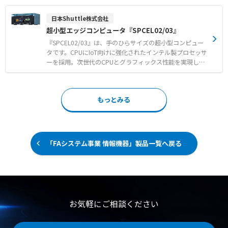
ァンレス・ディスクレス設計により、可動部品がなく、高
ィックスボードなどの拡張ボードを搭載できるのが大きな
い信頼性とメンテナンスフリーを実現します。 【用途・事
特徴です。 ●Intel H610チップセットを搭載し、LGA1700
日本Shuttle株式会社
例】 ●IoTゲートウェイ（各種センサやPLCからのデータ
ソケットのIntel製CPUに対応 ●スリム型ながら拡張ボード
超⼩型エッジコンピュータ『SPCEL02/03』
収集） ●製造ラインの装置制御や状態監視 ●デジタルサ
まで増設可能。高速なPCI Express 5.0もサポート ●HDMI
イネージの再生端末
×2とDisplayPortを搭載。標準で3画面出力も可能 ●スリ
『SPCEL02/03』は、手のひらサイズの超小型コンピュー
ムボディ・静音で設置場所を選ばず使え、VESAマウント対
タです。CPUにIoT向けに強化されたインテル製プロセッサ
応で液晶一体型にもなります
ーを採用。次世代のCPUとグラフィックス性能を実現して
います。超小型ながらファンレスで動作し、4K出力も可
能。豊富なインターフェースに対応しているので、産業
用、小売、IoT、ヘルスケアなどさまざまな用途や環境で
もっとみる
利用できます。 ●IoT向けに強化されたプロセッサーを搭
載。超小型ながらファンレス・多機能を実現 ●VESAマウ
ントやDINレールなど、さまざまなスタイルで設置や固定
が可能 ●ストレージは主流のM.2 SSDに対応。Wi-FiやBlue
tooth機能も追加可能 ●超小型ながらインターフェースも
「FAシステム事業 情報機器」製品一覧へ戻る
充実。4Kの高解像度出力が可能
お気軽にご相談ください