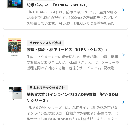
います。 米国軍用規格MIL-STD-810Hに準拠した耐衝撃性
防爆パネルPC『R19IHAT-66EX-T』
ードを活用した学校やオフィスでの端末管理
を備えるほか、キーボードはIP54準拠の防塵・防滴仕様で
安心です。 最厚部28mmのスリム設計となっており、充電
『R19IHAT-66EX-T』は、防爆パネルPCです。 屋外や明る
保管庫にもすっきりと収納できます。 【特徴】 ●独自の
い場所でも画面が見やすい1000nitsの高輝度ディスプレイ
マグネット脱着方式によるキーボードの簡単な切り離し機
を搭載しています。 ATEXおよびIECExの防爆基準を満たし
能 ●米国軍用規格MIL-STD-810Hに準拠した優れた耐衝撃
ており、ゾーン2の防爆エリアで安全に使用できます。 冷
性 ●水やホコリに強いIP54準拠の防塵・防滴仕様を施した
却ファンがないためホコリや故障のリスクが少なく、ヒー
JISかな配列キーボード 【用途・事例】 ●学校の授業など
ター内蔵によりマイナス20度の極寒環境でも動作可能で
京西テクノス株式会社
における教科書やノートを置く机上スペースの確保 ●背面
す。 IP66の防塵防水性能とMIL-STD-810Gに準拠した堅牢
修理・延命・校正サービス『KLES（クレス）』
クリア素材によるiPadに貼った管理番号などの容易な識別
設計で、過酷な現場のDX化やデータの可視化を強力にサポ
●持ち運び時の落下を防止するストラップホールの活用
ートします。 【特徴】 ●IP66防塵防水およびMIL-STD-810
生産中止やメーカーの保守切れで、更新が難しい電子機器
G準拠の堅牢なファンレス設計 ●ゾーン2対応のATEXおよ
のお悩みはありませんか。KLES（クレス）は、メーカーや
びIECEx防爆認証取得（日本防爆申請中） ●マイナス20度
機種を問わず対応する第三者保守サービスです。現状設備
の極寒環境でも動作可能なヒーター内蔵の高輝度ディスプ
の修理や延命により、設備投資コストの削減と生産ライン
レイ 【用途・事例】 ●防爆エリアにおける安全な遠隔監
の安定稼働に貢献いたします。 【特徴】 マルチベンダー
視および機器操作 ●現場データの可視化による生産性向上
対応： メーカーや機種を問わず、さまざまな電子機器の修
日本ミルテック株式会社
とペーパーレス化の推進 ●屋外や過酷な環境下での安定し
理・延命・校正をワンストップで対応いたします。 技術
基板実装向けインライン型3D AOI検査機 『MV-6 OM
たデータ処理および制御
力： 生産中止となった部品は、リバースエンジニアリング
NIシリーズ』
技術で代替品を開発・作製するなど、高い技術力で対応し
ます。 柔軟なサービス： オンサイト（現地出張）での予
『MV-6 OMNIシリーズ』は、SMTラインに組み込み可能な
防保全の作業対応・修理・点検や、予算に応じたスポット
インライン型の3D AOI（自動光学外観検査）装置です。 ミ
修理・年間保守など、柔軟なサービスを提供します。 予防
ルテック独自のOMNI-VISION® 3D検査技術により、2Dと3
保全：予期せぬ故障を防ぎ、機器の安定稼働と長寿命化を
Dの同時検査を実現。 高解像度カメラと多彩な照明技術を
実現することで、コスト削減と生産性維持に貢献します。
組み合わせることで、微小な部品や複雑なはんだ形状ま