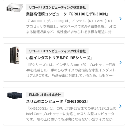
【用途・事例】 設備の延命： メーカーのサポートが終了
で、高精度かつスピーディーに検査します。 【特徴】 ●
リコーPFUコンピューティング株式会社
した生産設備の延命、安定稼働。 コスト削減： 既存設備
高解像度カメラによる精密検査 25メガピクセルまたは15
業務高信頼コンピュータ『GR8100モデル300N』
の修理による設備投資コストの削減。 対象機器： 半導体
メガピクセルの高解像度カメラと、7.7㎛/10㎛/15㎛の高
製造装置、産業用PC、計測器、電源などの修理・保守
分解能レンズを搭載し、検査の精密性と安定性を保証しま
『GR8100 モデル300N』は、インテル（R）Core（TM）
す。 ●デジタル方式ブルーライトモアレ技術 特許を取得
プロセッサを搭載し、省スペースでのAIや画像処理、IoTに
したデジタル青色光モアレ技術により、0～25mmまでの
よる情報収集など、高性能が求められる多様な用途に対応
広い範囲で正確な3D測定が可能です。基板や部品の色、明
するコンピュータです。 ステンレス筐体を採用しているた
るさに影響されず、常に最高の検査品質を維持します。 ●
め、錆びにくく、消毒液での拭き取りも可能で衛生的で
AI搭載フルオートティーチング AI（ディープラーニング）
す。 24時間連続稼働をサポートし、長期安定供給が可能な
リコーPFUコンピューティング株式会社
が適用された自動ティーチング機能により、ティーチング
ため、安心してご使用いただけます。 【特徴】 ●幅87m
小型インダストリアルPC『iFシリーズ』
の正確性と効率が劇的に向上。手動ティーチングに比べ9
mのスリムな筐体で、さまざまな機器への組み込みや省ス
0%以上、AI未搭載の自動ティーチングに比べ50%以上の
ペース設置に貢献いたします。 ●24時間×5年間の連続稼
『iFシリーズ』は、インテル Atom（R）プロセッサーE39
時間短縮を実現します。 【用途・事例】 SMT（表面実装技
働をサポートする高信頼設計で、システムの安定稼働を実
40を搭載した、手のひらサイズの高性能な小型インダスト
術）ラインにおけるリフロー後のはんだ付け検査 電子部品
現します。 ●複数の4K高解像度ディスプレイ接続やPCI Ex
リアルPCです。 PoE受電に対応しているため、LANケーブ
の有無、極性、位置ずれ、浮き、破損などの外観検査 微小
press拡張スロットなど、豊富なインターフェースを備えて
ル1本で電源供給と通信が可能となり、省配線化に貢献い
チップ部品やファインピッチICリードなど、微細な部品の
います。 【用途・事例】 ●医療現場での画像診断装置や
たします。 ファンレス・ディスクレス設計により、埃の多
実装検査
電子カルテ端末 ●製造ラインでのAI外観検査や予知保全シ
い環境でも安定稼働を実現し、メンテナンスの手間を削減
日本Shuttle株式会社
ステム ●社会インフラやプラント設備の監視・制御システ
します。 豊富なインターフェースを備え、FA（ファクトリ
スリム型コンピュータ『XH6100G2』
ム
ーオートメーション）やIoT分野でのデータ収集やエッジ
コンピューティング端末として活躍します。 【特徴】 ●W
『XH6100G2』は、CPUはTDP65Wまでの第14/13/12世代
127×H30×D79mmの手のひらサイズで、設置場所を選び
Intel Core プロセッサーに対応したスリム型コンピュータ
ません。 ●PoE受電に対応し、LANケーブル1本で動作す
です。 机の上に置いても邪魔にならない小型サイズなが
るため、ACアダプタが不要で省配線を実現します。 ●フ
ら、PCI Express x16スロットとx1スロットを備え、グラフ