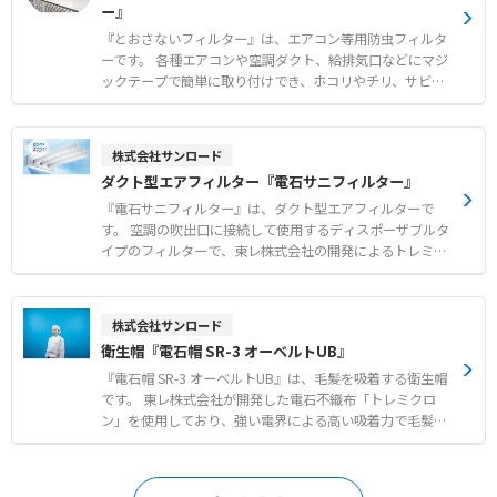
ー』
それぞれの窓枠に合わせたサイズを提供します。 【特徴】
●80メッシュの極細網目による微小な虫やホコリの確実な
『とおさないフィルター』は、エアコン等用防虫フィルタ
侵入防止 ●マジックテープによる簡単な取り付けと窓開閉
ーです。 各種エアコンや空調ダクト、給排気口などにマジ
用ファスナーの搭載 ●メーカー国内工場での10mm単位の
ックテープで簡単に取り付けでき、ホコリやチリ、サビの
オーダーメイド製作と短納期対応 【用途・事例】 ●網戸
飛散や小さな虫の侵入を効果的に防ぎます。 通気性の高い
の設置が困難な場所やコストを抑えたい環境での換気対策
素材を使用しているため空調機に負荷をかけず、燃焼時に
●一般的な網戸をすり抜ける小さな虫に悩まされる現場で
塩素系有毒ガスも発生しません。 角型、平型、筒型の基本
株式会社サンロード
の防虫対策 ●食品工場等における手軽で確実なフードディ
形状に加え、設置場所に応じたオーダーメイド製作にも対
ダクト型エアフィルター『電石サニフィルター』
フェンスの構築
応可能です。 標準タイプと、より微小な異物に対応する目
細タイプから、用途に合わせて選択できます。 【特徴】
『電石サニフィルター』は、ダクト型エアフィルターで
●空調機やダクトからのホコリ飛散および微小昆虫の侵入
す。 空調の吹出口に接続して使用するディスポーザブルタ
防止 ●マジックテープ仕様による簡単設置とスムーズなフ
イプのフィルターで、東レ株式会社の開発によるトレミク
ィルター交換 ●空調機に負荷をかけない高い通気性と燃焼
ロンを採用しています。 プラスとマイナスに分極させた不
時無毒な安全素材 【用途・事例】 ●食品工場におけるフ
織布による強力な電界が、周囲の浮遊粒子やカビ、ホコリ
ードディフェンスおよび異物混入対策 ●天井カセット型や
をほぼ完全に吸着します。 微風吹出し方式により、温度ム
株式会社サンロード
床置パッケージ型など各種エアコンへの防虫対策 ●サビの
ラの少ない均一な室内環境を実現し、作業者の体感温度低
衛生帽『電石帽 SR-3 オーベルトUB』
飛散が懸念されるユニットクーラーなどの衛生環境改善
下や食材の表面乾燥を防ぎます。 汚れたら新品に交換する
だけの簡単メンテナンスで、衛生的かつ経済的にクリーン
『電石帽 SR-3 オーベルトUB』は、毛髪を吸着する衛生帽
な作業空間を維持できます。 【特徴】 ●トレミクロンの
です。 東レ株式会社が開発した電石不織布「トレミクロ
電界によるカビやホコリなどの優れた吸着性能 ●微風吹出
ン」を使用しており、強い電界による高い吸着力で毛髪や
しによる室内の温度ムラ解消と食材の表面乾燥防止 ●汚れ
フケ、ホコリをしっかりとキャッチし、落下や混入リスク
たら交換するだけのディスポーザブル仕様による高い衛生
を大幅に減少させます。 顔周りを覆うオーベルトには綿素
面 【用途・事例】 ●食品工場や容器および包材工場にお
材を採用しているため、肌にやさしく吸汗性にも優れ、快