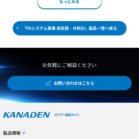
もっとみる
けるカビ飛散や落下菌対策 ●空調の冷風直撃による作業者
適なかぶり心地を実現しています。 独自のオーベルト構造
の体感温度低下の改善 ●室内の均一な温度管理が求められ
が顔周りの毛髪のはみ出しを確実に防ぎ、目元や顔周りが
る現場での空調環境向上
ズレにくく、どなたでも確実に着用可能です。 また、10〜
15回の洗濯が可能で、衛生的に繰り返し使用できる点も特
長です。 【特徴】 ●電石不織布「トレミクロン」の吸着
「FAシステム事業 測定器・分析計」製品一覧へ戻る
力による毛髪やフケの落下および混入防止 ●肌にやさしく
吸汗性に優れた綿素材のオーベルトによる毛髪はみ出し防
止 ●10〜15回の洗濯に対応し衛生的に繰り返し使用可能
な耐久性 【用途・事例】 ●食品工場や精密機器製造など
高い清浄度が求められる環境での衛生管理 ●量販店の店頭
やバックヤードなどにおける異物混入リスクの低減 ●作業
お気軽にご相談ください
環境や用途に応じたカスタマイズおよびオーダーメイドで
の運用
お問い合わせはこちら
製品情報