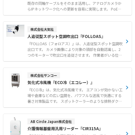
既存の同軸ケーブルをそのまま活用し、アナログカメラか
らIPネットワーク化への更新を容易に実現します。 PoE給
電機能に対応しており、省配線化に貢献します。 伝送距離
はPoE給電使用時で最大500m、AC100V電源供給時で最大
2000mの長距離伝送が可能です。 防爆仕様は「耐圧防爆
株式会社大気社
構造 Exd II BT4」に適合し、第1類および第2類危険場所で
人追従型スポット空調吹出口『FOLLOAS』
の使用に対応しています。 【特徴】 ●既存同軸ケーブル
の流用によるカメラ更新の容易化 ●PoE給電機能対応によ
『FOLLOAS（フォロアス）』は、人追従型スポット空調吹
る省配線化の実現 ●PoE給電時500m、AC100V時2000m
出口です。 カメラ画像により対象の頭部を自動認識し、2
の長距離伝送 【用途・事例】 ●第1類および第2類危険場
つのモーターで吹出口を追従させます。 作業者がいる位置
所におけるIPネットワーク構築 ●防爆エリアに設置された
へ効果的に冷風を届けることで、大空間でも作業環境の快
既存アナログカメラのIP化更新 ●ネットワークカメラの長
適性を向上させます。 対象者の不在時には一定時間後に初
距離伝送および省配線化
期位置に戻るほか、給気停止信号の発信により空調の無駄
株式会社サンコー
を削減します。 単相AC100Vまたは200V電源があれば設置
気化式冷風機『ECO冷（エコレー）』
できるユニット構造により、短工期での導入に対応しま
す。 【特徴】 ●カメラ画像による頭部認識とモーター制
『ECO冷』は、気化式冷風機です。 エアコンが効かない工
御による自動追従機能 ●未検出時の給気停止信号発信等に
場や倉庫などの広い空間を、パワフルな送風で快適にする
よる省エネ化の実現 ●電源確保のみで取り付けが簡単なユ
暑さ対策製品です。 スポットクーラーのような排熱ダクト
ニット構造 【用途・事例】 ●工場や物流倉庫などの大空
がなく排熱が発生しないため、設置場所を選ばず冷やした
間における作業者の個別空調 ●作業者が移動と停止を繰り
空気を無駄なく届けます。 エアコンに比べて低消費電力で
返す現場での環境改善 ●熱がこもりやすく全体空調ではエ
あり、広い空間の暑さ対策を低コストで実現できます。 約
AB Circle Japan株式会社
ネルギーロスが大きい場所での活用
80°のオートスイング機能を搭載し、広い作業スペースへ
介護情報基盤用汎用リーダー『CIR315A』
広範囲に送風が可能です。 1〜9時間まで設定可能なタイマ