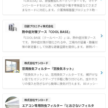
ー機能や水ポンプ保護など、安心の安全機能も充実してい
『CIR315A』は、非接触型ICカードリーダーです。 マイナ
ます。 【特徴】 ● 排熱ダクト不要で設置場所を選ばない
ンバーカードをはじめ、IC免許証や電子車検証などさまざ
排熱なし設計 ● エアコンに比べ低消費電力による低コス
まなカードに対応します。 介護情報基盤プロジェクト助成
ト運用 ● 約80°のオートスイング機能による広範囲送風
金対象の認定モデルであり、スムーズな認証処理をサポー
【用途・事例】 ● 工場や倉庫における広い空間の全体冷
トします。 USBバスパワー給電に対応し、Windowsやma
却および暑さ対策 ● 整備工場やライン作業場などの作業
cOS、Androidなど幅広いOSで使用可能です。 メーカーに
日創プロニティ株式会社
環境改善 ● イベントテントや農業施設などの大空間にお
よる技術サポート体制も整備されており、導入後も安心し
熱中症対策ブース『COOL BASE』
ける快適な空間づくり
て運用できます。 【特徴】 ●マイナンバーカードや各種IC
カードに対応した汎用性 ●WindowsやmacOSをはじめと
『COOL BASE（クールベース）』は、熱中症対策ブース
する多様なOS対応 ●メーカーによる手厚い技術サポート
です。 熱中症対策が強化される中、工場内の猛暑・酷暑対
体制 【用途・事例】 ●介護情報基盤導入におけるマイナ
策の新定番として快適な避暑空間を提供します。 断熱パネ
ンバーカード認証 ●医療機関や行政窓口でのIC免許証・各
ルを採用しており、お客様自身での組み立てが可能です。
種資格証の読み取り ●専用スタンドと組み合わせたスマー
工場のレイアウト変更が発生した場合でも、簡単に解体や
トフォンでの認証作業
移設を行うことができます。 設置場所や人数に応じて、
株式会社サンロード
1〜2人用、3〜4人用、6〜7人用の3つのサイズから選択可
窓用換気フィルター『窓換気ネット』
能です（※スポットクーラーはオプション）。 【特徴】
●断熱パネルを使用した高い機能性 ●お客様自身での組み
『窓換気ネット』は、窓用換気フィルターです。 網戸がな
立てに対応 ●工場のレイアウト変更時にも簡単な解体と移
い窓でもマジックテープで手軽に取り付けられ、虫やホコ
設が可能 【用途・事例】 ●工場内における休憩時間の避
リの侵入を防ぎながら簡単に換気が行えます。 80メッシュ
暑エリア ●熱中症が疑われる作業者の一時的な救護スペー
の非常に細かい網目を採用しており、一般的な網戸ではす
ス
り抜けてしまう小さな虫も確実にシャットアウトします。
窓の開閉に便利なスライドファスナー付きで、日常の使い
株式会社サンロード
勝手にも配慮された設計です。 メーカー国内工場にて10m
エアコン等用防虫フィルター『とおさないフィルタ
m単位で1枚からオーダーメイド製作が可能で、短納期で