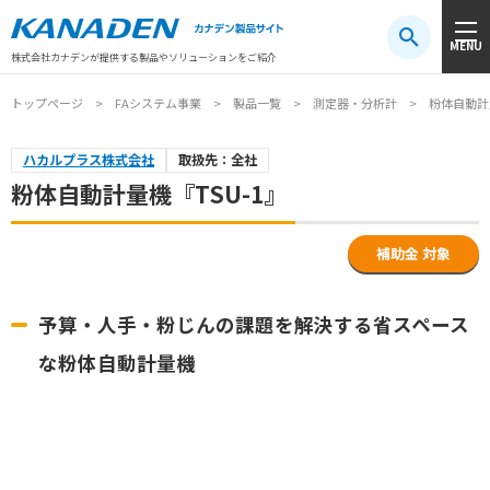
製品検索
MENU
注目キーワード
#振動センサ
#AGV
#防爆
#アシストスーツ
株式会社カナデンが提供する製品やソリューションをご紹介
トップページ
FAシステム事業
製品一覧
測定器・分析計
粉体自動計量
ハカルプラス株式会社
取扱先：全社
粉体自動計量機『TSU-1』
補助金 対象
予算・人手・粉じんの課題を解決する省スペース
な粉体自動計量機