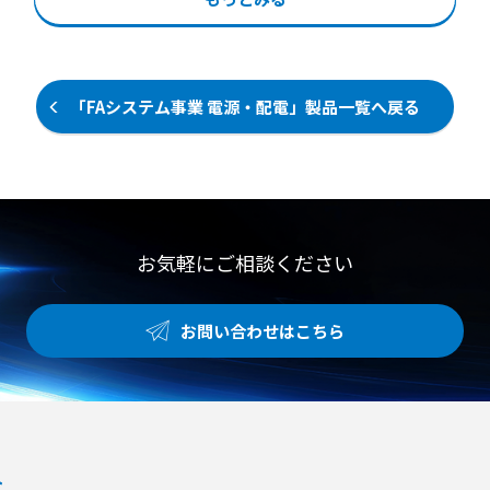
例】 ●異業種からの農業ビジネス新
を再投入します。 復旧作業を現地へ
設計 ●校正やループチェックの手間
規参入や自営カフェ向け野菜の店舗
移動することなく遠隔で行えるた
を減らし試験工程の時間短縮を実現
生産 ●障害者就労支援施設などにお
め、作業員の負担を軽減し、約5分
【用途・事例】 ●キュービクルの計
ける農福連携事業としての活用 ●既
以内での迅速な復旧を実現します。
器類の動作確認 ●電力量計の対向試
存農家による露地栽培や土耕栽培か
有線LANおよび無線通信（LTE）の
験 ●非常用発電機やUPSの系統連携
「FAシステム事業 電源・配電」製品一覧へ戻る
らの転換および生産品目の拡大
両方式に対応しており、設置環境を
動作試験
選びません。 使用環境は-15℃から
60℃まで対応し、筐体に入れること
で屋外設置も可能です。 【特徴】
●Webブラウザから離れた場所の電
源を再起動できる遠隔電源リセット
機能 ●電気異常によるブレーカ遮断
お気軽にご相談ください
時に自動で電源を再投入する自動復
帰機能 ●有線LANと無線通信（LT
E）の両方式に対応し設置環境を選
お問い合わせはこちら
ばない仕様 【用途・事例】 ●工場
内の監視カメラや火災検知用サーモ
カメラの遠隔電源リセット ●コイン
パーキングにおけるパーキングエリ
ア内の分電盤の電源リセット ●筐体
へ格納することによる温度変化のあ
る屋外環境への設置