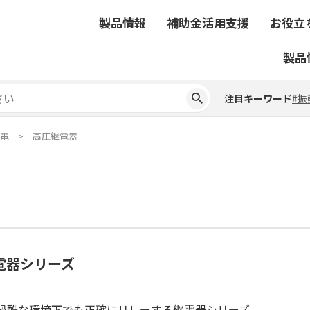
製品情報
補助金活用支援
お役立
注目キーワード
#振
製品
ーから探す
対象製品一覧
ちコラム
事業から探す
補助金ヘルプデスク
4コマ漫画でわかる取扱製
注目キーワード
#振
ーから探す
対象製品一覧
ちコラム
事業から探す
補助金ヘルプデスク
4コマ漫画でわかる取扱製
ピックアップ製品
電
高圧継電器
ピックアップ製品
ーションサイト
ーションサイト
電器シリーズ
過酷な環境下でも正確にリレーする継電器シリーズ