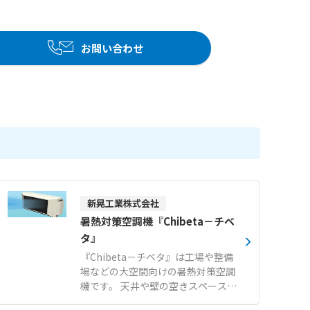
お問い合わせ
新晃工業株式会社
暑熱対策空調機『Chibeta－チベ
タ』
『Chibeta－チベタ』は工場や整備
場などの大空間向けの暑熱対策空調
機です。 天井や壁の空きスペースを
有効活用できる薄型仕様のため、ク