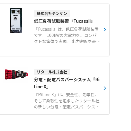
レーン設備のある工場や狭い柱間に
も天吊・壁掛設置が可能です。 室外
株式会社デンケン
機1系統に5台までマルチ接続でき、
個別のリモコンで必要な機器だけを
低圧負荷試験装置『Fucassii』
効率的に運転できます。 設定温度に
『Fucassii』は、低圧負荷試験装置
合わせやすい吹出温度制御により、
です。 100kWの大電力を、コンパ
冷やしすぎを防止して快適な作業環
クトな筐体で実現。 出力密度を最適
境を実現します。 【特徴】 ●最大
化した小型・高密度設計により、10
の特長は20m先でも風速1m/sを実
0kWクラスでありながらミニマムサ
現する大風量な送風能力 ●設置方法
イズを実現しました。 さらに、最大
は天吊・壁掛の2種類から選べ、ク
50台の一括制御に対応し、安定した
レーン設備に干渉せず導入が可能 ●
MW級の負荷試験を可能にします。
リタール株式会社
環境に配慮した冷媒種R32を使用 ●
【特徴】 ●限られた場所でも運用し
分電・配電バスバーシステム『Ri
適切な送風温度を供給する給気温度
やすいコンパクト設計 ●複数台の負
Line X』
制御で、必要以上の電力消費を抑制
荷試験装置を一括で制御・管理が可
●既存の監視システムと連動でき、
『RiLine X』は、安全性、効率性、
能（オプション） ●微細な負荷調整
発停操作や故障警報の発報が可能
そして柔軟性を追求したリタール社
が可能な微調ユニット搭載。（オプ
【用途・事例】 ●工場や自動車整備
の新しい分電・配電バスバーシステ
ション） 【用途・事例】 ●データ
場などにおける作業者の暑熱対策お
ムです。定格電流最大800Aまでの
センターの負荷試験におけるUPSの
よび環境改善 ●天井クレーン等があ
低圧配電アプリケーションに対応
電力共有能力検証 ●データセンター
り設置スペースが限られる大空間へ
し、制御盤・開閉装置製造における
の負荷試験における空調設備の冷却