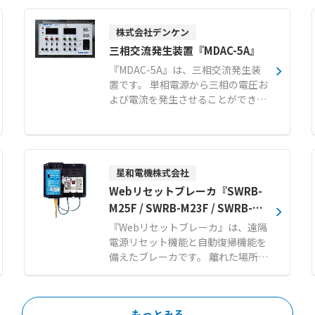
を採用し、水量が少なく軽量化され
ているため、資材コストを抑えるこ
株式会社デンケン
とができます。 スライド式栽培台を
用いて栽培面積を増やし、限られた
三相交流発生装置『MDAC-5A』
スペースを最大限に活用します。 ま
『MDAC-5A』は、三相交流発生装
た、ハイドロコントローラにより循
置です。 単相電源から三相の電圧お
環養液の肥料濃度や酸度を自動で管
よび電流を発生させることができま
理でき、養液温度の調整も可能なた
す。 電流、電圧、周波数、位相をそ
め、作物の生育に適した環境を維持
れぞれ独立して設定可能です。 操作
します。 初期投資を抑えやすく、充
性に優れており、取扱いが非常に簡
実した栽培技術サポート研修が用意
単です。 キュービクルに設置する計
されているため、農業未経験の方や
器類の動作確認、配線確認を容易に
星和電機株式会社
異業種からの新規参入、農福連携の
行えます。 さらに、発電機の並列運
Webリセットブレーカ『SWRB-
事業としても取り組みやすいシステ
転における負荷分担制御装置の試験
M25F / SWRB-M23F / SWRB-E2
ムです。 【特徴】 ●NFT方式とス
にも対応しています。 本体は約22k
3F3』
ライド式栽培台による資材コスト抑
『Webリセットブレーカ』は、遠隔
gと軽量かつコンパクトな設計で、
制と面積の有効活用 ●ハイドロコン
電源リセット機能と自動復帰機能を
試験工程の時間短縮を実現します。
トローラと熱交換器を用いた養液濃
備えたブレーカです。 離れた場所の
【特徴】 ●電流・電圧・周波数・位
度や温度の自動管理 ●設計から施工
Webブラウザから電源を再起動させ
相をそれぞれ独立して設定可能な優
および導入後の栽培技術指導まで一
ることが可能です。 電気異常により
れた操作性 ●重量約22kgを達成し
貫したトータルサポート 【用途・事
ブレーカが遮断しても自動的に電源
た持ち運びに便利な軽量コンパクト
もっとみる