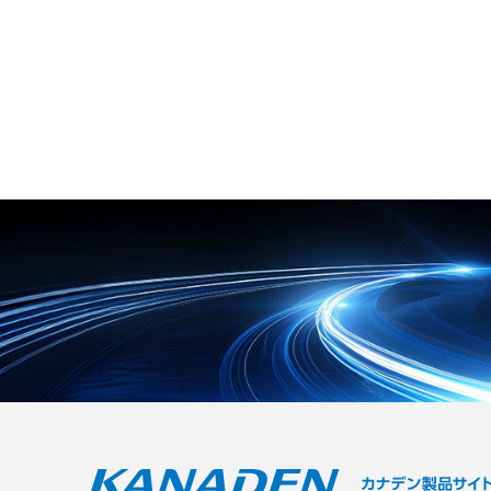
空気制御 ●複数台を連携させてデフ
mの差込口を千鳥配置することによ
するため、館内への水落ちの心配が
ロスト時の能力低下を抑制するロー
り、スリーブ付きフェルール端子で
なく利用者の安全を守ります。 ま
テーション運用
1.5m㎡までの電線に対応します。
た、災害時には窓を開けずに大量換
幅広い各種コネクタを搭載した中継
気を行う「避難所モード」への切り
コネクタ端子台「ZIDWシリー
替えが可能で、密集空間での感染症
ズ」、スリムな24mm幅の4点リレ
拡大を予防します。 既存の体育館へ
ーターミナル「ZIFR4シリーズ」、
の後付けを想定しており、館内工事
12点2回路と24点1回路の2タイプを
は約2週間という短工期で導入負担
用意したコモン端子台「ZI-COMシ
を軽減します。 【特徴】 ●競技を
リーズ」をラインアップしていま
妨げないやわらかな気流と稼働音を
す。 すべてのシリーズが35mmのD
抑えた館外設置構造 ●災害時に窓を
INレール取付に対応しています。
開けずに大量換気が行える避難所モ
【特徴】 ●単線やフェルール端子を
ードを搭載 ●既存の体育館にも約2
差し込むだけで結線できるプッシュ
週間で設置できる短工期の後付け対
イン方式 ●端子ピッチ3.5mmの省
応 【用途・事例】 ●学校の体育館
スペース性と千鳥配置による高い配
における授業やクラブ活動時の熱中
線性の両立 ●用途に合わせて選べる
症対策 ●災害発生時における避難所
中継・リレー・コモンの豊富なライ
の室温調整および感染症拡大の予防
ンアップ 【用途・事例】 ●各社PL
●バドミントンや卓球など気流の影
Cやサーボアンプなどとのコネクタ
響を受けやすい繊細なスポーツ競技
接続中継 ●キーエンスKVシリーズ
環境の改善
のI/Oカードへの接続 ●35mmのDI