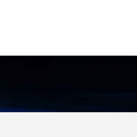
の空調導入 ●特定の箇所へのスポッ
生産性と安全性を大幅に向上させま
性能妥当性評価 ●病院や商業施設、
ト的な送風や複数エリアの個別温度
す。 【特徴】 ●高い安全性: IEC 61
大学などに設置された非常用発電機
管理
439に準拠し、接触保護カバーを標
の定期点検
準装備。感電リスクを最小限に抑え
ます。 ●効率的な組み立て: 工具不
要で取り付け可能なコンポーネント
が多く、組み立て時間を大幅に短縮
します。 ●省スペース設計: コンパ
クトな設計により、盤内のスペース
を有効活用できます。 ●柔軟なシス
テム構成: モジュール式のコンポー
ネントにより、様々なアプリケーシ
ョンに合わせた柔軟なシステム構築
が可能です。 ●幅広い対応範囲: 最
大800Aまでの幅広い電流容量に対
応する製品ラインアップを揃えてい
ます。 【用途・事例】 ●各種産業
用機械の制御盤 ●ビルや施設の配電
盤 ●データセンターの電源システム
●再生可能エネルギー関連設備