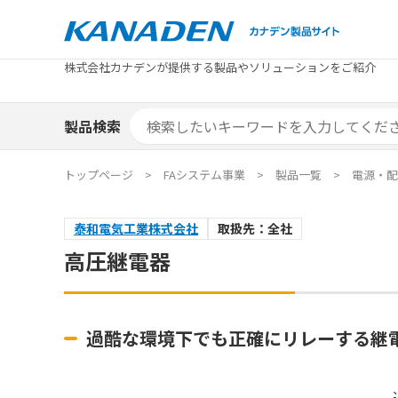
製品検索
株式会社カナデンが提供する製品やソリューションをご紹介
カテゴリから探す
トピックス
メーカ
補助金
お役立
補助金検索システム
製品検索
カテゴリから探す
トピックス
メーカ
補助金
お役立
補助金検索システム
エリア別おすすめ製品
特集
トップページ
FAシステム事業
製品一覧
電源・配
エリア別おすすめ製品
特集
泰和電気工業株式会社
取扱先：全社
カタログ・技術資料
ソリュ
高圧継電器
カタログ・技術資料
ソリュ
過酷な環境下でも正確にリレーする継