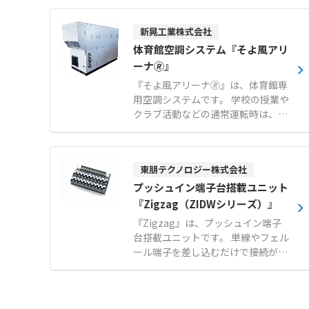
が行えます。 新鮮な外気を常時取り
入れる全外気システムを採用してお
新晃工業株式会社
り、屋内の空気環境を快適に維持し
ます。 オプションのドライモジュー
体育館空調システム『そよ風アリ
ルを追加することで、夏期の除湿再
ーナ🄬』
熱機能だけでなく、冬期のデフロス
『そよ風アリーナ🄬』は、体育館専
ト時における冷風送風を緩和いたし
用空調システムです。 学校の授業や
ます。 さらに水気化式加湿器の搭載
クラブ活動などの通常運転時は、避
も可能であり、乾燥しがちな冬期の
難所利用などの災害時にも、館内全
室内にも潤いのある空気を提供しま
体をムラなく温度調整し、快適な環
す。 【特徴】 ●空調機と室外機を
境を提供します。 空調機本体を館外
一体化させた省スペース設計による
東朋テクノロジー株式会社
に設置するため館内は非常に静かで
高い設置性 ●新鮮な外気を常時取り
あり、館内に設置するそよ風ディフ
プッシュイン端子台搭載ユニット
入れて屋内の空気環境を快適に保つ
ューザーは柔らかい素材のため、万
『Zigzag（ZIDWシリーズ）』
全外気システム ●除湿再熱や冬期の
が一落下してもそよ風ディフューザ
冷風送風緩和を可能にするドライモ
『Zigzag』は、プッシュイン端子
ー全体から染み出すようにやわらか
ジュールオプション 【用途・事例】
台搭載ユニットです。 単線やフェル
な気流が流れるため、バドミントン
●確実な換気と快適な温度管理が同
ール端子を差し込むだけで接続が完
や卓球など、気流の影響を受けやす
時に求められる大規模事業所での一
了するメーカー製プッシュイン端子
い繊細なスポーツにも最適です。 け
般空調 ●適切な湿度管理が必要な冬
台「ZIG3.5S」を搭載しています。
がのリスクが低く安全です。画期的
期の室内における大容量加湿を伴う
端子間ピッチ3.5mmながら直径4m
な構造により夏場の結露発生も抑制