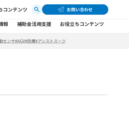
ちコンテンツ
お問い合わせ
お問い合わせ
コーポレートサイト
動センサ
#AGV
#防爆
#アシストスーツ
情報
補助金活用支援
お役立ちコンテンツ
品
製品一覧
社員ブログ
動センサ
#AGV
#防爆
#アシストスーツ
品
製品一覧
社員ブログ
動画
動画