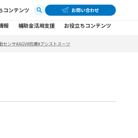
ちコンテンツ
お問い合わせ
お問い合わせ
コーポレートサイト
動センサ
#AGV
#防爆
#アシストスーツ
情報
補助金活用支援
お役立ちコンテンツ
品
製品一覧
社員ブログ
動センサ
#AGV
#防爆
#アシストスーツ
品
製品一覧
社員ブログ
動画
動画