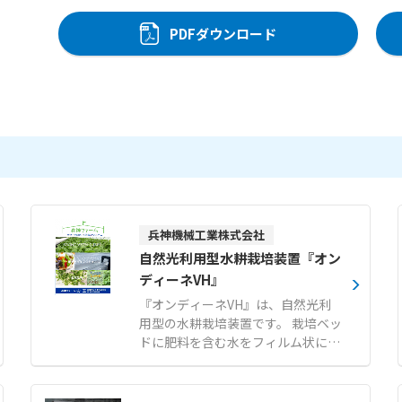
PDFダウンロード
兵神機械工業株式会社
自然光利用型水耕栽培装置『オン
ディーネVH』
『オンディーネVH』は、自然光利
用型の水耕栽培装置です。 栽培ベッ
ドに肥料を含む水をフィルム状に薄
く流すNFT（薄膜式水耕栽培）方式
を採用し、水量が少なく軽量化され
ているため、資材コストを抑えるこ