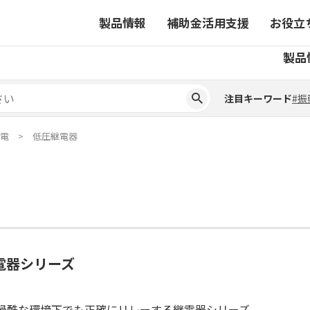
製品情報
補助金活用支援
お役立
注目キーワード
#振
製品
ーから探す
対象製品一覧
ちコラム
事業から探す
補助金ヘルプデスク
4コマ漫画でわかる取扱製
注目キーワード
#振
ーから探す
対象製品一覧
ちコラム
事業から探す
補助金ヘルプデスク
4コマ漫画でわかる取扱製
ピックアップ製品
電
低圧継電器
ピックアップ製品
ーションサイト
ーションサイト
電器シリーズ
過酷な環境下でも正確にリレーする継電器シリーズ