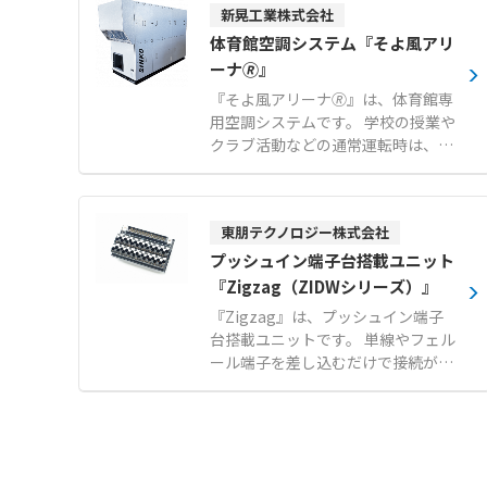
新晃工業株式会社
り、屋内の空気環境を快適に維持し
ます。 オプションのドライモジュー
体育館空調システム『そよ風アリ
ルを追加することで、夏期の除湿再
ーナ🄬』
熱機能だけでなく、冬期のデフロス
『そよ風アリーナ🄬』は、体育館専
ト時における冷風送風を緩和いたし
用空調システムです。 学校の授業や
ます。 さらに水気化式加湿器の搭載
クラブ活動などの通常運転時は、避
も可能であり、乾燥しがちな冬期の
難所利用などの災害時にも、館内全
室内にも潤いのある空気を提供しま
体をムラなく温度調整し、快適な環
す。 【特徴】 ●空調機と室外機を
境を提供します。 空調機本体を館外
一体化させた省スペース設計による
東朋テクノロジー株式会社
に設置するため館内は非常に静かで
高い設置性 ●新鮮な外気を常時取り
あり、館内に設置するそよ風ディフ
プッシュイン端子台搭載ユニット
入れて屋内の空気環境を快適に保つ
ューザーは柔らかい素材のため、万
『Zigzag（ZIDWシリーズ）』
全外気システム ●除湿再熱や冬期の
が一落下してもそよ風ディフューザ
冷風送風緩和を可能にするドライモ
『Zigzag』は、プッシュイン端子
ー全体から染み出すようにやわらか
ジュールオプション 【用途・事例】
台搭載ユニットです。 単線やフェル
な気流が流れるため、バドミントン
●確実な換気と快適な温度管理が同
ール端子を差し込むだけで接続が完
や卓球など、気流の影響を受けやす
時に求められる大規模事業所での一
了するメーカー製プッシュイン端子
い繊細なスポーツにも最適です。 け
般空調 ●適切な湿度管理が必要な冬
台「ZIG3.5S」を搭載しています。
がのリスクが低く安全です。画期的
期の室内における大容量加湿を伴う
端子間ピッチ3.5mmながら直径4m
な構造により夏場の結露発生も抑制
空気制御 ●複数台を連携させてデフ
mの差込口を千鳥配置することによ
するため、館内への水落ちの心配が
ロスト時の能力低下を抑制するロー
り、スリーブ付きフェルール端子で