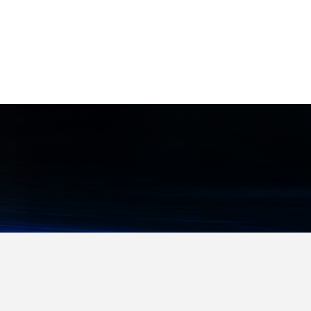
管理
439に準拠し、接触保護カバーを標
の定期点検
準装備。感電リスクを最小限に抑え
ます。 ●効率的な組み立て: 工具不
要で取り付け可能なコンポーネント
が多く、組み立て時間を大幅に短縮
します。 ●省スペース設計: コンパ
クトな設計により、盤内のスペース
を有効活用できます。 ●柔軟なシス
テム構成: モジュール式のコンポー
ネントにより、様々なアプリケーシ
ョンに合わせた柔軟なシステム構築
が可能です。 ●幅広い対応範囲: 最
大800Aまでの幅広い電流容量に対
応する製品ラインアップを揃えてい
ます。 【用途・事例】 ●各種産業
用機械の制御盤 ●ビルや施設の配電
盤 ●データセンターの電源システム
●再生可能エネルギー関連設備