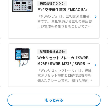
株式会社デンケン
とができます。 スライド式栽培台を
用いて栽培面積を増やし、限られた
三相交流発生装置『MDAC-5A』
スペースを最大限に活用します。 ま
『MDAC-5A』は、三相交流発生装
た、ハイドロコントローラにより循
置です。 単相電源から三相の電圧お
環養液の肥料濃度や酸度を自動で管
よび電流を発生させることができま
理でき、養液温度の調整も可能なた
す。 電流、電圧、周波数、位相をそ
め、作物の生育に適した環境を維持
れぞれ独立して設定可能です。 操作
します。 初期投資を抑えやすく、充
性に優れており、取扱いが非常に簡
実した栽培技術サポート研修が用意
単です。 キュービクルに設置する計
されているため、農業未経験の方や
器類の動作確認、配線確認を容易に
星和電機株式会社
異業種からの新規参入、農福連携の
行えます。 さらに、発電機の並列運
Webリセットブレーカ『SWRB-
事業としても取り組みやすいシステ
転における負荷分担制御装置の試験
M25F / SWRB-M23F / SWRB-E2
ムです。 【特徴】 ●NFT方式とス
にも対応しています。 本体は約22k
3F3』
ライド式栽培台による資材コスト抑
『Webリセットブレーカ』は、遠隔
gと軽量かつコンパクトな設計で、
制と面積の有効活用 ●ハイドロコン
電源リセット機能と自動復帰機能を
試験工程の時間短縮を実現します。
トローラと熱交換器を用いた養液濃
備えたブレーカです。 離れた場所の
【特徴】 ●電流・電圧・周波数・位
度や温度の自動管理 ●設計から施工
Webブラウザから電源を再起動させ
相をそれぞれ独立して設定可能な優
および導入後の栽培技術指導まで一
ることが可能です。 電気異常により
れた操作性 ●重量約22kgを達成し
貫したトータルサポート 【用途・事
ブレーカが遮断しても自動的に電源
た持ち運びに便利な軽量コンパクト
もっとみる
例】 ●異業種からの農業ビジネス新
を再投入します。 復旧作業を現地へ
設計 ●校正やループチェックの手間
規参入や自営カフェ向け野菜の店舗
移動することなく遠隔で行えるた
を減らし試験工程の時間短縮を実現