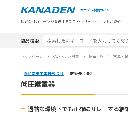
製品検索
株式会社カナデンが提供する製品やソリューションをご紹介
カテゴリから探す
トピックス
メーカ
補助金
お役立
補助金検索システム
製品検索
カテゴリから探す
トピックス
メーカ
補助金
お役立
補助金検索システム
エリア別おすすめ製品
特集
トップページ
FAシステム事業
製品一覧
電源・配
エリア別おすすめ製品
特集
泰和電気工業株式会社
取扱先：全社
カタログ・技術資料
ソリュ
低圧継電器
カタログ・技術資料
ソリュ
過酷な環境下でも正確にリレーする継