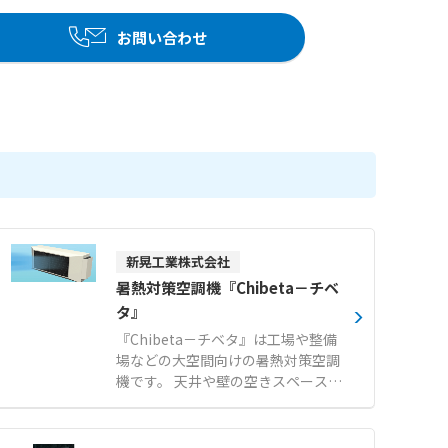
お問い合わせ
新晃工業株式会社
暑熱対策空調機『Chibeta－チベ
タ』
『Chibeta－チベタ』は工場や整備
場などの大空間向けの暑熱対策空調
機です。 天井や壁の空きスペースを
有効活用できる薄型仕様のため、ク
レーン設備のある工場や狭い柱間に
も天吊・壁掛設置が可能です。 室外