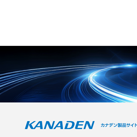
なく利用者の安全を守ります。 ま
テーション運用
1.5m㎡までの電線に対応します。
た、災害時には窓を開けずに大量換
幅広い各種コネクタを搭載した中継
気を行う「避難所モード」への切り
コネクタ端子台「ZIDWシリー
替えが可能で、密集空間での感染症
ズ」、スリムな24mm幅の4点リレ
拡大を予防します。 既存の体育館へ
ーターミナル「ZIFR4シリーズ」、
の後付けを想定しており、館内工事
12点2回路と24点1回路の2タイプを
は約2週間という短工期で導入負担
用意したコモン端子台「ZI-COMシ
を軽減します。 【特徴】 ●競技を
リーズ」をラインアップしていま
妨げないやわらかな気流と稼働音を
す。 すべてのシリーズが35mmのD
抑えた館外設置構造 ●災害時に窓を
INレール取付に対応しています。
開けずに大量換気が行える避難所モ
【特徴】 ●単線やフェルール端子を
ードを搭載 ●既存の体育館にも約2
差し込むだけで結線できるプッシュ
週間で設置できる短工期の後付け対
イン方式 ●端子ピッチ3.5mmの省
応 【用途・事例】 ●学校の体育館
スペース性と千鳥配置による高い配
における授業やクラブ活動時の熱中
線性の両立 ●用途に合わせて選べる
症対策 ●災害発生時における避難所
中継・リレー・コモンの豊富なライ
の室温調整および感染症拡大の予防
ンアップ 【用途・事例】 ●各社PL
●バドミントンや卓球など気流の影
Cやサーボアンプなどとのコネクタ
響を受けやすい繊細なスポーツ競技
接続中継 ●キーエンスKVシリーズ
環境の改善
のI/Oカードへの接続 ●35mmのDI
Nレール取付による省スペースな配