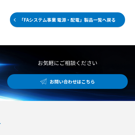
生産 ●障害者就労支援施設などにお
め、作業員の負担を軽減し、約5分
【用途・事例】 ●キュービクルの計
ける農福連携事業としての活用 ●既
以内での迅速な復旧を実現します。
器類の動作確認 ●電力量計の対向試
存農家による露地栽培や土耕栽培か
有線LANおよび無線通信（LTE）の
験 ●非常用発電機やUPSの系統連携
「FAシステム事業 電源・配電」製品一覧へ戻る
らの転換および生産品目の拡大
両方式に対応しており、設置環境を
動作試験
選びません。 使用環境は-15℃から
60℃まで対応し、筐体に入れること
で屋外設置も可能です。 【特徴】
●Webブラウザから離れた場所の電
源を再起動できる遠隔電源リセット
機能 ●電気異常によるブレーカ遮断
お気軽にご相談ください
時に自動で電源を再投入する自動復
帰機能 ●有線LANと無線通信（LT
E）の両方式に対応し設置環境を選
お問い合わせはこちら
ばない仕様 【用途・事例】 ●工場
内の監視カメラや火災検知用サーモ
カメラの遠隔電源リセット ●コイン
パーキングにおけるパーキングエリ
ア内の分電盤の電源リセット ●筐体
へ格納することによる温度変化のあ
る屋外環境への設置