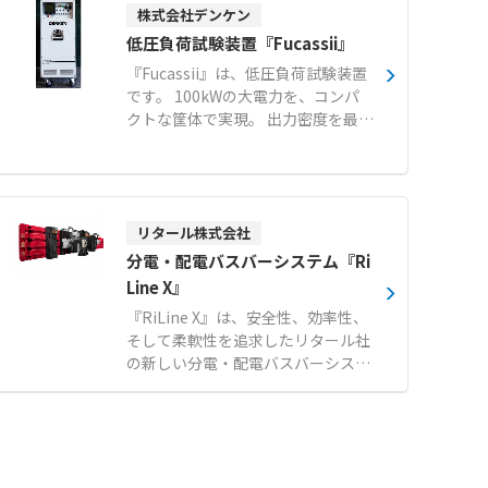
株式会社デンケン
機1系統に5台までマルチ接続でき、
個別のリモコンで必要な機器だけを
低圧負荷試験装置『Fucassii』
効率的に運転できます。 設定温度に
『Fucassii』は、低圧負荷試験装置
合わせやすい吹出温度制御により、
です。 100kWの大電力を、コンパ
冷やしすぎを防止して快適な作業環
クトな筐体で実現。 出力密度を最適
境を実現します。 【特徴】 ●最大
化した小型・高密度設計により、10
の特長は20m先でも風速1m/sを実
0kWクラスでありながらミニマムサ
現する大風量な送風能力 ●設置方法
イズを実現しました。 さらに、最大
は天吊・壁掛の2種類から選べ、ク
50台の一括制御に対応し、安定した
レーン設備に干渉せず導入が可能 ●
MW級の負荷試験を可能にします。
リタール株式会社
環境に配慮した冷媒種R32を使用 ●
【特徴】 ●限られた場所でも運用し
分電・配電バスバーシステム『Ri
適切な送風温度を供給する給気温度
やすいコンパクト設計 ●複数台の負
Line X』
制御で、必要以上の電力消費を抑制
荷試験装置を一括で制御・管理が可
●既存の監視システムと連動でき、
『RiLine X』は、安全性、効率性、
能（オプション） ●微細な負荷調整
発停操作や故障警報の発報が可能
そして柔軟性を追求したリタール社
が可能な微調ユニット搭載。（オプ
【用途・事例】 ●工場や自動車整備
の新しい分電・配電バスバーシステ
ション） 【用途・事例】 ●データ
場などにおける作業者の暑熱対策お
ムです。定格電流最大800Aまでの
センターの負荷試験におけるUPSの
よび環境改善 ●天井クレーン等があ
低圧配電アプリケーションに対応
電力共有能力検証 ●データセンター
り設置スペースが限られる大空間へ
し、制御盤・開閉装置製造における
の負荷試験における空調設備の冷却
の空調導入 ●特定の箇所へのスポッ
生産性と安全性を大幅に向上させま
性能妥当性評価 ●病院や商業施設、
ト的な送風や複数エリアの個別温度
す。 【特徴】 ●高い安全性: IEC 61
大学などに設置された非常用発電機